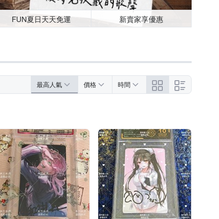
FUN夏日天天免運
新賣家享優惠
最高人氣
價格
時間