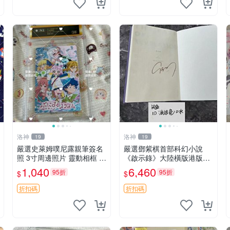
洛神
洛神
19
19
嚴選史萊姆噗尼露親筆簽名
嚴選鄧紫棋首部科幻小說
照 3寸周邊照片 靈動相框 包
《啟示錄》大陸橫版港版官
裝嚴謹 噗尼露 網友 相框 包
版推薦 科幻文學 簽名珍藏
1,040
6,460
95折
95折
$
$
裝
啟示錄 鄧紫棋 科幻
折扣碼
折扣碼