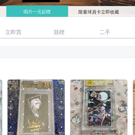
唱片一元起標
限量球員卡立即收藏
立即買
競標
二手