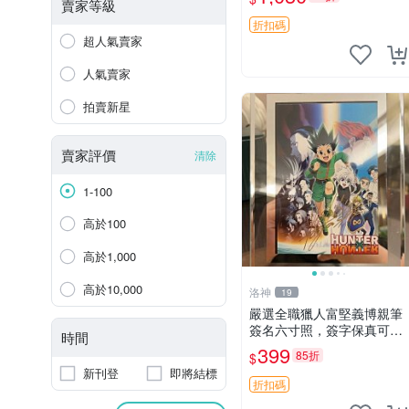
賣家等級
折扣碼
超人氣賣家
人氣賣家
拍賣新星
賣家評價
清除
1-100
高於100
高於1,000
高於10,000
洛神
19
嚴選全職獵人富堅義博親筆
簽名六寸照，簽字保真可擦
時間
認，全新收藏好物，限量發
399
85折
$
售 全職獵人 富堅義博 簽名
新刊登
即將結標
照片
折扣碼