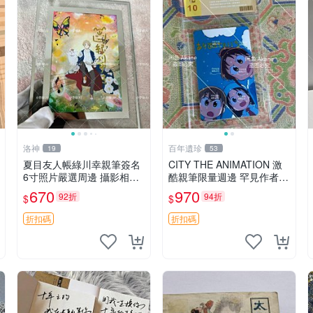
洛神
百年遺珍
19
53
夏目友人帳綠川幸親筆簽名
CITY THE ANIMATION 激
6寸照片嚴選周邊 攝影相框
酷親筆限量週邊 罕見作者簽
網路認證 夏目友人帳收藏
名收藏 現代潮流擺飾 9x9c
670
970
92折
94折
$
$
簽名照 6寸
m 專家推薦 國際珍藏款 周
邊 照片周邊 尺寸 收藏品
折扣碼
折扣碼