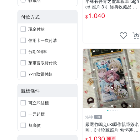
收藏品
小林有吾青之蘆葦親筆 Sign
ed 照片 3寸 經典收藏品 青
之蘆葦限量版 周邊 相框裝
1,040
$
付款方式
裱 青之蘆葦 簽名照 小林有
吾
現金付款
信用卡一次付清
分期0利率
萊爾富取貨付款
7-11取貨付款
競標條件
可立即結標
一元起標
洛神
19
嚴選竹嶋えuki原作親筆簽名
無底價
照，3寸珍藏照片 包卡磚 原
版周邊 周圍 簽名 照片
1,030
95折
$