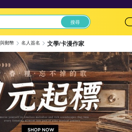
搜尋
文學/卡漫作家
與郵幣
名人簽名