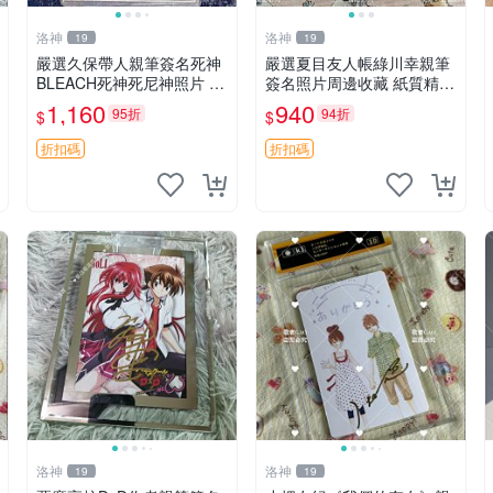
洛神
洛神
19
19
嚴選久保帶人親筆簽名死神
嚴選夏目友人帳綠川幸親筆
BLEACH死神死尼神照片 3
簽名照片周邊收藏 紙質精良
寸 經典周邊 實拍 美圖 收藏
卡磚附送 夏目友人帳 綠川
1,160
940
95折
94折
$
$
佳品 周邊 實物 簽名照
幸 簽名照
折扣碼
折扣碼
洛神
洛神
19
19