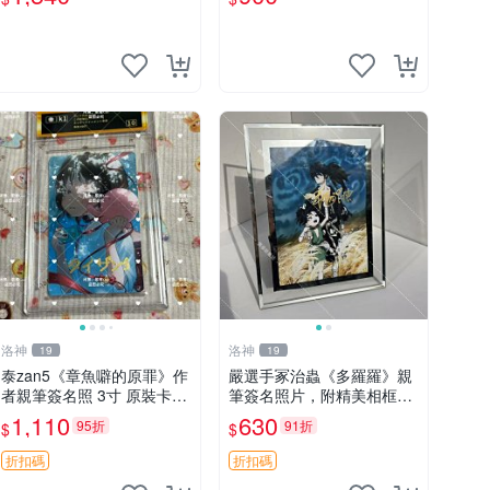
之戀情 漫畫珍藏品
周邊
洛神
洛神
19
19
泰zan5《章魚噼的原罪》作
嚴選手冢治蟲《多羅羅》親
者親筆簽名照 3寸 原裝卡磚
筆簽名照片，附精美相框，
收藏級照片 章魚噼 原罪 泰z
尺寸17.8x12.7cm 多羅羅 簽
1,110
630
95折
91折
$
$
an5
名照 相框 限量收藏
折扣碼
折扣碼