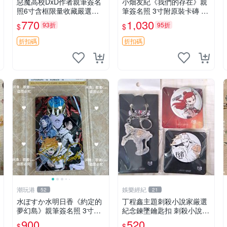
惡魔高校DxD作者親筆簽名
小畑友紀《我們的存在》親
照6寸含框限量收藏嚴選照
筆簽名照 3寸附原裝卡磚 傳
片 惡魔高中 簽名照 網拍
真收藏推薦 照片 魚眼 相框
770
1,030
93折
95折
$
$
折扣碼
折扣碼
潮玩港
娛樂經紀
52
21
水ぽすか水明日香《約定的
丁程鑫主題刺殺小說家厳選
夢幻島》親筆簽名照 3寸周
紀念鍊墜鑰匙扣 刺殺小說家
邊照片 簽名真跡 約束のネ
丁程鑫 鍊墜
900
520
$
$