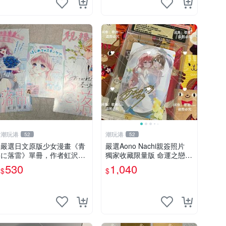
潮玩港
潮玩港
52
52
嚴選日文原版少女漫畫《青
嚴選Aono Nachi親簽照片
に落雷》單冊，作者虹沢羽
獨家收藏限量版 命運之戀真
見精心創作，封面藍玫瑰情
跡簽名 命運之戀 親簽照 愛
530
1,040
$
$
侶插畫唯美動人， STORY 3
的告白
2 及カラー41P 精彩內容，
品相良好如新。少女