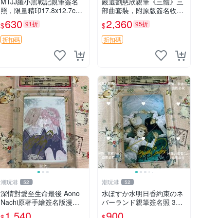
MTJJ羅小黑戰記親筆簽名
嚴選劉慈欣親筆《三體》三
照，限量精印17.8x12.7cm
部曲套裝，附原版簽名收藏
單張，附相框推薦收藏 羅小
版 三體 規格完整 網拍無疑
630
2,360
91折
95折
$
$
黑戰記、MTJJ、相框
真品 收藏推薦 《三體》全
系列親筆簽名版 電影原著珍
折扣碼
折扣碼
藏必備 劉慈欣 《三體》
潮玩港
潮玩港
52
52
深情對愛至生命最後 Aono
水ぽすか水明日香約束のネ
Nachi原著手繪簽名版漫畫
バーランド親筆簽名照 3寸
親筆簽名限定收藏 命終不渝
周邊照片 面簽正品 簽名照
1,540
900
$
$