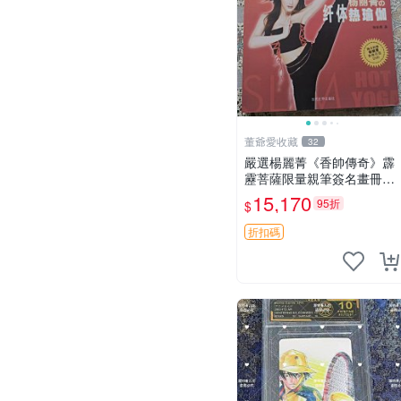
董爺愛收藏
32
嚴選楊麗菁《香帥傳奇》霹
靂菩薩限量親筆簽名畫冊，
95新附光碟 紀曉嵐收藏版寫
15,170
95折
$
真 一經售不退不換 謹慎珍
藏
折扣碼