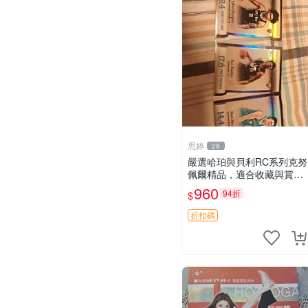
思婷
28
嚴選哈珀與貝利RC系列克努
佩爾精品，適合收藏與賞玩
RC 玩具 陶瓷
960
94折
$
折扣碼