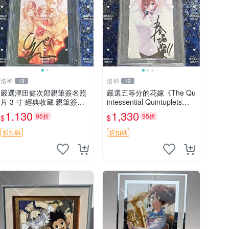
洛神
洛神
19
19
嚴選津田健次郎親筆簽名照
嚴選五等分的花嫁《The Qu
片 3 寸 經典收藏 親筆簽名
intessential Quintuplets》
照片
春場蔥親筆簽名照，附原裝
1,130
1,330
95折
95折
$
$
卡磚，精緻3寸照片，完美
收藏。 五等分花嫁 簽名
折扣碼
折扣碼