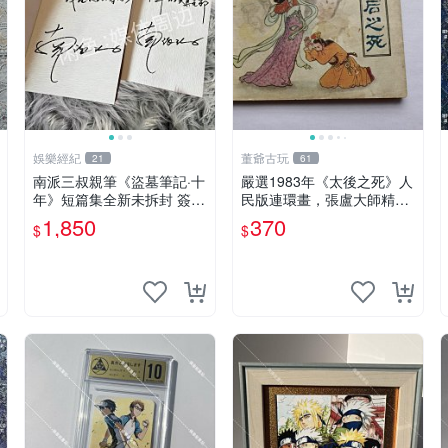
娛樂經紀
董爺古玩
21
61
南派三叔親筆《盜墓筆記·十
嚴選1983年《太後之死》人
年》短篇集全新未拆封 簽名
民版連環畫，張盧大師精
清晰 收藏推薦 盜墓筆記 十
繪，古戀情節動人 太後之死
1,850
370
$
$
年 短篇集
連環畫 精裝版