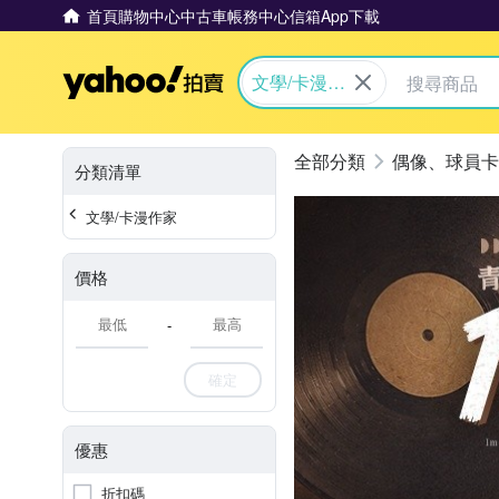
首頁
購物中心
中古車
帳務中心
信箱
App下載
Yahoo拍賣
文學/卡漫作
家
偶像、球員卡
分類清單
文學/卡漫作家
價格
-
確定
優惠
折扣碼