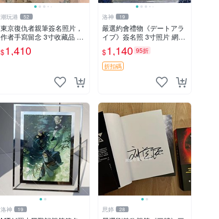
潮玩港
洛神
52
19
東京復仇者親筆簽名照片，
嚴選約會禮物《デートアラ
作者手寫留念 3寸收藏品 面
イブ》簽名照 3寸照片 網路
簽珍藏 東京裡ベンジャーズ
原圖 實物美 希望與你見面
1,410
1,140
95折
$
$
畫家原創 約3x5.5cm 簽名版
デートアライブ 簽名照 收
國際帶回國 東京Revengers
藏品
折扣碼
洛神
思婷
19
28