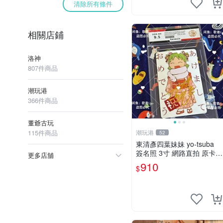
清除所有條件
相關店鋪
洛神
807件商品
潮玩港
366件商品
董爺古玩
115件商品
潮玩港
52
東清彥四葉妹妹 yo-tsuba
簽名照 3寸 網路直拍 原卡磚
更多店舖
包裝 發行限量 規格精細 收
910
$
藏推薦 yo-tsuba 簽名照 四
葉妹妹收藏版