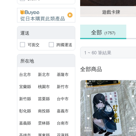
遊戲卡牌
全部
運送
(1757)
可面交
跨國運送
1 ~ 60 筆結果
所在地
全部商品
台北市
新北市
基隆市
宜蘭縣
桃園市
新竹市
新竹縣
苗栗縣
台中市
彰化縣
南投縣
嘉義市
嘉義縣
雲林縣
台南市
高雄市
屏東縣
花蓮縣