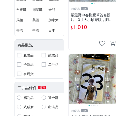
潮玩港
台東縣
澎湖縣
金門
52
嚴選野中春樹親筆簽名照
片，3寸大小珍藏版，附原
馬祖
美國
加拿大
裝卡磚。青春探偵迷必收！
1,010
$
青春時代、探案主題 現場簽
香港
中國
日本
名照收藏品
商品狀況
直購品
競標品
全新品
二手品
有現貨
二手品條件
NEW
福利品
近全新
八成新
出清品
潮玩港
52