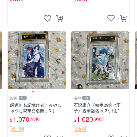
バーランド 周邊 照片收藏
水明日香 網路握手會簽名周
邊 照片
洛神
洛神
19
19
嚴選無名記憶作者こみやし
石沢庸介《轉生為第七王
ゅうじ親筆簽名照，3寸尺
子》親筆簽名照 3寸相片 面
寸附原裝卡榫，收藏級真
簽正品 包相框 轉生為第七
1,070
1,020
95折
95折
$
$
跡。支持權威鑒定，包相框
王子 石沢庸介 周邊
精美包裝郵遞。 無名記憶
折扣碼
折扣碼
こみやしゅうじ 照片