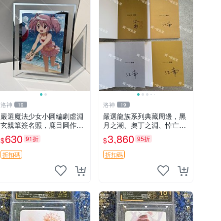
洛神
洛神
19
19
嚴選魔法少女小圓編劇虛淵
嚴選龍族系列典藏周邊，黑
玄親筆簽名照，鹿目圓作者
月之潮、奧丁之淵、悼亡者
收藏周邊，17.8x12.7cm獨
之魂與火之晨曦，多款簽名
630
3,860
91折
95折
$
$
家相框附贈。 魔法少女小圓
版隨機附贈。限量收藏，速
經典 單張
搶！龍族 龍族漫畫 憐情
折扣碼
折扣碼