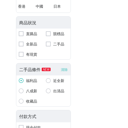
香港
中國
日本
商品狀況
直購品
競標品
全新品
二手品
有現貨
二手品條件
清除
NEW
福利品
近全新
八成新
出清品
收藏品
付款方式
現金付款