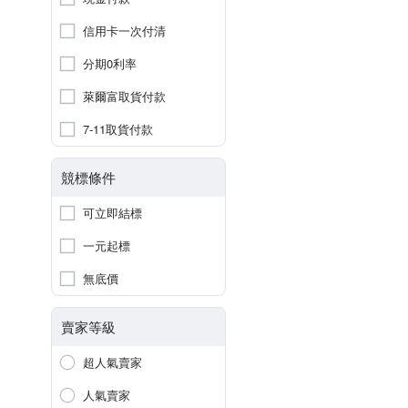
信用卡一次付清
分期0利率
萊爾富取貨付款
7-11取貨付款
競標條件
可立即結標
一元起標
無底價
賣家等級
超人氣賣家
人氣賣家