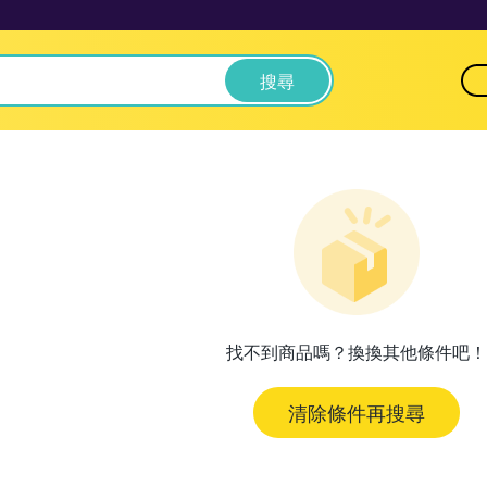
搜尋
找不到商品嗎？換換其他條件吧！
清除條件再搜尋