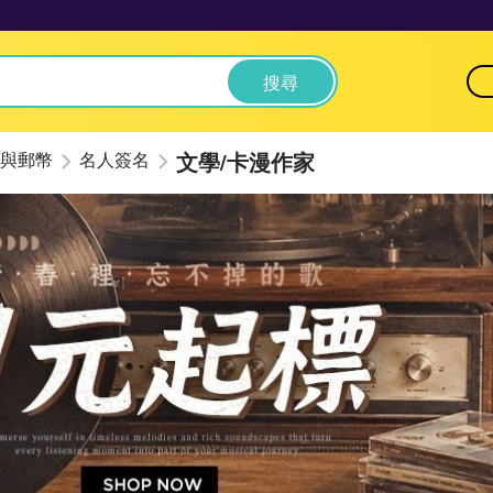
搜尋
文學/卡漫作家
與郵幣
名人簽名