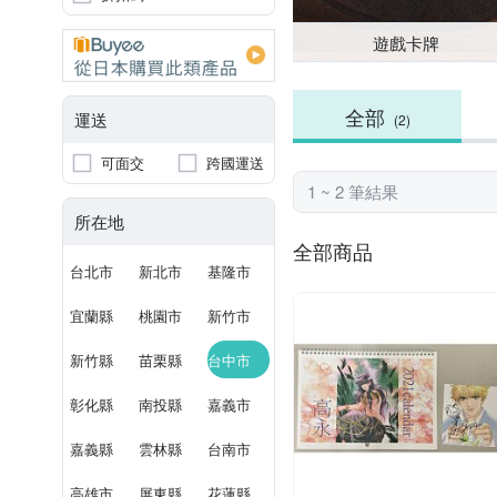
遊戲卡牌
全部
運送
(2)
可面交
跨國運送
1 ~ 2 筆結果
所在地
全部商品
台北市
新北市
基隆市
宜蘭縣
桃園市
新竹市
新竹縣
苗栗縣
台中市
彰化縣
南投縣
嘉義市
嘉義縣
雲林縣
台南市
高雄市
屏東縣
花蓮縣