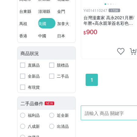
Y4014110247
台東縣
澎湖縣
金門
1726
台灣漫畫家 高永2021月曆/
年曆+高永親筆簽名彩色圖
馬祖
美國
加拿大
卡 梵天變 光學聖女 星座刑
900
$
事
香港
中國
日本
商品狀況
直購品
競標品
全新品
二手品
1
有現貨
二手品條件
NEW
福利品
近全新
八成新
出清品