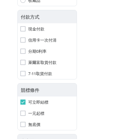
收藏品
付款方式
現金付款
信用卡一次付清
分期0利率
萊爾富取貨付款
7-11取貨付款
競標條件
可立即結標
一元起標
無底價