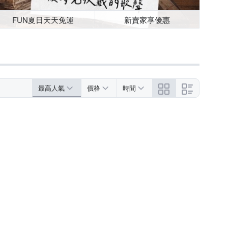
FUN夏日天天免運
新賣家享優惠
最高人氣
價格
時間