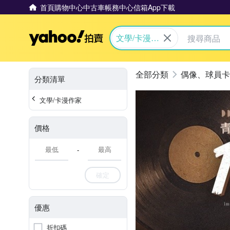
首頁
購物中心
中古車
帳務中心
信箱
App下載
Yahoo拍賣
文學/卡漫作
家
偶像、球員卡
分類清單
文學/卡漫作家
價格
-
確定
優惠
折扣碼