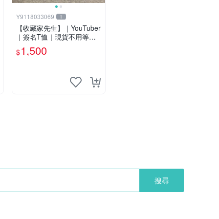
Y9118033069
1
【收藏家先生】｜YouTuber
｜簽名T恤｜現貨不用等｜
賤葆X松鼠Enroar 親筆簽名
1,500
$
T恤
搜尋