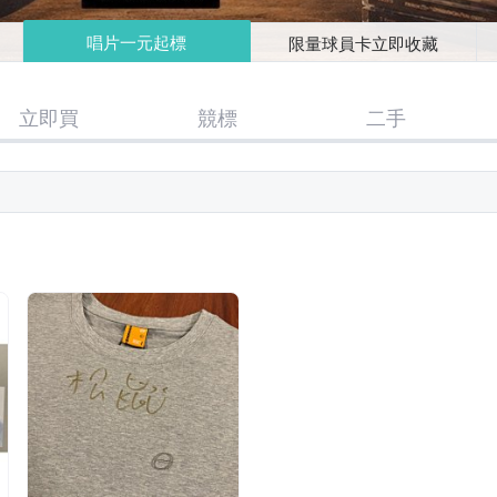
唱片一元起標
限量球員卡立即收藏
立即買
競標
二手