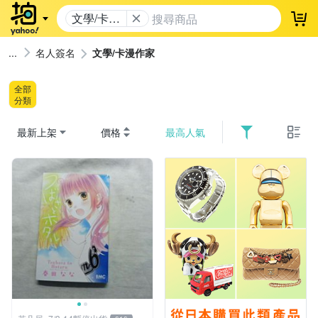
文學/卡漫
登
作家
名人簽名
文學/卡漫作家
全部
分類
最新上架
價格
最高人氣