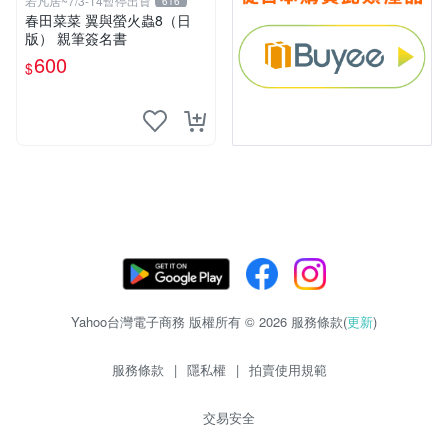
若凡居~7/3-14暫停出貨
616
春田菜菜 翼與螢火蟲8（日
版） 親筆簽名書
600
$
Yahoo台灣電子商務 版權所有 © 2026 服務條款(
更新
)
服務條款
|
隱私權
|
拍賣使用規範
交易安全