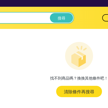
搜尋
找不到商品嗎？換換其他條件吧！
清除條件再搜尋