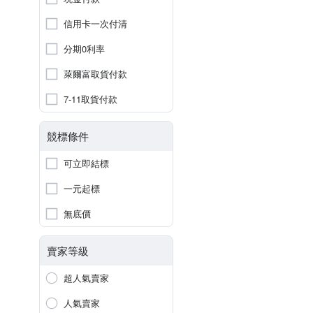
信用卡一次付清
分期0利率
萊爾富取貨付款
7-11取貨付款
競標條件
可立即結標
一元起標
無底價
賣家等級
超人氣賣家
人氣賣家