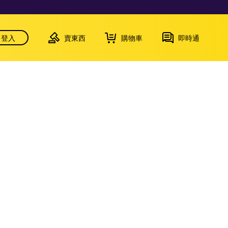
登入
賣東西
購物車
即時通