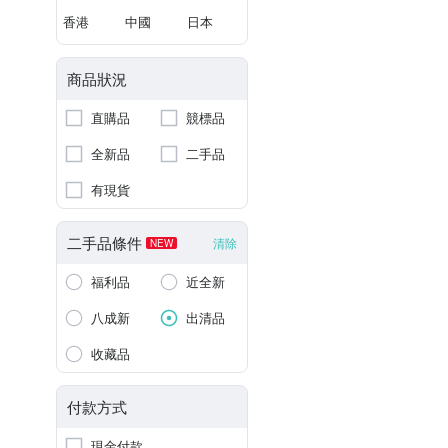
香港
中國
日本
商品狀況
直購品
競標品
全新品
二手品
有現貨
二手品條件
清除
NEW
福利品
近全新
八成新
出清品
收藏品
付款方式
現金付款