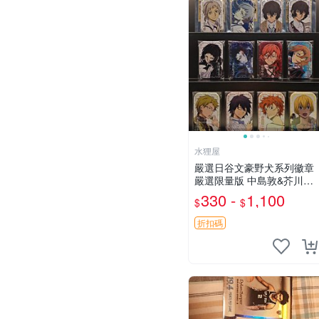
水狸屋
嚴選日谷文豪野犬系列徽章
嚴選限量版 中島敦&芥川龍
之介&太宰治&中原中也&國
330 -
1,100
$
$
木田獨步&江戶川亂步&谷崎
潤一郎&宮澤賢治官方正品
折扣碼
標芥川中島太宰原