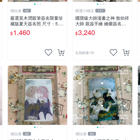
潮玩港
開運小物店
52
171
嚴選莫木潤親筆簽名限量珍
國寶級大師漫畫之神 敖幼祥
藏版夏天簽名照 尺寸：5.5×
大師 親簽手繪 繪圖簽名書
8.4公分 附原裝相框 推薦收
機會難得敖大師一輩子繪圖
1,460
3,240
$
$
藏家必備 《光死去的夏天》
創作多年有一句老師最金典
《The Summer When Ligh
名言「畫一張是一張」圖
近期銷量1件
潮玩港
潮玩港
52
52