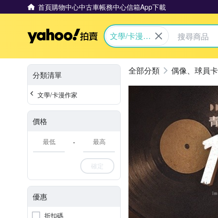
首頁
購物中心
中古車
帳務中心
信箱
App下載
Yahoo拍賣
文學/卡漫作
家
偶像、球員卡
分類清單
文學/卡漫作家
價格
-
確定
優惠
折扣碼