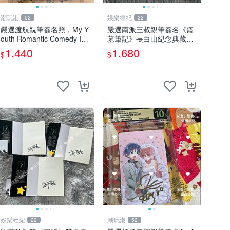
潮玩港
娛樂經紀
52
22
嚴選渡航親筆簽名照，My Y
嚴選南派三叔親筆簽名《盜
outh Romantic Comedy Is
墓筆記》長白山紀念典藏禮
Wrong限量收藏版 青春戀愛
盒，限量收藏必備 原著小說
1,440
1,680
$
$
物語 原創 漫畫周邊
定價 特別款
娛樂經紀
潮玩港
22
52