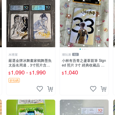
水狸屋
潮玩港
52
嚴選金牌冰舞畫家鶴舞墨魚
小林有吾青之蘆葦親筆 Sign
太簽名周邊，3寸照片含原
ed 照片 3寸 經典收藏品 青
裝卡磚。收藏自用，面簽確
之蘆葦限量版 周邊 相框裝
1,090 -
1,990
1,040
$
$
$
保證實。 冰舞 簽名 周邊
裱 青之蘆葦 簽名照 小林有
吾
折扣碼