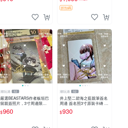
磚
裝卡磚，國內直郵 偽戀 Nis
ekoi 簽名卡 桐崎千棘
折扣碼
潮玩港
潮玩港
52
52
嚴選BEASTARS作者板垣巴
井上堅二碧海之藍親筆簽名
留親簽照片，3寸周邊限量
周邊 簽名照3寸原裝卡磚 親
收藏 BEASTARS 作者 經典
筆、收藏、簽名照
960
930
$
$
細節收藏