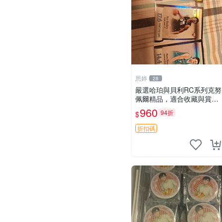
思婷
28
嚴選哈珀與貝利RC系列克努
佩爾精品，適合收藏與賞玩
RC 玩具 陶瓷
960
94折
$
折扣碼