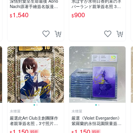
深情對愛至生命最後 Aono
水ぽすか水明日香約束のネ
Nachi原著手繪簽名版漫畫
バーランド親筆簽名照 3寸
親筆簽名限定收藏 命終不渝
周邊照片 面簽正品 簽名照
1,540
900
$
$
之戀情 漫畫珍藏品
周邊
水狸屋
水狸屋
嚴選此Art Club主創團隊作
嚴選《Violet Evergarden》
者親筆簽名照，3寸照片附
紫羅蘭的永恒花園限量簽名
原裝卡磚。收藏級面簽照，
卡，3寸帶原裝卡磚 日本中
1,150
1,150
95折
95折
$
$