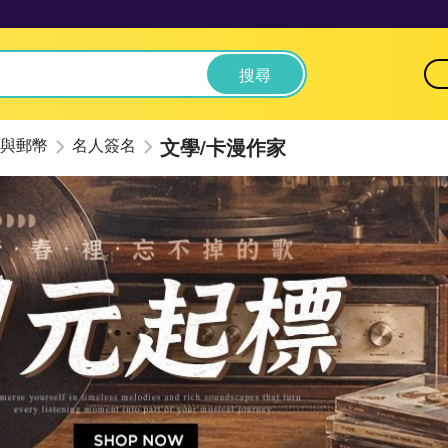
搜尋
文學/卡漫作家
與郵幣
名人簽名