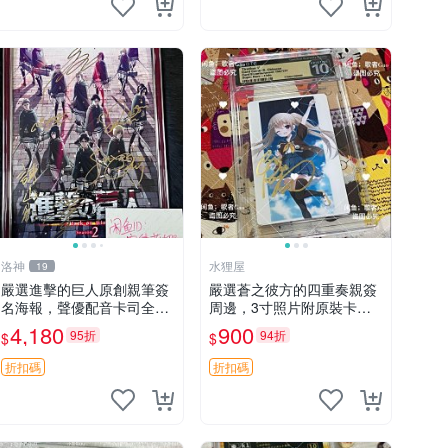
洛神
水狸屋
19
嚴選進擊的巨人原創親筆簽
嚴選蒼之彼方的四重奏親簽
名海報，聲優配音卡司全集
周邊，3寸照片附原裝卡磚
收藏推薦 艾倫、三笠、阿
親簽照 收藏級 影印品 杜蕾
4,180
900
95折
94折
$
$
明、埃爾文巨細靡遺肖像照
斯相紙質地 限量版 Aokana
Four Rhythm 藍光紀念照
折扣碼
折扣碼
簽名