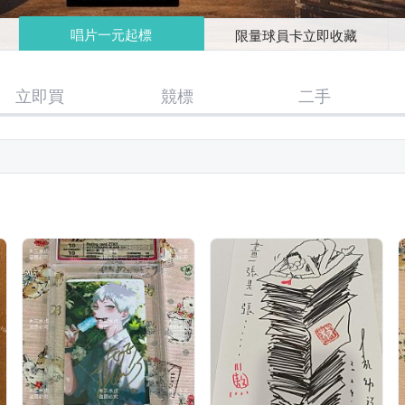
唱片一元起標
限量球員卡立即收藏
立即買
競標
二手