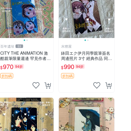
百年遺珍
水狸屋
53
CITY THE ANIMATION 激
鉢田エク伊月同學親筆簽名
酷親筆限量週邊 罕見作者簽
周邊照片 3寸 經典作品 同人
名收藏 現代潮流擺飾 9x9c
照
970
990
94折
94折
$
$
m 專家推薦 國際珍藏款 周
邊 照片周邊 尺寸 收藏品
折扣碼
折扣碼