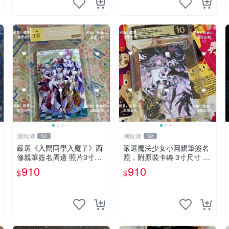
潮玩港
潮玩港
52
52
嚴選《入間同學入魔了》西
嚴選魔法少女小圓親筆簽名
修親筆簽名周邊 照片3寸全
照，附原裝卡磚 3寸尺寸 親
新含卡磚 收藏推薦 鏡像照
簽紀念品 小圓周邊 畫集 監
910
910
$
$
片 周邊收藏
督親筆