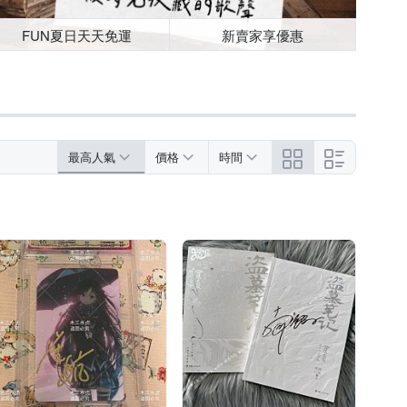
FUN夏日天天免運
新賣家享優惠
最高人氣
價格
時間