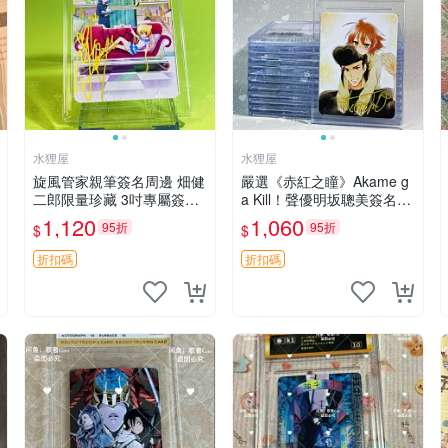
水狸屋
水狸屋
旋風管家親筆簽名周邊 畑健
嚴選《赤紅之瞳》Akame g
二郎限量珍藏 3吋專屬簽名
a Kill！聲優明坂聰美簽名周
照 日本正版中古 正規卡磚
邊，3寸帶原裝卡磚 日版中
1,120
1,060
95折
95折
$
$
附送 旋風管家 畑健二郎 簽
古 赤紅之瞳 Akame ga Kill
名照
明坂聰美 簽名
折扣碼
折扣碼