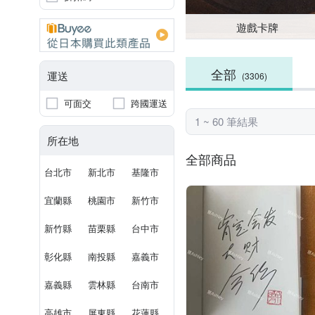
遊戲卡牌
全部
運送
(3306)
可面交
跨國運送
1 ~ 60 筆結果
所在地
全部商品
台北市
新北市
基隆市
宜蘭縣
桃園市
新竹市
新竹縣
苗栗縣
台中市
彰化縣
南投縣
嘉義市
嘉義縣
雲林縣
台南市
高雄市
屏東縣
花蓮縣