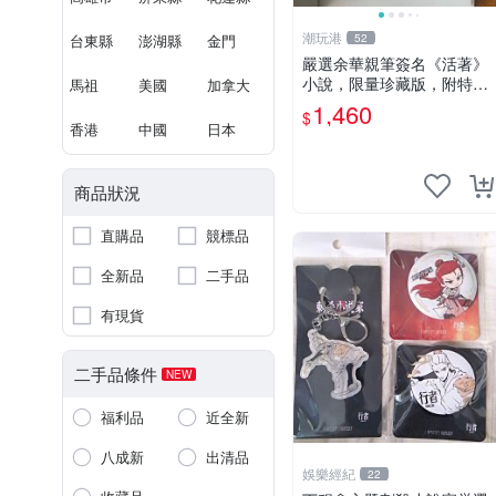
潮玩港
台東縣
澎湖縣
金門
52
嚴選余華親筆簽名《活著》
小說，限量珍藏版，附特有
馬祖
美國
加拿大
印章。 活著 小說 簽名書
1,460
$
香港
中國
日本
商品狀況
直購品
競標品
全新品
二手品
有現貨
二手品條件
NEW
福利品
近全新
八成新
出清品
娛樂經紀
22