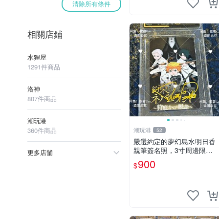
清除所有條件
相關店鋪
水狸屋
1291件商品
洛神
807件商品
潮玩港
360件商品
潮玩港
52
嚴選約定的夢幻島水明日香
親筆簽名照，3寸周邊限量
更多店舖
珍藏 紙質佳 附卡磚 約定的
900
$
夢幻島 筆記本 名人照