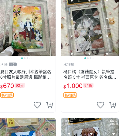
洛神
水狸屋
19
夏目友人帳綠川幸親筆簽名
樋口橘《蘑菇魔女》親筆簽
6寸照片嚴選周邊 攝影相框
名照 3寸 補票原卡 簽名保真
網路認證 夏目友人帳收藏
收藏推薦 蘑菇魔女 樋口橘
670
1,000
92折
94折
$
$
簽名照 6寸
照片
折扣碼
折扣碼