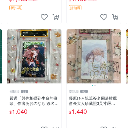
適合藝術愛好者收藏與展
古收藏推薦 薇爾莉特 曜佳
示。 3寸 簽名 照片
奈 筆記本
折扣碼
折扣碼
潮玩港
潮玩港
52
52
嚴選「與你相戀到生命的盡
藤原ひろ親筆簽名周邊推薦
頭」作者あおのなち 簽名照
會長大人珍藏照3英寸嚴選
片 3寸原裝卡磚 親筆簽名照
女仆紀念品 面簽收藏 會長
1,040
1,440
$
$
收藏佳品 周邊限定 照片拍
大人 簽名照 女仆照 面簽收
賣
藏