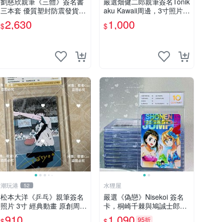
劉慈欣親筆《三體》簽名書
嚴選畑健二郎親筆簽名Tonik
三本套 優質塑封防震發貨
aku Kawaii周邊，3寸照片含
正版收藏推薦 三體 經典 科
原裝卡匣。收藏家直供，保
2,630
1,000
$
$
幻小說
真可靠。 Tonikaku Kawaii
畑健二郎 親筆簽名周
潮玩港
水狸屋
52
松本大洋《乒乓》親筆簽名
嚴選《偽戀》Nisekoi 簽名
照片 3寸 經典動畫 原創周邊
卡，桐崎千棘與鳩誠士郎精
經典動漫 周邊收藏 照片卡
美周邊，3寸日版中古帶原
910
1,090
95折
$
$