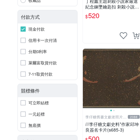
收藏品
丁程鑫主題刺殺小說家厳選
紀念鍊墜鑰匙扣 刺殺小說家
丁程鑫 鍊墜
520
$
付款方式
現金付款
信用卡一次付清
分期0利率
萊爾富取貨付款
7-11取貨付款
競標條件
可立即結標
一元起標
李仔糖舊書文獻老照片名
2088
人收藏館
///李仔糖文獻史料*作家邱坤
無底價
良簽名卡片(s685-3)
500
$