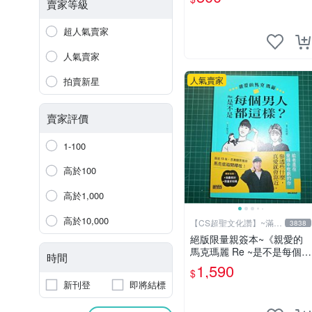
賣家等級
超人氣賣家
人氣賣家
人氣賣家
拍賣新星
賣家評價
1-100
高於100
高於1,000
高於10,000
【CS超聖文化讚】~滿千
3838
元送運
絕版限量親簽本~《親愛的
馬克瑪麗 Re ~是不是每個男
時間
人都這樣？（附贈快速通關
1,590
$
信封）》附書腰 歐馬克 吳
新刊登
即將結標
瑪麗繪三采 書新