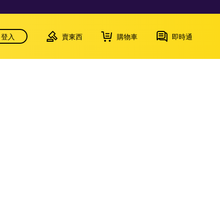
登入
賣東西
購物車
即時通