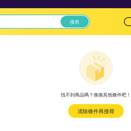
搜尋
找不到商品嗎？換換其他條件吧！
清除條件再搜尋