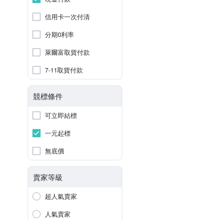
信用卡一次付清
分期0利率
萊爾富取貨付款
7-11取貨付款
競標條件
可立即結標
一元起標
無底價
賣家等級
超人氣賣家
人氣賣家