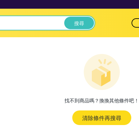
搜尋
找不到商品嗎？換換其他條件吧！
清除條件再搜尋