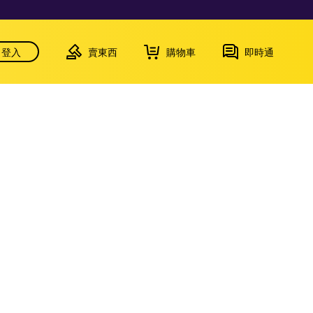
登入
賣東西
購物車
即時通