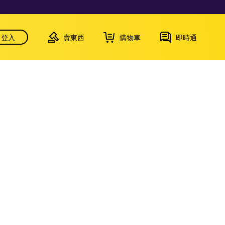
登入
賣東西
購物車
即時通