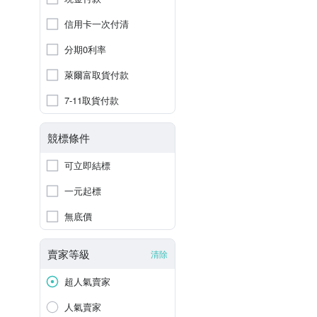
信用卡一次付清
分期0利率
萊爾富取貨付款
7-11取貨付款
競標條件
可立即結標
一元起標
無底價
賣家等級
清除
超人氣賣家
人氣賣家