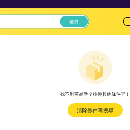
搜尋
找不到商品嗎？換換其他條件吧！
清除條件再搜尋