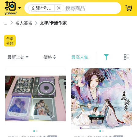
文學/卡漫
登
作家
名人簽名
文學/卡漫作家
全部
分類
最新上架
價格
最高人氣