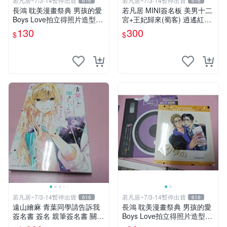
若凡居~7/3-14暫停出貨
若凡居~7/3-14暫停出貨
616
616
長鴻 耽美漫畫祭典 男孩的愛
若凡居 MINI簽名板 美男十二
Boys Love拍立得照片造型透
宮+王妃歸來(蜀客) 逍遙紅塵
卡 第二彈 超值星期五的sex +
&貓君笑豬&何何舞 親筆簽名
130
300
$
$
劇毒甜心
簽名板
若凡居~7/3-14暫停出貨
若凡居~7/3-14暫停出貨
616
616
遠山繪麻 青葉同學請告訴我
長鴻 耽美漫畫祭典 男孩的愛
簽名書 簽名 親筆簽名書 關鍵
Boys Love拍立得照片造型透
字： 四月一日同學命理缺我
卡 第二彈 不良的津田同學和