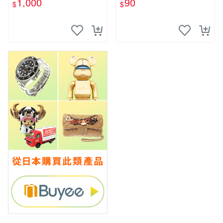
1,000
90
$
$
要你對我xxx 色紙 簽名板
輔導老師.增田關係很差