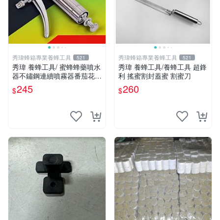
秀瑋蜂箱專業養蜂工具
秀瑋蜂箱專業養蜂工具
521
521
秀瑋 養蜂工具/ 蜜蜂蜂藥噴水
秀瑋 養蜂工具/養蜂工具 超鋒
器不鏽鋼連續噴霧器番茄花卉
利 搖蜜割封蓋蜜 割蜜刀
蔬菜小黃瓜授粉神器授粉槍
245
260
$
$