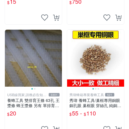
15
750
$
$
手套
USB線買家,請務必告知相
秀瑋蜂箱專業養蜂工具
3301
521
機型號
養蜂工具 雙排育王條 63孔 王
秀瑋 養蜂工具/巢框專用銅眼
漿條 蜂王漿條 另有 單排育王
銅孔眼 巢框眼 穿絲孔 純銅
條 煙燻器 防蜂衣 羊皮手套
巢框[50克裝100克裝]
20
55 -
110
$
$
$
產卵控制框 蜂蜜濾網