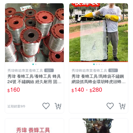
秀瑋蜂箱專業養蜂工具
秀瑋蜂箱專業養蜂工具
521
521
秀瑋 養蜂工具/養蜂工具 蜂具
秀瑋 養蜂工具/馬蜂袋不鏽鋼
24號 不鏽鋼絲 經久耐用 固定
網袋抓馬蜂金環胡蜂虎頭蜂專
巢礎 500g 鋼絲
用裝蜂巢袋子收蜂袋 虎頭蜂
160
140 -
280
$
$
$
近期銷量9件