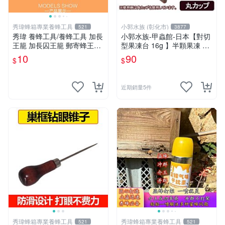
秀瑋蜂箱專業養蜂工具
小郭水族 (彰化市)
521
3877
秀瑋 養蜂工具/養蜂工具 加長
小郭水族-甲蟲館-日本【對切
王籠 加長囚王籠 郵寄蜂王專
型果凍台 16g 】半顆果凍 甲
用籠 加長塑料王籠
蟲 獨角仙 鍬形蟲 大兜蟲 食
10
90
$
$
皿 甲蟲專用
近期銷量5件
秀瑋蜂箱專業養蜂工具
秀瑋蜂箱專業養蜂工具
521
521