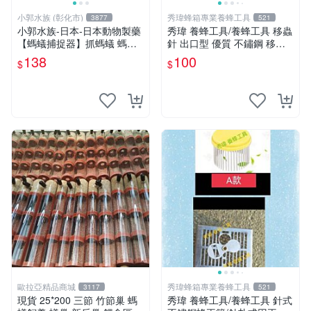
小郭水族 (彰化市)
秀瑋蜂箱專業養蜂工具
3877
521
小郭水族-日本-日本動物製藥
秀瑋 養蜂工具/養蜂工具 移蟲
【螞蟻捕捉器】抓螞蟻 螞蟻
針 出口型 優質 不鏽鋼 移蟲
誘捕盒 養螞蟻 生態觀察
針
138
100
$
$
歐拉亞精品商城
秀瑋蜂箱專業養蜂工具
3117
521
現貨 25*200 三節 竹節巢 螞
秀瑋 養蜂工具/養蜂工具 針式