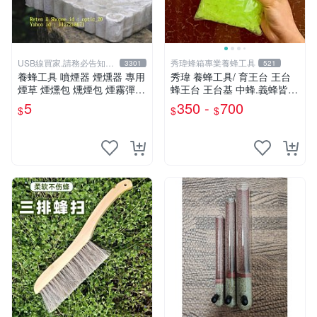
USB線買家,請務必告知相
秀瑋蜂箱專業養蜂工具
3301
521
機型號
養蜂工具 噴煙器 煙燻器 專用
秀瑋 養蜂工具/ 育王台 王台
煙草 煙燻包 燻煙包 煙霧彈
蜂王台 王台基 中蜂.義蜂皆可
另有 煙燻器 防蜂衣 羊皮手套
使用 [有2款可選擇][此賣場售
5
350 -
700
$
$
$
整包]