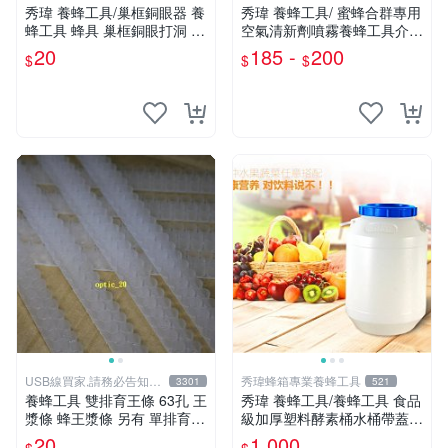
秀瑋 養蜂工具/巢框銅眼器 養
秀瑋 養蜂工具/ 蜜蜂合群專用
蜂工具 蜂具 巢框銅眼打洞 蜂
空氣清新劑噴霧養蜂工具介王
箱巢框穿絲銅眼 現貨 義蜂 錐
並群沖群盜蜂氣味幹擾素
20
185 -
200
$
$
$
子
USB線買家,請務必告知相
秀瑋蜂箱專業養蜂工具
3301
521
機型號
養蜂工具 雙排育王條 63孔 王
秀瑋 養蜂工具/養蜂工具 食品
漿條 蜂王漿條 另有 單排育王
級加厚塑料酵素桶水桶帶蓋5
條 煙燻器 防蜂衣 羊皮手套
0kg 50L裝蜂蜜
20
1,000