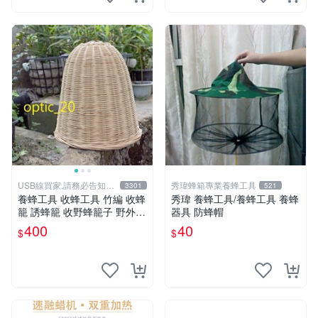
USB線買家,請務必告知相
秀瑋蜂箱專業養蜂工具
3301
521
機型號
養蜂工具 收蜂工具 竹編 收蜂
秀瑋 養蜂工具/養蜂工具 養蜂
籠 誘蜂籠 收野蜂籠子 野外招
器具 防蜂帽
蜂籠 收蜂籠 中蜂 另有 煙燻
400
40
$
$
器 噴煙器