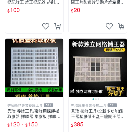
標記蜂王 蜂王標記器 起刮刀
隔王片防逃片防跑片蜂箱巢門
耐用 義蜂 野蜂 蜜蜂 另有 防
蜂王防飛逃防跑王片 防逃框
100
20
$
$
蜂衣 防叮手套
秀瑋蜂箱專業養蜂工具
秀瑋蜂箱專業養蜂工具
521
521
秀瑋 養蜂工具/蜜蜂用採膠板
秀瑋 養蜂工具/全新多功能儲
取膠器 採膠器 集膠板 採膠標
王器塑膠儲王盒王籠關王器收
準蜂箱副蓋專用養蜂工具
納中意蜂育王盒養蜂工具
120 -
150
385
$
$
$