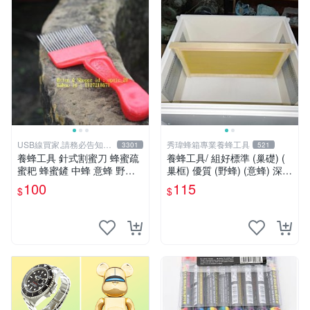
USB線買家,請務必告知相
秀瑋蜂箱專業養蜂工具
3301
521
機型號
養蜂工具 針式割蜜刀 蜂蜜疏
養蜂工具/ 組好標準 (巢礎) (
蜜耙 蜂蜜鏟 中蜂 意蜂 野蜂
巢框) 優質 (野蜂) (意蜂) 深房
另有 煙燻器 防蜂衣 羊皮手套
巢礎
100
115
$
$