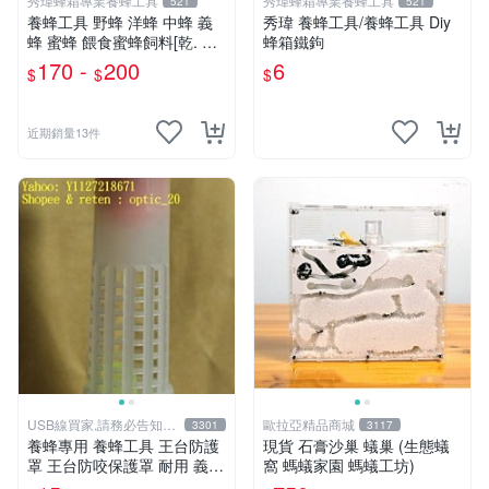
秀瑋蜂箱專業養蜂工具
秀瑋蜂箱專業養蜂工具
521
521
養蜂工具 野蜂 洋蜂 中蜂 義
秀瑋 養蜂工具/養蜂工具 Diy
蜂 蜜蜂 餵食蜜蜂飼料[乾. 濕]
蜂箱鐵鉤
雜花粉
170 -
200
6
$
$
$
近期銷量13件
USB線買家,請務必告知相
歐拉亞精品商城
3301
3117
機型號
養蜂專用 養蜂工具 王台防護
現貨 石膏沙巢 蟻巢 (生態蟻
罩 王台防咬保護罩 耐用 義蜂
窩 螞蟻家園 螞蟻工坊)
野蜂 蜜蜂 另有 防蜂衣 防叮