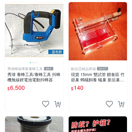
秀瑋蜂箱專業養蜂工具
歐拉亞精品商城
521
3117
秀瑋 養蜂工具/養蜂工具 抖蜂
現貨 15mm 雙試管 餵食區 竹
機無線鋰電池電動抖蜂器
節巢 螞蟻飼養 蟻巢 新后巢
試管巢 (生態蟻窩 螞蟻家園
6,500
140
$
$
螞蟻工坊)