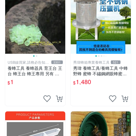
USB線買家,請務必告知相
秀瑋蜂箱專業養蜂工具
3301
521
機型號
養蜂工具 養蜂器具 育王台 王
秀瑋 養蜂工具/養蜂工具 中蜂
台 蜂王台 蜂王專用 另有 王
野蜂 蜜蜂 不鏽鋼網眼蜂蜜過
台防護罩 王台防咬保護罩 煙
濾機 壓蜜機
1
1,480
$
$
燻器 防蜂衣 羊皮手套