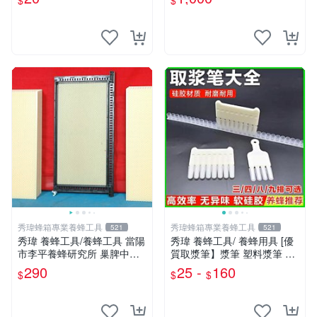
$
$
產卵控制框 蜂蜜濾網
秀瑋蜂箱專業養蜂工具
秀瑋蜂箱專業養蜂工具
521
521
秀瑋 養蜂工具/養蜂工具 當陽
秀瑋 養蜂工具/ 養蜂用具 [優
市李平養蜂研究所 巢脾中心
質取漿筆】漿筆 塑料漿筆 取
板 養雙王 隔王板
漿筆八排蜂王漿取漿器四排挖
290
25 -
160
$
$
$
王漿筆取蜂皇漿工具