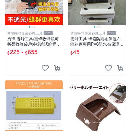
秀瑋蜂箱專業養蜂工具
秀瑋蜂箱專業養蜂工具
521
521
秀瑋 養蜂工具/蜜蜂收蜂籠可
養蜂工具 蜂箱防雨布保温布
折疊收蜂袋戶外捉蜂誘蜂桶加
蜂箱蓋專用PVC防水布保護箱
厚防水透氣野外收蜂工具 折
蓋防水防潮
225 -
655
45
$
$
$
疊收蜂籠