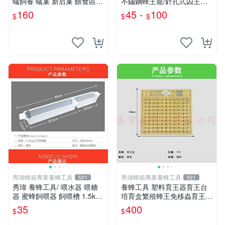
蟻飼養 蟻巢 新后巢 餵食區
不鏽鋼蜂王籠/針扎式囚王籠/
試管巢 (生態蟻窩 螞蟻家園
簡單好用/
160
45 -
100
$
$
$
螞蟻工坊)
秀瑋蜂箱專業養蜂工具
秀瑋蜂箱專業養蜂工具
521
521
秀瑋 養蜂工具/ 喂水器 喂糖
養蜂工具 塑料育王器育王台
器 蜜蜂飼喂器 飼喂槽 1.5kg
培育盒繁殖蜂王免移蟲育王器
喂水器 加厚型
工具盒套裝組
35
400
$
$