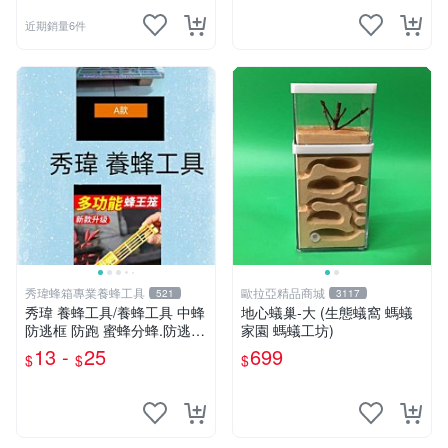
近期銷量6件
秀瑋蜂箱專業養蜂工具
歐拉亞精品商城
521
3117
秀瑋 養蜂工具/養蜂工具 中蜂
地心蟻巢-大 (生態蟻窩 螞蟻
防逃框 防跑 蜜蜂分蜂.防逃二
家園 螞蟻工坊)
合一 多功能
13 -
25
699
$
$
$