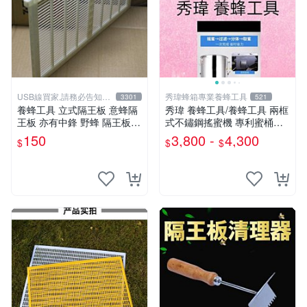
USB線買家,請務必告知相
秀瑋蜂箱專業養蜂工具
3301
521
機型號
養蜂工具 立式隔王板 意蜂隔
秀瑋 養蜂工具/養蜂工具 兩框
王板 亦有中鋒 野蜂 隔王板
式不鏽鋼搖蜜機 專利蜜桶蜂
煙燻器 防蜂衣 羊皮手套 野蜂
蜜分離機/搖糖打蜜取蜜機甩
150
3,800 -
4,300
$
$
$
巢礎 蜂刷 防盜框
蜜