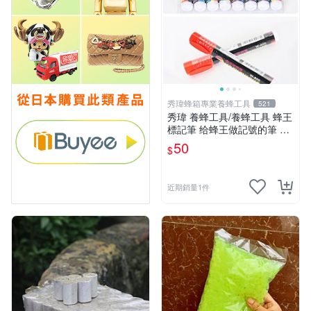
秀瑋蜂箱專業養蜂工具
521
秀瑋 養蜂工具/養蜂工具 蜂王
標記筆 给蜂王做記號的筆 出
口型不傷蜂 水性環保
50
$
近期銷量1件