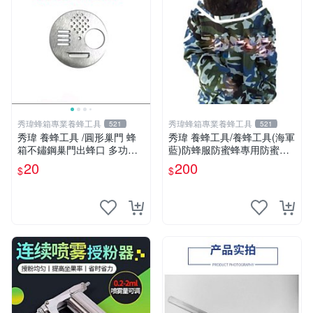
秀瑋蜂箱專業養蜂工具
秀瑋蜂箱專業養蜂工具
521
521
秀瑋 養蜂工具 /圓形巢門 蜂
秀瑋 養蜂工具/養蜂工具(海軍
箱不鏽鋼巢門出蜂口 多功能
藍)防蜂服防蜜蜂專用防蜜蜂
旋轉隔王防盜防逃器 巢門口
衣防蜂帽防護服
20
200
$
$