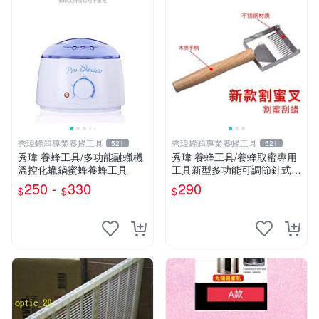
秀瑋蜂箱專業養蜂工具
秀瑋蜂箱專業養蜂工具
521
521
秀瑋 養蜂工具/多功能融蠟機
秀瑋 養蜂工具/養蜂取蜜專用
溫控化蠟鍋蜜蜂養蜂工具
工具新型多功能可調節針式不
銹鋼材質割蜜叉
250 -
330
290
$
$
$