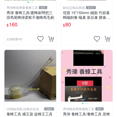
秀瑋蜂箱專業養蜂工具
歐拉亞精品商城
521
3117
秀瑋 養蜂工具/蜜蜂刷彎把三
現貨 15*150mm 鋪面 竹節巢
排馬尾蜂掃柔軟不傷蜂馬毛刷
螞蟻飼養 蟻巢 新后巢 餵食區
試管巢 (生態蟻窩 螞蟻家園
160
80
$
$
螞蟻工坊)
近期銷量4件
USB線買家,請務必告知相
秀瑋蜂箱專業養蜂工具
3301
521
機型號
養蜂工具 捕王器 捉蜂王工具
秀瑋 養蜂工具/養蜂工具 意蜂