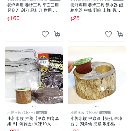
機型號
機型號
養蜂專用 養蜂工具 平面三用
養蜂專用 養蜂工具 餵水器 餵
起刮刀 刮刀 起刮刀 耐用 義
糖水器 中鋒 野蜂 土蜂 另有
蜂 野蜂 蜜蜂 另有 防蜂衣 防
煙燻器 防蜂衣 羊皮手套 野蜂
160
25
$
$
叮手套
巢礎 蜂刷 防盜框
小郭水族 (彰化市)
小郭水族 (彰化市)
3877
3877
小郭水族-推薦【甲蟲 飼育套
小郭水族-甲蟲區【雙孔 果凍
組 S】飼育盒+果凍10入+果
台 】獨角仙 兜蟲 鍬形蟲 幼
凍台+底土 / 獨角仙 兜蟲 鍬形
兜