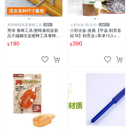
秀瑋蜂箱專業養蜂工具
小郭水族 (彰化市)
521
3877
秀瑋 養蜂工具/蜜蜂巢框架新
小郭水族-推薦【甲蟲 飼育套
品不鏽鋼支架蜜蜂工具養蜂擱
組 M】飼育盒+果凍10入+果
置架蜜蜂箱放置蜂框 巢框
凍台+底土 / 獨角仙 兜蟲 鍬形
190
390
$
$
蟲 幼兜