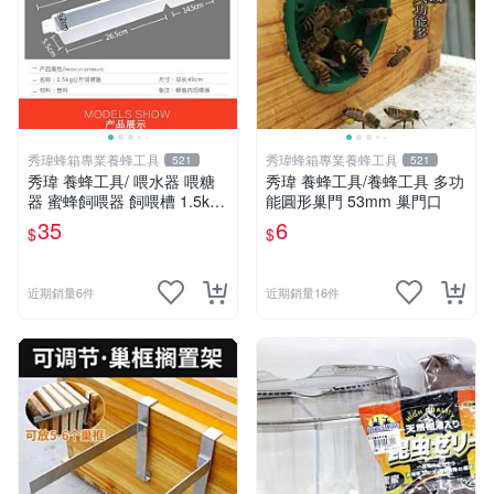
秀瑋蜂箱專業養蜂工具
秀瑋蜂箱專業養蜂工具
521
521
秀瑋 養蜂工具/ 喂水器 喂糖
秀瑋 養蜂工具/養蜂工具 多功
器 蜜蜂飼喂器 飼喂槽 1.5kg
能圓形巢門 53mm 巢門口
喂水器 加厚型
35
6
$
$
近期銷量6件
近期銷量16件