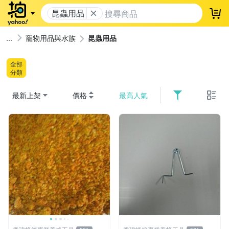
昆蟲用品
登
寵物用品與水族
昆蟲用品
全部
分類
最新上架
價格
最高人氣