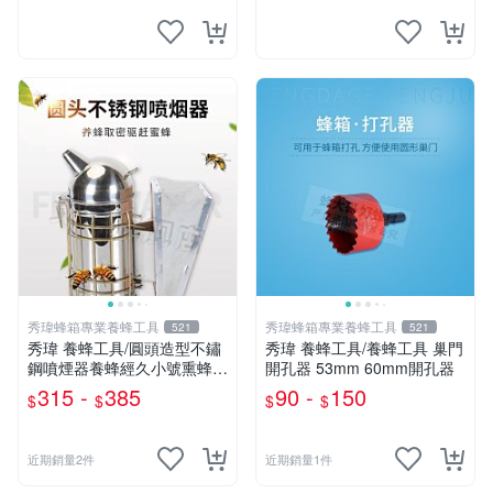
秀瑋蜂箱專業養蜂工具
秀瑋蜂箱專業養蜂工具
521
521
秀瑋 養蜂工具/圓頭造型不鏽
秀瑋 養蜂工具/養蜂工具 巢門
鋼噴煙器養蜂經久小號熏蜂驅
開孔器 53mm 60mm開孔器
蜂專用不鏽鋼手動燻煙壺噴煙
315 -
385
90 -
150
$
$
$
$
機養蜂工具
近期銷量2件
近期銷量1件