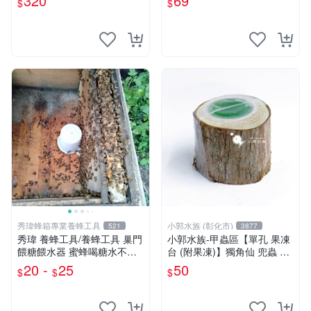
320
69
$
$
蟲 幼兜
秀瑋蜂箱專業養蜂工具
小郭水族 (彰化市)
521
3877
秀瑋 養蜂工具/養蜂工具 巢門
小郭水族-甲蟲區【單孔 果凍
餵糖餵水器 蜜蜂喝糖水不會
台 (附果凍)】獨角仙 兜蟲 鍬
淹死
形蟲 幼兜
20 -
25
50
$
$
$