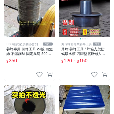
USB線買家,請務必告知相
秀瑋蜂箱專業養蜂工具
3301
521
機型號
養蜂專用 養蜂工具 24號 白鐵
秀瑋 養蜂工具 / 蜂箱支架防
絲 不鏽鋼絲 固定巢礎 500g
螞蟻水槽 四腳墊底座懶人養
鋼絲 另有 防蜂衣 防叮手套
蜜蜂場用俱 全套驅趕白蟻工
250
120 -
150
$
$
$
燻煙器 巢礎 搖蜜機
具