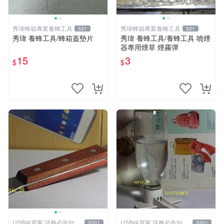
秀瑋蜂箱專業養蜂工具
秀瑋蜂箱專業養蜂工具
521
521
秀瑋 養蜂工具/蜂箱蓋墊片
秀瑋 養蜂工具/養蜂工具 噴煙
器專用煙草 煙霧彈
15
3
$
$
USB線買家,請務必告知相
USB線買家,請務必告知相
3301
3301