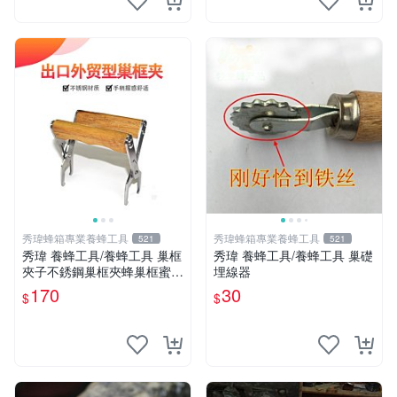
秀瑋蜂箱專業養蜂工具
秀瑋蜂箱專業養蜂工具
521
521
秀瑋 養蜂工具/養蜂工具 巢框
秀瑋 養蜂工具/養蜂工具 巢礎
夾子不銹鋼巢框夾蜂巢框蜜蜂
埋線器
箱養蜂工具木柄取脾夾子提蜂
170
30
$
$
脾