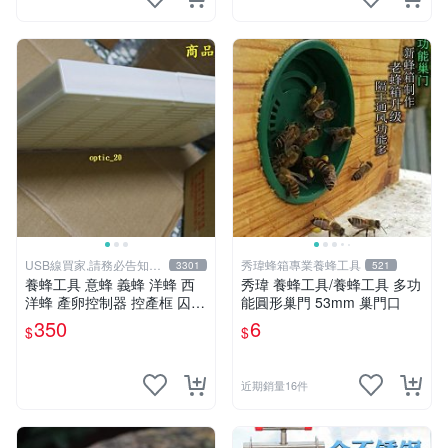
USB線買家,請務必告知相
秀瑋蜂箱專業養蜂工具
3301
521
機型號
養蜂工具 意蜂 義蜂 洋蜂 西
秀瑋 養蜂工具/養蜂工具 多功
洋蜂 產卵控制器 控產框 囚王
能圓形巢門 53mm 巢門口
器 另有 煙燻器 防蜂衣 防蜂
350
6
$
$
手套 野蜂巢礎
近期銷量16件