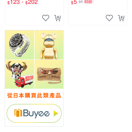
123 -
202
5
$8
63折
$
$
$