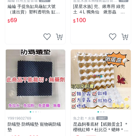
綸綸 日用五金賣場
星星水族＆兩棲爬蟲百貨
2907
160
2.0
綸綸 手提魚缸烏龜缸大號
[星星水族] 兜、鍬專用 綠兜
（速出貨）塑料透明魚 缸手
土 ４L 獨角仙 鍬形蟲 兜
提魚盒烏龜盒寵物盒倉鼠盒
蟲 甲蟲 產卵、飼育、飼養
69
100
$
$
專用
Y9919602769
魚之歡＊水族
2867
防蟻墊 防螞蟻墊 寵物碗防蟻
昆蟲飼養底材【紙雞蛋盒】＊
墊
櫻桃紅蟑＊杜比亞＊蟋蟀＊飼
育＊魚之歡