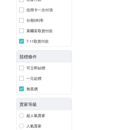
信用卡一次付清
分期0利率
萊爾富取貨付款
7-11取貨付款
競標條件
可立即結標
一元起標
無底價
賣家等級
超人氣賣家
人氣賣家