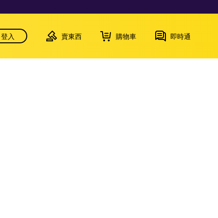
登入
賣東西
購物車
即時通