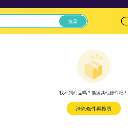
搜尋
找不到商品嗎？換換其他條件吧！
清除條件再搜尋