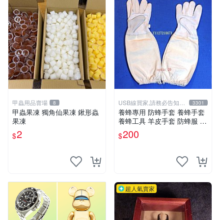
甲蟲用品賣場
USB線買家,請務必告知相
8
3301
機型號
甲蟲果凍 獨角仙果凍 鍬形蟲
養蜂專用 防蜂手套 養蜂手套
果凍
養蜂工具 羊皮手套 防蜂服 防
蚊 義蜂 野蜂
2
200
$
$
超人氣賣家