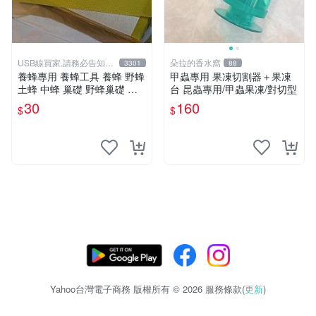
USB線買家,請務必告知相
朵拉的香水窩
3301
88
機型號
養蜂專用 養蜂工具 養蜂 野蜂
甲蟲專用 果凍切割器＋果凍
土蜂 中蜂 巢礎 野蜂巢礎 另
台 昆蟲專用/甲蟲果凍/對切型
有 煙燻器 防蜂衣 羊皮手套
30
160
$
$
Yahoo台灣電子商務 版權所有 © 2026 服務條款(
更新
)