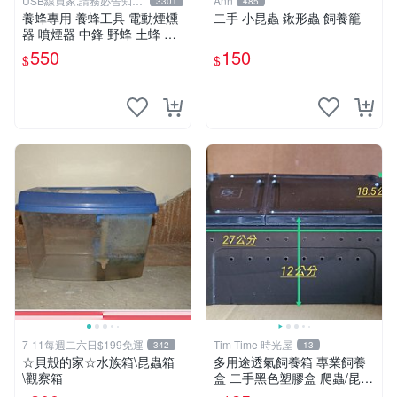
USB線買家,請務必告知相
Ann
3301
485
機型號
養蜂專用 養蜂工具 電動煙燻
二手 小昆蟲 鍬形蟲 飼養籠
器 噴煙器 中鋒 野蜂 土蜂 另
有 餵水器 防蜂衣 羊皮手套
550
150
$
$
野蜂巢礎 蜂刷 防盜框
7-11每週二六日$199免運
Tim-Time 時光屋
342
13
☆貝殼的家☆水族箱\昆蟲箱
多用途透氣飼養箱 專業飼養
\觀察箱
盒 二手黑色塑膠盒 爬蟲/昆
蟲/角蛙/守宮/烏龜/倉鼠/蜘蛛/