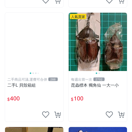
人氣賣家
二手商品可議,運費可合併
每週出貨一次
288
2702
二手L 貝殼箱組
昆蟲標本 獨角仙 一大一小
400
100
$
$