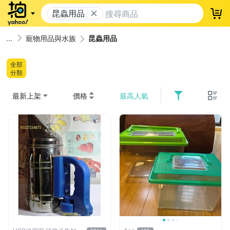
昆蟲用品
登
寵物用品與水族
昆蟲用品
全部
分類
最新上架
價格
最高人氣