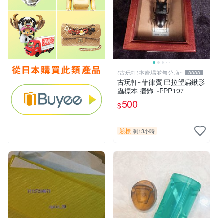
(古玩軒)本賣場並無分店~
3833
古玩軒~菲律賓 巴拉望扁鍬形
蟲標本 擺飾 ~PPP197
500
$
競標
剩13小時