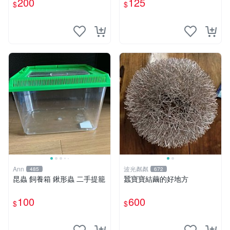
200
125
$
$
蠍子適用 PVC材質 小型寵物
和昆蟲飼養
Ann
波光粼粼
485
672
昆蟲 飼養箱 鍬形蟲 二手提籠
蠶寶寶結繭的好地方
100
600
$
$