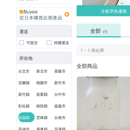
冷氣早鳥優惠
全部
運送
(1)
可面交
跨國運送
1 ~ 1 筆結果
所在地
全部商品
台北市
新北市
基隆市
宜蘭縣
桃園市
新竹市
新竹縣
苗栗縣
台中市
彰化縣
南投縣
嘉義市
嘉義縣
雲林縣
台南市
高雄市
屏東縣
花蓮縣