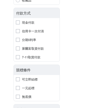
收藏品
付款方式
現金付款
信用卡一次付清
分期0利率
萊爾富取貨付款
7-11取貨付款
競標條件
可立即結標
一元起標
無底價