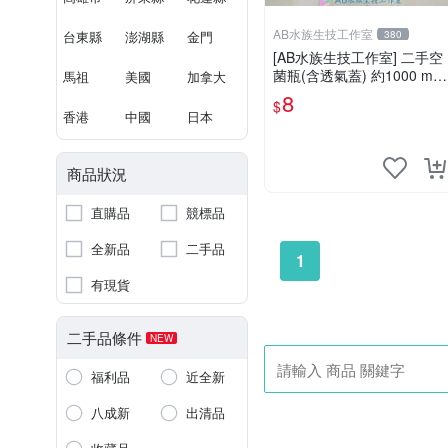
AB水族生技工作室
台東縣
澎湖縣
金門
380
[AB水族生技工作室] 二手空
菌瓶(含透氣蓋) 約1000 ml
馬祖
美國
加拿大
養菇瓶 可當甲蟲飼育容器
8
$
香港
中國
日本
商品狀況
直購品
競標品
全新品
二手品
1
有現貨
二手品條件
NEW
福利品
近全新
八成新
出清品