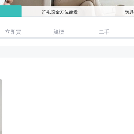
許毛孩全方位寵愛
玩具
立即買
競標
二手