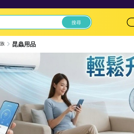
搜尋
昆蟲用品
族