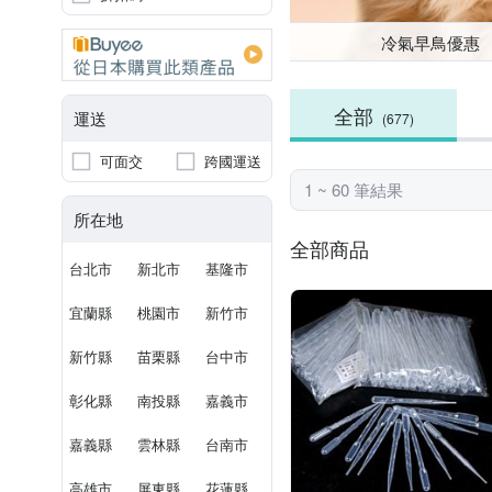
冷氣早鳥優惠
全部
運送
(677)
可面交
跨國運送
1 ~ 60 筆結果
所在地
全部商品
台北市
新北市
基隆市
宜蘭縣
桃園市
新竹市
新竹縣
苗栗縣
台中市
彰化縣
南投縣
嘉義市
嘉義縣
雲林縣
台南市
高雄市
屏東縣
花蓮縣