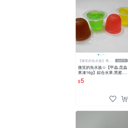
【微笑的魚水族】專業
20575
水族器材
微笑的魚水族☆【甲蟲.昆蟲
果凍16g】綜合水果.黑蜜.蘋
果.草莓.鳳梨
5
$