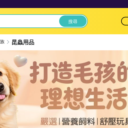
搜尋
昆蟲用品
族