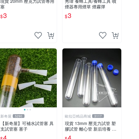
現貨 20mm 壓克力試管專用
秀瑋 養蜂工具/養蜂工具 噴
塞
煙器專用煙草 煙霧彈
3
3
$
$
新奇屋
歐拉亞精品商城
5290
3117
【新奇屋】可補水試管塞 具
現貨 13mm 壓克力試管 塑
支試管塞 塞子
膠試管 離心管 新后培養 試
管酒
4
4
$
$