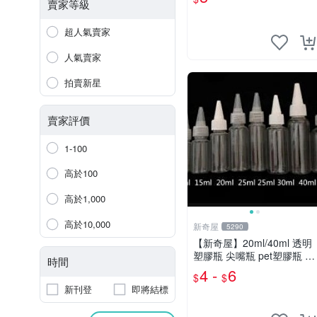
賣家等級
超人氣賣家
人氣賣家
拍賣新星
賣家評價
1-100
高於100
高於1,000
高於10,000
新奇屋
5290
【新奇屋】20ml/40ml 透明
塑膠瓶 尖嘴瓶 pet塑膠瓶 油
時間
墨瓶
4 -
6
$
$
新刊登
即將結標