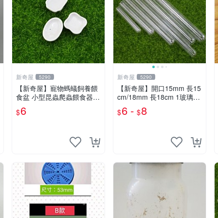
新奇屋
新奇屋
5290
5290
【新奇屋】寵物螞蟻飼養餵
【新奇屋】開口15mm 長15
食盆 小型昆蟲爬蟲餵食器餵
cm/18mm 長18cm 1玻璃試
水器(1個6元)
管 試管巢 螞蟻繁殖保濕 寵
6
6 -
8
$
$
$
物螞蟻飼養繁殖