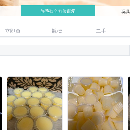
玩
許毛孩全方位寵愛
立即買
競標
二手