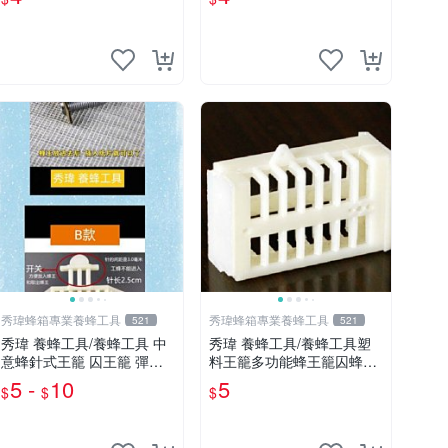
秀瑋蜂箱專業養蜂工具
秀瑋蜂箱專業養蜂工具
521
521
秀瑋 養蜂工具/養蜂工具 中
秀瑋 養蜂工具/養蜂工具塑
意蜂針式王籠 囚王籠 彈簧
料王籠多功能蜂王籠囚蜂王
囚王籠 中蜂意蜂通用
囚王籠
5 -
10
5
$
$
$