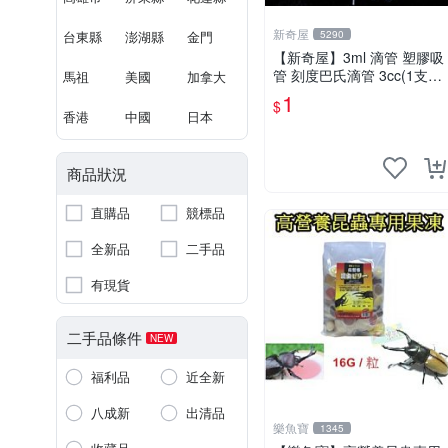
新奇屋
台東縣
澎湖縣
金門
5290
【新奇屋】3ml 滴管 塑膠吸
管 刻度巴氏滴管 3cc(1支1
馬祖
美國
加拿大
元)
1
$
香港
中國
日本
商品狀況
直購品
競標品
全新品
二手品
有現貨
二手品條件
NEW
福利品
近全新
八成新
出清品
樂魚寶
1345