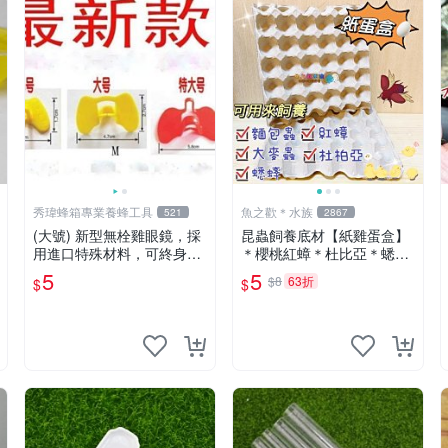
秀瑋蜂箱專業養蜂工具
魚之歡＊水族
521
2867
(大號) 新型無栓雞眼鏡，採
昆蟲飼養底材【紙雞蛋盒】
用進口特殊材料，可終身重
＊櫻桃紅蟑＊杜比亞＊蟋蟀
複使用 影片 25分 開始有介
＊飼育＊魚之歡
5
5
$8
63折
$
$
紹