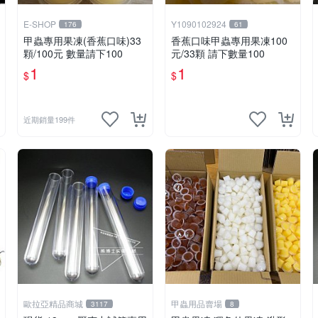
E-SHOP
Y1090102924
176
61
甲蟲專用果凍(香蕉口味)33
香蕉口味甲蟲專用果凍100
顆/100元 數量請下100
元/33顆 請下數量100
1
1
$
$
近期銷量199件
歐拉亞精品商城
甲蟲用品賣場
3117
8