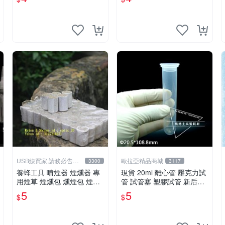
大兜蟲...
USB線買家,請務必告知
歐拉亞精品商城
3300
3117
相機型號
養蜂工具 噴煙器 煙燻器 專
現貨 20ml 離心管 壓克力試
用煙草 煙燻包 燻煙包 煙霧
管 試管塞 塑膠試管 新后培
彈 另有 煙燻器 防蜂衣 羊皮
養
5
5
$
$
手套