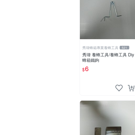
秀瑋蜂箱專業養蜂工具
521
秀瑋 養蜂工具/養蜂工具 Diy
蜂箱鐵鉤
6
$