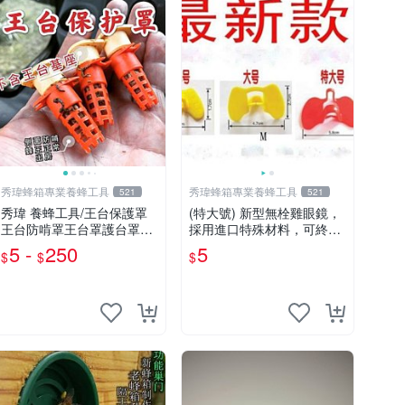
秀瑋蜂箱專業養蜂工具
秀瑋蜂箱專業養蜂工具
521
521
秀瑋 養蜂工具/王台保護罩
(特大號) 新型無栓雞眼鏡，
王台防啃罩王台罩護台罩王
採用進口特殊材料，可終身
台防護罩
重複使用 影片 25分 開始有
5 -
250
5
$
$
$
介紹