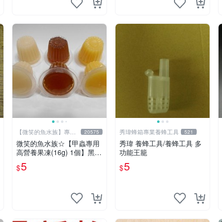
【微笑的魚水族】專業
秀瑋蜂箱專業養蜂工具
20575
521
水族器材
微笑的魚水族☆【甲蟲專用
秀瑋 養蜂工具/養蜂工具 多
高營養果凍(16g) 1個】黑
功能王籠
糖、優格、香蕉 獨角仙 兜
5
5
$
$
蟲 鍬形蟲 幼兜