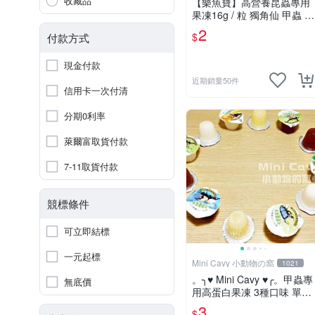
收藏品
【樂魚寶】高營養昆蟲專用
果凍16g / 粒 獨角仙 甲蟲 各
種昆蟲 果凍 (隨機出)
2
$
付款方式
現金付款
近期銷量50件
信用卡一次付清
分期0利率
萊爾富取貨付款
7-11取貨付款
競標條件
可立即結標
一元起標
Mini Cavy 小動物の窩
1021
。╮♥ Mini Cavy ♥╭。甲蟲專
無底價
用高蛋白果凍 3種口味 單顆
(蜜袋鼯可)
3
$