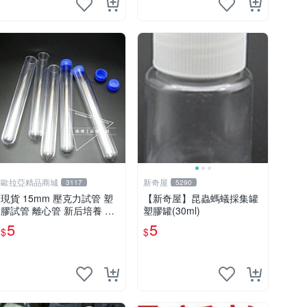
歐拉亞精品商城
新奇屋
3117
5290
現貨 15mm 壓克力試管 塑
【新奇屋】昆蟲螞蟻採集罐
膠試管 離心管 新后培養 試
塑膠罐(30ml)
管酒
5
5
$
$