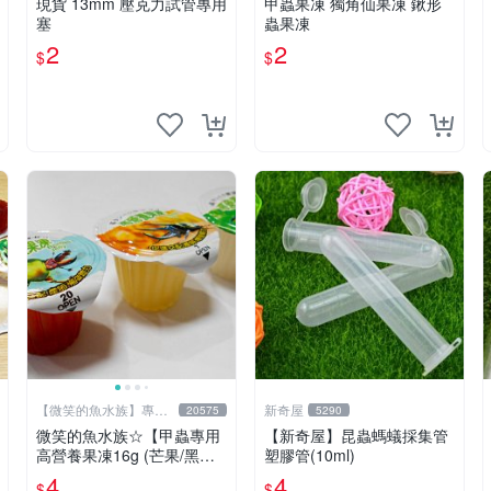
現貨 13mm 壓克力試管專用
甲蟲果凍 獨角仙果凍 鍬形
塞
蟲果凍
2
2
$
$
【微笑的魚水族】專業
新奇屋
20575
5290
水族器材
微笑的魚水族☆【甲蟲專用
【新奇屋】昆蟲螞蟻採集管
高營養果凍16g (芒果/黑蜜/
塑膠管(10ml)
乳酸.優格)】鍬形蟲.獨角仙.
4
4
$
$