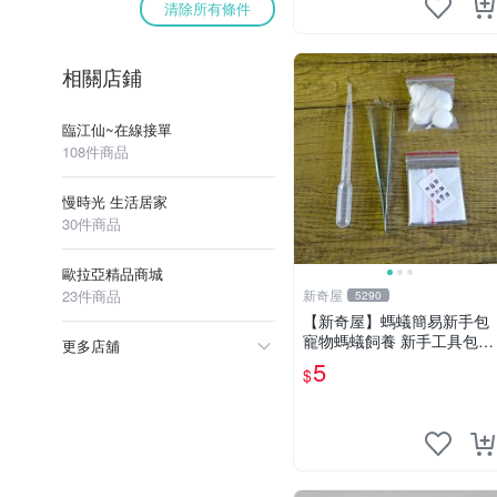
清除所有條件
相關店鋪
臨江仙~在線接單
108件商品
慢時光 生活居家
30件商品
歐拉亞精品商城
23件商品
新奇屋
5290
【新奇屋】螞蟻簡易新手包
寵物螞蟻飼養 新手工具包
更多店舖
(滑石粉.滴管.鑷子.棉花)
5
$