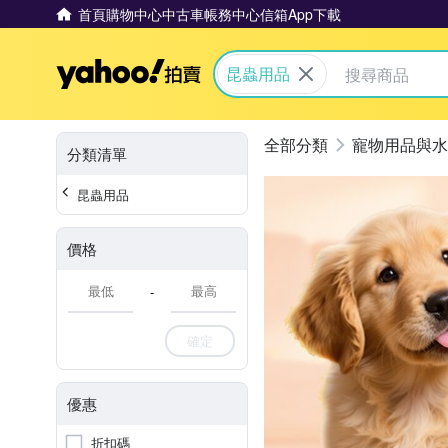
首頁
購物中心
中古車
帳務中心
信箱
App下載
Yahoo拍賣
昆蟲用品
寵物用品與水
分類清單
昆蟲用品
價格
-
確定
優惠
折扣碼