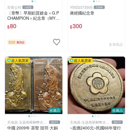
百貨公司
Y5022373505
1405
1344
〔章幣〕早期鋁質鍍金＜G.P
蔣經國紀念章
CHAMPION＞紀念章（MY3-
2-）
80
300
$
$
競標
剩3分
多筆商品
超人氣賣家
超人氣賣家
收藏品
收藏品
天地居-玉器翡翠郵幣古玩
天地居-玉器翡翠郵幣古玩
3017
3017
藝品
藝品
中國 2009年 茶聖 陸羽 大銅
~底價2400元~民國66年發行