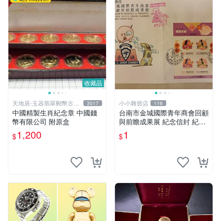
收藏品
天地居-玉器翡翠郵幣古玩
小小雜貨店
3017
116
藝品
中國精製生肖紀念章 中國錢
台南市金城國際青年商會回顧
幣有限公司 附原盒
與前瞻成果展 紀念信封 紀念
章
1,200
1
$
$