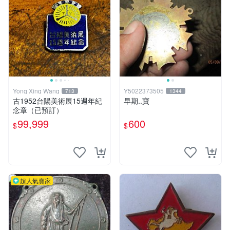
Yong Xing Wang
Y5022373505
713
1344
古1952台陽美術展15週年紀
早期..寶
念章（已預訂）
99,999
600
$
$
超人氣賣家