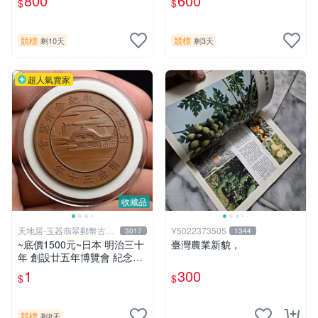
800
600
$
$
競標
競標
剩10天
剩3天
超人氣賣家
收藏品
天地居-玉器翡翠郵幣古玩
Y5022373505
3017
1344
藝品
~底價1500元~日本 明治三十
臺灣農業新貌，
年 創設廿五年博覽會 紀念章
box2 0617
1
300
$
$
競標
剩8天