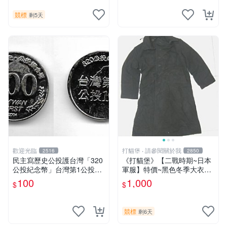
競標
剩5天
歡迎光臨
打貓堡 ‧ 請參閱關於我
2516
2850
民主寫歷史公投護台灣「320
《打貓堡》【二戰時期~日本
公投紀念幣」台灣第1公投10
軍服】特價~黑色冬季大衣~
0
華北廠?(24247)
100
1,000
$
$
競標
剩6天