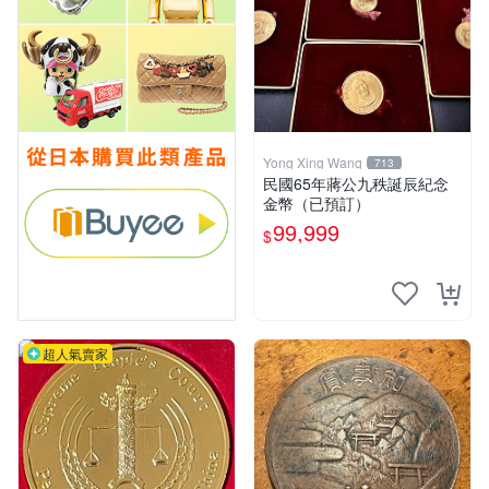
Yong Xing Wang
713
民國65年蔣公九秩誕辰紀念
金幣（已預訂）
99,999
$
超人氣賣家