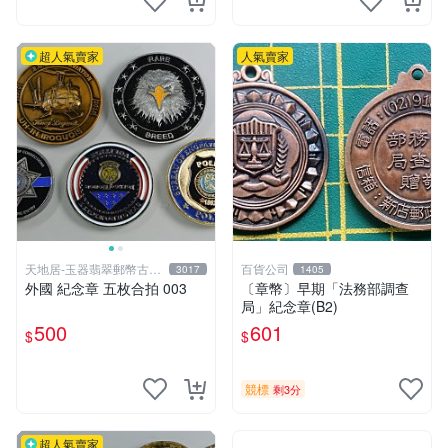
超人氣賣家
人氣賣家
天地居-玉器翡翠郵幣古玩
百貨公司
3017
1405
藝品
外國 紀念章 五枚合拍 003
〔章幣〕早期「法務部調查
局」紀念章(B2)
500
601
$
$
競標
剩3分
超人氣賣家