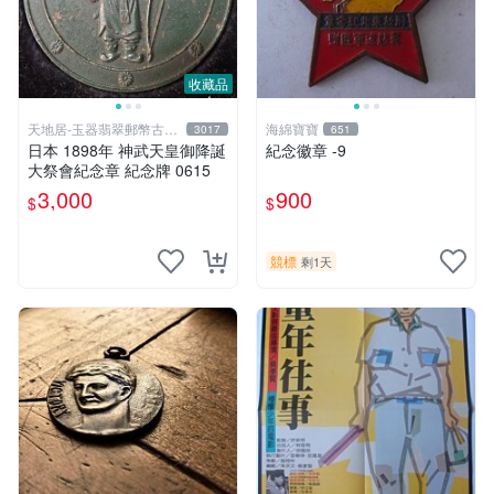
收藏品
天地居-玉器翡翠郵幣古玩
海綿寶寶
3017
651
藝品
日本 1898年 神武天皇御降誕
紀念徽章 -9
大祭會紀念章 紀念牌 0615
3,000
900
$
$
競標
剩1天