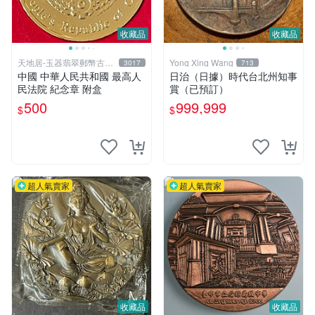
收藏品
收藏品
天地居-玉器翡翠郵幣古玩
Yong Xing Wang
3017
713
藝品
中國 中華人民共和國 最高人
日治（日據）時代台北州知事
民法院 紀念章 附盒
賞（已預訂）
500
999,999
$
$
超人氣賣家
超人氣賣家
收藏品
收藏品