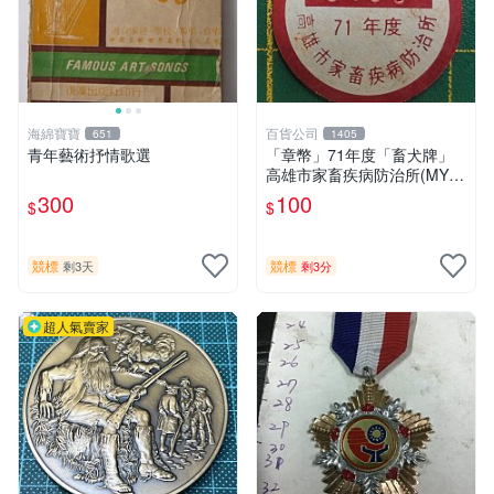
海綿寶寶
百貨公司
651
1405
青年藝術抒情歌選
「章幣」71年度「畜犬牌」
高雄市家畜疾病防治所(MY2-
6)
300
100
$
$
競標
競標
剩3天
剩3分
超人氣賣家