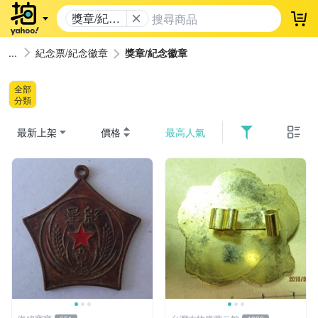
獎章/紀念
登
徽章
紀念票/紀念徽章
獎章/紀念徽章
全部
分類
最新上架
價格
最高人氣