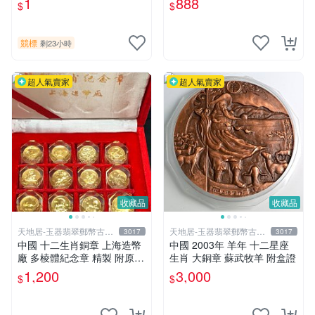
1
888
$
$
競標
剩23小時
超人氣賣家
超人氣賣家
收藏品
收藏品
天地居-玉器翡翠郵幣古玩
天地居-玉器翡翠郵幣古玩
3017
3017
藝品
藝品
中國 十二生肖銅章 上海造幣
中國 2003年 羊年 十二星座
廠 多棱體紀念章 精製 附原盒
生肖 大銅章 蘇武牧羊 附盒證
壓克力 水晶球
1,200
3,000
$
$