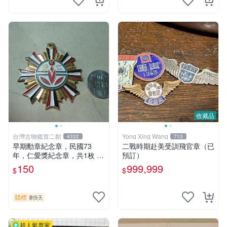
收藏品
台灣古物鑑賞二館
Yong Xing Wang
4332
713
早期勳章紀念章，民國73
二戰時期赴美受訓飛官章（已
年，仁愛獎紀念章，共1枚 大
預訂）
顆
150
999,999
$
$
競標
剩9天
超人氣賣家