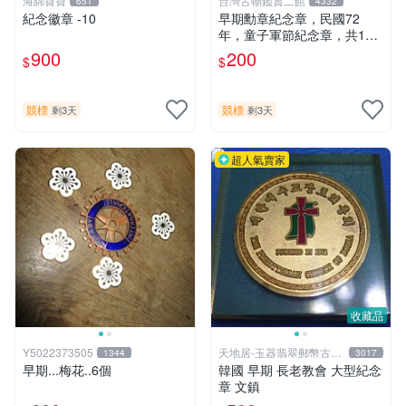
海綿寶寶
台灣古物鑑賞二館
651
4332
紀念徽章 -10
早期勳章紀念章，民國72
年，童子軍節紀念章，共1枚
大顆
900
200
$
$
競標
競標
剩3天
剩3天
超人氣賣家
收藏品
Y5022373505
天地居-玉器翡翠郵幣古玩
1344
3017
藝品
早期...梅花..6個
韓國 早期 長老教會 大型紀念
章 文鎮