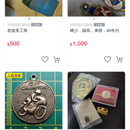
Y5022373505
Y5022373505
1344
1344
老旗美工商
稀少，鐵馬，車標，40年代
500
1,000
$
$
人氣賣家