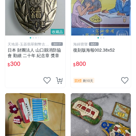
收藏品
天地居-玉器翡翠郵幣古玩
海綿寶寶
3017
651
藝品
日本 財團法人 山口縣消防協
復刻版海報002.38x52
會 勤續 二十年 紀念章 獎章
300
800
$
$
競標
剩10天