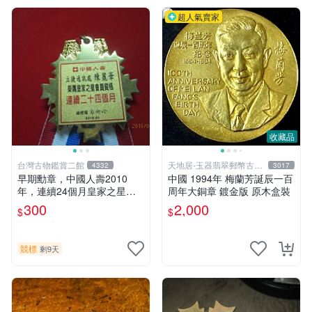
超人氣賣家
收藏品
台灣古物鑑賞二館
天地居-玉器翡翠郵幣古玩
4332
3017
藝品
早期勳章，中國人壽2010
中國 1994年 梅蘭芳誕辰一百
年，連續24個月皇家之星勳
周年大銅章 鍍金版 原木盒裝
章 有盒子
300
2,000
$
$
競標
剩9天