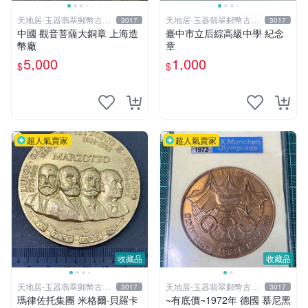
天地居-玉器翡翠郵幣古玩
天地居-玉器翡翠郵幣古玩
3017
3017
藝品
藝品
中國 觀音菩薩大銅章 上海造
臺中市立后綜高級中學 紀念
幣廠
章
5,000
1,000
$
$
超人氣賣家
超人氣賣家
收藏品
收藏品
天地居-玉器翡翠郵幣古玩
天地居-玉器翡翠郵幣古玩
3017
3017
藝品
藝品
瑪律佐托集團 米格爾·貝羅卡
~有底價~1972年 德國 慕尼黑