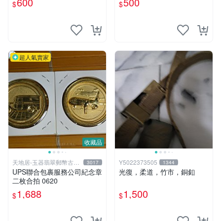
600
500
$
$
超人氣賣家
收藏品
天地居-玉器翡翠郵幣古玩
Y5022373505
3017
1344
藝品
UPS聯合包裹服務公司紀念章
光復，柔道，竹市，銅釦
二枚合拍 0620
1,688
1,500
$
$