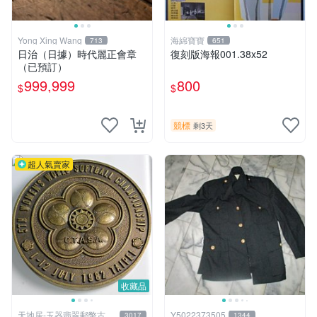
Yong Xing Wang
海綿寶寶
713
651
日治（日據）時代麗正會章
復刻版海報001.38x52
（已預訂）
999,999
800
$
$
競標
剩3天
超人氣賣家
收藏品
天地居-玉器翡翠郵幣古玩
Y5022373505
3017
1344