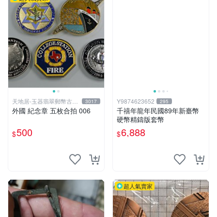
天地居-玉器翡翠郵幣古玩
Y9874623652
3017
295
藝品
外國 紀念章 五枚合拍 006
千禧年龍年民國89年新臺幣
硬幣精鑄版套幣
500
6,888
$
$
超人氣賣家