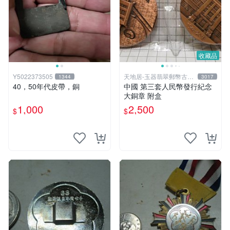
收藏品
Y5022373505
天地居-玉器翡翠郵幣古玩
1344
3017
藝品
40，50年代皮帶，銅
中國 第三套人民幣發行紀念
大銅章 附盒
1,000
2,500
$
$