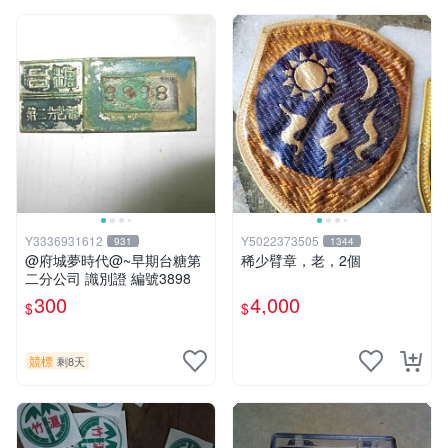
Y3336931612
Y5022373505
931
1344
@府城夢時代@~早期台糖第
稀少臂章，老，2個
二分公司 識別證 編號3898
300
4,000
$
$
競標
剩8天