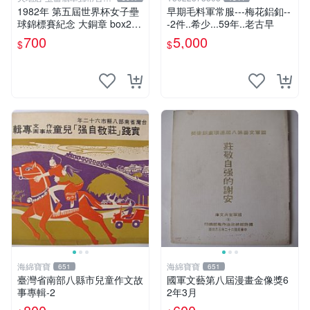
藝品
1982年 第五屆世界杯女子壘
早期毛料軍常服---梅花鋁釦--
球錦標賽紀念 大銅章 box2 0
-2件..希少...59年..老古早
617
700
5,000
$
$
海綿寶寶
海綿寶寶
651
651
臺灣省南部八縣市兒童作文故
國軍文藝第八屆漫畫金像獎6
事專輯-2
2年3月