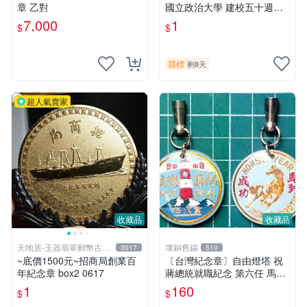
章 乙對
國立政治大學 建校五十週年
紀念章 box2 0617
7,000
1
$
$
競標
剩8天
超人氣賣家
收藏品
收藏品
天地居-玉器翡翠郵幣古玩
壞銅舊錫
3017
510
藝品
~底價1500元~招商局創業百
〔台灣紀念章〕自由燈塔 祝
年紀念章 box2 0617
蔣總統就職紀念 第六任 馬到
成功(B2)
1
160
$
$