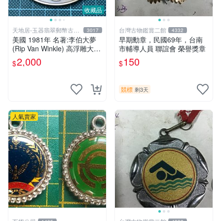
收藏品
天地居-玉器翡翠郵幣古玩
台灣古物鑑賞二館
3017
4332
藝品
美國 1981年 名著:李伯大夢
早期勳章，民國69年，台南
(Rip Van Winkle) 高浮雕大型
市輔導人員 聯誼會 榮譽獎章
日曆紀念章 富蘭克林鑄幣廠
2,000
150
$
$
製 原盒證
競標
剩3天
人氣賣家