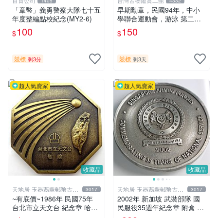
百貨公司
台灣古物鑑賞二館
1405
4332
「章幣」義勇警察大隊七十五
早期勳章，民國94年，中小
年度整編點校紀念(MY2-6)
學聯合運動會，游泳 第二
名，大型章
100
150
$
$
競標
競標
剩3分
剩3天
超人氣賣家
超人氣賣家
收藏品
收藏品
天地居-玉器翡翠郵幣古玩
天地居-玉器翡翠郵幣古玩
3017
3017
藝品
藝品
~有底價~1986年 民國75年
2002年 新加坡 武裝部隊 國
台北市立天文台 紀念章 哈雷
民服役35週年紀念章 附盒 bo
彗星教育季
x2 0617