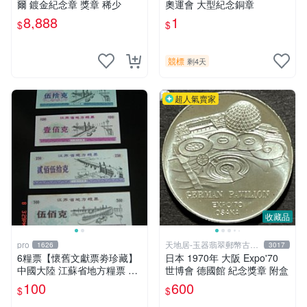
爾 鍍金紀念章 獎章 稀少
奧運會 大型紀念銅章
8,888
1
$
$
競標
剩4天
超人氣賣家
收藏品
pro
天地居-玉器翡翠郵幣古玩
1626
3017
藝品
6糧票【懷舊文獻票劵珍藏】
日本 1970年 大阪 Expo'70
中國大陸 江蘇省地方糧票 糧
世博會 德國館 紀念獎章 附盒
食局 購糧卷 1986年 共4張-6
100
600
$
$