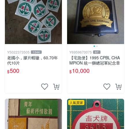
Y5022373505
Y6959670075
1344
67
老國小，膠片帽徽，60.70年
【宅急便】1995 CPBL CHA
代10片
MPION 統一獅總冠軍紀念章
500
10,000
$
$
人氣賣家