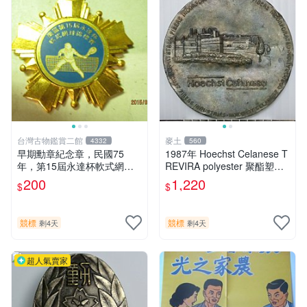
台灣古物鑑賞二館
麥土
4332
560
早期勳章紀念章，民國75
1987年 Hoechst Celanese T
年，第15屆永達杯軟式網
REVIRA polyester 聚酯塑料-
球，冠軍獎章，共1枚 大顆
1967~1987年生產20周年紀
200
1,220
$
$
念-大銅章
競標
競標
剩4天
剩4天
超人氣賣家