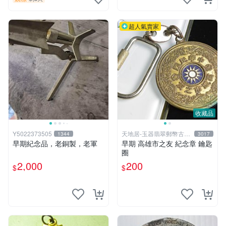
超人氣賣家
收藏品
Y5022373505
天地居-玉器翡翠郵幣古玩
1344
3017
藝品
早期紀念品，老銅製，老軍
早期 高雄市之友 紀念章 鑰匙
圈
2,000
200
$
$