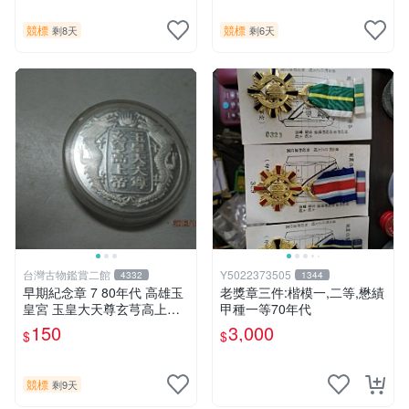
競標
競標
剩8天
剩6天
台灣古物鑑賞二館
Y5022373505
4332
1344
早期紀念章 7 80年代 高雄玉
老獎章三件:楷模一,二等,懋績
皇宮 玉皇大天尊玄芎高上帝
甲種一等70年代
銅鍍銀 紀念章
150
3,000
$
$
競標
剩9天