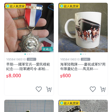
超人氣賣家
超人氣賣家
收藏品
Y8584196510
Y8584196510
2381
2381
早期----國軍官兵---愛民模範
海軍陸戰隊-----慶祝成軍57周
紀念-----陸軍總司令-郝柏村
年隊慶紀念----馬克杯----
贈-國軍---銀製---獎章
8,000
600
$
$
超人氣賣家