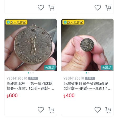
超人氣賣家
超人氣賣家
收藏品
收藏品
Y8584196510
Y8584196510
2381
2381
高雄壽山杯----第一屆羽球錦
台灣省第19屆全省運動會紀
標賽---直徑5.1公分--銅製--黨
念證章----銅質------直徑1.4公
政軍眷
分
600
400
$
$