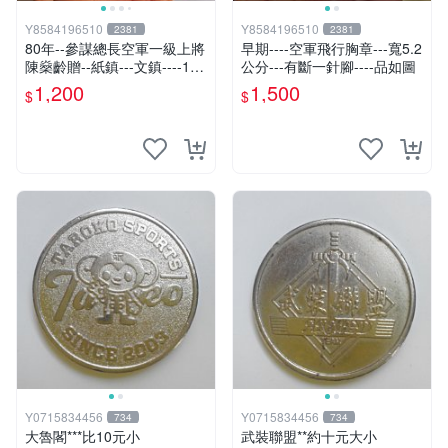
Y8584196510
Y8584196510
2381
2381
80年--參謀總長空軍一級上將
早期----空軍飛行胸章---寬5.2
陳燊齡贈--紙鎮---文鎮----12x
公分---有斷一針腳----品如圖
7公分--厚2.8公分--黨政軍眷
1,200
1,500
$
$
村
Y0715834456
Y0715834456
734
734
大魯閣***比10元小
武裝聯盟**約十元大小