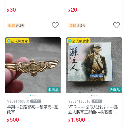
30
20
$
$
競標
競標
剩2天
剩2天
超人氣賣家
超人氣賣家
收藏品
收藏品
Y8584196510
Y8584196510
2381
2381
早期---公路警察---領帶夾--黨
VCD------ 公視紀錄片 -----孫
政軍
立人將軍三部曲---抗戰國軍--
-3片裝
500
1,600
$
$