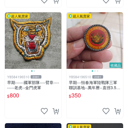
超人氣賣家
超人氣賣家
收藏品
Y8584196510
Y8584196510
2381
2381
早期------國軍部隊----臂章----
早期---恒春海軍陸戰隊三軍
-----老虎--金門虎軍
聯訓基地--萬年曆--直徑3.5公
分
800
350
$
$
超人氣賣家