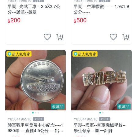
Y8584196510
Y8584196510
2381
2381
早期--光武工專---2.5X2.7公
早期---空軍帽徽-------1.9x1.9
分---證章--徽章
公分-----
200
500
$
$
超人氣賣家
超人氣賣家
收藏品
收藏品
Y8584196510
Y8584196510
2381
2381
陸軍戰甲車發展中心紀念----1
早期--國軍--空軍機械學校--
980年----直徑4.5公分----鋁
學生領章---斷一針腳
質----國軍--戰車--裝甲車