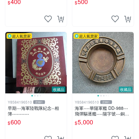
400
500
$
$
超人氣賣家
超人氣賣家
收藏品
收藏品
Y8584196510
Y8584196510
2381
2381
早期---海軍陸戰隊紀念--相
海軍----華陽軍艦 DD-988---
簿-----------
飛彈驅逐艦----陽字號---銅製
煙灰缸
600
5,000
$
$