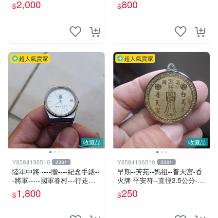
-國軍眷村---行走正常
軍眷村
2,000
800
$
$
超人氣賣家
超人氣賣家
收藏品
收藏品
Y8584196510
Y8584196510
2381
2381
陸軍中將 ----贈----紀念手錶--
早期--芳苑--媽祖--普天宮-香
-將軍-----國軍眷村---行走正
火牌 平安符--直徑3.5公分--
常
宗教---廟宇---發財金---錢母--
1,800
250
$
$
-歲錢