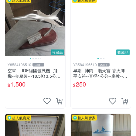
收藏品
收藏品
Y8584196510
Y8584196510
2381
2381
空軍--- IDF經國號戰機--飛
早期--神岡---順天宮-香火牌
機--金屬製---18.5X13.5公分-
平安符--直徑4公分--宗教---
--國軍
廟宇---發財金---錢母---歲錢
1,500
250
$
$
超人氣賣家
超人氣賣家