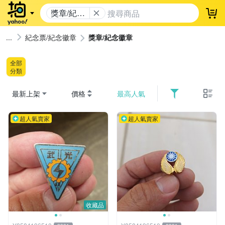
獎章/紀念
登
徽章
紀念票/紀念徽章
獎章/紀念徽章
全部
分類
最新上架
價格
最高人氣
超人氣賣家
超人氣賣家
收藏品