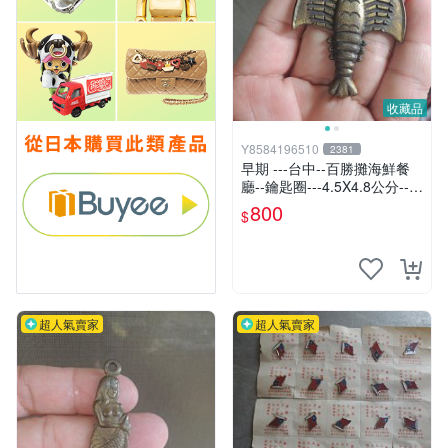
收藏品
Y8584196510
2381
早期 ---台中--百勝攤海鮮餐
廳--鑰匙圈---4.5X4.8公分--銅
製---龍蝦
800
$
超人氣賣家
超人氣賣家