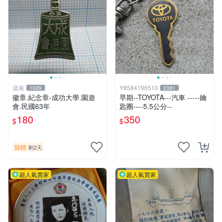
汲泉
Y8584196510
1029
2381
徽章.紀念章-成功大學.園遊
早期--TOYOTA---汽車 -----鑰
會.民國63年
匙圈----5.5公分--
180
350
$
$
競標
剩2天
超人氣賣家
超人氣賣家