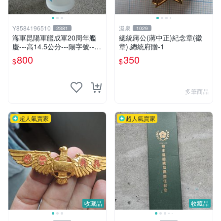
Y8584196510
汲泉
2381
1029
海軍昆陽軍艦成軍20周年艦
總統蔣公(蔣中正)紀念章(徽
慶---高14.5公分---陽字號---
章).總統府贈-1
玻璃杯---馬克杯
800
350
$
$
多筆商品
超人氣賣家
超人氣賣家
收藏品
收藏品