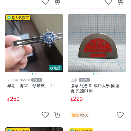
超人氣賣家
收藏品
Y8584196510
汲泉
2381
1029
早期---海軍---領帶夾----11
徽章.紀念章-成功大學.園遊
會.民國61年
250
220
$
$
競標
剩5天
超人氣賣家
超人氣賣家