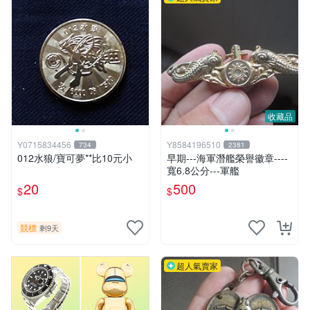
收藏品
Y0715834456
Y8584196510
734
2381
012水狼/寶可夢**比10元小
早期---海軍潛艦榮譽徽章----
寬6.8公分---軍艦
20
500
$
$
競標
剩9天
超人氣賣家