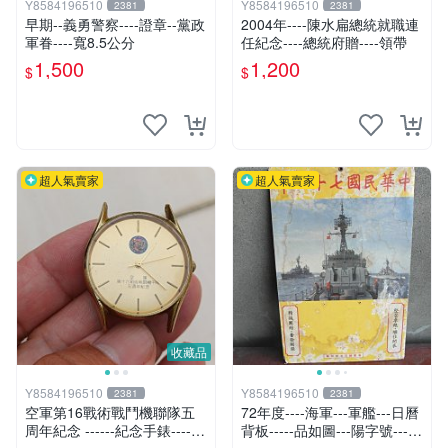
Y8584196510
Y8584196510
2381
2381
早期--義勇警察----證章--黨政
2004年----陳水扁總統就職連
軍眷----寬8.5公分
任紀念----總統府贈----領帶
1,500
1,200
$
$
超人氣賣家
超人氣賣家
收藏品
Y8584196510
Y8584196510
2381
2381
空軍第16戰術戰鬥機聯隊五
72年度----海軍---軍艦---日曆
周年紀念 ------紀念手錶-------
背板-----品如圖---陽字號----