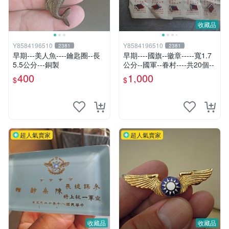
收藏品
Y8584196510
Y8584196510
2381
2381
早期---美人魚----鑰匙圈--長
早期----國旗--徽章-----寬1.7
5.5公分---銅製
公分--國軍--眷村----共20個--
400
1,000
$
$
超人氣賣家
超人氣賣家
收藏品
收藏品