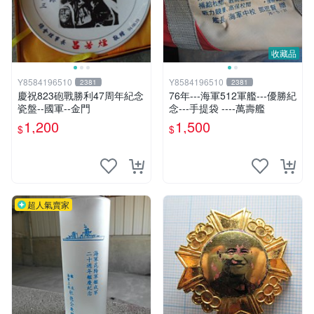
收藏品
Y8584196510
Y8584196510
2381
2381
慶祝823砲戰勝利47周年紀念
76年---海軍512軍艦---優勝紀
瓷盤--國軍--金門
念---手提袋 ----萬壽艦
1,200
1,500
$
$
超人氣賣家