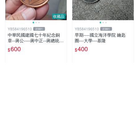
收藏品
Y8584196510
Y8584196510
2381
2381
中華民國建國七十年紀念銅
早期----國立海洋學院 鑰匙
章--蔣公----蔣中正--蔣總統---
圈---大學---基隆
蔣介石---直徑4.5公分
600
400
$
$
超人氣賣家
超人氣賣家
收藏品
收藏品