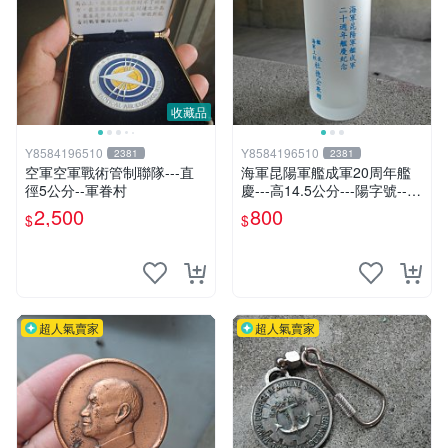
收藏品
Y8584196510
Y8584196510
2381
2381
空軍空軍戰術管制聯隊---直
海軍昆陽軍艦成軍20周年艦
徑5公分--軍眷村
慶---高14.5公分---陽字號---
玻璃杯---馬克杯
2,500
800
$
$
超人氣賣家
超人氣賣家