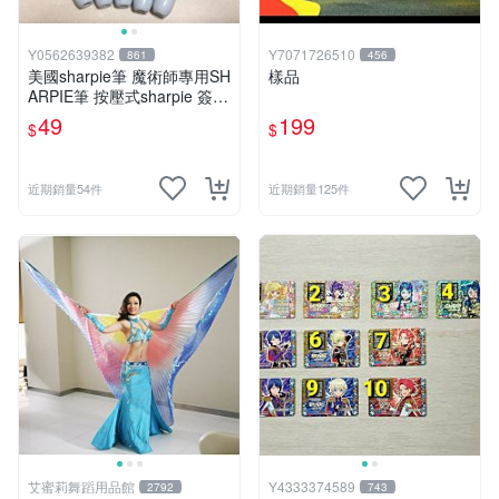
Y0562639382
Y7071726510
861
456
美國sharpie筆 魔術師專用SH
樣品
ARPIE筆 按壓式sharpie 簽名
用奇異筆 有梗的筆 整人筆
49
199
$
$
近期銷量54件
近期銷量125件
艾蜜莉舞蹈用品館
Y4333374589
2792
743