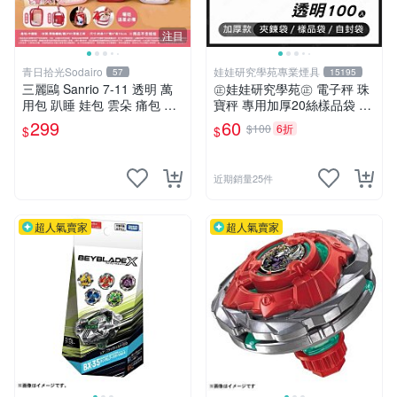
注目
青日拾光Sodairo
娃娃研究學苑專業煙具
57
15195
三麗鷗 Sanrio 7-11 透明 萬
㊣娃娃研究學苑㊣ 電子秤 珠
用包 趴睡 娃包 雲朵 痛包 大
寶秤 專用加厚20絲樣品袋 夾
款 美樂蒂 布丁狗 大耳狗 庫
鏈袋 5X7 (G051)
299
60
$100
6折
$
$
洛米 帕恰狗
近期銷量25件
超人氣賣家
超人氣賣家