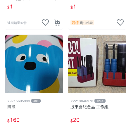
花樣~1支 特價1元
1
1
$
$
競標
近期銷量42件
剩10小時
Y9715695933
Y2213846978
488
1244
熊熊
股東會紀念品 工作組
160
20
$
$