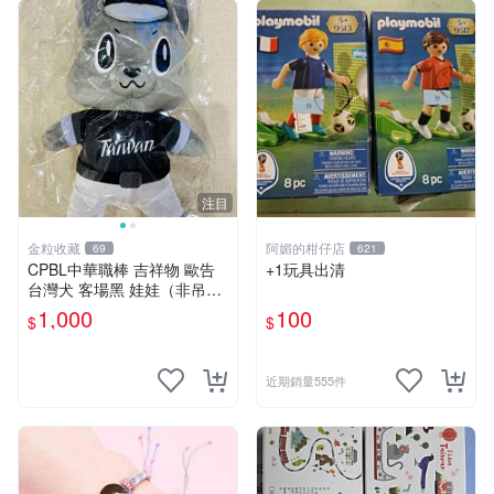
注目
金粒收藏
阿媚的柑仔店
69
621
CPBL中華職棒 吉祥物 歐告
+1玩具出清
台灣犬 客場黑 娃娃（非吊
飾）
1,000
100
$
$
近期銷量555件