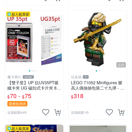
超人氣賣家
注目
魔卡商行
玩具箱
4744
7
【雙子星】UP 抗UV35PT吸
LEGO 71052 Minifigures 樂
鐵卡夾 UG 磁扣式卡片夾 81
高人偶抽抽包第二十九彈 - 神
575-UV 適用 球員卡 卡磚 摩
秘浪人（Mysterious Ronin）
70 -
75
318
$
$
$
天巔峰 蒼空烈流
運費抵用券
近期銷量64件
近期銷量1件
超人氣賣家