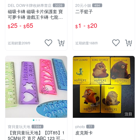
DEL DOW卡牌收納專賣店
20元小舖
3026
494
磁吸卡磚 磁吸卡片保護套 寶
二手籃子
可夢卡磚 遊戲王卡磚 七龍珠
球員卡 球衣卡 35PT 55PT 1
25 -
65
1 -
20
$
$
$
$
00PT 130PT 180PT
近期銷量209件
近期銷量168件
注目
寶貝童玩天地
photo
7354
77
【寶貝童玩天地】【DT85】1
皮克斯卡
5CM短尺 直尺 ABC 123 可愛