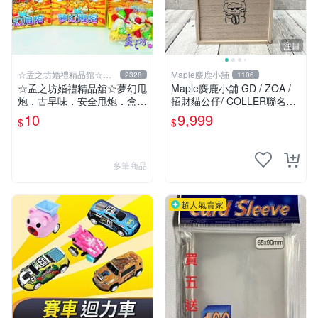
注目
☆孟之坊婚禮精品館☆超
Maple麋鹿小舖
2328
1106
商取貨付款
☆孟之坊婚禮精品舘☆夢幻甩
Maple麋鹿小舖 GD / ZOA /
炮．古早味．安全甩炮．盒裝
招財貓公仔/ COLLER聯名肩
甩炮 ．懷舊童玩 ．整人玩具
背包 / 零錢包 限高雄面交
10
9,999
$
$
多筆商品
超人氣賣家