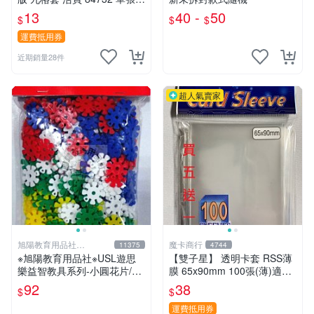
出 內頁 9格
13
40 -
50
$
$
$
運費抵用券
近期銷量28件
超人氣賣家
旭陽教育用品社
魔卡商行
11375
4744
20239298
※旭陽教育用品社※USL遊思
【雙子星】 透明卡套 RSS薄
樂益智教具系列-小圓花片/小
膜 65x90mm 100張(薄)適用
雪花片拼插積木(2.5cm,300
桌遊 波波夫 POPOV 紙牌 Bo
92
38
$
$
片裝)台灣製ST安全玩具
ardgame
運費抵用券