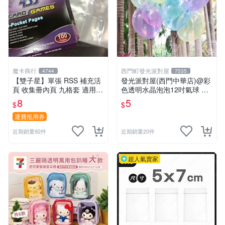
魔卡商行
西門町發光派對屋
4744
7535
【雙子星】單張 RSS 補充活
發光派對屋(西門中華店)@彩
頁 收集冊內頁 九格套 適用 P
色透明水晶泡泡12吋氣球 透
TCG ws 鋼彈 迪士尼 柯南 哥
明彩色氣球
8
5
$
$
吉拉
運費抵用券
近期銷量92件
近期銷量20件
超人氣賣家