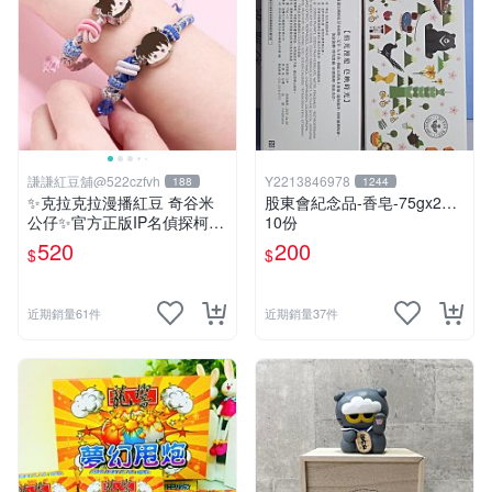
謙謙紅豆舖@522czfvh
Y2213846978
188
1244
✨克拉克拉漫播紅豆 奇谷米
股東會紀念品-香皂-75gx2…
公仔✨官方正版IP名偵探柯南
10份
手繩共六款
520
200
$
$
近期銷量61件
近期銷量37件