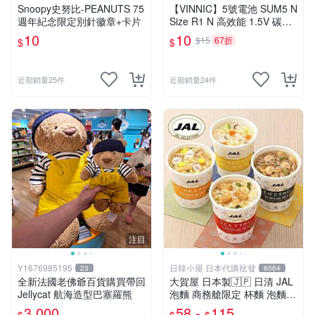
Snoopy史努比-PEANUTS 75
【VINNIC】5號電池 SUM5 N
週年紀念限定別針徽章+卡片
Size R1 N 高效能 1.5V 碳鋅
電池 鋅錳
10
10
$15
67折
$
$
近期銷量25件
近期銷量24件
注目
Y1676985195
日韓小屋 日本代購批發
23
6064
全新法國老佛爺百貨購買帶回
大賀屋 日本製🇯🇵 日清 JAL
Jellycat 航海造型巴塞羅熊
泡麵 商務艙限定 杯麵 泡麵
海鮮什錦 和風醬油拉麵 日航
3,000
58 -
115