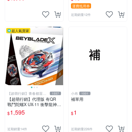
me
運費抵用券
近期銷量12件
超人氣賣家
【超萌行銷】青春都貢獻
小布
1557
1001
給玩具了
【超萌行銷】代理版 有QR
補單用
戰鬥陀螺X UX-11 衝擊龍神 9
-60LR 豪華組 附發射器
1,595
1
$
$
近期銷量14件
近期銷量226件