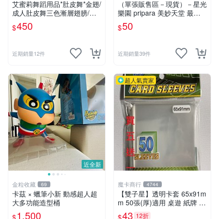
艾蜜莉舞蹈用品*肚皮舞*金翅/
（單張販售區－現貨）－星光
成人肚皮舞三色漸層翅膀/肚
樂園 pripara 美妙天堂 最終
皮舞道具$450元
章 （22章. 23章）Pr&Cr角色
450
50
$
$
卡☆☆單筆訂單需滿200不含
運費才會出貨喔!請詳閱“關於
我”
近期銷量12件
近期銷量39件
超人氣賣家
近全新
金粒收藏
魔卡商行
69
4744
卡茲 × 蠟筆小新 動感超人超
【雙子星】透明卡套 65x91m
大多功能造型桶
m 50張(厚)適用 桌遊 紙牌 vir
gin queen 處女皇后 Boardga
1,500
43
12折
$
$