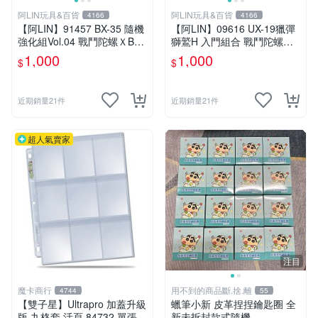
阿LIN玩具&百貨
阿LIN玩具&百貨
4166
4166
【阿LIN】91457 BX-35 隨機
【阿LIN】09616 UX-19獵彈
強化組Vol.04 戰鬥陀螺ＸBEY
獅鷲H 入門組合 戰鬥陀螺ＸB
BLADE X
EYBLADE X
1,000
1,000
$
$
近期銷量21件
近期銷量21件
超人氣賣家
注目
魔卡商行
用不到的商品斷.捨.離
4744
55
【雙子星】Ultrapro 加蓋升級
蠟筆小新 皮革捏捏鑰匙圈 全
版 九格套 活頁 84732 單張寄
新未拆封款式隨機