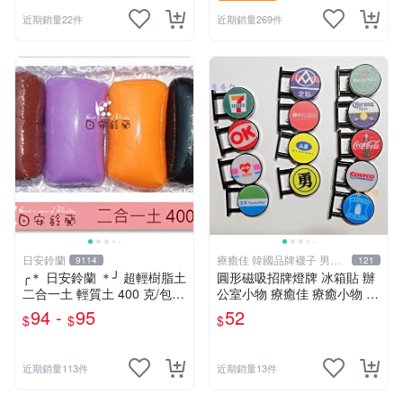
近期銷量22件
近期銷量269件
日安鈴蘭
療癒佳 韓國品牌襪子 男女
9114
121
襪
╭＊ 日安鈴蘭 ＊╯ 超輕樹脂土
圓形磁吸招牌燈牌 冰箱貼 辦
二合一土 輕質土 400 克/包
公室小物 療癒佳 療癒小物 71
兒童輕黏土 (新增 350克特調
1全家OK萊爾富全聯50嵐好
94 -
95
52
$
$
$
色 可選)
市多海尼根可口可樂羅森科羅
娜
近期銷量113件
近期銷量13件