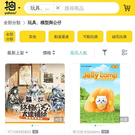
玩具、模
登
型與公仔
全部分類
玩具、模型與公仔
全部
其他
動漫週邊
可動玩偶
絨毛玩偶
分類
最新上架
價格
最高人氣
精選
精選
Y7108365892
青日拾光Sodairo
2
57