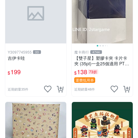
Y3097745955
魔卡商行
33
4744
吉伊卡哇
【雙子星】塑膠卡夾 卡片卡
夾 (35pt)一盒25個適用 PTC
G 寶可夢 遊戲王 界線超越典
199
138
73折
$
$
藏包 忍者飛旋
運費抵用券
近期銷量35件
近期銷量48件