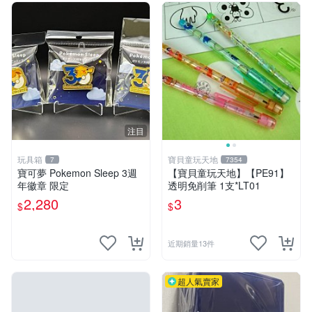
注目
玩具箱
寶貝童玩天地
7
7354
寶可夢 Pokemon Sleep 3週
【寶貝童玩天地】【PE91】
年徽章 限定
透明免削筆 1支*LT01
2,280
3
$
$
近期銷量13件
超人氣賣家