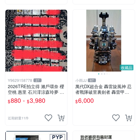
收藏品
Y9629158778
小雨JJ
27
67
2026TRE拍立得 瀨戶環奈 櫻
萬代DX超合金 轟雷旋風神 忍
空桃 惠里 石川澪涼森玲夢 神
者戰隊破里裏劍者 轟雷甲蟲
木麗 七森莉莉 西宮夢 渡部穗
轟雷鍬形蟲 絕版稀有老物收
880 -
3,980
6,000
$
$
$
乃 本莊鈴 小那海綾 純白彩永
藏品
八木奈奈 三田真鈴 淺野心 森
日向子
近期銷量11件