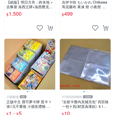
【絕版】明日方舟：終末地 ×
吉伊卡哇 ちいかわ Chiikawa
吉豚屋 洛西立牌+洛西壓克力
馬克圖布 果凍 燈 小夜燈 吉
吊飾+洛西透卡
伊 烏薩奇
1,500
499
$
$
小星動漫
Y7303203806
80
1260
正版中文 寶可夢卡牌 普卡 1
"全新卡冊內頁補充包" 四宮格
張1元不重複 小朋友禮物 補
一包十頁(材質為薄款) ＄10
習班獎勵 中文版 PTCG寶可
元 (下單最少十包)
1 -
5
10
$
$
$