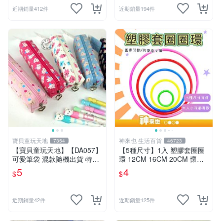
近期銷量412件
近期銷量194件
寶貝童玩天地
神來也 生活百貨
7354
46723
【寶貝童玩天地】【DA057】
【5種尺寸】1入 塑膠套圈圈
可愛筆袋 混款隨機出貨 特價*
環 12CM 16CM 20CM 懷舊
LT01
童玩 兒童玩具 夜市套圈圈 塑
5
4
$
$
膠套環 遊戲道具 套環
近期銷量42件
近期銷量125件