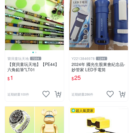
寶貝童玩天地
Y2213846978
7354
1244
【寶貝童玩天地】【PE44】
2024年 國光生股東會紀念品-
六角鉛筆*LT01
妙管家 LED手電筒
1
25
$
$
近期銷量100件
近期銷量286件
超人氣賣家