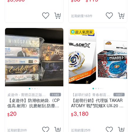
$
$
$
正版 J00051341
近期銷量163件
超人氣賣家
桌遊侍 - 實體店面正版專
【超萌行銷】青春都貢獻
1183
1557
賣
給玩具了
【桌遊侍】防潮收納袋.《CP
【超萌行銷】代理版 TAKAR
值高.耐用》抗磨耐刮.防塵實
ATOMY 戰鬥陀螺X UX-20 榮
用.保護桌遊.桌遊周邊.牌套
耀女武神 LF & BX-00 暴風天
20
3,180
$
$
外的新選擇.大量優惠.桌遊收
馬3-70RA 附發射器 兩款合售
納
近期銷量20件
近期銷量25件