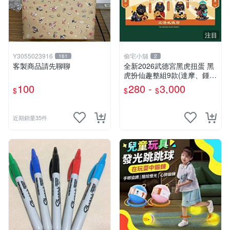
注目
Y3055023916
偷宅小舖
161
2
客製商品請先聊聊
￼全新2026武德宮黑虎扭蛋 黑
虎扮仙趣整組9款(達摩、鍾
馗、神農大帝、地藏王、三太
100
280 -
3,000
$
$
$
子、關公、觀音、太陽星君、
濟公)
近期銷量35件