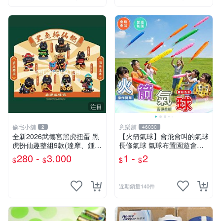
注目
偷宅小舖
意樂舖
2
46030
￼全新2026武德宮黑虎扭蛋 黑
【火箭氣球】會飛會叫的氣球
虎扮仙趣整組9款(達摩、鍾
長條氣球 氣球布置園遊會氣
馗、神農大帝、地藏王、三太
球 生日派對氣球 彩色氣球☆
280 -
3,000
1 -
2
$
$
$
$
子、關公、觀音、太陽星君、
意樂鋪☆
濟公)
近期銷量140件