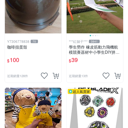
Y7306778838
***紅舖子***
70
3841
咖啡扭蛋殼
學生勞作 橡皮筋動力飛機航
模競賽器材中小學生DIY拼裝
手工製作模型玩具 台灣發貨
100
39
$
$
近期銷量128件
近期銷量13件
超人氣賣家