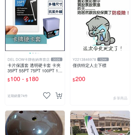
DEL DOW卡牌收納專賣店
Y2213846978
3026
1244
卡片保護套 透明硬卡套 卡夾
僅供特定人士下標
35PT 55PT 75PT 100PT 13
0PT 180PT 寶可夢 寶可夢 遊
100 -
180
200
$
$
$
戲王 球員卡 球衣卡
近期銷量74件
多筆商品