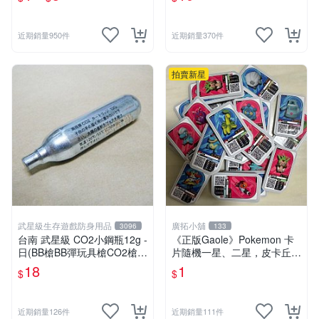
夢卡 官方現貨
近期銷量950件
近期銷量370件
拍賣新星
武星級生存遊戲防身用品
廣拓小舖
3096
133
台南 武星級 CO2小鋼瓶12g -
《正版Gaole》Pokemon 卡
日(BB槍BB彈玩具槍CO2槍長
片隨機一星、二星，皮卡丘、
槍短槍模型槍壓縮氣瓶氮氣瓶
小火龍、秒花種子、傑尼龜
18
1
$
$
近期銷量126件
近期銷量111件