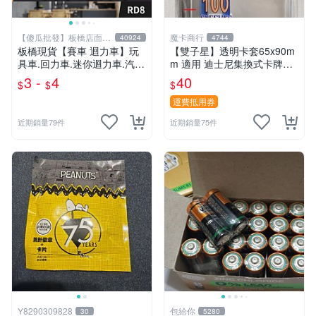
【傻瓜批發】板橋店面-
魔卡商行
40924
4744
平板電腦
板橋現貨【賽車 迴力車】玩
【雙子星】透明卡套65x90m
具車.回力車.迷你迴力車.汽車
m 適用 迪士尼集換式卡牌遊
玩具.可愛玩具.兒童禮物.回力
戲 Disney Lorcana Reign of
3 -
4
40
$
$
$
車玩具【傻瓜批發】RD8
Jafar
運費抵用券
近期銷量79件
近期銷量75件
Y8290309828
包給你
30
5280