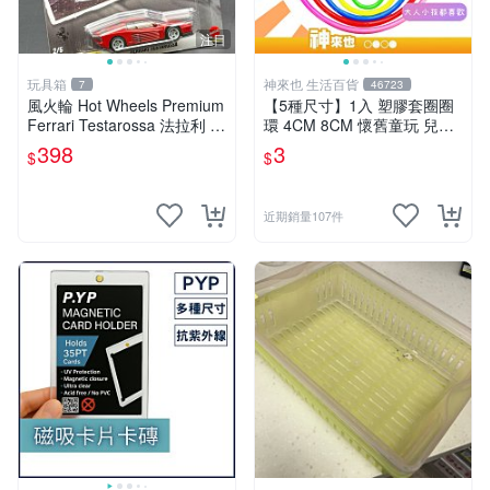
注目
玩具箱
神來也 生活百貨
7
46723
風火輪 Hot Wheels Premium
【5種尺寸】1入 塑膠套圈圈
Ferrari Testarossa 法拉利 M
環 4CM 8CM 懷舊童玩 兒童
odern Classics 2號
玩具 夜市套圈圈 塑膠套環 遊
398
3
$
$
戲道具 套環
近期銷量107件