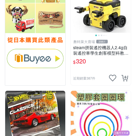
奧特萊大賣場
3961
steam拼裝遙控機器人2.4g自
裝遙控車學生創客模型科教玩
具 推薦推薦締造W
320
$
近期銷量387件