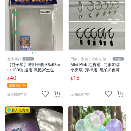
魔卡商行
門簾︱窗簾︱桌巾 訂製販
4744
5252
售
【雙子星】透明卡套 66x93m
Mini Pink 宅貨舖--門簾加購
m 100張 適用 戰鎚冥土世界
小夾環..穿桿用..黑/白2色可選
希德塔 卡片 第1層
【K000】不單獨販售
40
15
$
$
運費抵用券
近期銷量91件
近期銷量20件
超人氣賣家