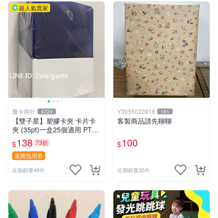
超人氣賣家
魔卡商行
Y3055023916
4724
161
【雙子星】塑膠卡夾 卡片卡
客製商品請先聊聊
夾 (35pt)一盒25個適用 PTC
G 寶可夢 遊戲王 界線超越典
138
100
73折
$
$
藏包 忍者飛旋
運費抵用券
近期銷量48件
近期銷量35件