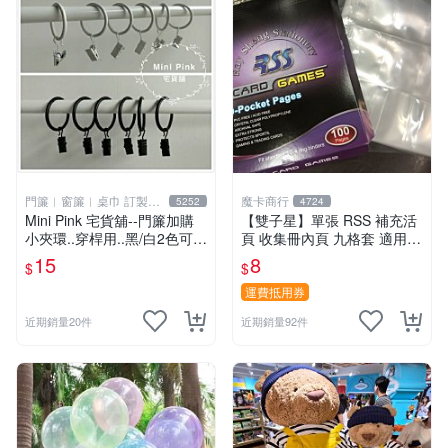
門簾︱窗簾︱桌巾 訂製販
魔卡商行
5252
4724
售
Mini Pink 宅貨舖--門簾加購
【雙子星】單張 RSS 補充活
小夾環..穿桿用..黑/白2色可選
頁 收集冊內頁 九格套 適用 P
【K000】不單獨販售
TCG ws 鋼彈 迪士尼 柯南 哥
15
8
$
$
吉拉
運費抵用券
近期銷量20件
近期銷量92件