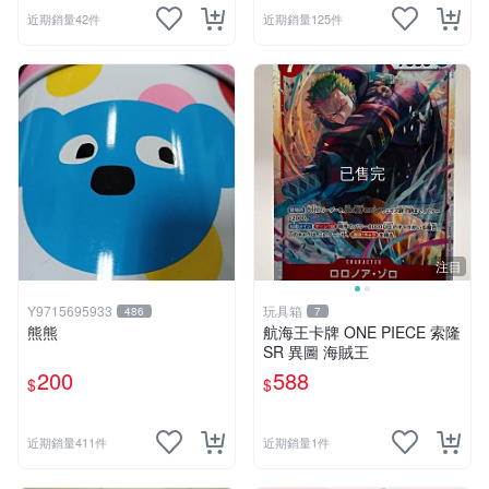
近期銷量42件
近期銷量125件
已售完
注目
Y9715695933
玩具箱
486
7
熊熊
航海王卡牌 ONE PIECE 索隆
SR 異圖 海賊王
200
588
$
$
近期銷量411件
近期銷量1件