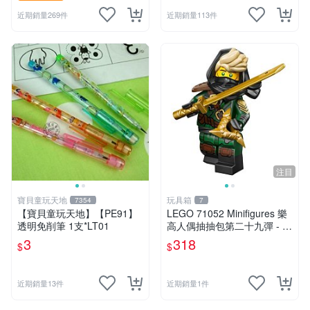
近期銷量269件
近期銷量113件
注目
寶貝童玩天地
玩具箱
7354
7
【寶貝童玩天地】【PE91】
LEGO 71052 Minifigures 樂
透明免削筆 1支*LT01
高人偶抽抽包第二十九彈 - 神
秘浪人（Mysterious Ronin）
3
318
$
$
近期銷量13件
近期銷量1件