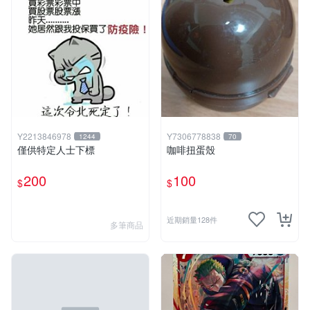
Y2213846978
Y7306778838
1244
70
僅供特定人士下標
咖啡扭蛋殼
200
100
$
$
近期銷量128件
多筆商品