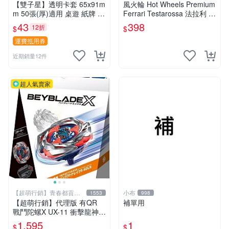
【雙子星】透明卡套 65x91m
風火輪 Hot Wheels Premium
m 50張(厚)適用 桌遊 紙牌 vir
Ferrari Testarossa 法拉利 M
gin queen 處女皇后 Boardga
odern Classics 2號
43
398
12折
$
$
me
運費抵用券
近期銷量12件
超人氣賣家
【超萌行銷】青春都貢獻
小布
1553
998
給玩具了
【超萌行銷】代理版 有QR
補單用
戰鬥陀螺X UX-11 衝擊龍神 9
-60LR 豪華組 附發射器
1,595
1
$
$