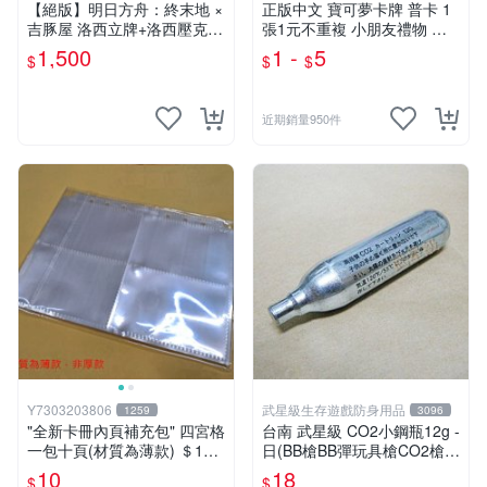
【絕版】明日方舟：終末地 ×
正版中文 寶可夢卡牌 普卡 1
吉豚屋 洛西立牌+洛西壓克力
張1元不重複 小朋友禮物 補
吊飾+洛西透卡
習班獎勵 中文版 PTCG寶可
1,500
1 -
5
$
$
$
夢卡 官方現貨
近期銷量950件
Y7303203806
武星級生存遊戲防身用品
1259
3096
"全新卡冊內頁補充包" 四宮格
台南 武星級 CO2小鋼瓶12g -
一包十頁(材質為薄款) ＄10
日(BB槍BB彈玩具槍CO2槍長
元 (下單最少十包)
槍短槍模型槍壓縮氣瓶氮氣瓶
10
18
$
$