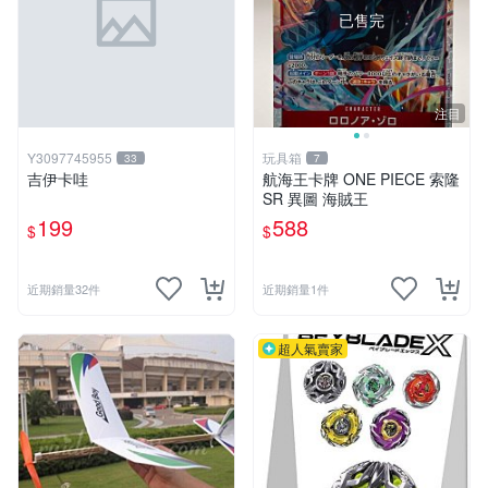
已售完
注目
Y3097745955
玩具箱
33
7
吉伊卡哇
航海王卡牌 ONE PIECE 索隆
SR 異圖 海賊王
199
588
$
$
近期銷量32件
近期銷量1件
超人氣賣家