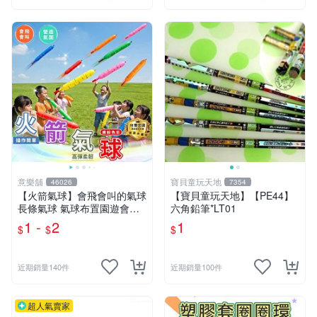
意樂舖
寶貝童玩天地
46026
7354
【火箭氣球】會飛會叫的氣球
【寶貝童玩天地】【PE44】
長條氣球 氣球布置園遊會氣
六角鉛筆*LT01
球 生日派對氣球 彩色氣球☆
1 -
2
1
$
$
$
意樂鋪☆
近期銷量140件
近期銷量100件
超人氣賣家