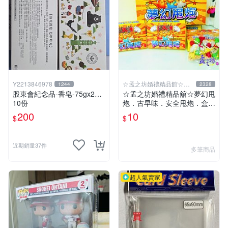
Y2213846978
☆孟之坊婚禮精品館☆超
1244
2328
商取貨付款
股東會紀念品-香皂-75gx2…
☆孟之坊婚禮精品舘☆夢幻甩
10份
炮．古早味．安全甩炮．盒裝
甩炮 ．懷舊童玩 ．整人玩具
200
10
$
$
近期銷量37件
多筆商品
超人氣賣家