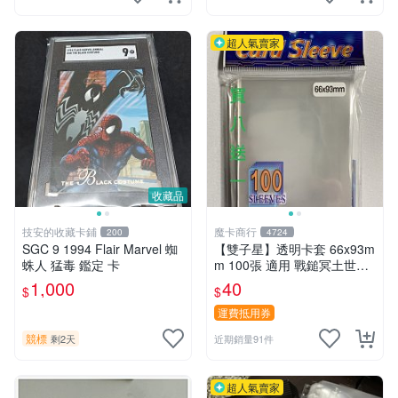
超人氣賣家
收藏品
技安的收藏卡鋪
魔卡商行
200
4724
SGC 9 1994 Flair Marvel 蜘
【雙子星】透明卡套 66x93m
蛛人 猛毒 鑑定 卡
m 100張 適用 戰鎚冥土世界
希德塔 卡片 第1層
1,000
40
$
$
運費抵用券
競標
剩2天
近期銷量91件
超人氣賣家