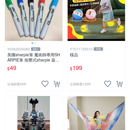
Y0562639382
Y7071726510
861
456
美國sharpie筆 魔術師專用SH
樣品
ARPIE筆 按壓式sharpie 簽名
用奇異筆 有梗的筆 整人筆
49
199
$
$
近期銷量54件
近期銷量125件