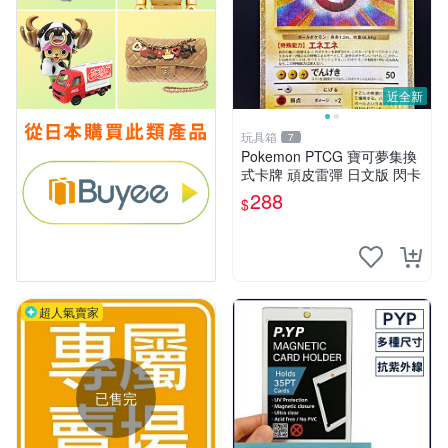
近全新
玩具箱
7
Pokemon PTCG 寶可夢集換
式卡牌 頑皮雷彈 日文版 閃卡
288
$
超人氣賣家
已售完