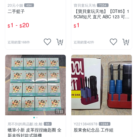
20元小舖
寶貝童玩天地
494
7354
二手籃子
【寶貝童玩天地】【DT85】1
5CM短尺 直尺 ABC 123 可愛
花樣~1支 特價1元
1 -
20
1
$
$
$
近期銷量168件
近期銷量42件
注目
用不到的商品斷.捨.離
Y2213846978
55
1244
蠟筆小新 皮革捏捏鑰匙圈 全
股東會紀念品 工作組
新未拆封款式隨機