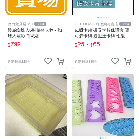
魔力文具屋 MH
DEL DOW卡牌收納專賣店
6688
3026
漫威蜘蛛人6吋傳奇人物 - 蜘
磁吸卡磚 磁吸卡片保護套 寶
蛛人電影 制裁者
可夢卡磚 遊戲王卡磚 七龍珠
球員卡 球衣卡 35PT 55PT 1
799
25 -
65
$
$
$
00PT 130PT 180PT
近期銷量220件
近期銷量199件