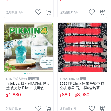
近期銷量14件
近期銷量226件
juicy日雜包附錄
Y9629158778
21325
27
☆Juicy☆日本雜誌附錄 任天
2026TRE拍立得 瀨戶環奈 櫻
堂 皮克敏 Pikmin 皮可敏 儲
空桃 惠里 石川澪涼森玲夢 神
冰盒 冰塊盒 製冰盒 冰塊模具
木麗 七森莉莉 西宮夢 渡部穗
1,880
880 -
3,980
$
$
$
製冰模具 杯子 水杯
乃 本莊鈴 小那海綾 純白彩永
八木奈奈 三田真鈴 淺野心 森
日向子
近期銷量31件
近期銷量11件