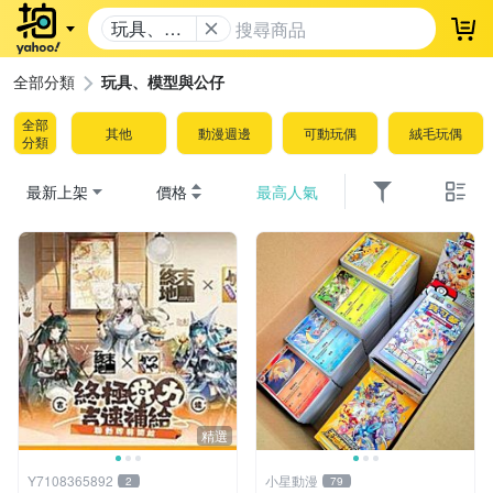
玩具、模
登
型與公仔
全部分類
玩具、模型與公仔
全部
其他
動漫週邊
可動玩偶
絨毛玩偶
分類
最新上架
價格
最高人氣
精選
Y7108365892
小星動漫
2
79