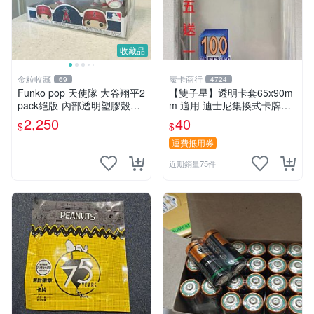
收藏品
金粒收藏
魔卡商行
69
4724
Funko pop 天使隊 大谷翔平2
【雙子星】透明卡套65x90m
pack絕版-內部透明塑膠殼損
m 適用 迪士尼集換式卡牌遊
傷、盒損、公仔本體全新
戲 Disney Lorcana Reign of
2,250
40
$
$
Jafar
運費抵用券
近期銷量75件