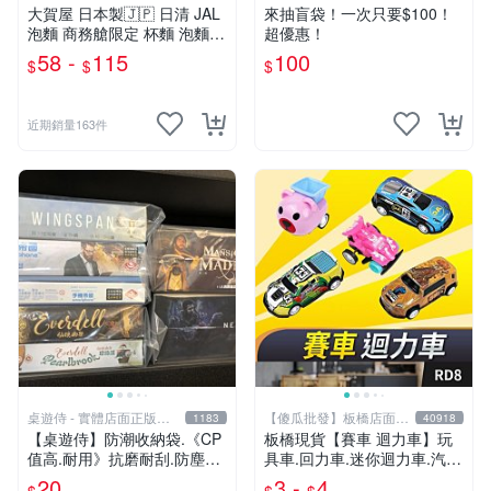
大賀屋 日本製🇯🇵 日清 JAL
來抽盲袋！一次只要$100！
泡麵 商務艙限定 杯麵 泡麵
超優惠！
海鮮什錦 和風醬油拉麵 日航
58 -
115
100
$
$
$
正版 J00051341
近期銷量163件
桌遊侍 - 實體店面正版專
【傻瓜批發】板橋店面-
1183
40918
賣
平板電腦
【桌遊侍】防潮收納袋.《CP
板橋現貨【賽車 迴力車】玩
值高.耐用》抗磨耐刮.防塵實
具車.回力車.迷你迴力車.汽車
用.保護桌遊.桌遊周邊.牌套
玩具.可愛玩具.兒童禮物.回力
20
3 -
4