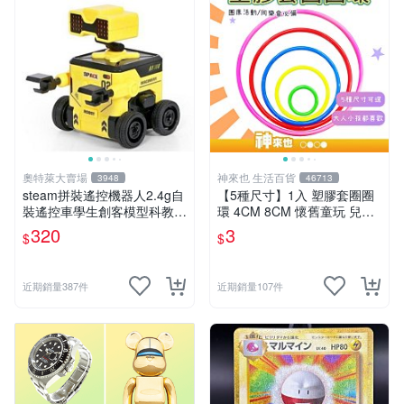
奧特萊大賣場
神來也 生活百貨
3948
46713
steam拼裝遙控機器人2.4g自
【5種尺寸】1入 塑膠套圈圈
裝遙控車學生創客模型科教玩
環 4CM 8CM 懷舊童玩 兒童
具 推薦推薦締造W
玩具 夜市套圈圈 塑膠套環 遊
320
3
$
$
戲道具 套環
近期銷量387件
近期銷量107件