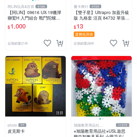
阿LIN玩具&百貨
魔卡商行
4166
4724
【阿LIN】09616 UX-19獵彈
【雙子星】Ultrapro 加蓋升級
獅鷲H 入門組合 戰鬥陀螺ＸB
版 九格套 活頁 84732 單張寄
EYBLADE X
出 內頁 9格
1,000
13
$
$
運費抵用券
近期銷量21件
近期銷量28件
注目
photo
旭陽教育用品社
77
11375
20239298
皮克斯卡
※旭陽教育用品社※USL遊思
樂益智教具系列-小圓花片/小