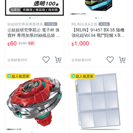
娃娃研究學苑專業煙具
阿LIN玩具&百貨
15194
4166
㊣娃娃研究學苑㊣ 電子秤 珠
【阿LIN】91457 BX-35 隨機
寶秤 專用加厚20絲樣品袋 夾
強化組Vol.04 戰鬥陀螺ＸBEY
鏈袋 5X7 (G051)
BLADE X
60
1,000
$100
6折
$
$
近期銷量25件
近期銷量20件
超人氣賣家
超人氣賣家