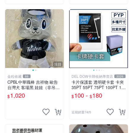
注目
金粒收藏
DEL DOW卡牌收納專賣店
69
3026
CPBL中華職棒 吉祥物 歐告
卡片保護套 透明硬卡套 卡夾
台灣犬 客場黑 娃娃（非吊
35PT 55PT 75PT 100PT 13
飾）
0PT 180PT 寶可夢 寶可夢 遊
1,020
100 -
180
$
$
$
戲王 球員卡 球衣卡
近期銷量74件