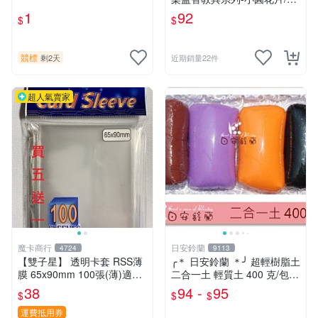
雪花片拼插積木(2.5cm,300
1
92
$
$
片裝)台灣製ST安全玩具
競標
剩2天
近期銷量22件
超人氣賣家
魔卡商行
日安鈴蘭
4724
9113
【雙子星】 透明卡套 RSS薄
╭＊ 日安鈴蘭 ＊╯ 超輕樹脂土
膜 65x90mm 100張(薄)適用
二合一土 輕質土 400 克/包
桌遊 波波夫 POPOV 紙牌 Bo
兒童輕黏土 (新增 350克特調
38
94 -
95
$
$
$
ardgame
色 可選)
運費抵用券