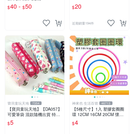
40 -
50
20
$
$
$
近期銷量194件
寶貝童玩天地
神來也 生活百貨
7354
46713
【寶貝童玩天地】【DA057】
【5種尺寸】1入 塑膠套圈圈
可愛筆袋 混款隨機出貨 特價*
環 12CM 16CM 20CM 懷舊
LT01
童玩 兒童玩具 夜市套圈圈 塑
5
4
$
$
膠套環 遊戲道具 套環