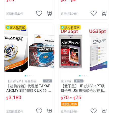
$
$
$
外的新選擇.大量優惠.桌遊收
車玩具【傻瓜批發】RD8
納
近期銷量20件
近期銷量79件
超人氣賣家
超人氣賣家
【超萌行銷】青春都貢獻
魔卡商行
1553
4724
給玩具了
【超萌行銷】代理版 TAKAR
【雙子星】UP 抗UV35PT吸
ATOMY 戰鬥陀螺X UX-20 榮
鐵卡夾 UG 磁扣式卡片夾 81
耀女武神 LF & BX-00 暴風天
575-UV 適用 球員卡 卡磚 摩
3,180
70 -
75
$
$
$
馬3-70RA 附發射器 兩款合售
天巔峰 蒼空烈流
運費抵用券
近期銷量25件
近期銷量64件