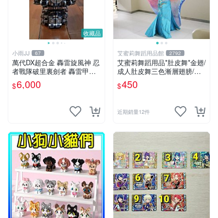
收藏品
小雨JJ
艾蜜莉舞蹈用品館
67
2792
萬代DX超合金 轟雷旋風神 忍
艾蜜莉舞蹈用品*肚皮舞*金翅/
者戰隊破里裏劍者 轟雷甲蟲
成人肚皮舞三色漸層翅膀/肚
轟雷鍬形蟲 絕版稀有老物收
皮舞道具$450元
6,000
450
$
$
藏品
近期銷量12件