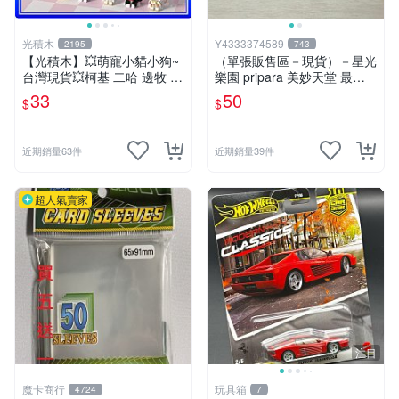
光積木
Y4333374589
2195
743
【光積木】💥萌寵小貓小狗~
（單張販售區－現貨）－星光
台灣現貨💥柯基 二哈 邊牧 臘
樂園 pripara 美妙天堂 最終
腸 暹羅 拿破侖 美短 奶牛 鑽
章 （22章. 23章）Pr&Cr角色
33
50
$
$
石微型積木 生日禮物
卡☆☆單筆訂單需滿200不含
運費才會出貨喔!請詳閱“關於
我”
近期銷量63件
近期銷量39件
超人氣賣家
注目
魔卡商行
玩具箱
4724
7