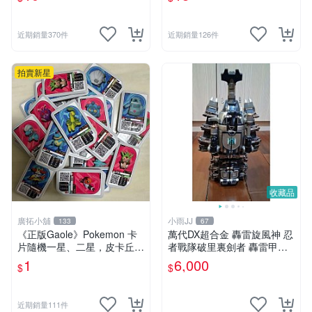
近期銷量370件
近期銷量126件
拍賣新星
收藏品
廣拓小舖
小雨JJ
133
67
《正版Gaole》Pokemon 卡
萬代DX超合金 轟雷旋風神 忍
片隨機一星、二星，皮卡丘、
者戰隊破里裏劍者 轟雷甲蟲
小火龍、秒花種子、傑尼龜
轟雷鍬形蟲 絕版稀有老物收
1
6,000
$
$
藏品
近期銷量111件