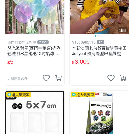
注目
西門町發光派對屋
Y1676985195
7535
23
發光派對屋(西門中華店)@彩
全新法國老佛爺百貨購買帶回
色透明水晶泡泡12吋氣球 透
Jellycat 航海造型巴塞羅熊
明彩色氣球
5
3,000
$
$
近期銷量20件
超人氣賣家
超人氣賣家