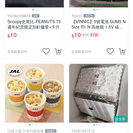
Y8290309828
包給你
29
5279
Snoopy史努比-PEANUTS 75
【VINNIC】5號電池 SUM5 N
週年紀念限定別針徽章+卡片
Size R1 N 高效能 1.5V 碳鋅
電池 鋅錳
10
10
$15
67折
$
$
近期銷量25件
近期銷量24件
近全新
日韓小屋 日本代購批發
Y2687067515
6064