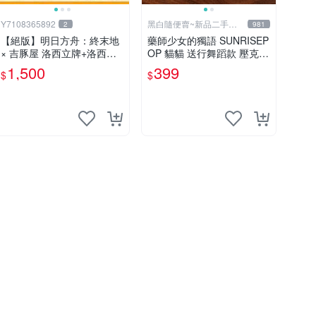
Y7108365892
黑白隨便賣~新品二手品
2
981
出清
【絕版】明日方舟：終末地
藥師少女的獨語 SUNRISEP
× 吉豚屋 洛西立牌+洛西壓
OP 貓貓 送行舞蹈款 壓克力
克力吊飾+洛西透卡
立牌+鑰匙圈 換裝系列 TOH
1,500
399
$
$
O授權 全新正品公司貨 絕版
限時出清