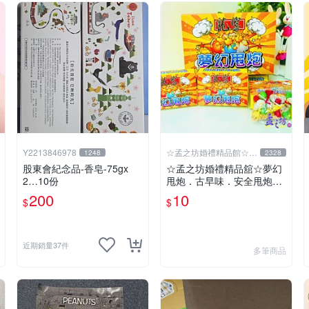
Y2213846978
☆孟之坊婚禮精品館☆超
1248
2328
商取貨付款
股東會紀念品-香皂-75gx
☆孟之坊婚禮精品舘☆夢幻
2…10份
甩炮．古早味．安全甩炮．
盒裝甩炮 ．懷舊童玩 ．整
200
10
$
$
人玩具
近期銷量37件
多筆商品