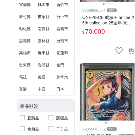
宜蘭縣
桃園市
新竹市
Y0586680571
256
新竹縣
苗栗縣
台中市
ONEPIECE 航海王 anime 2
5th collection 25週年 異圖
金字 領導卡 OP08-001、00
彰化縣
南投縣
嘉義市
70,000
$
2、021、057、058、098
嘉義縣
雲林縣
台南市
高雄市
屏東縣
花蓮縣
台東縣
澎湖縣
金門
馬祖
美國
加拿大
香港
中國
日本
商品狀況
直購品
競標品
全新品
二手品
Y9055685532
128