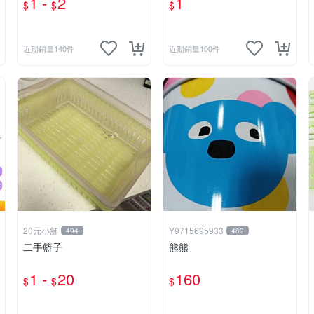
1 -
2
1
$
$
$
氣球☆意樂鋪☆
近期銷量140件
近期銷量100件
20元小舖
Y9715695933
494
489
二手籃子
熊熊
1 -
20
160
$
$
$