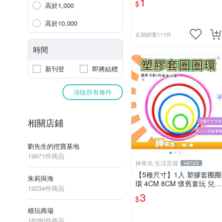
1
$
高於1,000
尼龜
高於10,000
近期銷量111件
時間
新刊登
即將結標
清除所有條件
相關店鋪
劉先生的挖寶基地
19971件商品
神來也 生活百貨
46723
【5種尺寸】1入 塑膠套圈圈
朱莉與海
環 4CM 8CM 懷舊童玩 兒童
19234件商品
玩具 夜市套圈圈 塑膠套環
3
$
遊戲道具 套環
模玩商場
18280件商品