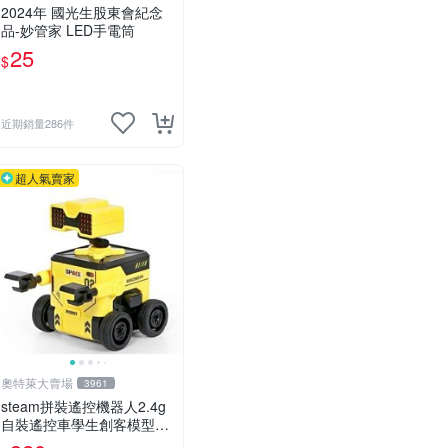
2024年 國光生股東會紀念
品-妙管家 LED手電筒
25
$
近期銷量286件
超人氣賣家
奧特萊大賣場
3961
steam拼裝遙控機器人2.4g
自裝遙控車學生創客模型科
教玩具 推薦推薦締造W