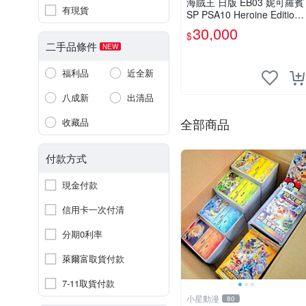
海賊王 日版 EB03 妮可羅賓
有現貨
SP PSA10 Heroine Edition
Nico Robin ワンピース
30,000
$
二手品條件
NEW
福利品
近全新
八成新
出清品
全部商品
收藏品
付款方式
現金付款
信用卡一次付清
分期0利率
萊爾富取貨付款
7-11取貨付款
小星動漫
80