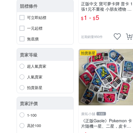
正版中文 寶可夢卡牌 普卡 1
競標條件
張1元不重複 小朋友禮物 補
習班獎勵 中文版 PTCG寶可
1 -
5
可立即結標
$
$
夢卡 官方現貨
一元起標
近期銷量950件
無底價
拍賣新星
賣家等級
超人氣賣家
人氣賣家
拍賣新星
賣家評價
廣拓小舖
133
1-100
《正版Gaole》Pokemon 卡
高於100
片隨機一星、二星，皮卡
丘、小火龍、秒花種子、傑