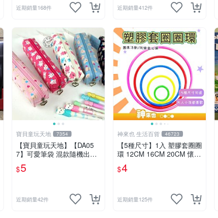
近期銷量168件
近期銷量412件
寶貝童玩天地
神來也 生活百貨
7354
46723
【寶貝童玩天地】【DA05
【5種尺寸】1入 塑膠套圈圈
7】可愛筆袋 混款隨機出貨
環 12CM 16CM 20CM 懷舊
特價*LT01
童玩 兒童玩具 夜市套圈圈
5
4
$
$
塑膠套環 遊戲道具 套環
近期銷量42件
近期銷量125件