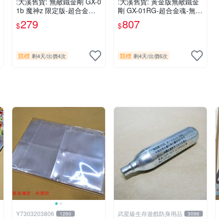
:大溪舊貨: 無敵鐵金剛 GX-0
:大溪舊貨: 黃金版無敵鐵金
1b 魔神z 限定版-超合金魂-
剛 GX-01RG-超合金魂-無缺
無缺件-品相如圖.現況出售,
件-品相如圖.現況出售,
279
807
$
$
競標
競標
剩4天
/
出價4次
剩4天
/
出價6次
Y7303203806
武星級生存遊戲防身用品
1260
3096