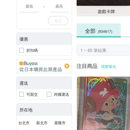
-
遊戲卡牌
確定
全部
(934617)
優惠
1 ~ 60 筆結果
折扣碼
注目商品
我要曝光
運送
可面交
跨國運送
所在地
台北市
新北市
基隆市