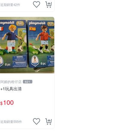
近期銷量42件
阿媚的柑仔店
621
+1玩具出清
100
$
近期銷量555件