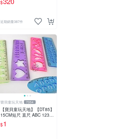
320
$
近期銷量387件
寶貝童玩天地
7354
【寶貝童玩天地】【DT85】
15CM短尺 直尺 ABC 123
可愛花樣~1支 特價1元
1
$