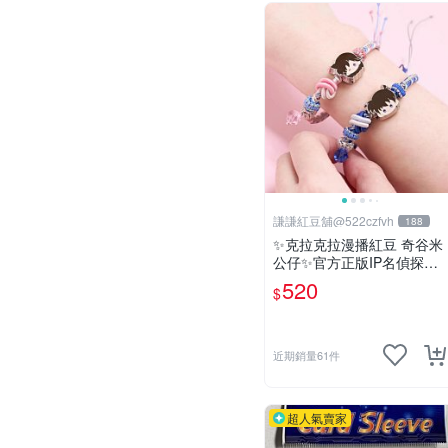
謙謙紅豆舖@522czfvh
188
✨克拉克拉漫播紅豆 奇谷米
公仔✨官方正版IP名偵探柯
南手繩共六款
520
$
近期銷量61件
超人氣賣家