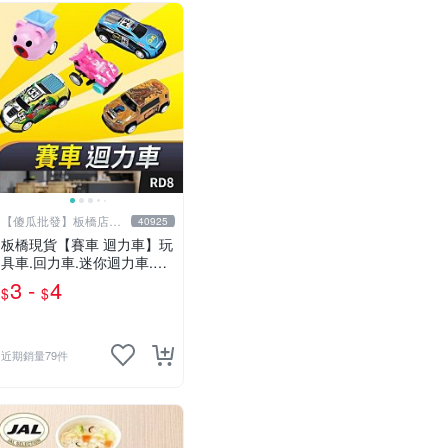
【傻瓜批發】板橋店面-
40925
平板電腦
板橋現貨【賽車 迴力車】玩
具車.回力車.迷你迴力車.汽
車玩具.可愛玩具.兒童禮物.
3 -
4
$
$
回力車玩具【傻瓜批發】RD
8
近期銷量79件