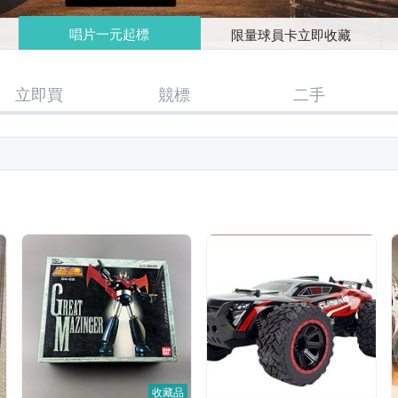
唱片一元起標
限量球員卡立即收藏
立即買
競標
二手
收藏品