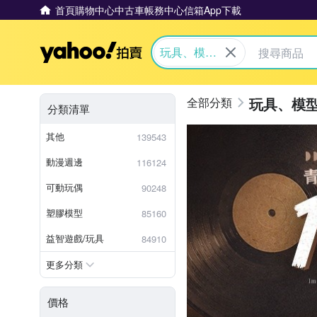
首頁
購物中心
中古車
帳務中心
信箱
App下載
Yahoo拍賣
玩具、模型
與公仔
玩具、模
分類清單
其他
139543
動漫週邊
116124
可動玩偶
90248
塑膠模型
85160
益智遊戲/玩具
84910
更多分類
價格