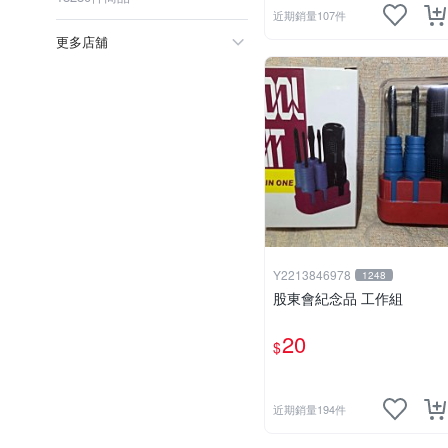
近期銷量107件
更多店舖
Y2213846978
1248
股東會紀念品 工作組
20
$
近期銷量194件