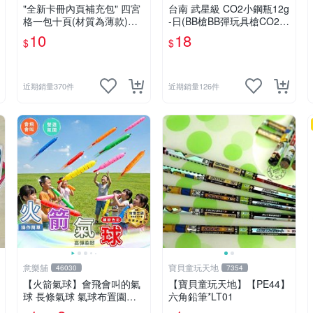
"全新卡冊內頁補充包" 四宮
台南 武星級 CO2小鋼瓶12g
格一包十頁(材質為薄款)
-日(BB槍BB彈玩具槍CO2槍
＄10元 (下單最少十包)
長槍短槍模型槍壓縮氣瓶氮
10
18
$
$
氣瓶
近期銷量370件
近期銷量126件
意樂舖
寶貝童玩天地
46030
7354
【火箭氣球】會飛會叫的氣
【寶貝童玩天地】【PE44】
球 長條氣球 氣球布置園遊
六角鉛筆*LT01
會氣球 生日派對氣球 彩色