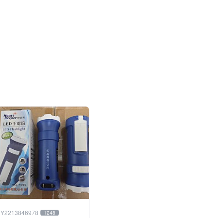
Y2213846978
1248