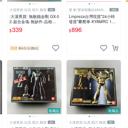
大溪舊貨-玩具.唱片.雜貨
翼 豹 雙節棍魔杖&時尚廣
30
362
場
:大溪舊貨: 無敵鐵金剛 GX-0
Lmpreza台灣現貨*24小時
2-超合金魂-無缺件-品相如
發貨*攀爬車-KYAMRC 1：1
圖.現況出售,
4新款RC遙控車專業大腳攀
339
896
$
$
爬越野賽車玩具汽車模型car
競標
剩4天
/
出價6次
收藏品
收藏品
大溪舊貨-玩具.唱片.雜貨
大溪舊貨-玩具.唱片.雜貨
30
30