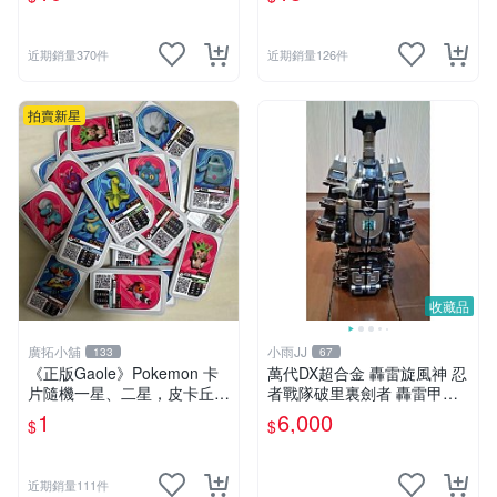
近期銷量370件
近期銷量126件
拍賣新星
收藏品
廣拓小舖
小雨JJ
133
67
《正版Gaole》Pokemon 卡
萬代DX超合金 轟雷旋風神 忍
片隨機一星、二星，皮卡丘、
者戰隊破里裏劍者 轟雷甲蟲
小火龍、秒花種子、傑尼龜
轟雷鍬形蟲 絕版稀有老物收
1
6,000
$
$
藏品
近期銷量111件