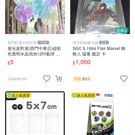
收藏品
西門町發光派對屋
技安的收藏卡鋪
7535
200
發光派對屋(西門中華店)@彩
SGC 9 1994 Flair Marvel 蜘
色透明水晶泡泡12吋氣球 透
蛛人 猛毒 鑑定 卡
明彩色氣球
5
1,000
$
$
競標
近期銷量20件
剩2天
超人氣賣家
超人氣賣家