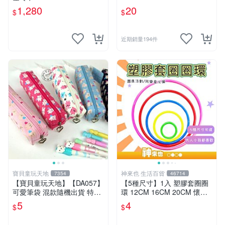
1,280
20
$
$
近期銷量194件
寶貝童玩天地
神來也 生活百貨
7354
46714
【寶貝童玩天地】【DA057】
【5種尺寸】1入 塑膠套圈圈
可愛筆袋 混款隨機出貨 特價*
環 12CM 16CM 20CM 懷舊
LT01
童玩 兒童玩具 夜市套圈圈 塑
5
4
$
$
膠套環 遊戲道具 套環