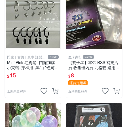
門簾︱窗簾︱桌巾 訂製販
魔卡商行
5252
4726
售
Mini Pink 宅貨舖--門簾加購
【雙子星】單張 RSS 補充活
小夾環..穿桿用..黑/白2色可選
頁 收集冊內頁 九格套 適用 P
【K000】不單獨販售
TCG ws 鋼彈 迪士尼 柯南 哥
15
8
$
$
吉拉
運費抵用券
近期銷量20件
近期銷量92件