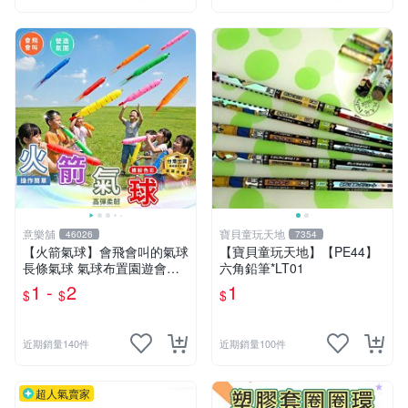
意樂舖
寶貝童玩天地
46026
7354
【火箭氣球】會飛會叫的氣球
【寶貝童玩天地】【PE44】
長條氣球 氣球布置園遊會氣
六角鉛筆*LT01
球 生日派對氣球 彩色氣球☆
1 -
2
1
$
$
$
意樂鋪☆
近期銷量140件
近期銷量100件
超人氣賣家