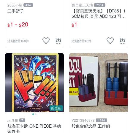
20元小舖
寶貝童玩天地
494
7354
二手籃子
【寶貝童玩天地】【DT85】1
5CM短尺 直尺 ABC 123 可愛
花樣~1支 特價1元
1 -
20
1
$
$
$
近期銷量168件
近期銷量42件
近全新
玩具箱
Y2213846978
7
1244
航海王卡牌 ONE PIECE 基德
股東會紀念品 工作組
金咚卡