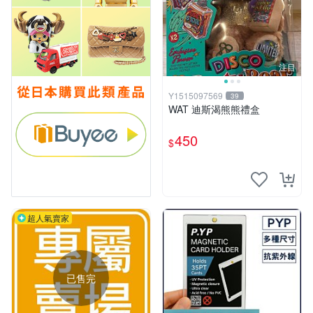
注目
Y1515097569
39
WAT 迪斯渴熊熊禮盒
450
$
超人氣賣家
已售完