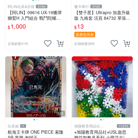
阿LIN玩具&百貨
魔卡商行
4166
4726
【阿LIN】09616 UX-19獵彈
【雙子星】Ultrapro 加蓋升級
獅鷲H 入門組合 戰鬥陀螺ＸB
版 九格套 活頁 84732 單張寄
EYBLADE X
出 內頁 9格
1,000
13
$
$
運費抵用券
近期銷量21件
近期銷量28件
已售完
注目
玩具箱
旭陽教育用品社
7
11375
20239298
航海王卡牌 ONE PIECE 索隆
※旭陽教育用品社※USL遊思
SR 異圖 海賊王
樂益智教具系列-小圓花片/小