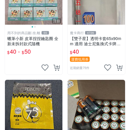
注目
用不到的商品斷.捨.離
魔卡商行
55
4726
蠟筆小新 皮革捏捏鑰匙圈 全
【雙子星】透明卡套65x90m
新未拆封款式隨機
m 適用 迪士尼集換式卡牌遊
戲 Disney Lorcana Reign of
40 -
50
40
$
$
$
Jafar
運費抵用券
近期銷量75件