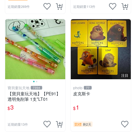
近期銷量269件
近期銷量113件
注目
寶貝童玩天地
photo
7354
77
【寶貝童玩天地】【PE91】
皮克斯卡
透明免削筆 1支*LT01
3
1
$
$
競標
近期銷量13件
剩2天