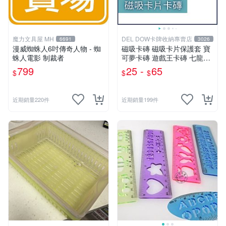
魔力文具屋 MH
DEL DOW卡牌收納專賣店
6691
3026
漫威蜘蛛人6吋傳奇人物 - 蜘
磁吸卡磚 磁吸卡片保護套 寶
蛛人電影 制裁者
可夢卡磚 遊戲王卡磚 七龍珠
球員卡 球衣卡 35PT 55PT 1
799
25 -
65
$
$
$
00PT 130PT 180PT
近期銷量220件
近期銷量199件