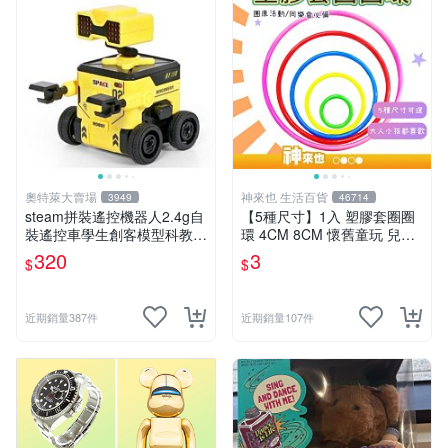
奧特萊大賣場
神來也 生活百貨
3949
46714
steam拼裝遙控機器人2.4g自
【5種尺寸】1入 塑膠套圈圈
裝遙控車學生創客模型科教玩
環 4CM 8CM 懷舊童玩 兒童
具 推薦推薦締造W
玩具 夜市套圈圈 塑膠套環 遊
320
3
$
$
戲道具 套環
近期銷量387件
近期銷量107件