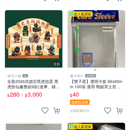
超人氣賣家
注目
偷宅小舖
魔卡商行
2
4726
￼全新2026武德宮黑虎扭蛋 黑
【雙子星】透明卡套 66x93m
虎扮仙趣整組9款(達摩、鍾
m 100張 適用 戰鎚冥土世界
馗、神農大帝、地藏王、三太
希德塔 卡片 第1層
280 -
3,000
40
$
$
$
子、關公、觀音、太陽星君、
濟公)
運費抵用券
近期銷量91件
超人氣賣家