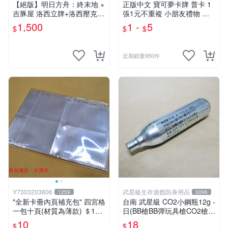
【絕版】明日方舟：終末地 ×
正版中文 寶可夢卡牌 普卡 1
吉豚屋 洛西立牌+洛西壓克力
張1元不重複 小朋友禮物 補
吊飾+洛西透卡
習班獎勵 中文版 PTCG寶可
1,500
1 -
5
$
$
$
夢卡 官方現貨
近期銷量950件
Y7303203806
武星級生存遊戲防身用品
1259
3096
"全新卡冊內頁補充包" 四宮格
台南 武星級 CO2小鋼瓶12g -
一包十頁(材質為薄款) ＄10
日(BB槍BB彈玩具槍CO2槍長
元 (下單最少十包)
槍短槍模型槍壓縮氣瓶氮氣瓶
10
18
$
$