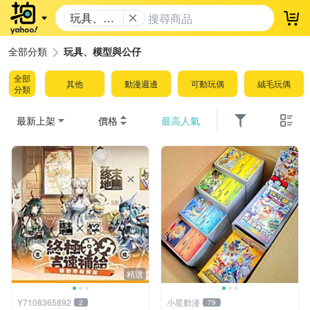
玩具、模
登
型與公仔
全部分類
玩具、模型與公仔
全部
其他
動漫週邊
可動玩偶
絨毛玩偶
分類
最新上架
價格
最高人氣
精選
Y7108365892
小星動漫
2
79