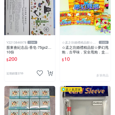
Y2213846978
☆孟之坊婚禮精品館☆超
1244
2328
商取貨付款
股東會紀念品-香皂-75gx2…
☆孟之坊婚禮精品舘☆夢幻甩
10份
炮．古早味．安全甩炮．盒裝
甩炮 ．懷舊童玩 ．整人玩具
200
10
$
$
近期銷量37件
多筆商品
超人氣賣家