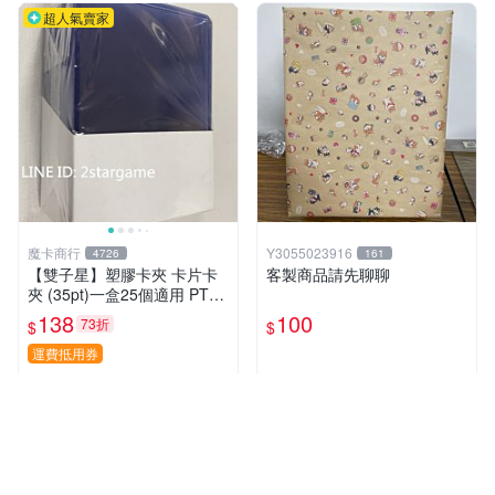
超人氣賣家
魔卡商行
Y3055023916
4726
161
【雙子星】塑膠卡夾 卡片卡
客製商品請先聊聊
夾 (35pt)一盒25個適用 PTC
G 寶可夢 遊戲王 界線超越典
138
100
73折
$
$
藏包 忍者飛旋
運費抵用券
近期銷量48件
近期銷量35件