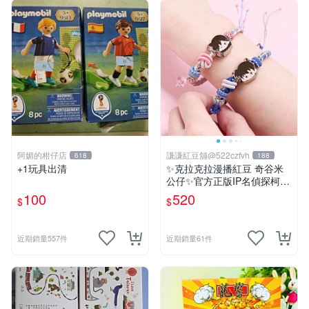
阿媚的柑仔店
謙謙紅豆舖@522czfvh
618
188
+1玩具出清
✨克拉克拉漫播紅豆 奇谷米
公仔✨官方正版IP名偵探柯南
手繩共六款
100
520
$
$
近期銷量557件
近期銷量61件