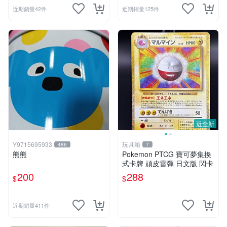
近期銷量42件
近期銷量125件
近全新
Y9715695933
玩具箱
486
7
熊熊
Pokemon PTCG 寶可夢集換
式卡牌 頑皮雷彈 日文版 閃卡
200
288
$
$
近期銷量411件