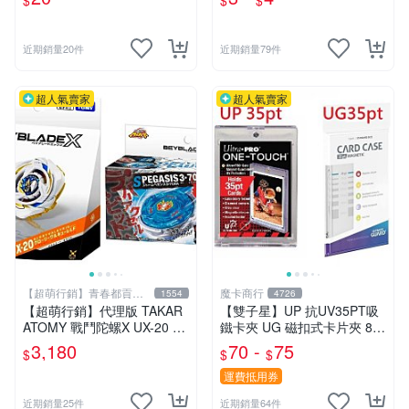
$
$
$
外的新選擇.大量優惠.桌遊收
車玩具【傻瓜批發】RD8
納
近期銷量20件
近期銷量79件
超人氣賣家
超人氣賣家
【超萌行銷】青春都貢獻
魔卡商行
1554
4726
給玩具了
【超萌行銷】代理版 TAKAR
【雙子星】UP 抗UV35PT吸
ATOMY 戰鬥陀螺X UX-20 榮
鐵卡夾 UG 磁扣式卡片夾 81
耀女武神 LF & BX-00 暴風天
575-UV 適用 球員卡 卡磚 摩
3,180
70 -
75
$
$
$
馬3-70RA 附發射器 兩款合售
天巔峰 蒼空烈流
運費抵用券
近期銷量25件
近期銷量64件