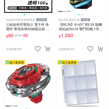
娃娃研究學苑專業煙具
阿LIN玩具&百貨
15194
4166
㊣娃娃研究學苑㊣ 電子秤 珠
【阿LIN】91457 BX-35 隨機
寶秤 專用加厚20絲樣品袋 夾
強化組Vol.04 戰鬥陀螺ＸBEY
鏈袋 5X7 (G051)
BLADE X
60
1,000
$100
6折
$
$
近期銷量25件
近期銷量20件
超人氣賣家
超人氣賣家