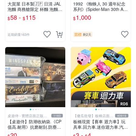
大賀屋 日本製🇯🇵 日清 JAL
1992 《蜘蛛人 30 週年紀念
泡麵 商務艙限定 杯麵 泡麵
系列》(Spider-Man 30th Ann
海鮮什錦 和風醬油拉麵 日航
iversary) 閃卡 早期 漫畫 電
58 -
115
1,000
$
$
$
正版 J00051341
影 蜘蛛人 含 卡磚 底座
競標
近期銷量163件
剩2天
桌遊侍 - 實體店面正版專
【傻瓜批發】板橋店面-
1183
40919
賣
平板電腦
【桌遊侍】防潮收納袋.《CP
板橋現貨【賽車 迴力車】玩
值高.耐用》抗磨耐刮.防塵實
具車.回力車.迷你迴力車.汽車
用.保護桌遊.桌遊周邊.牌套
玩具.可愛玩具.兒童禮物.回力
20
3 -
4