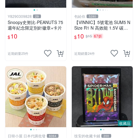
Y8290309828
包給你
29
5280
Snoopy史努比-PEANUTS 75
【VINNIC】5號電池 SUM5 N
週年紀念限定別針徽章+卡片
Size R1 N 高效能 1.5V 碳鋅
電池 鋅錳
10
10
$15
67折
$
$
近期銷量25件
近期銷量24件
收藏品
日韓小屋 日本代購批發
技安的收藏卡鋪
6064
200