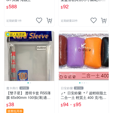
雪花片拼插積木(2.5cm,300
588
92
$
$
片裝)台灣製ST安全玩具
近期銷量1件
近期銷量22件
超人氣賣家
魔卡商行
日安鈴蘭
4726
9114
【雙子星】 透明卡套 RSS薄
╭＊ 日安鈴蘭 ＊╯ 超輕樹脂土
膜 65x90mm 100張(薄)適用
二合一土 輕質土 400 克/包
桌遊 波波夫 POPOV 紙牌 Bo
兒童輕黏土 (新增 350克特調
38
94 -
95
$
$
$
ardgame
色 可選)
運費抵用券