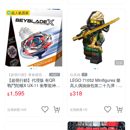
超人氣賣家
注目
【超萌行銷】青春都貢獻
玩具箱
1557
7
給玩具了
【超萌行銷】代理版 有QR
LEGO 71052 Minifigures 樂
戰鬥陀螺X UX-11 衝擊龍神 9
高人偶抽抽包第二十九彈 - 神
-60LR 豪華組 附發射器
秘浪人（Mysterious Ronin）
1,595
318
$
$
近期銷量14件
近期銷量1件