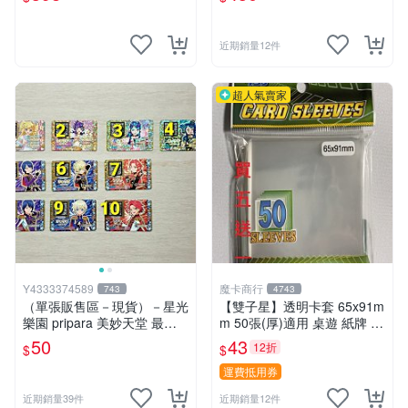
近期銷量12件
超人氣賣家
Y4333374589
魔卡商行
743
4743
（單張販售區－現貨）－星光
【雙子星】透明卡套 65x91m
樂園 pripara 美妙天堂 最終
m 50張(厚)適用 桌遊 紙牌 vir
章 （22章. 23章）Pr&Cr角色
gin queen 處女皇后 Boardga
50
43
12折
$
$
卡☆☆單筆訂單需滿200不含
me
運費才會出貨喔!請詳閱“關於
運費抵用券
我”
近期銷量39件
近期銷量12件