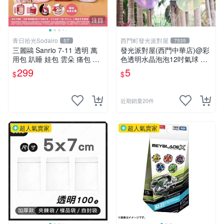
注目
青日拾光Sodairo
西門町發光派對屋
57
7535
三麗鷗 Sanrio 7-11 透明 萬
發光派對屋(西門中華店)@彩
用包 趴睡 娃包 雲朵 痛包 大
色透明水晶泡泡12吋氣球 透
款 美樂蒂 布丁狗 大耳狗 庫
明彩色氣球
299
5
$
$
洛米 帕恰狗
近期銷量20件
超人氣賣家
超人氣賣家