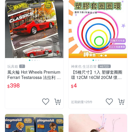
注目
玩具箱
神來也 生活百貨
7
46723
風火輪 Hot Wheels Premium
【5種尺寸】1入 塑膠套圈圈
Ferrari Testarossa 法拉利 M
環 12CM 16CM 20CM 懷舊
odern Classics 2號
童玩 兒童玩具 夜市套圈圈 塑
398
4
$
$
膠套環 遊戲道具 套環
近期銷量125件