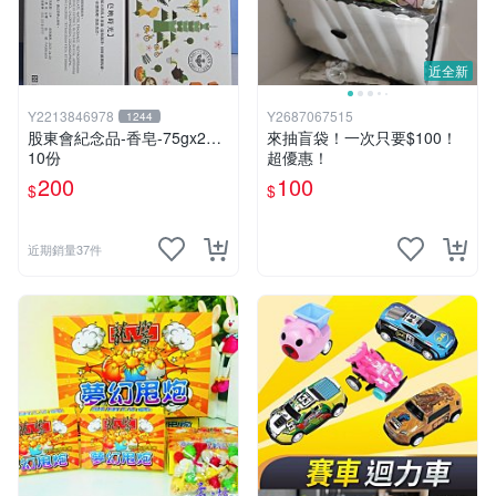
近全新
Y2213846978
Y2687067515
1244
股東會紀念品-香皂-75gx2…
來抽盲袋！一次只要$100！
10份
超優惠！
200
100
$
$
近期銷量37件