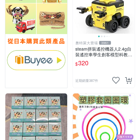
奧特萊大賣場
3961
steam拼裝遙控機器人2.4g自
裝遙控車學生創客模型科教玩
具 推薦推薦締造W
320
$
近期銷量387件