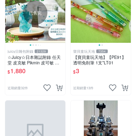
已售完
juicy日雜包附錄
寶貝童玩天地
21329
7354
☆Juicy☆日本雜誌附錄 任天
【寶貝童玩天地】【PE91】
堂 皮克敏 Pikmin 皮可敏 儲
透明免削筆 1支*LT01
冰盒 冰塊盒 製冰盒 冰塊模具
1,880
3
$
$
製冰模具 杯子 水杯
近期銷量32件
近期銷量13件