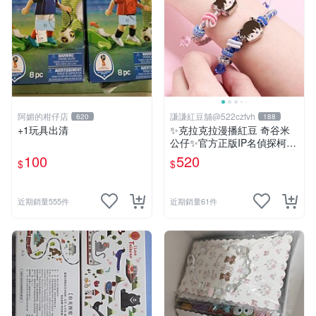
阿媚的柑仔店
謙謙紅豆舖@522czfvh
620
188
+1玩具出清
✨克拉克拉漫播紅豆 奇谷米
公仔✨官方正版IP名偵探柯南
手繩共六款
100
520
$
$
近期銷量555件
近期銷量61件