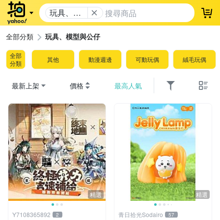
玩具、模
登
型與公仔
全部分類
玩具、模型與公仔
全部
其他
動漫週邊
可動玩偶
絨毛玩偶
分類
最新上架
價格
最高人氣
精選
精選
Y7108365892
青日拾光Sodairo
2
57