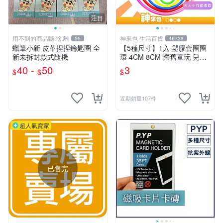
注目
用不到的商品斷.捨.離
神來也 生活百貨
55
46723
蠟筆小新 皮革捏捏鑰匙圈 全
【5種尺寸】1入 塑膠套圈圈
新未拆封款式隨機
環 4CM 8CM 懷舊童玩 兒童
玩具 夜市套圈圈 塑膠套環 遊
40 -
50
3
$
$
$
戲道具 套環
近期銷量107件
超人氣賣家
已售完