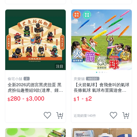
注目
偷宅小舖
意樂舖
2
46030
￼全新2026武德宮黑虎扭蛋 黑
【火箭氣球】會飛會叫的氣球
虎扮仙趣整組9款(達摩、鍾
長條氣球 氣球布置園遊會氣
馗、神農大帝、地藏王、三太
球 生日派對氣球 彩色氣球☆
280 -
3,000
1 -
2
$
$
$
$
子、關公、觀音、太陽星君、
意樂鋪☆
濟公)
近期銷量140件