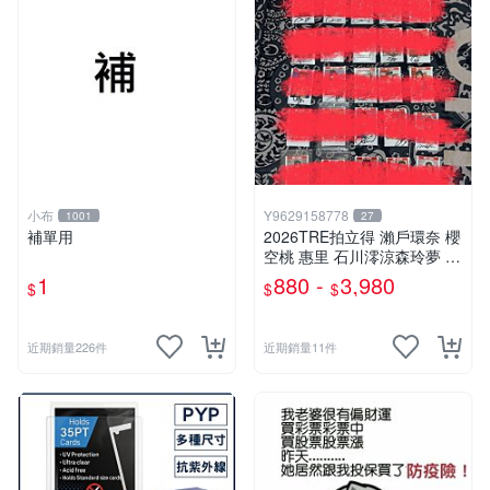
小布
Y9629158778
1001
27
補單用
2026TRE拍立得 瀨戶環奈 櫻
空桃 惠里 石川澪涼森玲夢 神
木麗 七森莉莉 西宮夢 渡部穗
1
880 -
3,980
$
$
$
乃 本莊鈴 小那海綾 純白彩永
八木奈奈 三田真鈴 淺野心 森
日向子
近期銷量226件
近期銷量11件