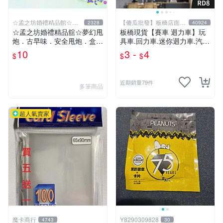
☆孟之坊婚禮精品館☆超
【傻瓜批發】板橋店面-
2328
40924
商取貨付款
平板電腦
☆孟之坊婚禮精品舘☆夢幻甩
板橋現貨【賽車 迴力車】玩
炮．古早味．安全甩炮．盒裝
具車.回力車.迷你迴力車.汽車
甩炮 ．懷舊童玩 ．整人玩具
玩具.可愛玩具.兒童禮物.回力
10
3 -
4
$
$
$
車玩具【傻瓜批發】RD8
近期銷量79件
多筆商品
超人氣賣家
魔卡商行
Y8290309828
4743
30