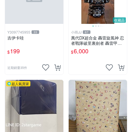
收藏品
Y3097745955
小雨JJ
33
67
吉伊卡哇
萬代DX超合金 轟雷旋風神 忍
者戰隊破里裏劍者 轟雷甲蟲
轟雷鍬形蟲 絕版稀有老物收
199
6,000
$
$
藏品
近期銷量35件
超人氣賣家