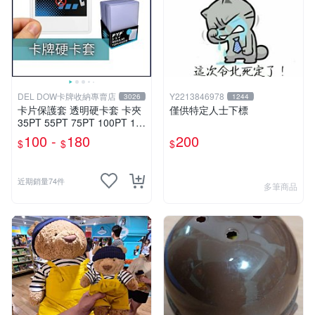
DEL DOW卡牌收納專賣店
Y2213846978
3026
1244
卡片保護套 透明硬卡套 卡夾
僅供特定人士下標
35PT 55PT 75PT 100PT 13
0PT 180PT 寶可夢 寶可夢 遊
100 -
180
200
$
$
$
戲王 球員卡 球衣卡
近期銷量74件
多筆商品