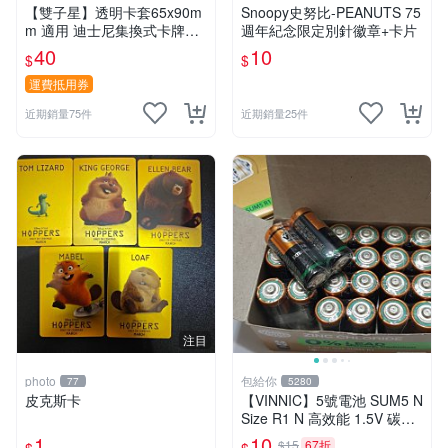
【雙子星】透明卡套65x90m
Snoopy史努比-PEANUTS 75
m 適用 迪士尼集換式卡牌遊
週年紀念限定別針徽章+卡片
戲 Disney Lorcana Reign of
40
10
$
$
Jafar
運費抵用券
近期銷量75件
近期銷量25件
注目
photo
包給你
77
5280
皮克斯卡
【VINNIC】5號電池 SUM5 N
Size R1 N 高效能 1.5V 碳鋅
電池 鋅錳
1
10
$15
67折