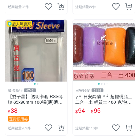
近期銷量28件
近期銷量22件
超人氣賣家
魔卡商行
日安鈴蘭
4743
9114
【雙子星】 透明卡套 RSS薄
╭＊ 日安鈴蘭 ＊╯ 超輕樹脂土
膜 65x90mm 100張(薄)適用
二合一土 輕質土 400 克/包
桌遊 波波夫 POPOV 紙牌 Bo
兒童輕黏土 (新增 350克特調
38
94 -
95
$
$
$
ardgame
色 可選)
運費抵用券
近期銷量269件
近期銷量113件