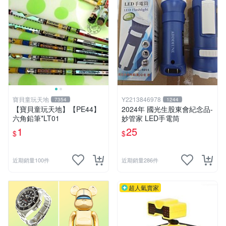
寶貝童玩天地
Y2213846978
7354
1244
【寶貝童玩天地】【PE44】
2024年 國光生股東會紀念品-
六角鉛筆*LT01
妙管家 LED手電筒
1
25
$
$
近期銷量100件
近期銷量286件
超人氣賣家