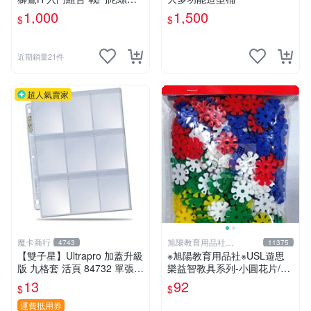
EYBLADE X
1,000
1,500
$
$
近期銷量21件
超人氣賣家
魔卡商行
旭陽教育用品社
4743
11375
20239298
【雙子星】Ultrapro 加蓋升級
※旭陽教育用品社※USL遊思
版 九格套 活頁 84732 單張寄
樂益智教具系列-小圓花片/小
出 內頁 9格
雪花片拼插積木(2.5cm,300
13
92
$
$
片裝)台灣製ST安全玩具
運費抵用券