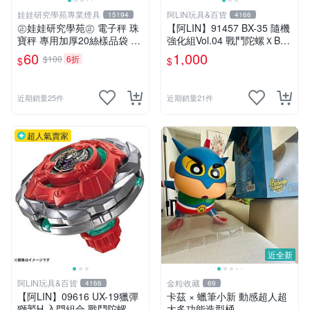
娃娃研究學苑專業煙具
阿LIN玩具&百貨
15194
4166
㊣娃娃研究學苑㊣ 電子秤 珠
【阿LIN】91457 BX-35 隨機
寶秤 專用加厚20絲樣品袋 夾
強化組Vol.04 戰鬥陀螺ＸBEY
鏈袋 5X7 (G051)
BLADE X
60
1,000
$100
6折
$
$
近期銷量25件
近期銷量21件
超人氣賣家
近全新
阿LIN玩具&百貨
金粒收藏
4166
69
【阿LIN】09616 UX-19獵彈
卡茲 × 蠟筆小新 動感超人超
獅鷲H 入門組合 戰鬥陀螺ＸB
大多功能造型桶