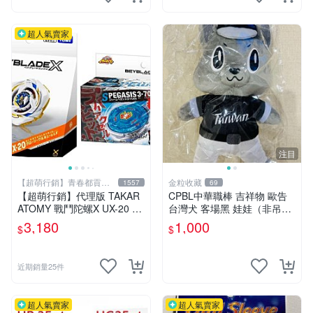
超人氣賣家
注目
【超萌行銷】青春都貢獻
金粒收藏
1557
69
給玩具了
【超萌行銷】代理版 TAKAR
CPBL中華職棒 吉祥物 歐告
ATOMY 戰鬥陀螺X UX-20 榮
台灣犬 客場黑 娃娃（非吊
耀女武神 LF & BX-00 暴風天
飾）
3,180
1,000
$
$
馬3-70RA 附發射器 兩款合售
近期銷量25件
超人氣賣家
超人氣賣家