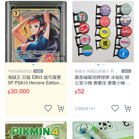
注目
Y9055685532
療癒佳 韓國品牌襪子 男女
128
121
襪
海賊王 日版 EB03 妮可羅賓
圓形磁吸招牌燈牌 冰箱貼 辦
SP PSA10 Heroine Edition N
公室小物 療癒佳 療癒小物 71
ico Robin ワンピース
1全家OK萊爾富全聯50嵐好
30,000
52
$
$
市多海尼根可口可樂羅森科羅
娜
近期銷量13件