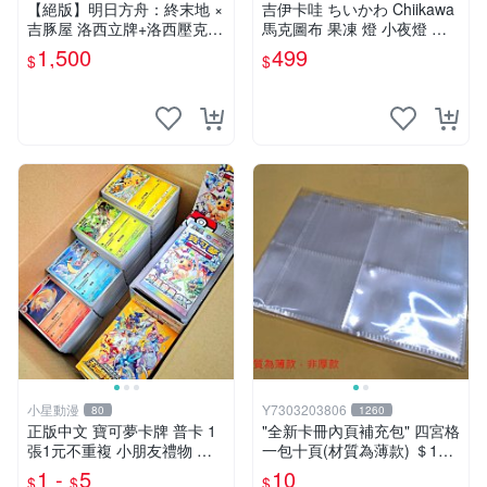
【絕版】明日方舟：終末地 ×
吉伊卡哇 ちいかわ Chiikawa
吉豚屋 洛西立牌+洛西壓克力
馬克圖布 果凍 燈 小夜燈 吉
吊飾+洛西透卡
伊 烏薩奇
1,500
499
$
$
小星動漫
Y7303203806
80
1260
正版中文 寶可夢卡牌 普卡 1
"全新卡冊內頁補充包" 四宮格
張1元不重複 小朋友禮物 補
一包十頁(材質為薄款) ＄10
習班獎勵 中文版 PTCG寶可
元 (下單最少十包)
1 -
5
10
$
$
$