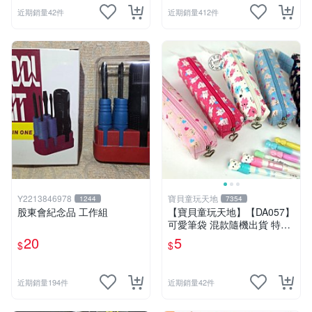
近期銷量42件
近期銷量412件
Y2213846978
寶貝童玩天地
1244
7354
股東會紀念品 工作組
【寶貝童玩天地】【DA057】
可愛筆袋 混款隨機出貨 特價*
LT01
20
5
$
$
近期銷量194件
近期銷量42件