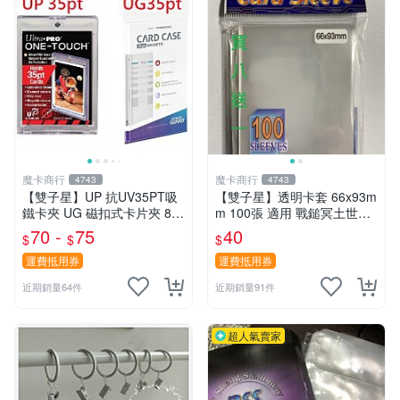
魔卡商行
魔卡商行
4743
4743
【雙子星】UP 抗UV35PT吸
【雙子星】透明卡套 66x93m
鐵卡夾 UG 磁扣式卡片夾 81
m 100張 適用 戰鎚冥土世界
575-UV 適用 球員卡 卡磚 摩
希德塔 卡片 第1層
70 -
75
40
$
$
$
天巔峰 蒼空烈流
運費抵用券
運費抵用券
近期銷量64件
近期銷量91件
超人氣賣家