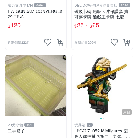
魔力文具屋 MH
DEL DOW卡牌收納專賣店
6694
3026
FW GUNDAM CONVERGE♯
磁吸卡磚 磁吸卡片保護套 寶
29 TR-6
可夢卡磚 遊戲王卡磚 七龍珠
球員卡 球衣卡 35PT 55PT 1
120
25 -
65
$
$
$
00PT 130PT 180PT
近期銷量222件
近期銷量209件
注目
20元小舖
玩具箱
494
7
二手籃子
LEGO 71052 Minifigures 樂
高人偶抽抽包第二十九彈 - 神