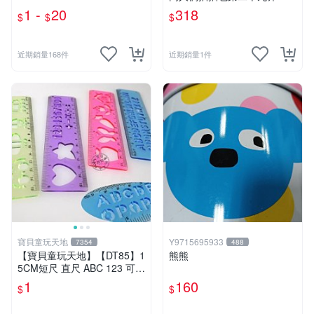
秘浪人（Mysterious Ronin）
1 -
20
318
$
$
$
近期銷量168件
近期銷量1件
寶貝童玩天地
Y9715695933
7354
488
【寶貝童玩天地】【DT85】1
熊熊
5CM短尺 直尺 ABC 123 可愛
花樣~1支 特價1元
1
160
$
$