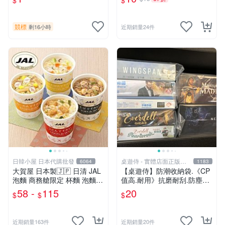
$
$
競標
剩16小時
近期銷量24件
日韓小屋 日本代購批發
桌遊侍 - 實體店面正版專
6064
1183
賣
大賀屋 日本製🇯🇵 日清 JAL
【桌遊侍】防潮收納袋.《CP
泡麵 商務艙限定 杯麵 泡麵
值高.耐用》抗磨耐刮.防塵實
海鮮什錦 和風醬油拉麵 日航
用.保護桌遊.桌遊周邊.牌套
58 -
115
20
$
$
$
正版 J00051341
外的新選擇.大量優惠.桌遊收
納
近期銷量163件
近期銷量20件