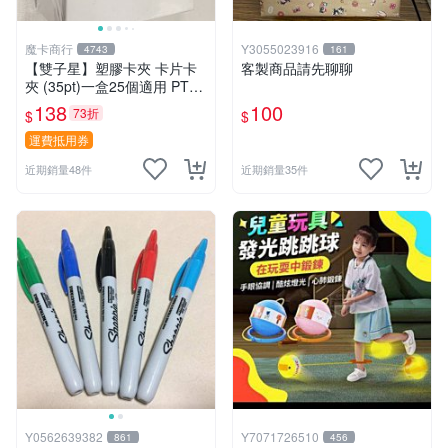
魔卡商行
Y3055023916
4743
161
【雙子星】塑膠卡夾 卡片卡
客製商品請先聊聊
夾 (35pt)一盒25個適用 PTC
G 寶可夢 遊戲王 界線超越典
138
100
73折
$
$
藏包 忍者飛旋
運費抵用券
近期銷量48件
近期銷量35件
Y0562639382
Y7071726510
861
456