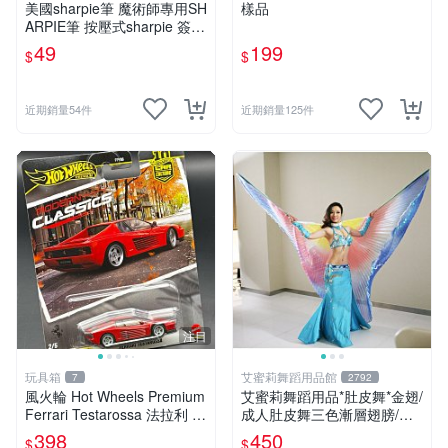
美國sharpie筆 魔術師專用SH
樣品
ARPIE筆 按壓式sharpie 簽名
用奇異筆 有梗的筆 整人筆
49
199
$
$
近期銷量54件
近期銷量125件
注目
玩具箱
艾蜜莉舞蹈用品館
7
2792
風火輪 Hot Wheels Premium
艾蜜莉舞蹈用品*肚皮舞*金翅/
Ferrari Testarossa 法拉利 M
成人肚皮舞三色漸層翅膀/肚
odern Classics 2號
皮舞道具$450元
398
450
$
$