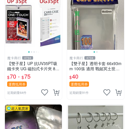
魔卡商行
魔卡商行
4734
4734
【雙子星】UP 抗UV35PT吸
【雙子星】透明卡套 66x93m
鐵卡夾 UG 磁扣式卡片夾 81
m 100張 適用 戰鎚冥土世界
575-UV 適用 球員卡 卡磚 摩
希德塔 卡片 第1層
70 -
75
40
$
$
$
天巔峰 蒼空烈流
運費抵用券
運費抵用券
近期銷量64件
近期銷量91件
超人氣賣家