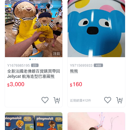
注目
Y1676985195
Y9715695933
23
488
全新法國老佛爺百貨購買帶回
熊熊
Jellycat 航海造型巴塞羅熊
3,000
160
$
$
近期銷量412件