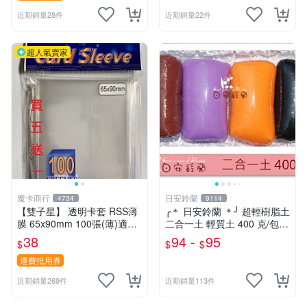
近期銷量28件
近期銷量22件
超人氣賣家
魔卡商行
日安鈴蘭
4734
9114
【雙子星】 透明卡套 RSS薄
╭＊ 日安鈴蘭 ＊╯ 超輕樹脂土
膜 65x90mm 100張(薄)適用
二合一土 輕質土 400 克/包
桌遊 波波夫 POPOV 紙牌 Bo
兒童輕黏土 (新增 350克特調
38
94 -
95
$
$
$
ardgame
色 可選)
運費抵用券
近期銷量269件
近期銷量113件