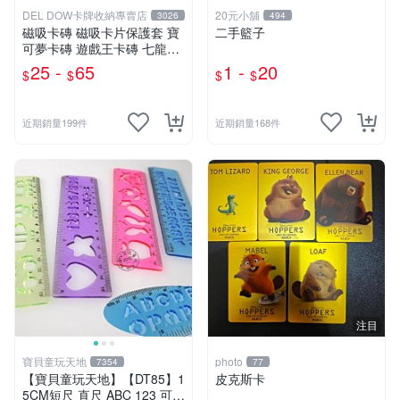
DEL DOW卡牌收納專賣店
20元小舖
3026
494
磁吸卡磚 磁吸卡片保護套 寶
二手籃子
可夢卡磚 遊戲王卡磚 七龍珠
球員卡 球衣卡 35PT 55PT 1
25 -
65
1 -
20
$
$
$
$
00PT 130PT 180PT
近期銷量199件
近期銷量168件
注目
寶貝童玩天地
photo
7354
77
【寶貝童玩天地】【DT85】1
皮克斯卡
5CM短尺 直尺 ABC 123 可愛