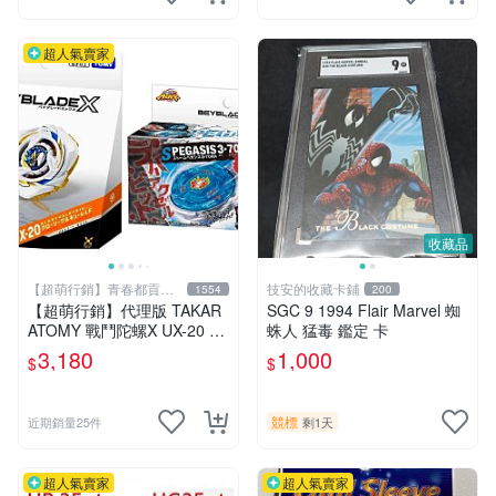
超人氣賣家
收藏品
【超萌行銷】青春都貢獻
技安的收藏卡鋪
1554
200
給玩具了
【超萌行銷】代理版 TAKAR
SGC 9 1994 Flair Marvel 蜘
ATOMY 戰鬥陀螺X UX-20 榮
蛛人 猛毒 鑑定 卡
耀女武神 LF & BX-00 暴風天
3,180
1,000
$
$
馬3-70RA 附發射器 兩款合售
競標
近期銷量25件
剩1天
超人氣賣家
超人氣賣家