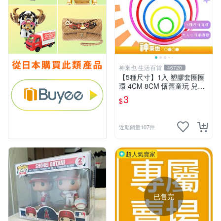
神來也 生活百貨
46720
【5種尺寸】1入 塑膠套圈圈
環 4CM 8CM 懷舊童玩 兒童
玩具 夜市套圈圈 塑膠套環 遊
3
$
戲道具 套環
近期銷量107件
超人氣賣家
已售完