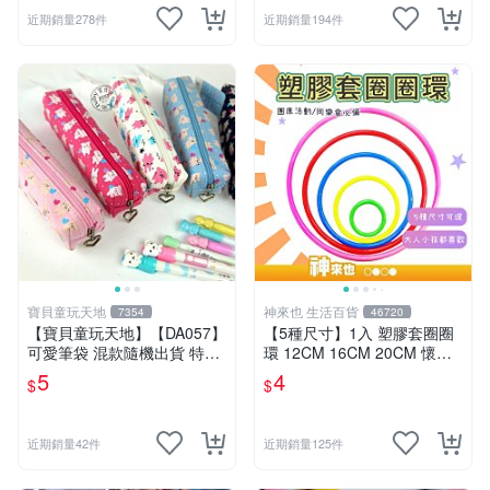
近期銷量278件
近期銷量194件
寶貝童玩天地
神來也 生活百貨
7354
46720
【寶貝童玩天地】【DA057】
【5種尺寸】1入 塑膠套圈圈
可愛筆袋 混款隨機出貨 特價*
環 12CM 16CM 20CM 懷舊
LT01
童玩 兒童玩具 夜市套圈圈 塑
5
4
$
$
膠套環 遊戲道具 套環
近期銷量42件
近期銷量125件