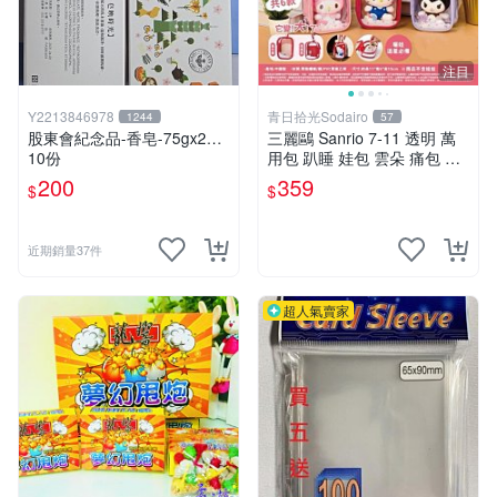
注目
Y2213846978
青日拾光Sodairo
1244
57
股東會紀念品-香皂-75gx2…
三麗鷗 Sanrio 7-11 透明 萬
10份
用包 趴睡 娃包 雲朵 痛包 大
款 美樂蒂 布丁狗 大耳狗 庫
200
359
$
$
洛米 帕恰狗
近期銷量37件
超人氣賣家