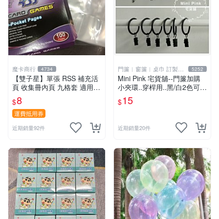
魔卡商行
門簾︱窗簾︱桌巾 訂製販
4734
5252
售
【雙子星】單張 RSS 補充活
Mini Pink 宅貨舖--門簾加購
頁 收集冊內頁 九格套 適用 P
小夾環..穿桿用..黑/白2色可選
TCG ws 鋼彈 迪士尼 柯南 哥
【K000】不單獨販售
8
15
$
$
吉拉
運費抵用券
近期銷量92件
近期銷量20件