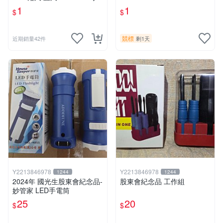
花樣~1支 特價1元
1
1
$
$
競標
近期銷量42件
剩1天
Y2213846978
Y2213846978
1244
1244
2024年 國光生股東會紀念品-
股東會紀念品 工作組
妙管家 LED手電筒
25
20
$
$