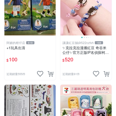
阿媚的柑仔店
謙謙紅豆舖@522czfvh
619
188
+1玩具出清
✨克拉克拉漫播紅豆 奇谷米
公仔✨官方正版IP名偵探柯南
手繩共六款
100
520
$
$
近期銷量555件
近期銷量61件