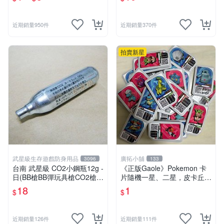
夢卡 官方現貨
近期銷量950件
近期銷量370件
拍賣新星
武星級生存遊戲防身用品
廣拓小舖
3096
133
台南 武星級 CO2小鋼瓶12g -
《正版Gaole》Pokemon 卡
日(BB槍BB彈玩具槍CO2槍長
片隨機一星、二星，皮卡丘、
槍短槍模型槍壓縮氣瓶氮氣瓶
小火龍、秒花種子、傑尼龜
18
1
$
$
近期銷量126件
近期銷量111件