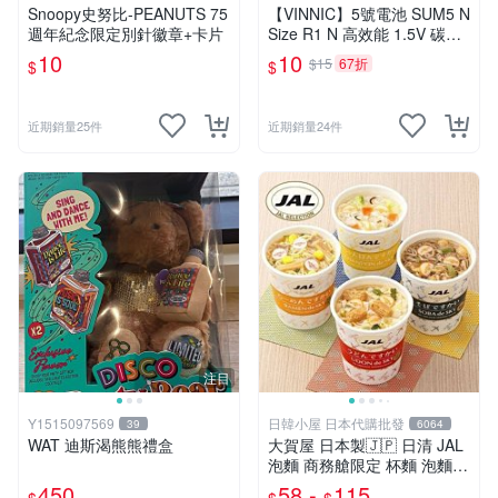
Snoopy史努比-PEANUTS 75
【VINNIC】5號電池 SUM5 N
週年紀念限定別針徽章+卡片
Size R1 N 高效能 1.5V 碳鋅
電池 鋅錳
10
10
$15
67折
$
$
近期銷量25件
近期銷量24件
注目
Y1515097569
日韓小屋 日本代購批發
39
6064
WAT 迪斯渴熊熊禮盒
大賀屋 日本製🇯🇵 日清 JAL
泡麵 商務艙限定 杯麵 泡麵
海鮮什錦 和風醬油拉麵 日航
450
58 -
115