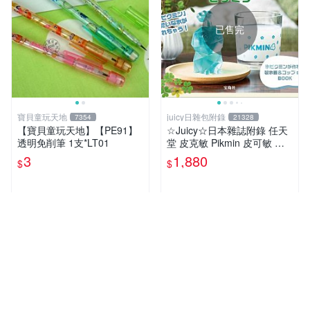
已售完
寶貝童玩天地
juicy日雜包附錄
7354
21328
【寶貝童玩天地】【PE91】
☆Juicy☆日本雜誌附錄 任天
透明免削筆 1支*LT01
堂 皮克敏 Pikmin 皮可敏 儲
冰盒 冰塊盒 製冰盒 冰塊模具
3
1,880
$
$
製冰模具 杯子 水杯
近期銷量13件
近期銷量32件
超人氣賣家
已售完