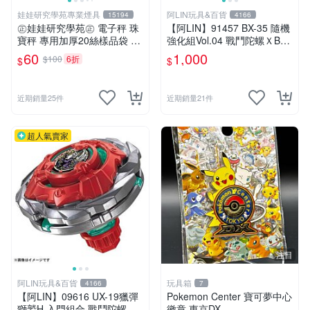
娃娃研究學苑專業煙具
阿LIN玩具&百貨
15194
4166
㊣娃娃研究學苑㊣ 電子秤 珠
【阿LIN】91457 BX-35 隨機
寶秤 專用加厚20絲樣品袋 夾
強化組Vol.04 戰鬥陀螺ＸBEY
鏈袋 5X7 (G051)
BLADE X
60
1,000
$100
6折
$
$
近期銷量25件
近期銷量21件
超人氣賣家
注目
阿LIN玩具&百貨
玩具箱
4166
7
【阿LIN】09616 UX-19獵彈
Pokemon Center 寶可夢中心
獅鷲H 入門組合 戰鬥陀螺ＸB
徽章 東京DX