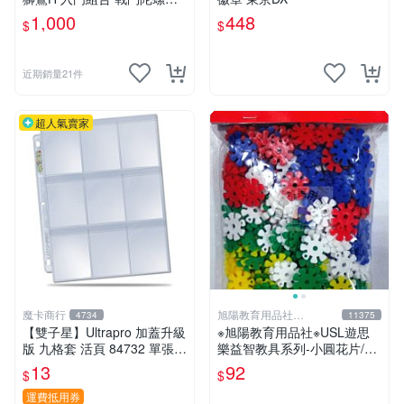
EYBLADE X
1,000
448
$
$
近期銷量21件
超人氣賣家
魔卡商行
旭陽教育用品社
4734
11375
20239298
【雙子星】Ultrapro 加蓋升級
※旭陽教育用品社※USL遊思
版 九格套 活頁 84732 單張寄
樂益智教具系列-小圓花片/小
出 內頁 9格
雪花片拼插積木(2.5cm,300
13
92
$
$
片裝)台灣製ST安全玩具
運費抵用券