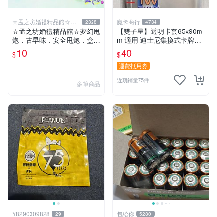
☆孟之坊婚禮精品館☆超
魔卡商行
2328
4734
商取貨付款
☆孟之坊婚禮精品舘☆夢幻甩
【雙子星】透明卡套65x90m
炮．古早味．安全甩炮．盒裝
m 適用 迪士尼集換式卡牌遊
甩炮 ．懷舊童玩 ．整人玩具
戲 Disney Lorcana Reign of
10
40
$
$
Jafar
運費抵用券
近期銷量75件
多筆商品
Y8290309828
包給你
29
5280