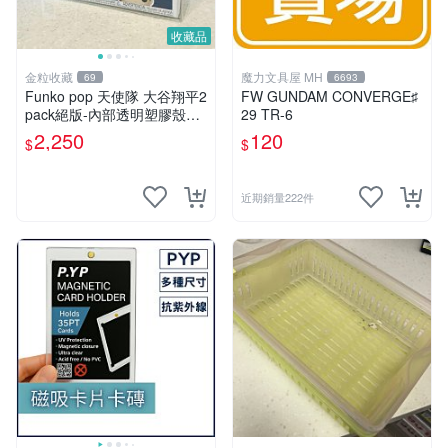
收藏品
金粒收藏
魔力文具屋 MH
69
6693
Funko pop 天使隊 大谷翔平2
FW GUNDAM CONVERGE♯
pack絕版-內部透明塑膠殼損
29 TR-6
傷、盒損、公仔本體全新
2,250
120
$
$
近期銷量222件