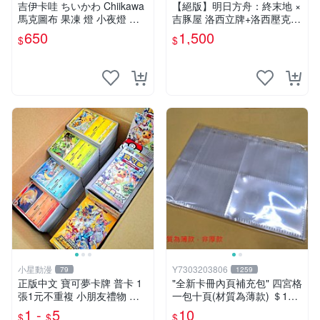
吉伊卡哇 ちいかわ Chiikawa
【絕版】明日方舟：終末地 ×
馬克圖布 果凍 燈 小夜燈 吉
吉豚屋 洛西立牌+洛西壓克力
伊 烏薩奇
吊飾+洛西透卡
650
1,500
$
$
小星動漫
Y7303203806
79
1259
正版中文 寶可夢卡牌 普卡 1
"全新卡冊內頁補充包" 四宮格
張1元不重複 小朋友禮物 補
一包十頁(材質為薄款) ＄10
習班獎勵 中文版 PTCG寶可
元 (下單最少十包)
1 -
5
10
$
$
$