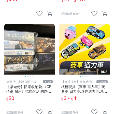
$
$
$
正版 J00051341
近期銷量163件
桌遊侍 - 實體店面正版專
【傻瓜批發】板橋店面-
1183
40922
賣
平板電腦
【桌遊侍】防潮收納袋.《CP
板橋現貨【賽車 迴力車】玩
值高.耐用》抗磨耐刮.防塵實
具車.回力車.迷你迴力車.汽車
用.保護桌遊.桌遊周邊.牌套
玩具.可愛玩具.兒童禮物.回力
20
3 -
4
$
$
$
外的新選擇.大量優惠.桌遊收
車玩具【傻瓜批發】RD8
納
近期銷量20件
近期銷量79件