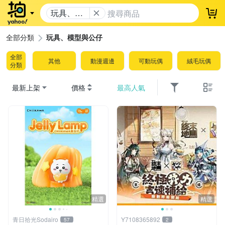
玩具、模
登
型與公仔
全部分類
玩具、模型與公仔
全部
其他
動漫週邊
可動玩偶
絨毛玩偶
分類
最新上架
價格
最高人氣
精選
精選
青日拾光Sodairo
Y7108365892
57
2