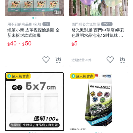
注目
用不到的商品斷.捨.離
西門町發光派對屋
55
7535
蠟筆小新 皮革捏捏鑰匙圈 全
發光派對屋(西門中華店)@彩
新未拆封款式隨機
色透明水晶泡泡12吋氣球 透
明彩色氣球
40 -
50
5
$
$
$
近期銷量20件
超人氣賣家
超人氣賣家