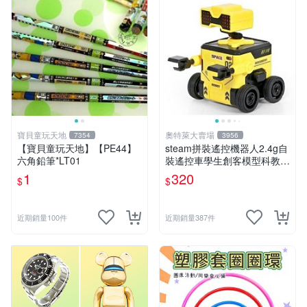
寶貝童玩天地
奧特萊大賣場
7354
3956
【寶貝童玩天地】【PE44】
steam拼裝遙控機器人2.4g自
六角鉛筆*LT01
裝遙控車學生創客模型科教玩
具 推薦推薦締造W
1
320
$
$
近期銷量100件
近期銷量387件