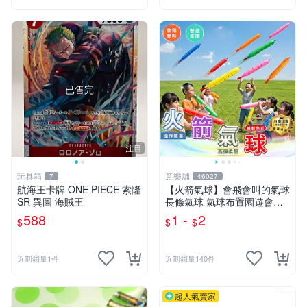
已售完
注目
玩具箱
意樂舖
7
46027
航海王卡牌 ONE PIECE 索隆
【火箭氣球】會飛會叫的氣球
SR 異圖 海賊王
長條氣球 氣球布置園遊會氣
球 生日派對氣球 彩色氣球☆
588
1 -
2
$
$
$
意樂鋪☆
近期銷量1件
近期銷量140件
超人氣賣家