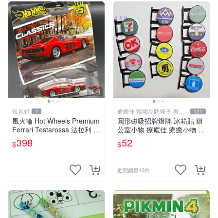
注目
玩具箱
療癒佳 韓國品牌襪子 男女
7
121
襪
風火輪 Hot Wheels Premium
圓形磁吸招牌燈牌 冰箱貼 辦
Ferrari Testarossa 法拉利 M
公室小物 療癒佳 療癒小物 71
odern Classics 2號
1全家OK萊爾富全聯50嵐好
398
52
$
$
市多海尼根可口可樂羅森科羅
娜
近期銷量13件