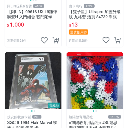
阿LIN玩具&百貨
魔卡商行
4166
4724
【阿LIN】09616 UX-19獵彈
【雙子星】Ultrapro 加蓋升級
獅鷲H 入門組合 戰鬥陀螺ＸB
版 九格套 活頁 84732 單張寄
EYBLADE X
出 內頁 9格
1,000
13
$
$
運費抵用券
近期銷量21件
近期銷量28件
收藏品
技安的收藏卡鋪
旭陽教育用品社
200
11375
20239298
SGC 9 1994 Flair Marvel 蜘
※旭陽教育用品社※USL遊思
蛛人 猛毒 鑑定 卡
樂益智教具系列-小圓花片/小