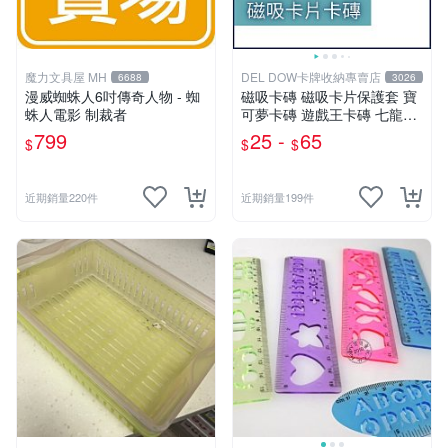
魔力文具屋 MH
DEL DOW卡牌收納專賣店
6688
3026
漫威蜘蛛人6吋傳奇人物 - 蜘
磁吸卡磚 磁吸卡片保護套 寶
蛛人電影 制裁者
可夢卡磚 遊戲王卡磚 七龍珠
球員卡 球衣卡 35PT 55PT 1
799
25 -
65
$
$
$
00PT 130PT 180PT
近期銷量220件
近期銷量199件