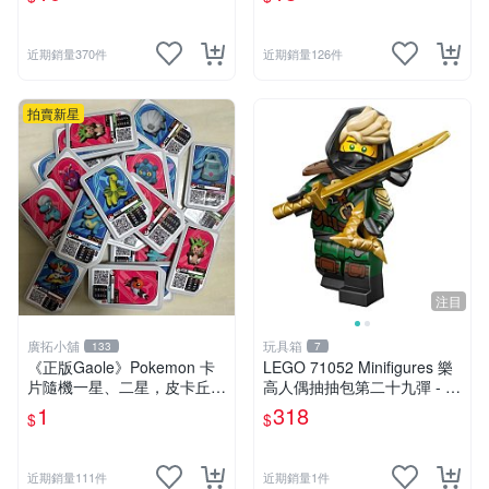
近期銷量370件
近期銷量126件
拍賣新星
注目
廣拓小舖
玩具箱
133
7
《正版Gaole》Pokemon 卡
LEGO 71052 Minifigures 樂
片隨機一星、二星，皮卡丘、
高人偶抽抽包第二十九彈 - 神
小火龍、秒花種子、傑尼龜
秘浪人（Mysterious Ronin）
1
318
$
$
近期銷量111件
近期銷量1件