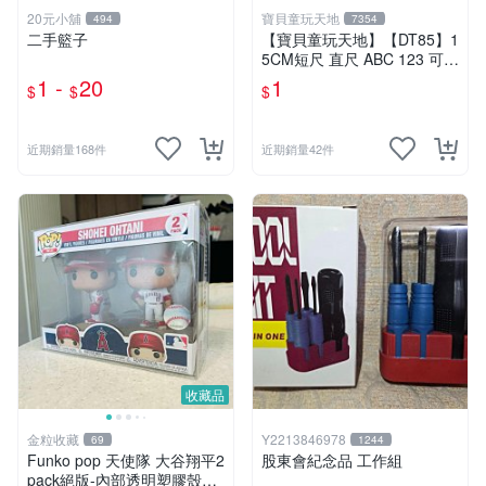
20元小舖
寶貝童玩天地
494
7354
二手籃子
【寶貝童玩天地】【DT85】1
5CM短尺 直尺 ABC 123 可愛
花樣~1支 特價1元
1 -
20
1
$
$
$
近期銷量168件
近期銷量42件
收藏品
金粒收藏
Y2213846978
69
1244
Funko pop 天使隊 大谷翔平2
股東會紀念品 工作組
pack絕版-內部透明塑膠殼損