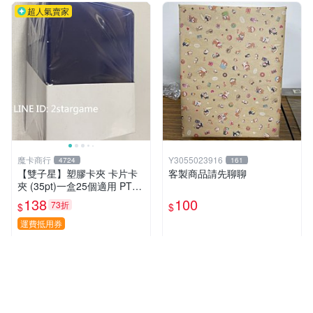
超人氣賣家
魔卡商行
Y3055023916
4724
161
【雙子星】塑膠卡夾 卡片卡
客製商品請先聊聊
夾 (35pt)一盒25個適用 PTC
G 寶可夢 遊戲王 界線超越典
138
100
73折
$
$
藏包 忍者飛旋
運費抵用券
近期銷量48件
近期銷量35件