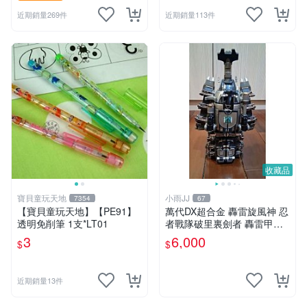
近期銷量269件
近期銷量113件
收藏品
寶貝童玩天地
小雨JJ
7354
67
【寶貝童玩天地】【PE91】
萬代DX超合金 轟雷旋風神 忍
透明免削筆 1支*LT01
者戰隊破里裏劍者 轟雷甲蟲
轟雷鍬形蟲 絕版稀有老物收
3
6,000
$
$
藏品
近期銷量13件