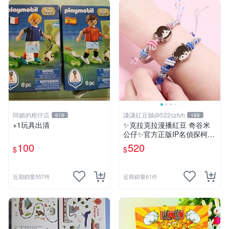
阿媚的柑仔店
謙謙紅豆舖@522czfvh
618
188
+1玩具出清
✨克拉克拉漫播紅豆 奇谷米
公仔✨官方正版IP名偵探柯南
手繩共六款
100
520
$
$
近期銷量557件
近期銷量61件