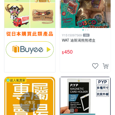
注目
Y1515097569
39
WAT 迪斯渴熊熊禮盒
450
$
超人氣賣家
已售完