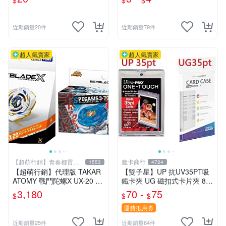
$
$
$
外的新選擇.大量優惠.桌遊收
車玩具【傻瓜批發】RD8
納
近期銷量20件
近期銷量79件
超人氣賣家
超人氣賣家
【超萌行銷】青春都貢獻
魔卡商行
1553
4724
給玩具了
【超萌行銷】代理版 TAKAR
【雙子星】UP 抗UV35PT吸
ATOMY 戰鬥陀螺X UX-20 榮
鐵卡夾 UG 磁扣式卡片夾 81
耀女武神 LF & BX-00 暴風天
575-UV 適用 球員卡 卡磚 摩
3,180
70 -
75
$
$
$
馬3-70RA 附發射器 兩款合售
天巔峰 蒼空烈流
運費抵用券
近期銷量25件
近期銷量64件