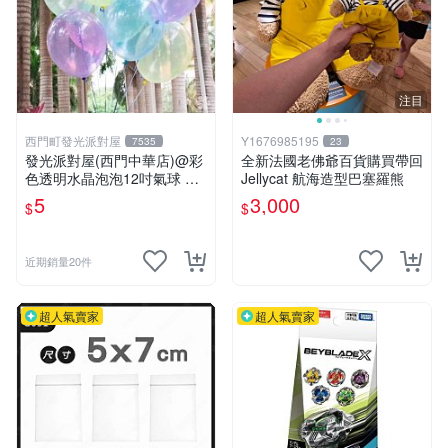
注目
西門町發光派對屋
Y1676985195
7535
23
發光派對屋(西門中華店)@彩
全新法國老佛爺百貨購買帶回
色透明水晶泡泡12吋氣球 透
Jellycat 航海造型巴塞羅熊
明彩色氣球
5
3,000
$
$
近期銷量20件
超人氣賣家
超人氣賣家