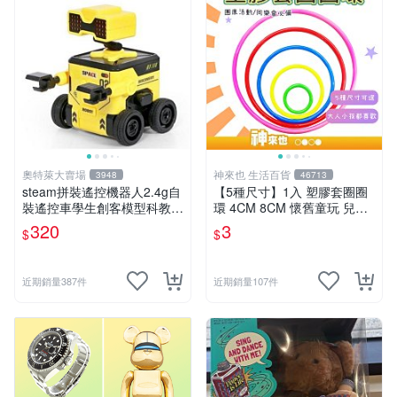
奧特萊大賣場
神來也 生活百貨
3948
46713
steam拼裝遙控機器人2.4g自
【5種尺寸】1入 塑膠套圈圈
裝遙控車學生創客模型科教玩
環 4CM 8CM 懷舊童玩 兒童
具 推薦推薦締造W
玩具 夜市套圈圈 塑膠套環 遊
320
3
$
$
戲道具 套環
近期銷量387件
近期銷量107件