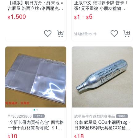
【絕版】明日方舟：終末地 ×
正版中文 寶可夢卡牌 普卡 1
吉豚屋 洛西立牌+洛西壓克力
張1元不重複 小朋友禮物 補
吊飾+洛西透卡
習班獎勵 中文版 PTCG寶可
1,500
1 -
5
$
$
$
夢卡 官方現貨
近期銷量950件
Y7303203806
武星級生存遊戲防身用品
1259
3096
"全新卡冊內頁補充包" 四宮格
台南 武星級 CO2小鋼瓶12g -
一包十頁(材質為薄款) ＄10
日(BB槍BB彈玩具槍CO2槍長
元 (下單最少十包)
槍短槍模型槍壓縮氣瓶氮氣瓶
10
18
$
$