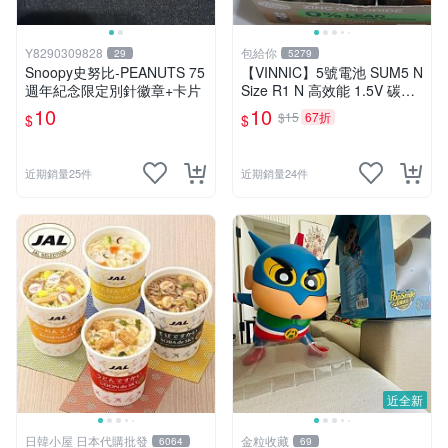
Y8290309828
包給你
29
5279
Snoopy史努比-PEANUTS 75
【VINNIC】5號電池 SUM5 N
週年紀念限定別針徽章+卡片
Size R1 N 高效能 1.5V 碳鋅
電池 鋅錳
10
10
$15
67折
$
$
近期銷量25件
近期銷量24件
近全新
日韓小屋 日本代購批發
金粒收藏
6064
69