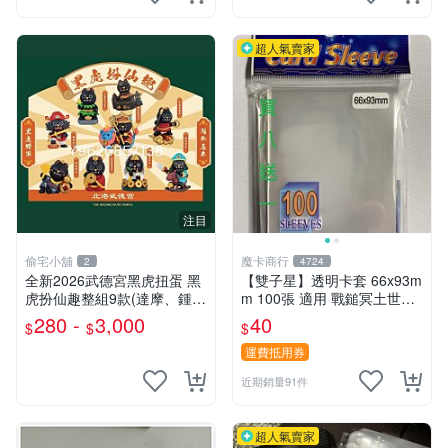
超人氣賣家
注目
偷宅小舖
魔卡商行
2
4724
￼全新2026武德宮黑虎扭蛋 黑
【雙子星】透明卡套 66x93m
虎扮仙趣整組9款(達摩、鍾
m 100張 適用 戰鎚冥土世界
馗、神農大帝、地藏王、三太
希德塔 卡片 第1層
280 -
3,000
40
$
$
$
子、關公、觀音、太陽星君、
濟公)
運費抵用券
近期銷量91件
超人氣賣家