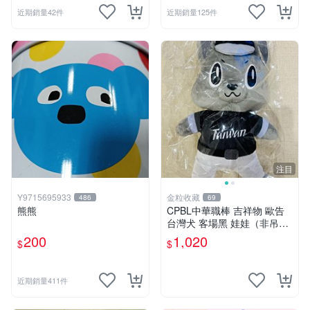
近期銷量42件
近期銷量125件
注目
Y9715695933
金粒收藏
486
69
熊熊
CPBL中華職棒 吉祥物 歐告
台灣犬 客場黑 娃娃（非吊
飾）
200
1,020
$
$
近期銷量411件