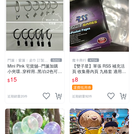
門簾︱窗簾︱桌巾 訂製販
魔卡商行
5252
4724
售
Mini Pink 宅貨舖--門簾加購
【雙子星】單張 RSS 補充活
小夾環..穿桿用..黑/白2色可選
頁 收集冊內頁 九格套 適用 P
【K000】不單獨販售
TCG ws 鋼彈 迪士尼 柯南 哥
15
8
$
$
吉拉
運費抵用券
近期銷量20件
近期銷量92件