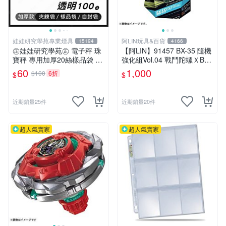
娃娃研究學苑專業煙具
阿LIN玩具&百貨
15194
4166
㊣娃娃研究學苑㊣ 電子秤 珠
【阿LIN】91457 BX-35 隨機
寶秤 專用加厚20絲樣品袋 夾
強化組Vol.04 戰鬥陀螺ＸBEY
鏈袋 5X7 (G051)
BLADE X
60
1,000
$100
6折
$
$
近期銷量25件
近期銷量20件
超人氣賣家
超人氣賣家