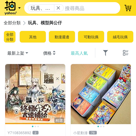
玩具、模
登
型與公仔
全部分類
玩具、模型與公仔
全部
其他
動漫週邊
可動玩偶
絨毛玩偶
分類
最新上架
價格
最高人氣
精選
Y7108365892
小星動漫
2
79