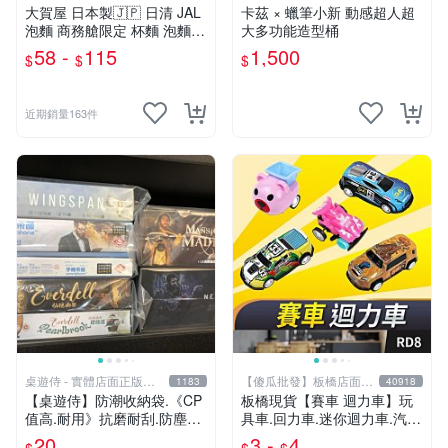
大賀屋 日本製🇯🇵 日清 JAL
卡茲 × 蠟筆小新 動感超人超
泡麵 商務艙限定 杯麵 泡麵
大多功能造型桶
海鮮什錦 和風醬油拉麵 日航
58 -
115
1,500
$
$
$
正版 J00051341
近期銷量163件
桌遊侍 - 實體店面正版專
【傻瓜批發】板橋店面-
1183
40918
賣
平板電腦
【桌遊侍】防潮收納袋.《CP
板橋現貨【賽車 迴力車】玩
值高.耐用》抗磨耐刮.防塵實
具車.回力車.迷你迴力車.汽車
用.保護桌遊.桌遊周邊.牌套
玩具.可愛玩具.兒童禮物.回力
20
3 -
4