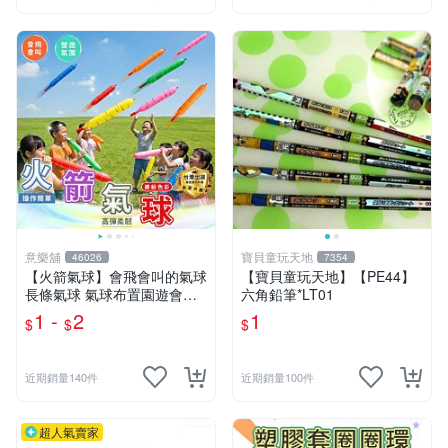
意樂舖
寶貝童玩天地
46026
7354
【火箭氣球】會飛會叫的氣球
【寶貝童玩天地】【PE44】
長條氣球 氣球布置園遊會氣
六角鉛筆*LT01
球 生日派對氣球 彩色氣球☆
1 -
2
1
$
$
$
意樂鋪☆
近期銷量140件
近期銷量100件
超人氣賣家