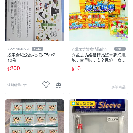
Y2213846978
☆孟之坊婚禮精品館☆超
1244
2328
商取貨付款
股東會紀念品-香皂-75gx2…
☆孟之坊婚禮精品舘☆夢幻甩
10份
炮．古早味．安全甩炮．盒裝
甩炮 ．懷舊童玩 ．整人玩具
200
10
$
$
近期銷量37件
多筆商品
超人氣賣家