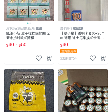
注目
用不到的商品斷.捨.離
魔卡商行
55
4724
蠟筆小新 皮革捏捏鑰匙圈 全
【雙子星】透明卡套65x90m
新未拆封款式隨機
m 適用 迪士尼集換式卡牌遊
戲 Disney Lorcana Reign of
40 -
50
40
$
$
$
Jafar
運費抵用券
近期銷量75件