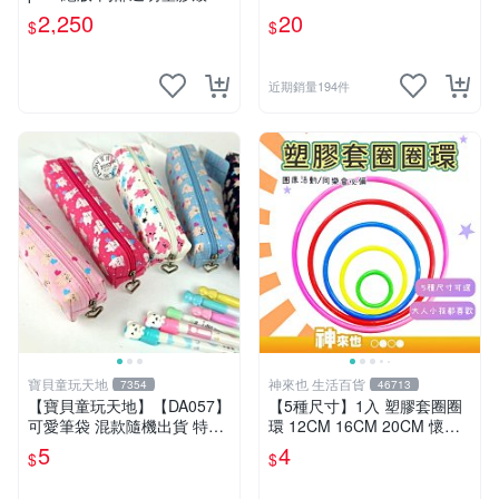
傷、盒損、公仔本體全新
2,250
20
$
$
近期銷量194件
寶貝童玩天地
神來也 生活百貨
7354
46713
【寶貝童玩天地】【DA057】
【5種尺寸】1入 塑膠套圈圈
可愛筆袋 混款隨機出貨 特價*
環 12CM 16CM 20CM 懷舊
LT01
童玩 兒童玩具 夜市套圈圈 塑
5
4
$
$
膠套環 遊戲道具 套環