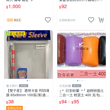
雪花片拼插積木(2.5cm,300
1,000
92
$
$
片裝)台灣製ST安全玩具
競標
剩2天
近期銷量22件
超人氣賣家
魔卡商行
日安鈴蘭
4724
9113
【雙子星】 透明卡套 RSS薄
╭＊ 日安鈴蘭 ＊╯ 超輕樹脂土
膜 65x90mm 100張(薄)適用
二合一土 輕質土 400 克/包
桌遊 波波夫 POPOV 紙牌 Bo
兒童輕黏土 (新增 350克特調
38
94 -
95
$
$
$
ardgame
色 可選)
運費抵用券