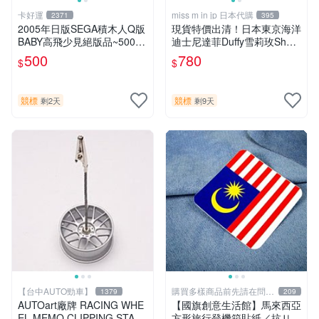
卡好運
miss m in jp 日本代購
2371
395
2005年日版SEGA積木人Q版
現貨特價出清！日本東京海洋
BABY高飛少見絕版品~500元
迪士尼達菲Duffy雪莉玫Shelli
起標
emay好朋友gelatoni貓咪玩
500
780
$
$
偶
競標
競標
剩2天
剩9天
【台中AUTO勁車】
購買多樣商品前先請在問與
1379
209
答告知
AUTOart廠牌 RACING WHE
【國旗創意生活館】馬來西亞
EL MEMO CLIPPING STAN
方形旅行登機箱貼紙／抗ＵＶ