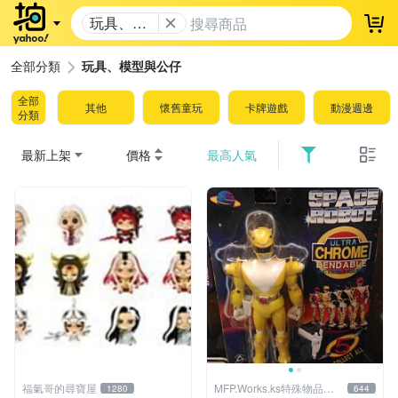
玩具、模
登
型與公仔
全部分類
玩具、模型與公仔
全部
其他
懷舊童玩
卡牌遊戲
動漫週邊
分類
最新上架
價格
最高人氣
福氣哥的尋寶屋
MFP.Works.ks特殊物品販
1280
644