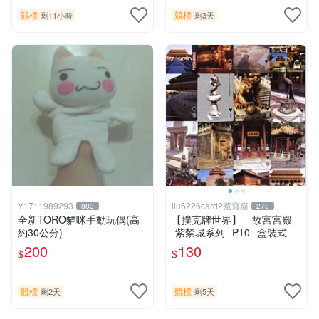
競標
競標
剩11小時
剩3天
Y1711989293
liu6226card2藏寶窟
883
273
全新TORO貓咪手動玩偶(高
【撲克牌世界】---故宮宮殿--
約30公分)
-紫禁城系列--P10--盒裝式
200
130
$
$
競標
競標
剩2天
剩5天