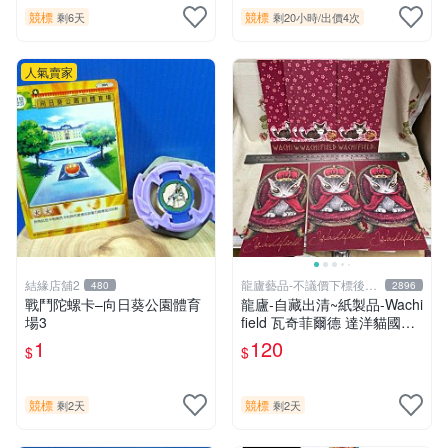
競標
競標
剩6天
剩20小時
/
出價4次
人氣賣家
結緣店舖2
龍廬藝品-不議價下標後請
480
2896
告知
戰鬥陀螺卡–向日葵公園體育
龍廬-自藏出清~紙製品-Wachi
場3
field 瓦奇菲爾德 達洋貓國王
造型圖案紅包袋3入&達洋貓
1
120
$
$
玩球圖案紅包袋4入共7入一
起賣/品牌紅包袋
競標
競標
剩2天
剩2天