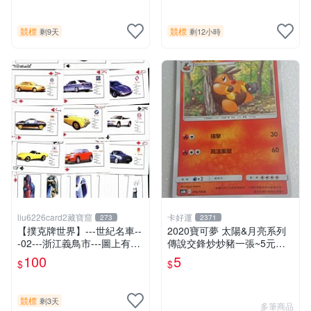
競標
競標
剩9天
剩12小時
liu6226card2藏寶窟
卡好運
273
2371
【撲克牌世界】---世紀名車--
2020寶可夢 太陽&月亮系列
-02---浙江義鳥市---圖上有紅
傳說交鋒炒炒豬一張~5元起
色跑車---增值收藏--平裝式
標
100
5
$
$
競標
剩3天
多筆商品