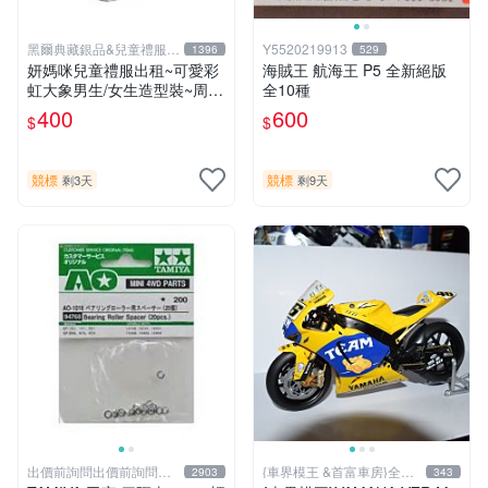
黑爾典藏銀品&兒童禮服出
Y5520219913
1396
529
租
妍媽咪兒童禮服出租~可愛彩
海賊王 航海王 P5 全新絕版
虹大象男生/女生造型裝~周歲
全10種
寫真造型生日派對
400
600
$
$
競標
競標
剩3天
剩9天
出價前詢問出價前詢問出
{車界模王 &首富車房}全國
2903
343
價前詢問
最大 !