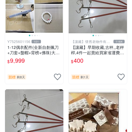
Y7525601156
【讓藏】懷舊老物件有感
101
1164
情有故事
1-12偶衣配件(全新自創佩刀
【讓藏】早期收藏,古秤,,老秤
+刀套+盤帽+背榜+佛珠)大型
桿,4件一起賣給買家省運費B
偶用)需自取
組
9,999
400
$
$
競標
競標
剩8天
剩1天