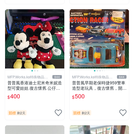
MFP.Works.ks特殊物品販
MFP.Works.ks特殊物品販
644
644
賣部
賣部
普普風香港迪士尼米奇米妮造
普普風早期老保時捷959警車
型可愛娃娃.復古懷舊.公仔擺
造型老玩具，復古懷舊，開店
飾.老玩具,大同寶寶，老車，
擺飾，老東西，老玩具，偉士
400
500
$
$
老東西，水水，型男.VINTAG
牌，水水，型男，vintage，
E參考
大同寶寶，70‘S參考
競標
競標
剩2天
剩2天