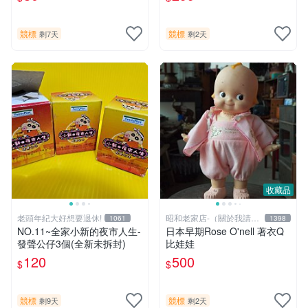
競標
競標
剩7天
剩2天
收藏品
老頭年紀大好想要退休!
昭和老家店-（關於我請詳
1061
1398
閱)
NO.11~全家小新的夜市人生-
日本早期Rose O'nell 著衣Q
發聲公仔3個(全新未拆封)
比娃娃
120
500
$
$
競標
競標
剩9天
剩2天