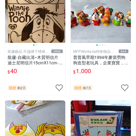
龍廬藝品-不議價下標後請
MFP.Works.ks特殊物品販
2896
644
告知
賣部
龍廬-自藏出清~木質明信片
普普風早期1994年麥當勞狗
迪士尼明信片15cmX11cm-小
狗造型老玩具，企業寶寶，偉
熊維尼和驢子F款/ 可當裝飾
士牌，老車，型男，水水，vi
40
1,000
$
$
吊飾/起標為單片
ntage.超合金.掌上型電玩參
考
競標
競標
剩2天
剩7天