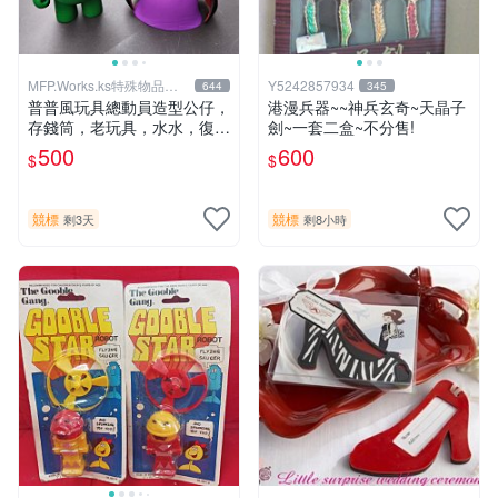
MFP.Works.ks特殊物品販
Y5242857934
644
345
賣部
普普風玩具總動員造型公仔，
港漫兵器~~神兵玄奇~天晶子
存錢筒，老玩具，水水，復古
劍~一套二盒~不分售!
懷舊.大同寶寶.開店擺飾.可口
500
600
$
$
可樂.日系古著.偉士牌.vintag
e.老車.型男.70’s參考
競標
競標
剩3天
剩8小時