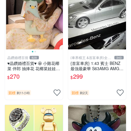
晶鑽婚禮百貨
{車界模王 &首富車房}全國
828
343
最大 !
♥晶鑽婚禮百貨♥ 🤩 小雞花椰
{首富車房} 1:43 賓士 BENZ
菜 伴郎 抽捧花 花椰菜娃娃
最強最豪華 S63AMG AMG銀
青花菜 抱枕 蔬菜 禮物 婚禮
空運到!!!!!
270
299
$
$
競標
競標
剩11小時
剩2天