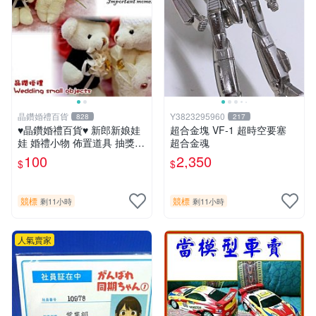
晶鑽婚禮百貨
Y3823295960
828
217
♥晶鑽婚禮百貨♥ 新郎新娘娃
超合金塊 VF-1 超時空要塞
娃 婚禮小物 佈置道具 抽獎禮
超合金魂
姊妹禮 裝飾道具
100
2,350
$
$
競標
競標
剩11小時
剩11小時
人氣賣家