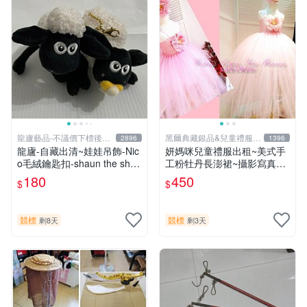
龍廬藝品-不議價下標後請
黑爾典藏銀品&兒童禮服出
2896
1396
告知
租
龍廬-自藏出清~娃娃吊飾-Nic
妍媽咪兒童禮服出租~美式手
o毛絨鑰匙扣-shaun the shee
工粉牡丹長澎裙~攝影寫真走
p笑笑羊造型布偶磁石吊飾二
秀婚禮表演
180
450
$
$
入1套一起賣/ 只有1套/書包掛
飾裝飾
競標
競標
剩8天
剩3天