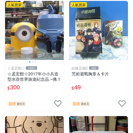
人氣賣家
人氣賣家
☆孟宏館☆
結緣店舖2
1882
480
☆孟宏館☆2017年小小兵造
咒術迴戰胸章＆卡片
型水壺世界旅遊紀念品.~佛.1
300
49
$
$
競標
競標
剩5天
剩6天