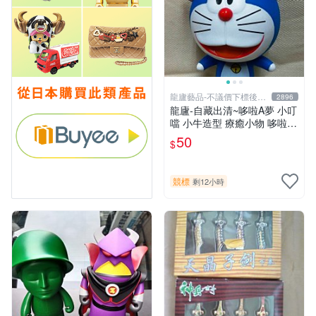
龍廬藝品-不議價下標後請
2896
告知
龍廬-自藏出清~哆啦A夢 小叮
噹 小牛造型 療癒小物 哆啦A
夢牛造型公仔珠鍊吊飾 身體
50
$
可動/只有一個
競標
剩12小時