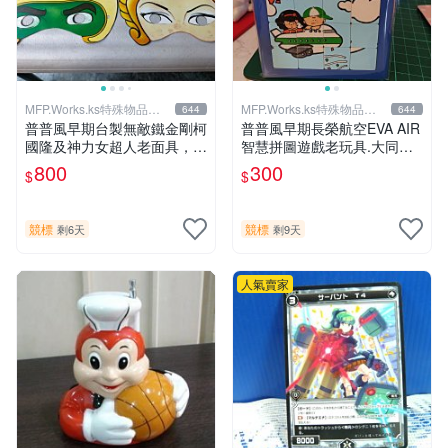
MFP.Works.ks特殊物品販
MFP.Works.ks特殊物品販
644
644
賣部
賣部
普普風早期台製無敵鐵金剛柯
普普風早期長榮航空EVA AIR
國隆及神力女超人老面具，老
智慧拼圖遊戲老玩具.大同寶
車，偉士牌，老東西，企業寶
寶.企業寶寶.公仔.開店擺飾.
800
300
$
$
寶，型男，vintage，70'S玩
復古懷舊.日系古著.偉士牌.老
家參考
玩具.vintage.老車.型男.水水
參考
競標
競標
剩6天
剩9天
人氣賣家