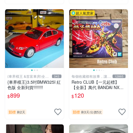
超人氣賣家
{車界模王 &首富車房}全國
每個收藏都有故事，讓寄
343
12865
最大 !
賣延續☆
{車界模王}3.5吋BMW325I 紅
Retro CLUB【一元起標】
色版 全新到貨!!!!!!!!
【全新】萬代 BANDAI NXED
GE STYLE MASHIN UNIT 獅
899
120
$
$
子龍神丸 C260727
競標
競標
剩2天
剩3天
/
出價5次