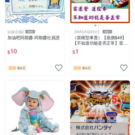
結緣店舖2
【MAGA福利社】
480
401
加油吧同期醬-同期醬社員證
（當模型車賣）【底價$49】
【不知道功能是否正常】雷速
登 遙控車
10
1
$
$
競標
競標
剩6天
剩4天