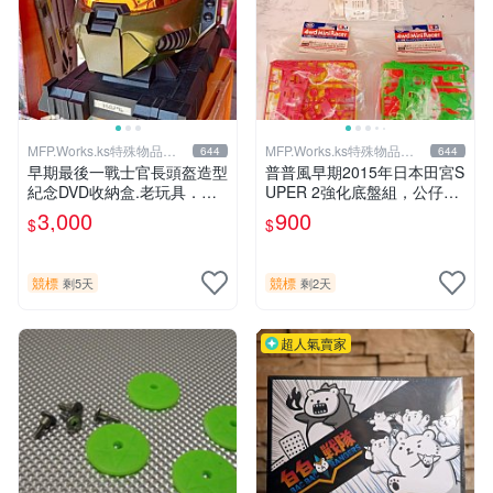
MFP.Works.ks特殊物品販
MFP.Works.ks特殊物品販
644
644
賣部
賣部
早期最後一戰士官長頭盔造型
普普風早期2015年日本田宮S
紀念DVD收納盒.老玩具．大
UPER 2強化底盤組，公仔，
同寶寶.偉士牌.公仔，老車，
四驅車，爆走兄弟，開店擺
3,000
900
$
$
老東西，水水，型男.VINTAG
飾.老玩具.偉士牌.公仔，老
E參考
車，老東西，水水，型男.VIN
TAGE參考
競標
競標
剩5天
剩2天
超人氣賣家