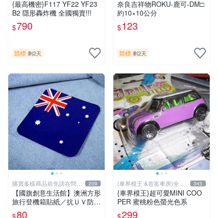
最大 !
{最高機密}F117 YF22 YF23
奈良吉祥物ROKU-鹿可-DM□
B2 隱形轟炸機 全國獨賣!!!
約10×10公分
790
123
$
$
競標
競標
剩2天
剩2天
購買多樣商品前先請在問與
{車界模王 &首富車房}全國
209
343
答告知
最大 !
【國旗創意生活館】澳洲方形
{車界模王}超可愛MINI COO
旅行登機箱貼紙／抗ＵＶ防水
PER 蜜桃粉色螢光色系
／行李箱／多國可收集訂製
80
299
$
$