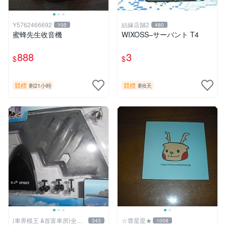
Y5762466692
結緣店舖2
105
480
蜜蜂先生收音機
WIXOSS–サーバント T4
888
3
$
$
競標
競標
剩21小時
剩6天
{車界模王 &首富車房}全國
☆賣星星★
343
1008