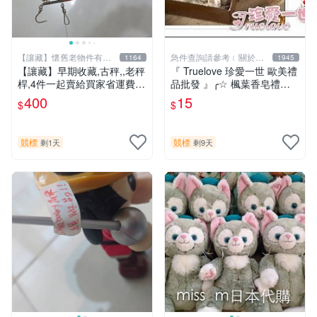
【讓藏】懷舊老物件有感
急件查詢請參考﹝關於
1164
1945
情有故事
我﹞
【讓藏】早期收藏,古秤,,老秤
『 Truelove 珍愛一世 歐美禮
桿,4件一起賣給買家省運費B
品批發 』╭☆ 楓葉香皂禮盒
組
☆╮
400
15
$
$
競標
競標
剩1天
剩9天