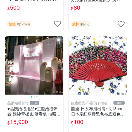
D (SILVER) 輪框 名片夾【台
防水／行李箱／多國可訂製
500
80
$
$
中AUTO勁車】
競標
競標
剩17小時
剩7天
晶鑽婚禮百貨
龍廬藝品-不議價下標後請
828
2896
告知
♥晶鑽婚禮用品♥主題婚禮佈
龍廬-日系布扇出清~長18cm-
置 婚紗背板 結婚看板 拍照看
日本扇紅扇骨黑色布底粉色花
板 客製化婚紗看板 婚禮小物
卉君子扇優雅古典絹布扇/百
15,900
100
$
$
立體婚禮背板 凹凸型看板
花扇/花布扇/跳舞扇子