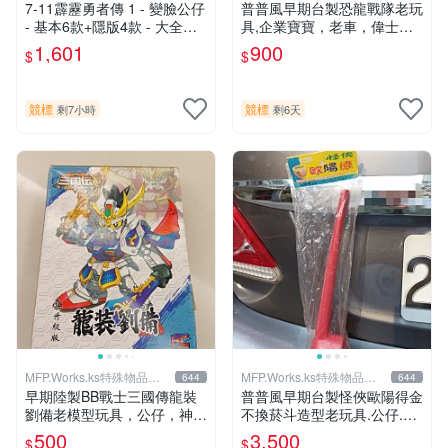
賣部
7-11霹靂勇者傳 1 - 變臉公仔
普普風早期台製恐龍戰隊老玩
- 基本6款+隱版4款 - 大全一
具,企業寶寶，老車，偉士
套10款 - 1601元起標
牌，老東西，水水，型男，vi
1,601
900
$
$
ntage，70'S玩家參考
競標
競標
剩7小時
剩6天
MFP.Works.ks特殊物品販
MFP.Works.ks特殊物品販
644
644
賣部
賣部
早期陸製BB戰士三國傳龍裝
普普風早期台製怪俠歐陽得金
劉備老模型玩具，公仔，神奇
不換菸斗造型老玩具.公仔.企
寶貝皮卡丘，百事可樂，偉士
業寶寶,大同寶寶，老車，老
500
3,500
$
$