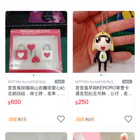
MFP.Works.ks特殊物品販
MFP.Works.ks特殊物品販
644
644
賣部
賣部
普普風韓國南山首爾塔愛心紀
普普風早期KERORO軍曹卡
念鎖頭組，偉士牌，老車，老
通造型紀念吊飾，公仔，老玩
玩具，型男，水水，企業寶
具，復古懷舊.大同寶寶.開店
600
250
$
$
寶，大同寶寶，超合金，老東
擺飾.可口可樂.日系古著.偉士
西玩家參考
牌.vintage.老車.型男.70’s參
考
競標
競標
剩7天
剩2天