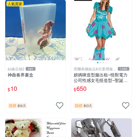
人氣賣家
結緣店舖2
黑爾典藏銀品&兒童禮服出
480
1396
租
神曲奏界書盒
妍媽咪造型服出租~怪獸電力
公司性感女毛怪造型~聖誕節
表演造型尾牙變裝萬聖節
10
650
$
$
競標
競標
剩6天
剩3天