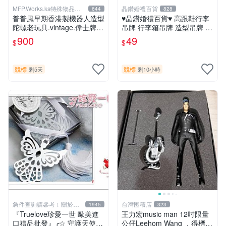
MFP.Works.ks特殊物品販
晶鑽婚禮百貨
644
828
賣部
普普風早期香港製機器人造型
♥晶鑽婚禮百貨♥ 高跟鞋行李
陀螺老玩具.vintage.偉士牌.
吊牌 行李箱吊牌 造型吊牌 婚
公仔.復古懷舊，老車，老東
禮小物 抽獎禮 姊妹禮
900
49
$
$
西，水水，型男.開店擺飾參
考
競標
競標
剩5天
剩10小時
急件查詢請參考﹝關於
台灣囤積店
1945
323
我﹞
『Truelove珍愛一世 歐美進
王力宏music man 12吋限量
口禮品批發』╭☆ 守護天使造
公仔Leehom Wang ，得標者