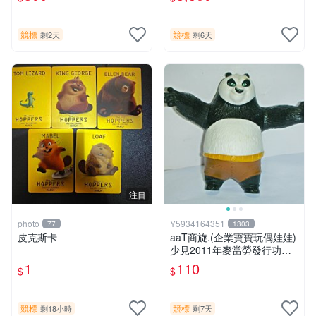
牌，老車，可口可樂，型男，
東西，老物，民藝.VINTAGE
水水，企業寶寶，大同寶寶，
參考
超合金，老東西玩家參考
競標
競標
剩2天
剩6天
注目
photo
Y5934164351
77
1303
皮克斯卡
aaT商旋.(企業寶寶玩偶娃娃)
少見2011年麥當勞發行功夫
熊貓2-阿波!--值得收藏!/$1/-P
1
110
$
$
競標
競標
剩18小時
剩7天