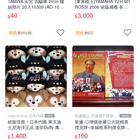
TAMIYA 田宮 四驅車 2mm 螺
{車界模王}YAMAHA YZR M1
絲墊片 20入10309 (AO-103
ROSSI 2006 絕版捕獲 各國
8)
重機全國最大批發!!!!
40
3,000
$
$
競標
競標
剩10小時
剩2天
miss m in jp 日本代購
龍廬藝品-不議價下標後請
395
2896
告知
絕版現貨！日本代購 東京迪
龍廬-◎增值收藏◎大陸精美
士尼海洋正品 達菲Duffy 萬聖
撲克牌~皇城根系列撲克牌58
節限定抱枕
-紅色歷程之2紅色經典21圖
1,400
100
$
$
案均不同