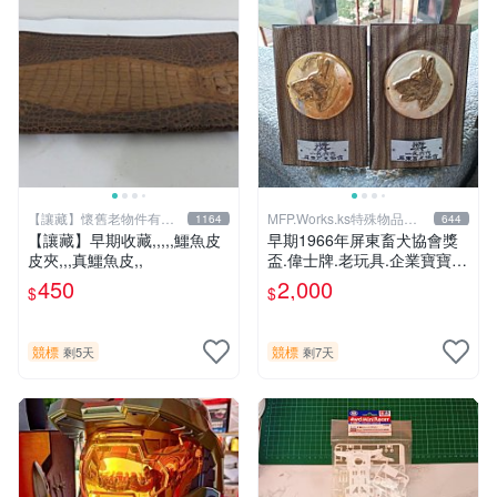
【讓藏】懷舊老物件有感
MFP.Works.ks特殊物品販
1164
644
情有故事
賣部
【讓藏】早期收藏,,,,,鱷魚皮
早期1966年屏東畜犬協會獎
皮夾,,,真鱷魚皮,,
盃.偉士牌.老玩具.企業寶寶.
公仔,大同寶寶，老車，老東
450
2,000
$
$
西，水水，型男.VINTAGE參
考
競標
競標
剩5天
剩7天