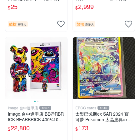
型書籤☆╮新品上市!
加贈越野遙控車，購買前請看
25
2,999
$
$
商品說明
競標
競標
剩9天
剩9天
Image.台中逢甲店
EPCG cards
1357
1845
Image.台中逢甲店 BE@RBR
太樂巴戈斯ex SAR 2024 寶
ICK BEARBRICK 400%100%
可夢 Pokemon 太晶慶典ex S
騰訊QQ限定
V8aF
22,800
173
$
$