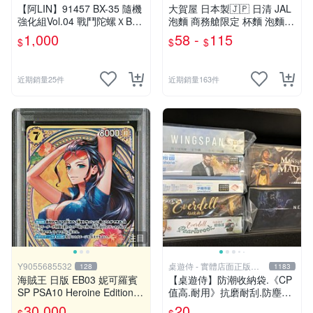
【阿LIN】91457 BX-35 隨機
大賀屋 日本製🇯🇵 日清 JAL
強化組Vol.04 戰鬥陀螺ＸBEY
泡麵 商務艙限定 杯麵 泡麵
BLADE X
海鮮什錦 和風醬油拉麵 日航
1,000
58 -
115
$
$
$
正版 J00051341
近期銷量25件
近期銷量163件
注目
Y9055685532
桌遊侍 - 實體店面正版專
128
1183
賣
海賊王 日版 EB03 妮可羅賓
【桌遊侍】防潮收納袋.《CP
SP PSA10 Heroine Edition N
值高.耐用》抗磨耐刮.防塵實
ico Robin ワンピース
用.保護桌遊.桌遊周邊.牌套
30,000
20