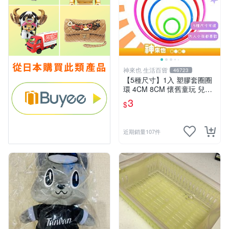
神來也 生活百貨
46723
【5種尺寸】1入 塑膠套圈圈
環 4CM 8CM 懷舊童玩 兒童
玩具 夜市套圈圈 塑膠套環 遊
3
$
戲道具 套環
近期銷量107件