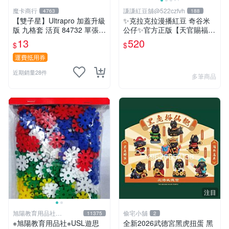
魔卡商行
謙謙紅豆舖@522czfvh
4763
188
【雙子星】Ultrapro 加蓋升級
✨克拉克拉漫播紅豆 奇谷米
版 九格套 活頁 84732 單張寄
公仔✨官方正版【天官賜福】
出 內頁 9格
動畫 周邊 慢回彈公仔捏捏樂
13
520
$
$
運費抵用券
近期銷量28件
多筆商品
注目
旭陽教育用品社
偷宅小舖
11375
2
20239298
※旭陽教育用品社※USL遊思
￼全新2026武德宮黑虎扭蛋 黑