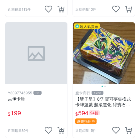
娜
近期銷量113件
近期銷量13件
超人氣賣家
Y3097745955
魔卡商行
33
4763
吉伊卡哇
【雙子星】8/7 寶可夢集換式
卡牌遊戲 超級進化 綠寶石風
暴 10包組合Plus
199
594
94折
$
$
運費抵用券
近期銷量35件
近期銷量15件