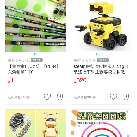
寶貝童玩天地
奧特萊大賣場
7354
3962
【寶貝童玩天地】【PE44】
steam拼裝遙控機器人2.4g自
六角鉛筆*LT01
裝遙控車學生創客模型科教玩
具 推薦推薦締造W
1
320
$
$
近期銷量100件
近期銷量387件