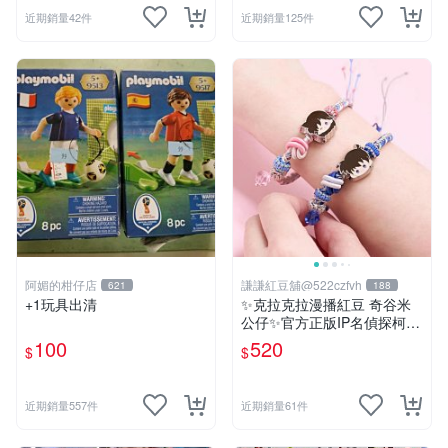
近期銷量42件
近期銷量125件
阿媚的柑仔店
謙謙紅豆舖@522czfvh
621
188
+1玩具出清
✨克拉克拉漫播紅豆 奇谷米
公仔✨官方正版IP名偵探柯南
手繩共六款
100
520
$
$
近期銷量557件
近期銷量61件