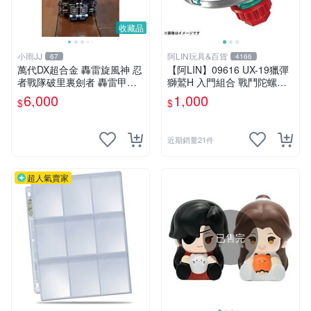
收藏品
小雨JJ
阿LIN玩具&百貨
67
4166
萬代DX超合金 轟雷旋風神 忍
【阿LIN】09616 UX-19獵彈
者戰隊破里裏劍者 轟雷甲蟲
獅鷲H 入門組合 戰鬥陀螺ＸB
轟雷鍬形蟲 絕版稀有老物收
EYBLADE X
6,000
1,000
$
$
藏品
近期銷量21件
超人氣賣家
已售完