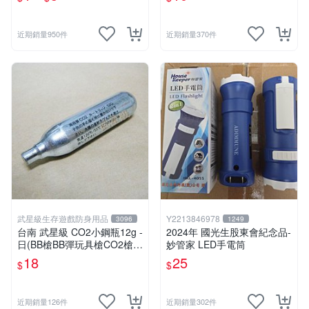
夢卡 官方現貨
近期銷量950件
近期銷量370件
武星級生存遊戲防身用品
Y2213846978
3096
1249
台南 武星級 CO2小鋼瓶12g -
2024年 國光生股東會紀念品-
日(BB槍BB彈玩具槍CO2槍長
妙管家 LED手電筒
槍短槍模型槍壓縮氣瓶氮氣瓶
18
25
$
$
近期銷量126件
近期銷量302件