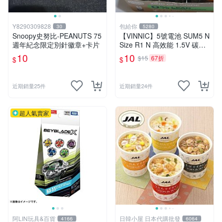
Y8290309828
包給你
30
5280
Snoopy史努比-PEANUTS 75
【VINNIC】5號電池 SUM5 N
週年紀念限定別針徽章+卡片
Size R1 N 高效能 1.5V 碳鋅
電池 鋅錳
10
10
$15
67折
$
$
近期銷量25件
近期銷量24件
超人氣賣家
阿LIN玩具&百貨
日韓小屋 日本代購批發
4166
6064