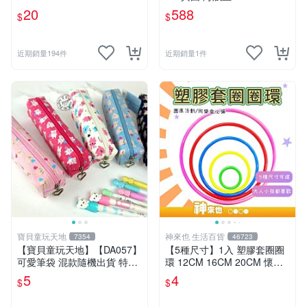
20
588
$
$
近期銷量194件
近期銷量1件
寶貝童玩天地
神來也 生活百貨
7354
46723
【寶貝童玩天地】【DA057】
【5種尺寸】1入 塑膠套圈圈
可愛筆袋 混款隨機出貨 特價*
環 12CM 16CM 20CM 懷舊
LT01
童玩 兒童玩具 夜市套圈圈 塑
5
4
$
$
膠套環 遊戲道具 套環