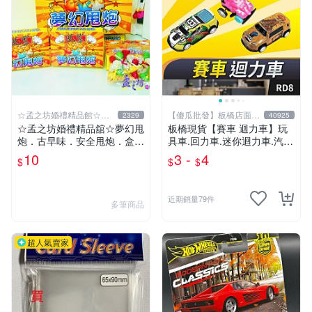
☆孟之坊婚禮精品館☆超
【傻瓜批發】板橋店面-
2329
40925
商取貨付款
平板電腦
☆孟之坊婚禮精品舘☆夢幻甩
板橋現貨【賽車 迴力車】玩
炮．古早味．安全甩炮．盒裝
具車.回力車.迷你迴力車.汽車
甩炮 ．懷舊童玩 ．整人玩具
玩具.可愛玩具.兒童禮物.回力
10
3 -
4
$
$
$
車玩具【傻瓜批發】RD8
近期銷量79件
多筆商品
超人氣賣家