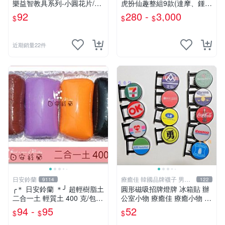
樂益智教具系列-小圓花片/小
虎扮仙趣整組9款(達摩、鍾
雪花片拼插積木(2.5cm,300
馗、神農大帝、地藏王、三太
92
280 -
3,000
$
$
$
片裝)台灣製ST安全玩具
子、關公、觀音、太陽星君、
濟公)
近期銷量22件
日安鈴蘭
療癒佳 韓國品牌襪子 男女
9114
122
襪
╭＊ 日安鈴蘭 ＊╯ 超輕樹脂土
圓形磁吸招牌燈牌 冰箱貼 辦
二合一土 輕質土 400 克/包
公室小物 療癒佳 療癒小物 71
兒童輕黏土 (新增 350克特調
1全家OK萊爾富全聯50嵐好
94 -
95
52
$
$
$
色 可選)
市多海尼根可口可樂羅森科羅