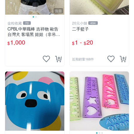
注目
金粒收藏
20元小舖
70
494
CPBL中華職棒 吉祥物 歐告
二手籃子
台灣犬 客場黑 娃娃（非吊
飾）
1,000
1 -
20
$
$
$
近期銷量168件