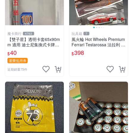
注目
魔卡商行
玩具箱
4763
7
【雙子星】透明卡套65x90m
風火輪 Hot Wheels Premium
m 適用 迪士尼集換式卡牌遊
Ferrari Testarossa 法拉利 M
戲 Disney Lorcana Reign of
odern Classics 2號
40
398
$
$
Jafar
運費抵用券
近期銷量75件