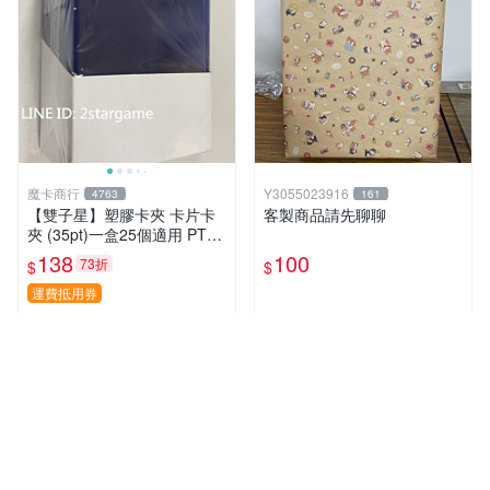
魔卡商行
Y3055023916
4763
161
【雙子星】塑膠卡夾 卡片卡
客製商品請先聊聊
夾 (35pt)一盒25個適用 PTC
G 寶可夢 遊戲王 界線超越典
138
100
73折
$
$
藏包 忍者飛旋
運費抵用券
近期銷量48件
近期銷量35件