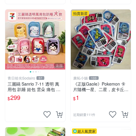
拍賣新星
注目
青日拾光Sodairo
廣拓小舖
57
133
三麗鷗 Sanrio 7-11 透明 萬
《正版Gaole》Pokemon 卡
用包 趴睡 娃包 雲朵 痛包 大
片隨機一星、二星，皮卡丘、
款 美樂蒂 布丁狗 大耳狗 庫
小火龍、秒花種子、傑尼龜
299
1
$
$
洛米 帕恰狗
近期銷量111件
超人氣賣家