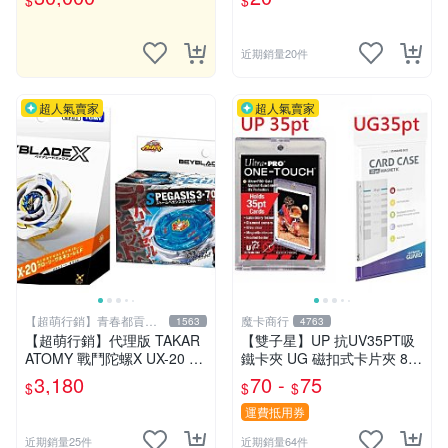
$
$
外的新選擇.大量優惠.桌遊收
納
近期銷量20件
超人氣賣家
超人氣賣家
【超萌行銷】青春都貢獻
魔卡商行
1563
4763
給玩具了
【超萌行銷】代理版 TAKAR
【雙子星】UP 抗UV35PT吸
ATOMY 戰鬥陀螺X UX-20 榮
鐵卡夾 UG 磁扣式卡片夾 81
耀女武神 LF & BX-00 暴風天
575-UV 適用 球員卡 卡磚 摩
3,180
70 -
75
$
$
$
馬3-70RA 附發射器 兩款合售
天巔峰 蒼空烈流
運費抵用券
近期銷量25件
近期銷量64件