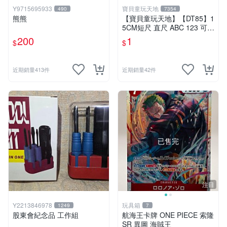
Y9715695933
寶貝童玩天地
490
7354
熊熊
【寶貝童玩天地】【DT85】1
5CM短尺 直尺 ABC 123 可愛
花樣~1支 特價1元
200
1
$
$
近期銷量413件
近期銷量42件
已售完
注目
Y2213846978
玩具箱
1249
7
股東會紀念品 工作組
航海王卡牌 ONE PIECE 索隆
SR 異圖 海賊王