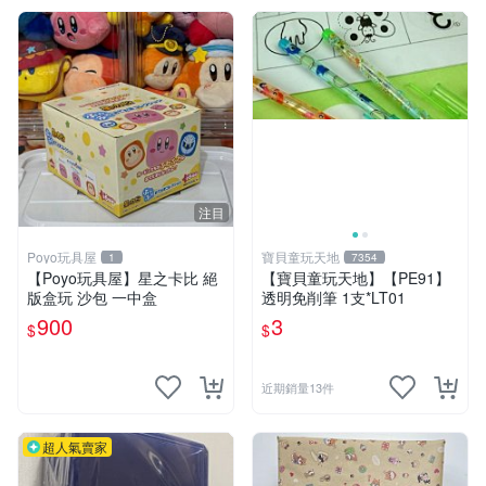
注目
Poyo玩具屋
寶貝童玩天地
1
7354
【Poyo玩具屋】星之卡比 絕
【寶貝童玩天地】【PE91】
版盒玩 沙包 一中盒
透明免削筆 1支*LT01
900
3
$
$
近期銷量13件
超人氣賣家