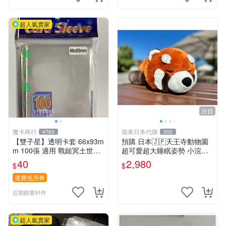
超人氣賣家
注目
魔卡商行
柴來日本代購
4763
302
【雙子星】透明卡套 66x93m
預購 日本🇯🇵天王寺動物園
m 100張 適用 戰鎚冥土世界
超可愛超大睡眠姿勢 小浣熊
希德塔 卡片 第1層
抱枕
40
2,980
$
$
運費抵用券
近期銷量91件
超人氣賣家