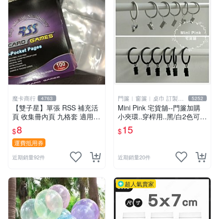
魔卡商行
門簾︱窗簾︱桌巾 訂製販
4763
5252
售
【雙子星】單張 RSS 補充活
Mini Pink 宅貨舖--門簾加購
頁 收集冊內頁 九格套 適用 P
小夾環..穿桿用..黑/白2色可選
TCG ws 鋼彈 迪士尼 柯南 哥
【K000】不單獨販售
8
15
$
$
吉拉
運費抵用券
近期銷量92件
近期銷量20件
超人氣賣家