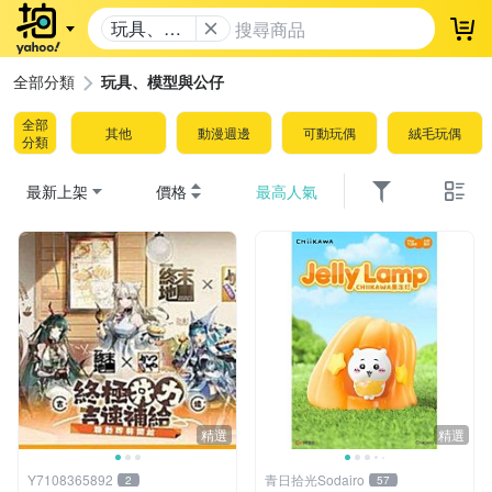
玩具、模
登
型與公仔
全部分類
玩具、模型與公仔
全部
其他
動漫週邊
可動玩偶
絨毛玩偶
分類
最新上架
價格
最高人氣
精選
精選
Y7108365892
青日拾光Sodairo
2
57