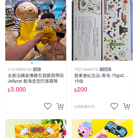
注目
Y1676985195
Y2213846978
23
1249
全新法國老佛爺百貨購買帶回
股東會紀念品-香皂-75gx2…
Jellycat 航海造型巴塞羅熊
10份
3,000
200
$
$
近期銷量37件