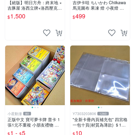
【絕版】明日方舟：終末地 ×
吉伊卡哇 ちいかわ Chiikawa
吉豚屋 洛西立牌+洛西壓克力
馬克圖布 果凍 燈 小夜燈 吉
吊飾+洛西透卡
伊 烏薩奇
1,500
499
$
$
小星動漫
Y7303203806
80
1260
正版中文 寶可夢卡牌 普卡 1
"全新卡冊內頁補充包" 四宮格
張1元不重複 小朋友禮物 補
一包十頁(材質為薄款) ＄10
習班獎勵 中文版 PTCG寶可
元 (下單最少十包)
1 -
5
10
$
$
$