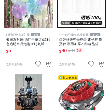
西門町發光派對屋
娃娃研究學苑專業煙具
7535
15195
發光派對屋(西門中華店)@彩
㊣娃娃研究學苑㊣ 電子秤 珠
色透明水晶泡泡12吋氣球 透
寶秤 專用加厚20絲樣品袋 夾
明彩色氣球
鏈袋 5X7 (G051)
5
60
$100
6折
$
$
近期銷量20件
近期銷量25件
超人氣賣家