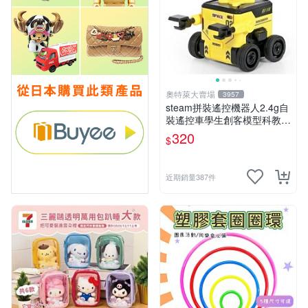
奧特萊大賣場
3957
steam拼裝遙控機器人2.4g自
裝遙控車學生創客模型科教玩
具 推薦推薦締造W
320
$
近期銷量387件