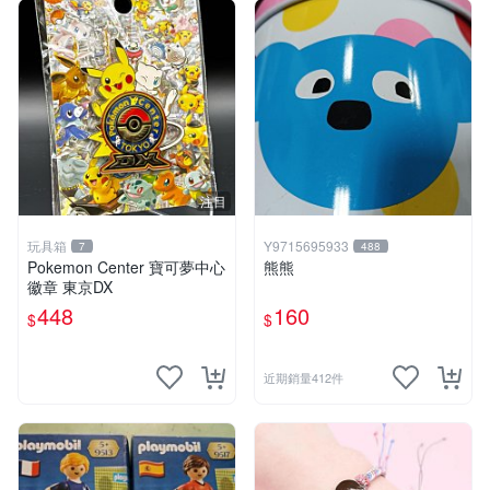
注目
玩具箱
Y9715695933
7
488
Pokemon Center 寶可夢中心
熊熊
徽章 東京DX
448
160
$
$
近期銷量412件