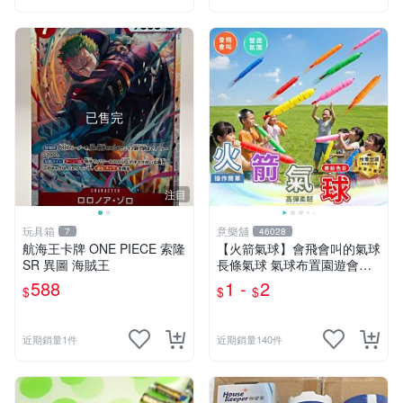
已售完
注目
玩具箱
意樂舖
7
46028
航海王卡牌 ONE PIECE 索隆
【火箭氣球】會飛會叫的氣球
SR 異圖 海賊王
長條氣球 氣球布置園遊會氣
球 生日派對氣球 彩色氣球☆
588
1 -
2
$
$
$
意樂鋪☆
近期銷量1件
近期銷量140件