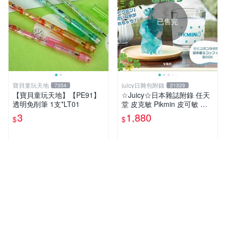
已售完
寶貝童玩天地
juicy日雜包附錄
7354
21329
【寶貝童玩天地】【PE91】
☆Juicy☆日本雜誌附錄 任天
透明免削筆 1支*LT01
堂 皮克敏 Pikmin 皮可敏 儲
冰盒 冰塊盒 製冰盒 冰塊模具
3
1,880
$
$
製冰模具 杯子 水杯
近期銷量13件
近期銷量32件
超人氣賣家
已售完