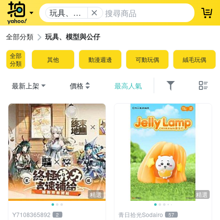
玩具、模
登
型與公仔
全部分類
玩具、模型與公仔
全部
其他
動漫週邊
可動玩偶
絨毛玩偶
分類
最新上架
價格
最高人氣
精選
精選
Y7108365892
青日拾光Sodairo
2
57