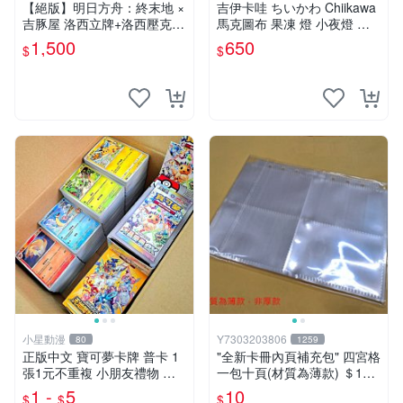
【絕版】明日方舟：終末地 ×
吉伊卡哇 ちいかわ Chiikawa
吉豚屋 洛西立牌+洛西壓克力
馬克圖布 果凍 燈 小夜燈 吉
吊飾+洛西透卡
伊 烏薩奇
1,500
650
$
$
小星動漫
Y7303203806
80
1259
正版中文 寶可夢卡牌 普卡 1
"全新卡冊內頁補充包" 四宮格
張1元不重複 小朋友禮物 補
一包十頁(材質為薄款) ＄10
習班獎勵 中文版 PTCG寶可
元 (下單最少十包)
1 -
5
10
$
$
$