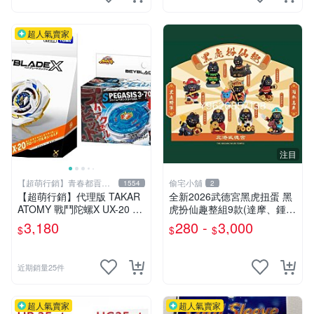
超人氣賣家
注目
【超萌行銷】青春都貢獻
偷宅小舖
1554
2
給玩具了
【超萌行銷】代理版 TAKAR
￼全新2026武德宮黑虎扭蛋 黑
ATOMY 戰鬥陀螺X UX-20 榮
虎扮仙趣整組9款(達摩、鍾
耀女武神 LF & BX-00 暴風天
馗、神農大帝、地藏王、三太
3,180
280 -
3,000
$
$
$
馬3-70RA 附發射器 兩款合售
子、關公、觀音、太陽星君、
濟公)
近期銷量25件
超人氣賣家
超人氣賣家