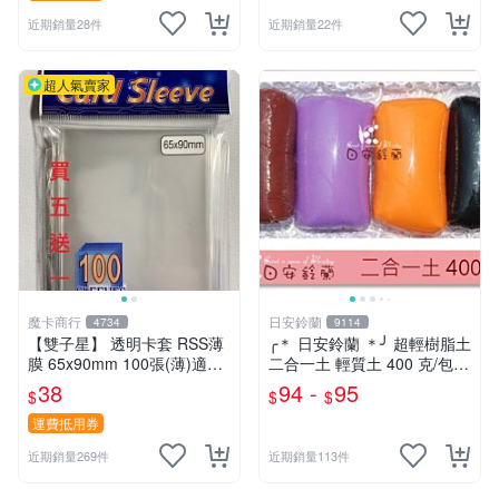
近期銷量28件
近期銷量22件
超人氣賣家
魔卡商行
日安鈴蘭
4734
9114
【雙子星】 透明卡套 RSS薄
╭＊ 日安鈴蘭 ＊╯ 超輕樹脂土
膜 65x90mm 100張(薄)適用
二合一土 輕質土 400 克/包
桌遊 波波夫 POPOV 紙牌 Bo
兒童輕黏土 (新增 350克特調
38
94 -
95
$
$
$
ardgame
色 可選)
運費抵用券
近期銷量269件
近期銷量113件