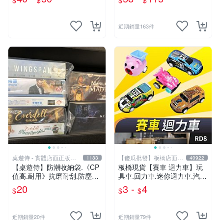
$
$
$
$
正版 J00051341
近期銷量163件
桌遊侍 - 實體店面正版專
【傻瓜批發】板橋店面-
1183
40922
賣
平板電腦
【桌遊侍】防潮收納袋.《CP
板橋現貨【賽車 迴力車】玩
值高.耐用》抗磨耐刮.防塵實
具車.回力車.迷你迴力車.汽車
用.保護桌遊.桌遊周邊.牌套
玩具.可愛玩具.兒童禮物.回力
20
3 -
4
$
$
$
外的新選擇.大量優惠.桌遊收
車玩具【傻瓜批發】RD8
納
近期銷量20件
近期銷量79件