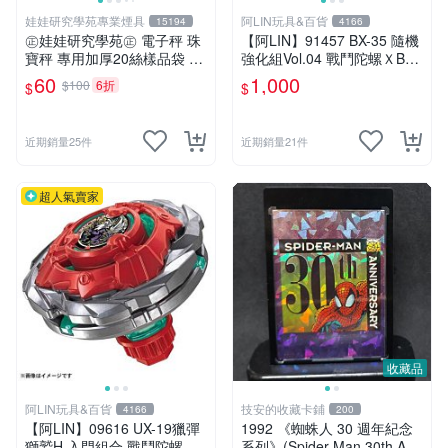
娃娃研究學苑專業煙具
阿LIN玩具&百貨
15194
4166
㊣娃娃研究學苑㊣ 電子秤 珠
【阿LIN】91457 BX-35 隨機
寶秤 專用加厚20絲樣品袋 夾
強化組Vol.04 戰鬥陀螺ＸBEY
鏈袋 5X7 (G051)
BLADE X
60
1,000
$100
6折
$
$
近期銷量25件
近期銷量21件
超人氣賣家
收藏品
阿LIN玩具&百貨
技安的收藏卡鋪
4166
200
【阿LIN】09616 UX-19獵彈
1992 《蜘蛛人 30 週年紀念
獅鷲H 入門組合 戰鬥陀螺ＸB
系列》(Spider-Man 30th Ann