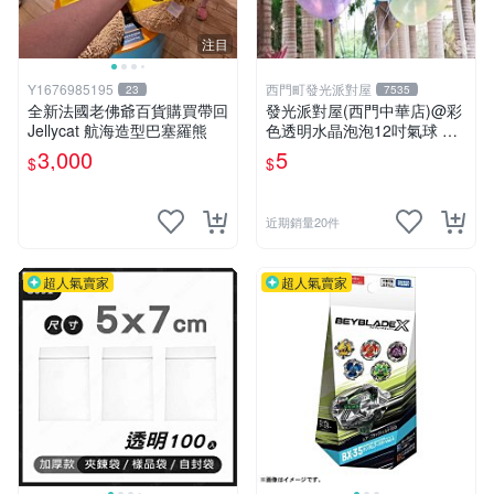
注目
Y1676985195
西門町發光派對屋
23
7535
全新法國老佛爺百貨購買帶回
發光派對屋(西門中華店)@彩
Jellycat 航海造型巴塞羅熊
色透明水晶泡泡12吋氣球 透
明彩色氣球
3,000
5
$
$
近期銷量20件
超人氣賣家
超人氣賣家