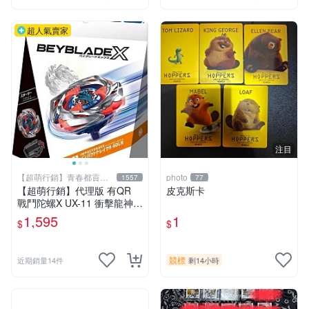
超人氣賣家
注目
【超萌行銷】青春都貢獻
photo
1557
77
給玩具了
【超萌行銷】代理版 有QR
皮克斯卡
戰鬥陀螺X UX-11 衝擊龍神 9
-60LR 豪華組 附發射器
1,595
1
$
$
競標
近期銷量14件
剩14小時