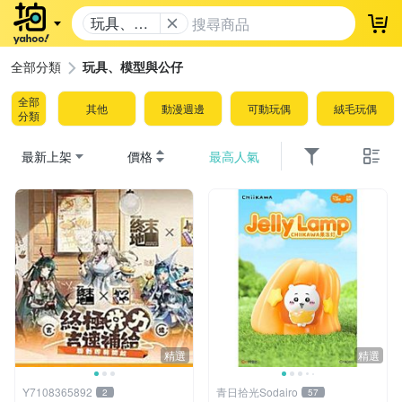
玩具、模
登
型與公仔
全部分類
玩具、模型與公仔
全部
其他
動漫週邊
可動玩偶
絨毛玩偶
分類
最新上架
價格
最高人氣
精選
精選
Y7108365892
青日拾光Sodairo
2
57