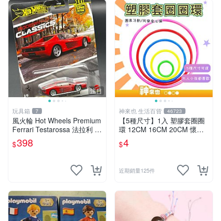
注目
玩具箱
神來也 生活百貨
7
46723
風火輪 Hot Wheels Premium
【5種尺寸】1入 塑膠套圈圈
Ferrari Testarossa 法拉利 M
環 12CM 16CM 20CM 懷舊
odern Classics 2號
童玩 兒童玩具 夜市套圈圈 塑
398
4
$
$
膠套環 遊戲道具 套環
近期銷量125件