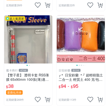
近期銷量28件
近期銷量22件
超人氣賣家
魔卡商行
日安鈴蘭
4744
9114
【雙子星】 透明卡套 RSS薄
╭＊ 日安鈴蘭 ＊╯ 超輕樹脂土
膜 65x90mm 100張(薄)適用
二合一土 輕質土 400 克/包
桌遊 波波夫 POPOV 紙牌 Bo
兒童輕黏土 (新增 350克特調
38
94 -
95
$
$
$
ardgame
色 可選)
運費抵用券
近期銷量269件
近期銷量113件