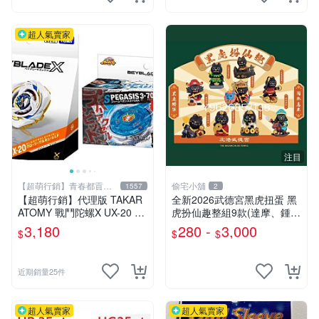
超人氣賣家
注目
【超萌行銷】青春都貢獻
偷宅小舖
1557
2
給玩具了
【超萌行銷】代理版 TAKAR
￼全新2026武德宮黑虎扭蛋 黑
ATOMY 戰鬥陀螺X UX-20 榮
虎扮仙趣整組9款(達摩、鍾
耀女武神 LF & BX-00 暴風天
馗、神農大帝、地藏王、三太
3,180
280 -
3,000
$
$
$
馬3-70RA 附發射器 兩款合售
子、關公、觀音、太陽星君、
濟公)
近期銷量25件
超人氣賣家
超人氣賣家