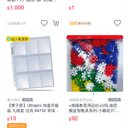
EYBLADE X
1,000
1
$
$
競標
近期銷量21件
剩14小時
超人氣賣家
魔卡商行
旭陽教育用品社
4744
11375
20239298
【雙子星】Ultrapro 加蓋升級
※旭陽教育用品社※USL遊思
版 九格套 活頁 84732 單張寄
樂益智教具系列-小圓花片/小
出 內頁 9格
雪花片拼插積木(2.5cm,300
13
92
$
$
片裝)台灣製ST安全玩具
運費抵用券