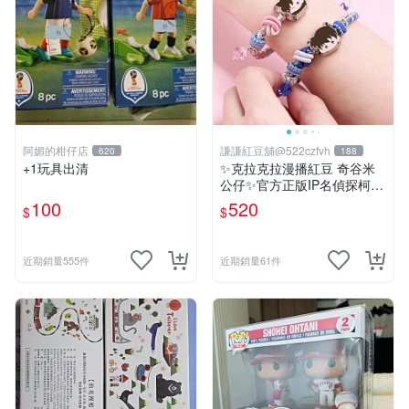
阿媚的柑仔店
謙謙紅豆舖@522czfvh
620
188
+1玩具出清
✨克拉克拉漫播紅豆 奇谷米
公仔✨官方正版IP名偵探柯南
手繩共六款
100
520
$
$
近期銷量555件
近期銷量61件