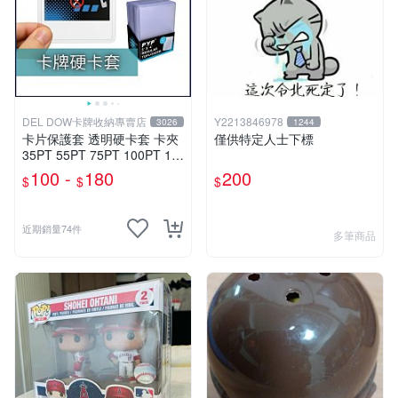
DEL DOW卡牌收納專賣店
Y2213846978
3026
1244
卡片保護套 透明硬卡套 卡夾
僅供特定人士下標
35PT 55PT 75PT 100PT 13
0PT 180PT 寶可夢 寶可夢 遊
100 -
180
200
$
$
$
戲王 球員卡 球衣卡
近期銷量74件
多筆商品