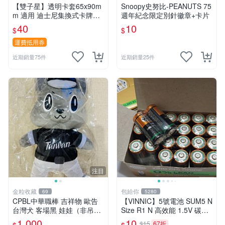
【雙子星】透明卡套65x90m
Snoopy史努比-PEANUTS 75
m 適用 迪士尼集換式卡牌遊
週年紀念限定別針徽章+卡片
戲 Disney Lorcana Reign of
40
10
$
$
Jafar
運費抵用券
近期銷量75件
近期銷量25件
注目
金粒收藏
包給你
69
5280
CPBL中華職棒 吉祥物 歐告
【VINNIC】5號電池 SUM5 N
台灣犬 客場黑 娃娃（非吊
Size R1 N 高效能 1.5V 碳鋅
飾）
電池 鋅錳
1,000
10
$15
67折