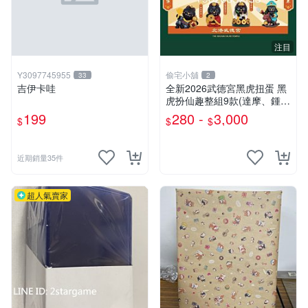
注目
Y3097745955
偷宅小舖
33
2
吉伊卡哇
￼全新2026武德宮黑虎扭蛋 黑
虎扮仙趣整組9款(達摩、鍾
馗、神農大帝、地藏王、三太
199
280 -
3,000
$
$
$
子、關公、觀音、太陽星君、
濟公)
近期銷量35件
超人氣賣家