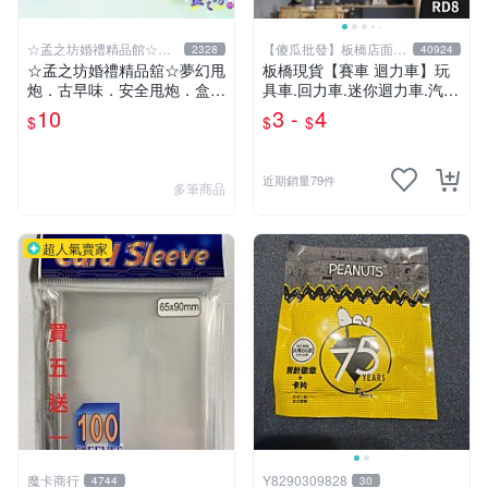
☆孟之坊婚禮精品館☆超
【傻瓜批發】板橋店面-
2328
40924
商取貨付款
平板電腦
☆孟之坊婚禮精品舘☆夢幻甩
板橋現貨【賽車 迴力車】玩
炮．古早味．安全甩炮．盒裝
具車.回力車.迷你迴力車.汽車
甩炮 ．懷舊童玩 ．整人玩具
玩具.可愛玩具.兒童禮物.回力
10
3 -
4
$
$
$
車玩具【傻瓜批發】RD8
近期銷量79件
多筆商品
超人氣賣家
魔卡商行
Y8290309828
4744
30