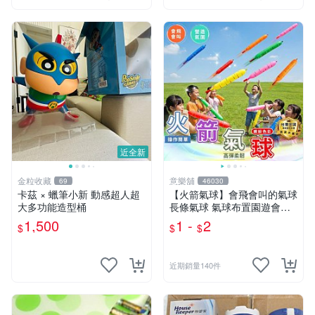
近全新
金粒收藏
意樂舖
69
46030
卡茲 × 蠟筆小新 動感超人超
【火箭氣球】會飛會叫的氣球
大多功能造型桶
長條氣球 氣球布置園遊會氣
球 生日派對氣球 彩色氣球☆
1,500
1 -
2
$
$
$
意樂鋪☆
近期銷量140件