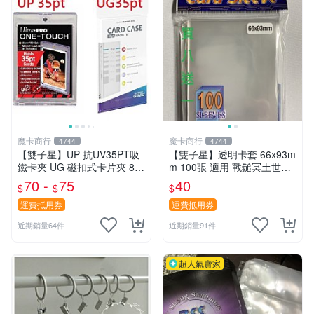
魔卡商行
魔卡商行
4744
4744
【雙子星】UP 抗UV35PT吸
【雙子星】透明卡套 66x93m
鐵卡夾 UG 磁扣式卡片夾 81
m 100張 適用 戰鎚冥土世界
575-UV 適用 球員卡 卡磚 摩
希德塔 卡片 第1層
70 -
75
40
$
$
$
天巔峰 蒼空烈流
運費抵用券
運費抵用券
近期銷量64件
近期銷量91件
超人氣賣家