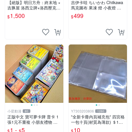
【絕版】明日方舟：終末地 ×
吉伊卡哇 ちいかわ Chiikawa
吉豚屋 洛西立牌+洛西壓克力
馬克圖布 果凍 燈 小夜燈 吉
吊飾+洛西透卡
伊 烏薩奇
1,500
499
$
$
小星動漫
Y7303203806
80
1260
正版中文 寶可夢卡牌 普卡 1
"全新卡冊內頁補充包" 四宮格
張1元不重複 小朋友禮物 補
一包十頁(材質為薄款) ＄10
習班獎勵 中文版 PTCG寶可
元 (下單最少十包)
1 -
5
10
$
$
$