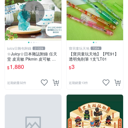
已售完
juicy日雜包附錄
寶貝童玩天地
21329
7354
☆Juicy☆日本雜誌附錄 任天
【寶貝童玩天地】【PE91】
堂 皮克敏 Pikmin 皮可敏 儲
透明免削筆 1支*LT01
冰盒 冰塊盒 製冰盒 冰塊模具
1,880
3
$
$
製冰模具 杯子 水杯
近期銷量32件
近期銷量13件