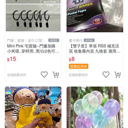
門簾︱窗簾︱桌巾 訂製販
魔卡商行
5252
4744
售
Mini Pink 宅貨舖--門簾加購
【雙子星】單張 RSS 補充活
小夾環..穿桿用..黑/白2色可選
頁 收集冊內頁 九格套 適用 P
【K000】不單獨販售
TCG ws 鋼彈 迪士尼 柯南 哥
15
8
$
$
吉拉
運費抵用券
近期銷量20件
近期銷量92件