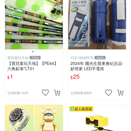
寶貝童玩天地
Y2213846978
7354
1244
【寶貝童玩天地】【PE44】
2024年 國光生股東會紀念品-
六角鉛筆*LT01
妙管家 LED手電筒
1
25
$
$
近期銷量100件
近期銷量286件
超人氣賣家