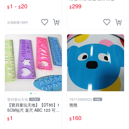
款 美樂蒂 布丁狗 大耳狗 庫
1 -
20
299
$
$
$
洛米 帕恰狗
近期銷量168件
寶貝童玩天地
Y9715695933
7354
488
【寶貝童玩天地】【DT85】1
熊熊
5CM短尺 直尺 ABC 123 可愛
花樣~1支 特價1元
1
160
$
$