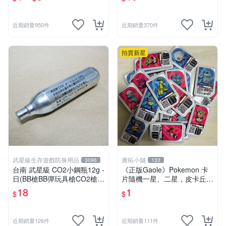
夢卡 官方現貨
近期銷量950件
近期銷量370件
拍賣新星
武星級生存遊戲防身用品
廣拓小舖
3096
133
台南 武星級 CO2小鋼瓶12g -
《正版Gaole》Pokemon 卡
日(BB槍BB彈玩具槍CO2槍長
片隨機一星、二星，皮卡丘、
槍短槍模型槍壓縮氣瓶氮氣瓶
小火龍、秒花種子、傑尼龜
18
1
$
$
近期銷量126件
近期銷量111件