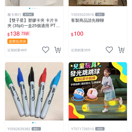
魔卡商行
Y3055023916
4744
161
【雙子星】塑膠卡夾 卡片卡
客製商品請先聊聊
夾 (35pt)一盒25個適用 PTC
G 寶可夢 遊戲王 界線超越典
138
100
73折
$
$
藏包 忍者飛旋
運費抵用券
近期銷量48件
近期銷量35件
Y0562639382
Y7071726510
861
456