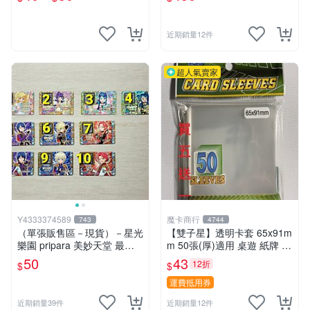
近期銷量12件
超人氣賣家
Y4333374589
魔卡商行
743
4744
（單張販售區－現貨）－星光
【雙子星】透明卡套 65x91m
樂園 pripara 美妙天堂 最終
m 50張(厚)適用 桌遊 紙牌 vir
章 （22章. 23章）Pr&Cr角色
gin queen 處女皇后 Boardga
50
43
12折
$
$
卡☆☆單筆訂單需滿200不含
me
運費才會出貨喔!請詳閱“關於
運費抵用券
我”
近期銷量39件
近期銷量12件