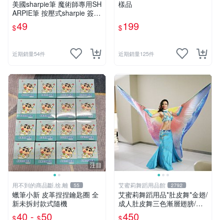
美國sharpie筆 魔術師專用SH
樣品
ARPIE筆 按壓式sharpie 簽名
用奇異筆 有梗的筆 整人筆
49
199
$
$
近期銷量54件
近期銷量125件
注目
用不到的商品斷.捨.離
艾蜜莉舞蹈用品館
55
2792
蠟筆小新 皮革捏捏鑰匙圈 全
艾蜜莉舞蹈用品*肚皮舞*金翅/
新未拆封款式隨機
成人肚皮舞三色漸層翅膀/肚
皮舞道具$450元
40 -
50
450
$
$
$