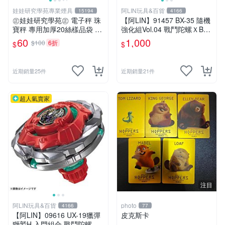
娃娃研究學苑專業煙具
阿LIN玩具&百貨
15194
4166
㊣娃娃研究學苑㊣ 電子秤 珠
【阿LIN】91457 BX-35 隨機
寶秤 專用加厚20絲樣品袋 夾
強化組Vol.04 戰鬥陀螺ＸBEY
鏈袋 5X7 (G051)
BLADE X
60
1,000
$100
6折
$
$
近期銷量25件
近期銷量21件
超人氣賣家
注目
阿LIN玩具&百貨
photo
4166
77
【阿LIN】09616 UX-19獵彈
皮克斯卡
獅鷲H 入門組合 戰鬥陀螺ＸB