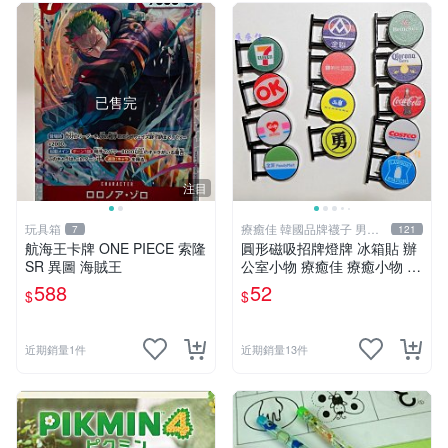
已售完
注目
玩具箱
療癒佳 韓國品牌襪子 男女
7
121
襪
航海王卡牌 ONE PIECE 索隆
圓形磁吸招牌燈牌 冰箱貼 辦
SR 異圖 海賊王
公室小物 療癒佳 療癒小物 71
1全家OK萊爾富全聯50嵐好
588
52
$
$
市多海尼根可口可樂羅森科羅
娜
近期銷量1件
近期銷量13件