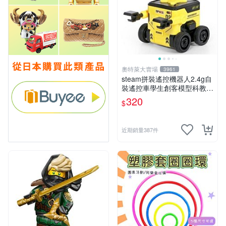
奧特萊大賣場
3961
steam拼裝遙控機器人2.4g自
裝遙控車學生創客模型科教玩
具 推薦推薦締造W
320
$
近期銷量387件