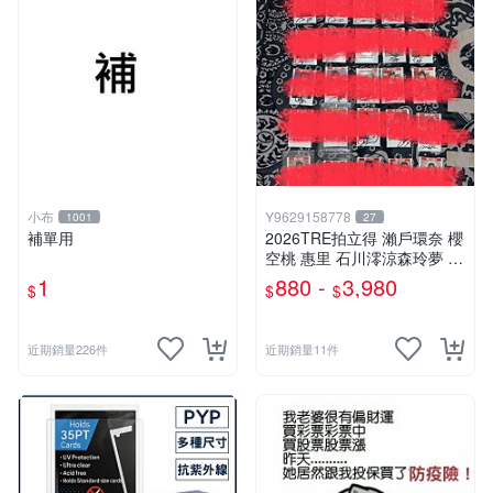
小布
Y9629158778
1001
27
補單用
2026TRE拍立得 瀨戶環奈 櫻
空桃 惠里 石川澪涼森玲夢 神
木麗 七森莉莉 西宮夢 渡部穗
1
880 -
3,980
$
$
$
乃 本莊鈴 小那海綾 純白彩永
八木奈奈 三田真鈴 淺野心 森
日向子
近期銷量226件
近期銷量11件