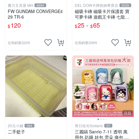
魔力文具屋 MH
DEL DOW卡牌收納專賣店
6694
3026
FW GUNDAM CONVERGE♯
磁吸卡磚 磁吸卡片保護套 寶
29 TR-6
可夢卡磚 遊戲王卡磚 七龍珠
球員卡 球衣卡 35PT 55PT 1
120
25 -
65
$
$
$
00PT 130PT 180PT
近期銷量222件
近期銷量209件
注目
20元小舖
青日拾光Sodairo
494
57
二手籃子
三麗鷗 Sanrio 7-11 透明 萬
用包 趴睡 娃包 雲朵 痛包 大