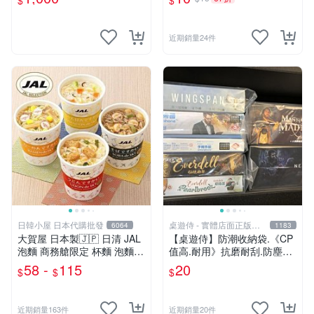
$
$
近期銷量24件
日韓小屋 日本代購批發
桌遊侍 - 實體店面正版專
6064
1183
賣
大賀屋 日本製🇯🇵 日清 JAL
【桌遊侍】防潮收納袋.《CP
泡麵 商務艙限定 杯麵 泡麵
值高.耐用》抗磨耐刮.防塵實
海鮮什錦 和風醬油拉麵 日航
用.保護桌遊.桌遊周邊.牌套
58 -
115
20
$
$
$
正版 J00051341
外的新選擇.大量優惠.桌遊收
納
近期銷量163件
近期銷量20件