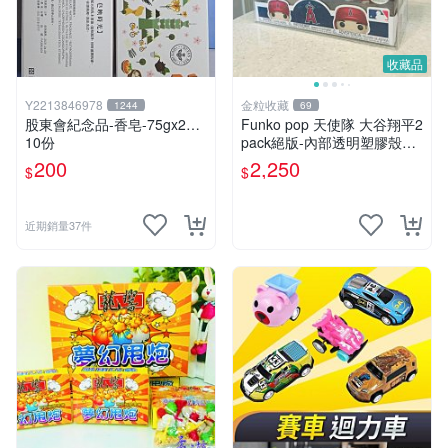
收藏品
Y2213846978
金粒收藏
1244
69
股東會紀念品-香皂-75gx2…
Funko pop 天使隊 大谷翔平2
10份
pack絕版-內部透明塑膠殼損
傷、盒損、公仔本體全新
200
2,250
$
$
近期銷量37件