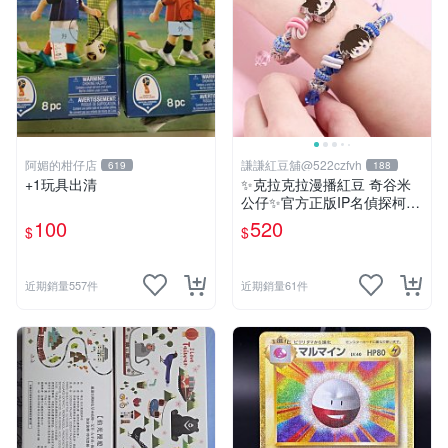
阿媚的柑仔店
謙謙紅豆舖@522czfvh
619
188
+1玩具出清
✨克拉克拉漫播紅豆 奇谷米
公仔✨官方正版IP名偵探柯南
手繩共六款
100
520
$
$
近期銷量557件
近期銷量61件