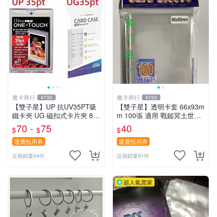
魔卡商行
魔卡商行
4733
4733
【雙子星】UP 抗UV35PT吸
【雙子星】透明卡套 66x93m
鐵卡夾 UG 磁扣式卡片夾 81
m 100張 適用 戰鎚冥土世界
575-UV 適用 球員卡 卡磚 摩
希德塔 卡片 第1層
70 -
75
40
$
$
$
天巔峰 蒼空烈流
運費抵用券
運費抵用券
近期銷量64件
近期銷量91件
超人氣賣家