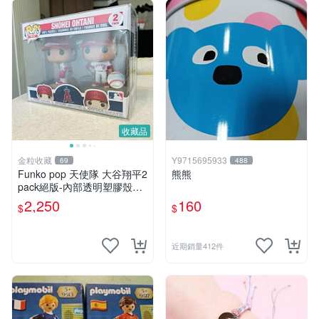
收藏品
金粒收藏
Y9715695933
69
488
Funko pop 天使隊 大谷翔平2
熊熊
pack絕版-內部透明塑膠殼損
傷、盒損、公仔本體全新
2,250
160
$
$
近期銷量412件