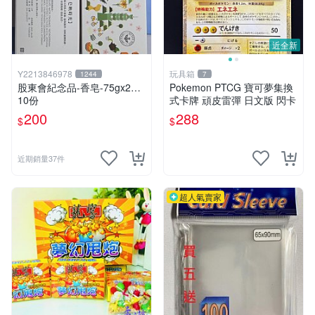
近全新
Y2213846978
玩具箱
1244
7
股東會紀念品-香皂-75gx2…
Pokemon PTCG 寶可夢集換
10份
式卡牌 頑皮雷彈 日文版 閃卡
200
288
$
$
近期銷量37件
超人氣賣家