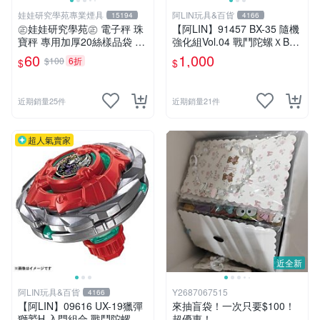
娃娃研究學苑專業煙具
阿LIN玩具&百貨
15194
4166
㊣娃娃研究學苑㊣ 電子秤 珠
【阿LIN】91457 BX-35 隨機
寶秤 專用加厚20絲樣品袋 夾
強化組Vol.04 戰鬥陀螺ＸBEY
鏈袋 5X7 (G051)
BLADE X
60
1,000
$100
6折
$
$
近期銷量25件
近期銷量21件
超人氣賣家
近全新
阿LIN玩具&百貨
Y2687067515
4166
【阿LIN】09616 UX-19獵彈
來抽盲袋！一次只要$100！
獅鷲H 入門組合 戰鬥陀螺ＸB
超優惠！