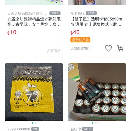
☆孟之坊婚禮精品館☆超
魔卡商行
2328
4733
商取貨付款
☆孟之坊婚禮精品舘☆夢幻甩
【雙子星】透明卡套65x90m
炮．古早味．安全甩炮．盒裝
m 適用 迪士尼集換式卡牌遊
甩炮 ．懷舊童玩 ．整人玩具
戲 Disney Lorcana Reign of
10
40
$
$
Jafar
運費抵用券
近期銷量75件
多筆商品
Y8290309828
包給你
29
5280