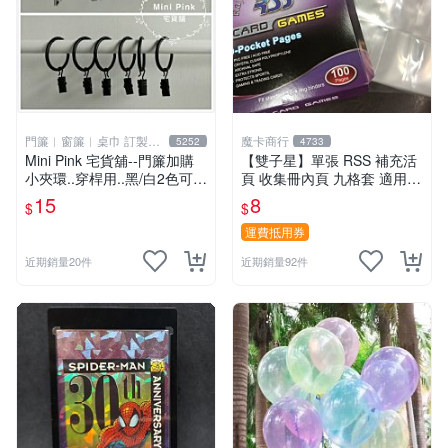
門簾︱窗簾︱桌巾 訂製販
魔卡商行
5252
4733
售
Mini Pink 宅貨舖--門簾加購
【雙子星】單張 RSS 補充活
小夾環..穿桿用..黑/白2色可選
頁 收集冊內頁 九格套 適用 P
【K000】不單獨販售
TCG ws 鋼彈 迪士尼 柯南 哥
15
8
$
$
吉拉
運費抵用券
近期銷量20件
近期銷量92件