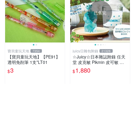
已售完
寶貝童玩天地
juicy日雜包附錄
7354
21326
【寶貝童玩天地】【PE91】
☆Juicy☆日本雜誌附錄 任天
透明免削筆 1支*LT01
堂 皮克敏 Pikmin 皮可敏 儲
冰盒 冰塊盒 製冰盒 冰塊模具
3
1,880
$
$
製冰模具 杯子 水杯
近期銷量13件
近期銷量32件
超人氣賣家