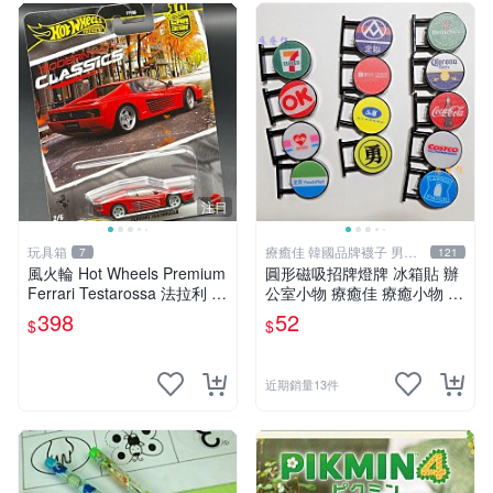
注目
玩具箱
療癒佳 韓國品牌襪子 男女
7
121
襪
風火輪 Hot Wheels Premium
圓形磁吸招牌燈牌 冰箱貼 辦
Ferrari Testarossa 法拉利 M
公室小物 療癒佳 療癒小物 71
odern Classics 2號
1全家OK萊爾富全聯50嵐好
398
52
$
$
市多海尼根可口可樂羅森科羅
娜
近期銷量13件