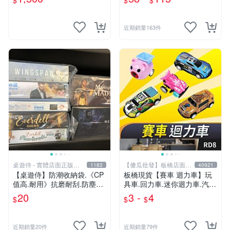
$
$
$
正版 J00051341
近期銷量163件
桌遊侍 - 實體店面正版專
【傻瓜批發】板橋店面-
1183
40921
賣
平板電腦
【桌遊侍】防潮收納袋.《CP
板橋現貨【賽車 迴力車】玩
值高.耐用》抗磨耐刮.防塵實
具車.回力車.迷你迴力車.汽車
用.保護桌遊.桌遊周邊.牌套
玩具.可愛玩具.兒童禮物.回力
20
3 -
4
$
$
$
外的新選擇.大量優惠.桌遊收
車玩具【傻瓜批發】RD8
納
近期銷量20件
近期銷量79件