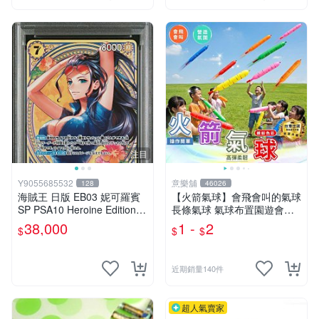
注目
Y9055685532
意樂舖
128
46026
海賊王 日版 EB03 妮可羅賓
【火箭氣球】會飛會叫的氣球
SP PSA10 Heroine Edition N
長條氣球 氣球布置園遊會氣
ico Robin ワンピース
球 生日派對氣球 彩色氣球☆
38,000
1 -
2
$
$
$
意樂鋪☆
近期銷量140件
超人氣賣家