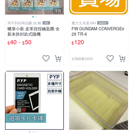
注目
用不到的商品斷.捨.離
魔力文具屋 MH
55
6693
蠟筆小新 皮革捏捏鑰匙圈 全
FW GUNDAM CONVERGE♯
新未拆封款式隨機
29 TR-6
40 -
50
120
$
$
$
近期銷量222件