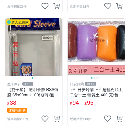
近期銷量28件
近期銷量22件
超人氣賣家
魔卡商行
日安鈴蘭
4733
9114
【雙子星】 透明卡套 RSS薄
╭＊ 日安鈴蘭 ＊╯ 超輕樹脂土
膜 65x90mm 100張(薄)適用
二合一土 輕質土 400 克/包
桌遊 波波夫 POPOV 紙牌 Bo
兒童輕黏土 (新增 350克特調
38
94 -
95
$
$
$
ardgame
色 可選)
運費抵用券
近期銷量269件
近期銷量113件