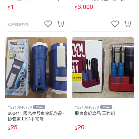
花樣~1支 特價1元
1
3,000
$
$
近期銷量42件
Y2213846978
Y2213846978
1244
1244
2024年 國光生股東會紀念品-
股東會紀念品 工作組
妙管家 LED手電筒
25
20
$
$