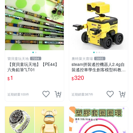
寶貝童玩天地
奧特萊大賣場
7354
3955
【寶貝童玩天地】【PE44】
steam拼裝遙控機器人2.4g自
六角鉛筆*LT01
裝遙控車學生創客模型科教玩
具 推薦推薦締造W
1
320
$
$
近期銷量100件
近期銷量387件