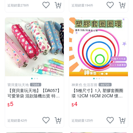
近期銷量278件
近期銷量194件
寶貝童玩天地
神來也 生活百貨
7354
46720
【寶貝童玩天地】【DA057】
【5種尺寸】1入 塑膠套圈圈
可愛筆袋 混款隨機出貨 特價*
環 12CM 16CM 20CM 懷舊
LT01
童玩 兒童玩具 夜市套圈圈 塑
5
4
$
$
膠套環 遊戲道具 套環
近期銷量42件
近期銷量125件