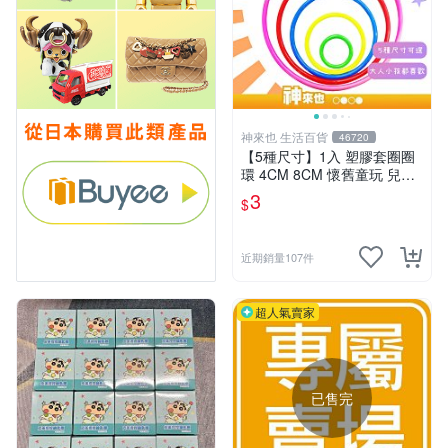
神來也 生活百貨
46720
【5種尺寸】1入 塑膠套圈圈
環 4CM 8CM 懷舊童玩 兒童
玩具 夜市套圈圈 塑膠套環 遊
3
$
戲道具 套環
近期銷量107件
超人氣賣家
已售完