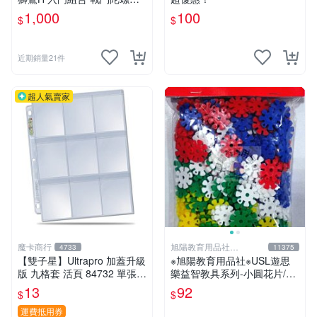
EYBLADE X
1,000
100
$
$
近期銷量21件
超人氣賣家
魔卡商行
旭陽教育用品社
4733
11375
20239298
【雙子星】Ultrapro 加蓋升級
※旭陽教育用品社※USL遊思
版 九格套 活頁 84732 單張寄
樂益智教具系列-小圓花片/小
出 內頁 9格
雪花片拼插積木(2.5cm,300
13
92
$
$
片裝)台灣製ST安全玩具
運費抵用券