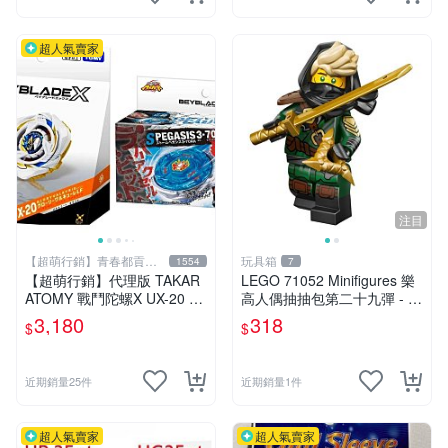
超人氣賣家
注目
【超萌行銷】青春都貢獻
玩具箱
1554
7
給玩具了
【超萌行銷】代理版 TAKAR
LEGO 71052 Minifigures 樂
ATOMY 戰鬥陀螺X UX-20 榮
高人偶抽抽包第二十九彈 - 神
耀女武神 LF & BX-00 暴風天
秘浪人（Mysterious Ronin）
3,180
318
$
$
馬3-70RA 附發射器 兩款合售
近期銷量25件
近期銷量1件
超人氣賣家
超人氣賣家