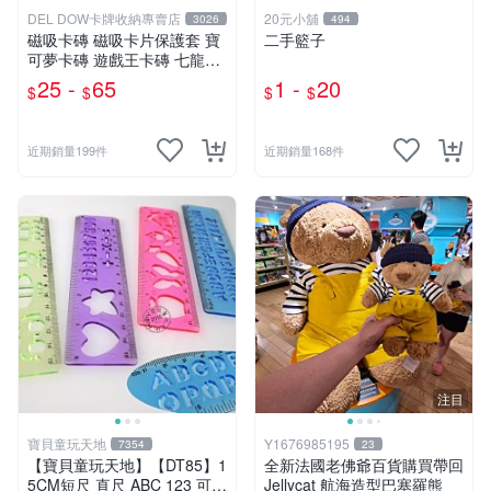
DEL DOW卡牌收納專賣店
20元小舖
3026
494
磁吸卡磚 磁吸卡片保護套 寶
二手籃子
可夢卡磚 遊戲王卡磚 七龍珠
球員卡 球衣卡 35PT 55PT 1
25 -
65
1 -
20
$
$
$
$
00PT 130PT 180PT
近期銷量199件
近期銷量168件
注目
寶貝童玩天地
Y1676985195
7354
23
【寶貝童玩天地】【DT85】1
全新法國老佛爺百貨購買帶回
5CM短尺 直尺 ABC 123 可愛
Jellycat 航海造型巴塞羅熊