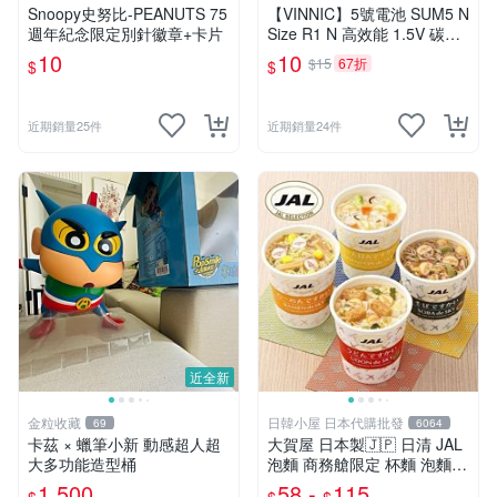
Snoopy史努比-PEANUTS 75
【VINNIC】5號電池 SUM5 N
週年紀念限定別針徽章+卡片
Size R1 N 高效能 1.5V 碳鋅
電池 鋅錳
10
10
$15
67折
$
$
近期銷量25件
近期銷量24件
近全新
金粒收藏
日韓小屋 日本代購批發
69
6064
卡茲 × 蠟筆小新 動感超人超
大賀屋 日本製🇯🇵 日清 JAL
大多功能造型桶
泡麵 商務艙限定 杯麵 泡麵
海鮮什錦 和風醬油拉麵 日航
1,500
58 -
115