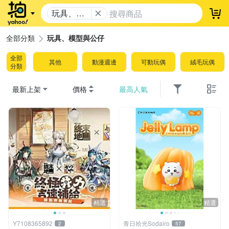
玩具、模
登
型與公仔
全部分類
玩具、模型與公仔
全部
其他
動漫週邊
可動玩偶
絨毛玩偶
分類
最新上架
價格
最高人氣
精選
精選
Y7108365892
青日拾光Sodairo
2
57