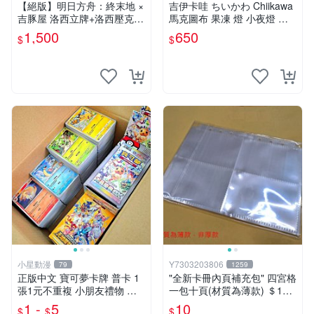
【絕版】明日方舟：終末地 ×
吉伊卡哇 ちいかわ Chiikawa
吉豚屋 洛西立牌+洛西壓克力
馬克圖布 果凍 燈 小夜燈 吉
吊飾+洛西透卡
伊 烏薩奇
1,500
650
$
$
小星動漫
Y7303203806
79
1259
正版中文 寶可夢卡牌 普卡 1
"全新卡冊內頁補充包" 四宮格
張1元不重複 小朋友禮物 補
一包十頁(材質為薄款) ＄10
習班獎勵 中文版 PTCG寶可
元 (下單最少十包)
1 -
5
10
$
$
$