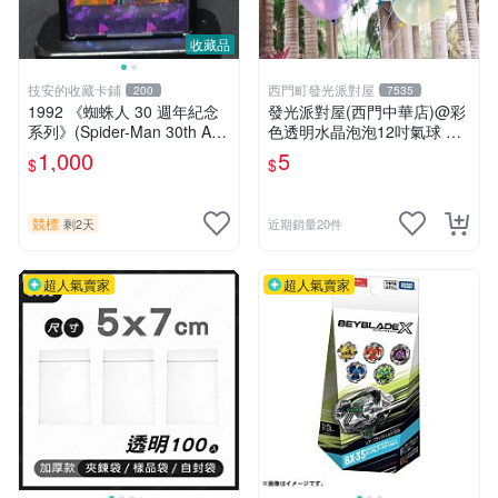
收藏品
技安的收藏卡鋪
西門町發光派對屋
200
7535
1992 《蜘蛛人 30 週年紀念
發光派對屋(西門中華店)@彩
系列》(Spider-Man 30th Ann
色透明水晶泡泡12吋氣球 透
iversary) 閃卡 早期 漫畫 電
明彩色氣球
1,000
5
$
$
影 蜘蛛人 含 卡磚 底座
競標
剩2天
近期銷量20件
超人氣賣家
超人氣賣家