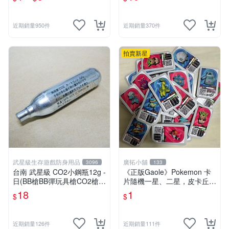
夢卡 官方現貨
近期銷量950件
近期銷量370件
拍賣新星
武星級生存遊戲防身用品
廣拓小舖
3096
133
台南 武星級 CO2小鋼瓶12g -
《正版Gaole》Pokemon 卡
日(BB槍BB彈玩具槍CO2槍長
片隨機一星、二星，皮卡丘、
槍短槍模型槍壓縮氣瓶氮氣瓶
小火龍、秒花種子、傑尼龜
18
1
$
$
近期銷量126件
近期銷量111件