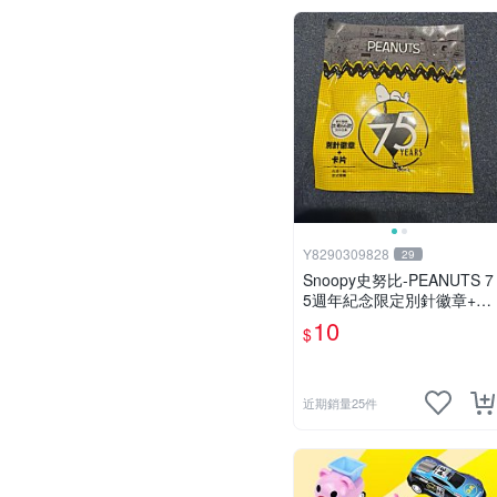
Y8290309828
29
Snoopy史努比-PEANUTS 7
5週年紀念限定別針徽章+卡
片
10
$
近期銷量25件