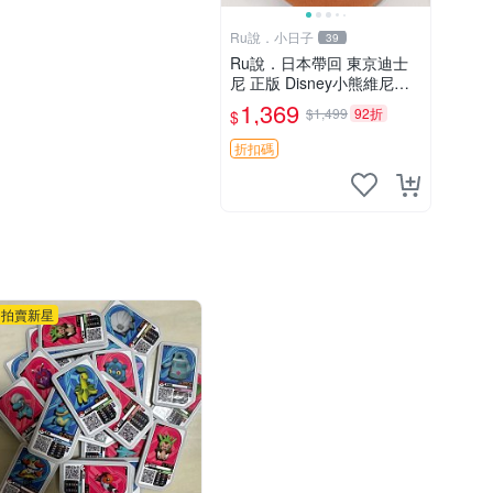
Ru說．小日子
39
Ru說．日本帶回 東京迪士
尼 正版 Disney小熊維尼娃
娃 蜂蜜罐維尼
1,369
$1,499
92折
$
折扣碼
拍賣新星