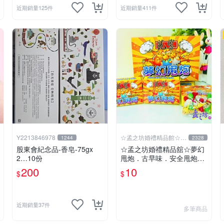
近期銷量125件
近期銷量411件
Y2213846978
☆孟之坊婚禮精品館☆超
1244
2328
商取貨付款
股東會紀念品-香皂-75gx
☆孟之坊婚禮精品舘☆夢幻
2…10份
甩炮．古早味．安全甩炮．
盒裝甩炮 ．懷舊童玩 ．整
200
10
$
$
人玩具
近期銷量37件
多筆商品