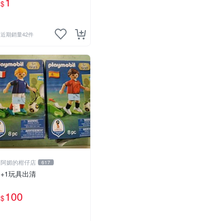
1
$
近期銷量42件
阿媚的柑仔店
617
+1玩具出清
100
$