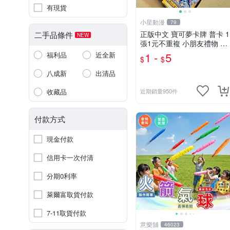
有現貨
小星動漫
79
正版中文 寶可夢卡牌 普卡 1
二手品條件
NEW
張1元不重複 小朋友禮物 補
習班獎勵 中文版 PTCG寶可
1 -
5
福利品
近全新
$
$
夢卡 官方現貨
八成新
出清品
收藏品
近期銷量950件
付款方式
現金付款
信用卡一次付清
分期0利率
萊爾富取貨付款
7-11取貨付款
意樂舖
46023