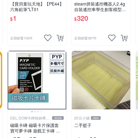
【寶貝童玩天地】【PE44】
steam拼裝遙控機器人2.4g
六角鉛筆*LT01
自裝遙控車學生創客模型科
教玩具 推薦推薦締造W
1
320
$
$
近期銷量100件
近期銷量387件
DEL DOW卡牌收納專賣
20元小舖
3026
494
店
磁吸卡磚 磁吸卡片保護套
二手籃子
寶可夢卡磚 遊戲王卡磚 七
龍珠 球員卡 球衣卡 35PT 5