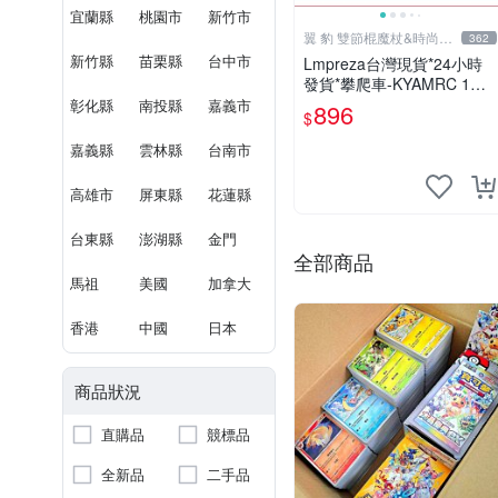
宜蘭縣
桃園市
新竹市
翼 豹 雙節棍魔杖&時尚廣
362
場
新竹縣
苗栗縣
台中市
Lmpreza台灣現貨*24小時
發貨*攀爬車-KYAMRC 1：1
4新款RC遙控車專業大腳攀
彰化縣
南投縣
嘉義市
896
$
爬越野賽車玩具汽車模型car
嘉義縣
雲林縣
台南市
高雄市
屏東縣
花蓮縣
台東縣
澎湖縣
金門
全部商品
馬祖
美國
加拿大
香港
中國
日本
商品狀況
直購品
競標品
全新品
二手品