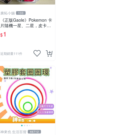
廣拓小舖
133
《正版Gaole》Pokemon 卡
片隨機一星、二星，皮卡
丘、小火龍、秒花種子、傑
1
$
尼龜
近期銷量111件
神來也 生活百貨
46712