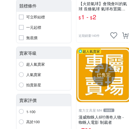
【火箭氣球】會飛會叫的氣
競標條件
球 長條氣球 氣球布置園遊
會氣球 生日派對氣球 彩色
1 -
2
可立即結標
$
$
氣球☆意樂鋪☆
一元起標
近期銷量140件
無底價
超人氣賣家
賣家等級
超人氣賣家
已售完
人氣賣家
拍賣新星
賣家評價
魔力文具屋 MH
6688
1-100
漫威蜘蛛人6吋傳奇人物 -
高於100
蜘蛛人電影 制裁者