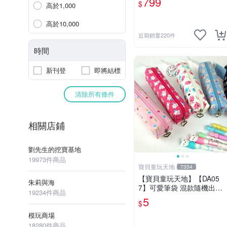
799
$
高於1,000
高於10,000
近期銷量220件
時間
新刊登
即將結標
清除所有條件
相關店鋪
劉先生的挖寶基地
19973件商品
寶貝童玩天地
7354
【寶貝童玩天地】【DA05
朱莉與海
7】可愛筆袋 混款隨機出貨
19234件商品
特價*LT01
5
$
模玩商場
18280件商品