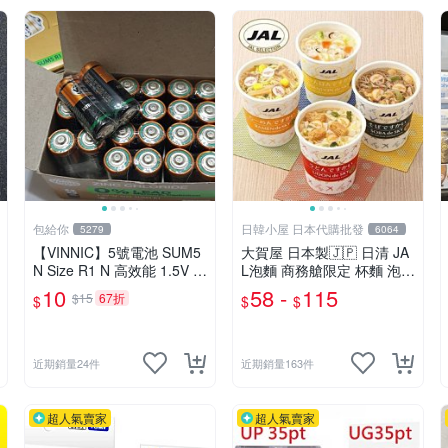
包給你
日韓小屋 日本代購批發
5279
6064
【VINNIC】5號電池 SUM5
大賀屋 日本製🇯🇵 日清 JA
N Size R1 N 高效能 1.5V 碳
L泡麵 商務艙限定 杯麵 泡麵
鋅電池 鋅錳
海鮮什錦 和風醬油拉麵 日
10
58 -
115
$15
67折
$
$
$
航 正版 J00051341
近期銷量24件
近期銷量163件
超人氣賣家
超人氣賣家