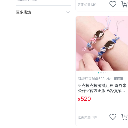
近期銷量42件
更多店舖
謙謙紅豆舖@522czfvh
188
✨克拉克拉漫播紅豆 奇谷米
公仔✨官方正版IP名偵探柯
南手繩共六款
520
$
近期銷量61件