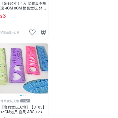
【5種尺寸】1入 塑膠套圈圈
環 4CM 8CM 懷舊童玩 兒童
玩具 夜市套圈圈 塑膠套環
3
$
遊戲道具 套環
近期銷量107件
寶貝童玩天地
7354
【寶貝童玩天地】【DT85】
15CM短尺 直尺 ABC 123
可愛花樣~1支 特價1元