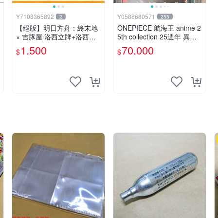
Y7108365892
Y0586680571
2
255
【絕版】明日方舟：終末地
ONEPIECE 航海王 anime 2
× 吉豚屋 洛西立牌+洛西壓
5th collection 25週年 異圖
克力吊飾+洛西透卡
金字 領導卡 OP08-001、00
1,500
70,000
$
$
2、021、057、058、098