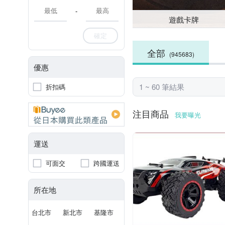
-
遊戲卡牌
確定
全部
(945683)
優惠
1 ~ 60 筆結果
折扣碼
注目商品
我要曝光
運送
可面交
跨國運送
所在地
台北市
新北市
基隆市