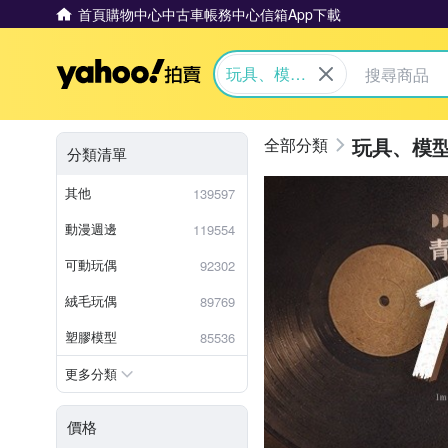
首頁
購物中心
中古車
帳務中心
信箱
App下載
Yahoo拍賣
玩具、模型
與公仔
玩具、模
分類清單
其他
139597
動漫週邊
119554
可動玩偶
92302
絨毛玩偶
89769
塑膠模型
85536
更多分類
價格