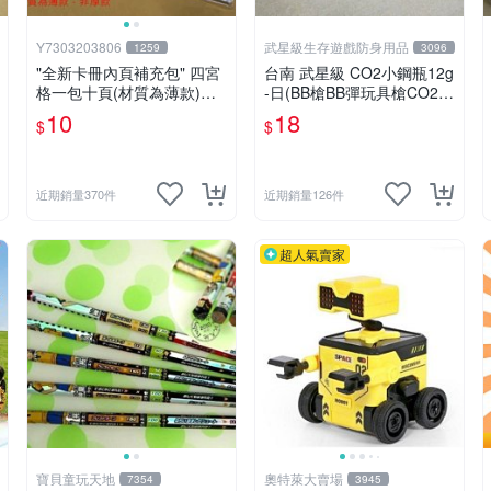
Y7303203806
武星級生存遊戲防身用品
1259
3096
"全新卡冊內頁補充包" 四宮
台南 武星級 CO2小鋼瓶12g
格一包十頁(材質為薄款)
-日(BB槍BB彈玩具槍CO2槍
＄10元 (下單最少十包)
長槍短槍模型槍壓縮氣瓶氮
10
18
$
$
氣瓶
近期銷量370件
近期銷量126件
超人氣賣家
寶貝童玩天地
奧特萊大賣場
7354
3945