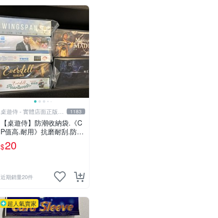
桌遊侍 - 實體店面正版專
1183
賣
【桌遊侍】防潮收納袋.《C
P值高.耐用》抗磨耐刮.防塵
實用.保護桌遊.桌遊周邊.牌
20
$
套 外的新選擇.大量優惠.桌
遊收納
近期銷量20件
超人氣賣家