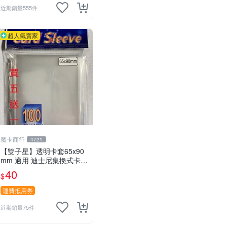
近期銷量555件
超人氣賣家
魔卡商行
4721
【雙子星】透明卡套65x90
mm 適用 迪士尼集換式卡牌
遊戲 Disney Lorcana Reign
40
$
of Jafar
運費抵用券
近期銷量75件