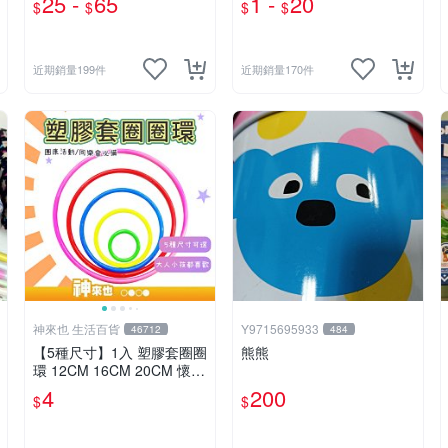
25 -
65
1 -
20
$
$
$
$
5PT 100PT 130PT 180PT
近期銷量199件
近期銷量170件
神來也 生活百貨
Y9715695933
46712
484
【5種尺寸】1入 塑膠套圈圈
熊熊
環 12CM 16CM 20CM 懷舊
童玩 兒童玩具 夜市套圈圈
4
200
$
$
塑膠套環 遊戲道具 套環