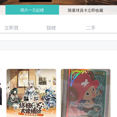
唱片一元起標
限量球員卡立即收藏
立即買
競標
二手