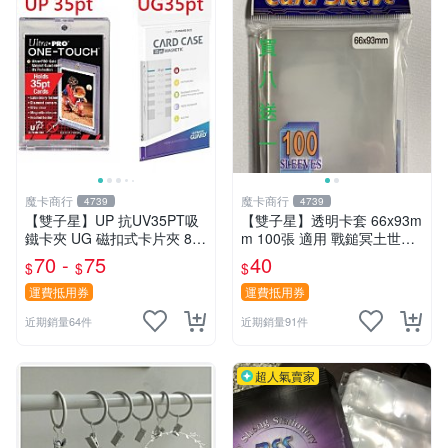
魔卡商行
魔卡商行
4739
4739
【雙子星】UP 抗UV35PT吸
【雙子星】透明卡套 66x93m
鐵卡夾 UG 磁扣式卡片夾 81
m 100張 適用 戰鎚冥土世界
575-UV 適用 球員卡 卡磚 摩
希德塔 卡片 第1層
70 -
75
40
$
$
$
天巔峰 蒼空烈流
運費抵用券
運費抵用券
近期銷量64件
近期銷量91件
超人氣賣家