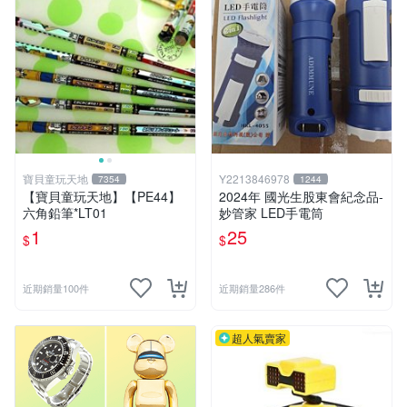
寶貝童玩天地
Y2213846978
7354
1244
【寶貝童玩天地】【PE44】
2024年 國光生股東會紀念品-
六角鉛筆*LT01
妙管家 LED手電筒
1
25
$
$
近期銷量100件
近期銷量286件
超人氣賣家