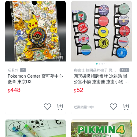
注目
玩具箱
療癒佳 韓國品牌襪子 男女
7
121
襪
Pokemon Center 寶可夢中心
圓形磁吸招牌燈牌 冰箱貼 辦
徽章 東京DX
公室小物 療癒佳 療癒小物 71
1全家OK萊爾富全聯50嵐好
448
52
$
$
市多海尼根可口可樂羅森科羅
娜
近期銷量13件