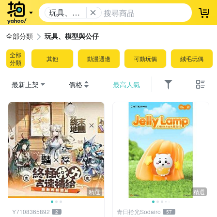
玩具、模
登
型與公仔
全部分類
玩具、模型與公仔
全部
其他
動漫週邊
可動玩偶
絨毛玩偶
分類
最新上架
價格
最高人氣
精選
精選
Y7108365892
青日拾光Sodairo
2
57