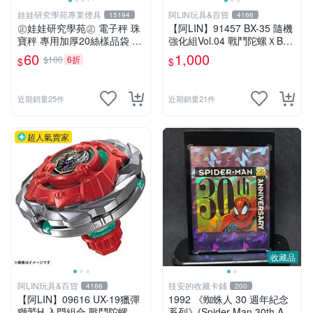
娃娃研究學苑專業煙具
阿LIN玩具&百貨
15194
4166
㊣娃娃研究學苑㊣ 電子秤 珠
【阿LIN】91457 BX-35 隨機
寶秤 專用加厚20絲樣品袋 夾
強化組Vol.04 戰鬥陀螺ＸBEY
鏈袋 5X7 (G051)
BLADE X
60
1,000
$100
6折
$
$
近期銷量25件
近期銷量21件
超人氣賣家
收藏品
阿LIN玩具&百貨
技安的收藏卡鋪
4166
200
【阿LIN】09616 UX-19獵彈
1992 《蜘蛛人 30 週年紀念
獅鷲H 入門組合 戰鬥陀螺ＸB
系列》(Spider-Man 30th Ann