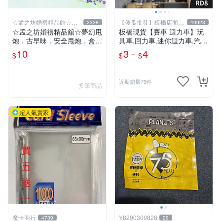
☆孟之坊婚禮精品館☆超
【傻瓜批發】板橋店面-
2328
40923
商取貨付款
平板電腦
☆孟之坊婚禮精品舘☆夢幻甩
板橋現貨【賽車 迴力車】玩
炮．古早味．安全甩炮．盒裝
具車.回力車.迷你迴力車.汽車
甩炮 ．懷舊童玩 ．整人玩具
玩具.可愛玩具.兒童禮物.回力
10
3 -
4
$
$
$
車玩具【傻瓜批發】RD8
近期銷量79件
多筆商品
超人氣賣家
魔卡商行
Y8290309828
4739
29