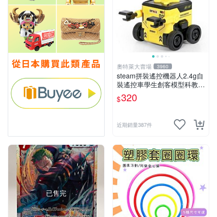
奧特萊大賣場
3960
steam拼裝遙控機器人2.4g自
裝遙控車學生創客模型科教玩
具 推薦推薦締造W
320
$
近期銷量387件
已售完