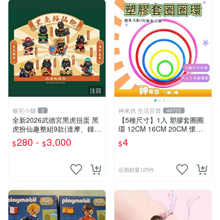
注目
偷宅小舖
神來也 生活百貨
2
46723
￼全新2026武德宮黑虎扭蛋 黑
【5種尺寸】1入 塑膠套圈圈
虎扮仙趣整組9款(達摩、鍾
環 12CM 16CM 20CM 懷舊
馗、神農大帝、地藏王、三太
童玩 兒童玩具 夜市套圈圈 塑
280 -
3,000
4
$
$
$
子、關公、觀音、太陽星君、
膠套環 遊戲道具 套環
濟公)
近期銷量125件