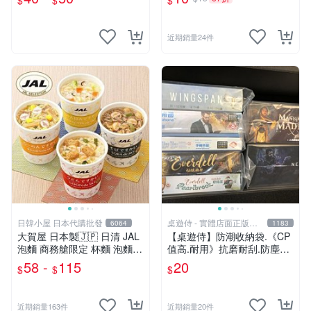
$
$
$
近期銷量24件
日韓小屋 日本代購批發
桌遊侍 - 實體店面正版專
6064
1183
賣
大賀屋 日本製🇯🇵 日清 JAL
【桌遊侍】防潮收納袋.《CP
泡麵 商務艙限定 杯麵 泡麵
值高.耐用》抗磨耐刮.防塵實
海鮮什錦 和風醬油拉麵 日航
用.保護桌遊.桌遊周邊.牌套
58 -
115
20
$
$
$
正版 J00051341
外的新選擇.大量優惠.桌遊收
納
近期銷量163件
近期銷量20件