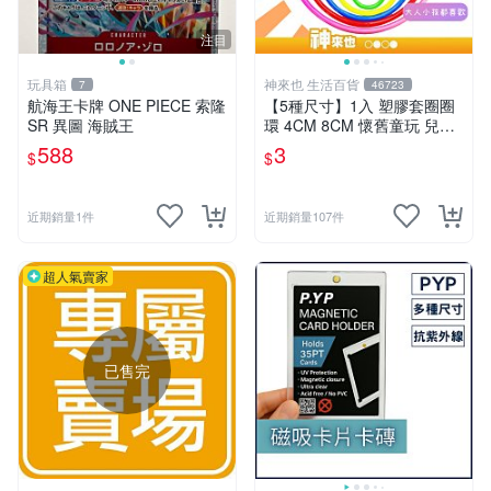
注目
玩具箱
神來也 生活百貨
7
46723
航海王卡牌 ONE PIECE 索隆
【5種尺寸】1入 塑膠套圈圈
SR 異圖 海賊王
環 4CM 8CM 懷舊童玩 兒童
玩具 夜市套圈圈 塑膠套環 遊
588
3
$
$
戲道具 套環
近期銷量1件
近期銷量107件
超人氣賣家
已售完