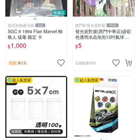
收藏品
技安的收藏卡鋪
西門町發光派對屋
200
7535
SGC 9 1994 Flair Marvel 蜘
發光派對屋(西門中華店)@彩
蛛人 猛毒 鑑定 卡
色透明水晶泡泡12吋氣球 透
明彩色氣球
1,000
5
$
$
競標
剩1天
近期銷量20件
超人氣賣家
超人氣賣家