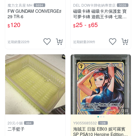
魔力文具屋 MH
DEL DOW卡牌收納專賣店
6694
3026
FW GUNDAM CONVERGE♯
磁吸卡磚 磁吸卡片保護套 寶
29 TR-6
可夢卡磚 遊戲王卡磚 七龍珠
球員卡 球衣卡 35PT 55PT 1
120
25 -
65
$
$
$
00PT 130PT 180PT
近期銷量222件
近期銷量209件
注目
20元小舖
Y9055685532
494
128
二手籃子
海賊王 日版 EB03 妮可羅賓
SP PSA10 Heroine Edition N