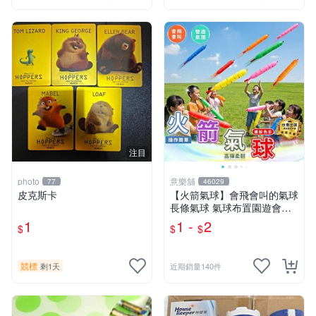
注目
photo
意樂舖
77
46029
皮克斯卡
【火箭氣球】會飛會叫的氣球
長條氣球 氣球布置園遊會氣
球 生日派對氣球 彩色氣球☆
1
1 -
2
$
$
$
意樂鋪☆
競標
剩1天
近期銷量140件