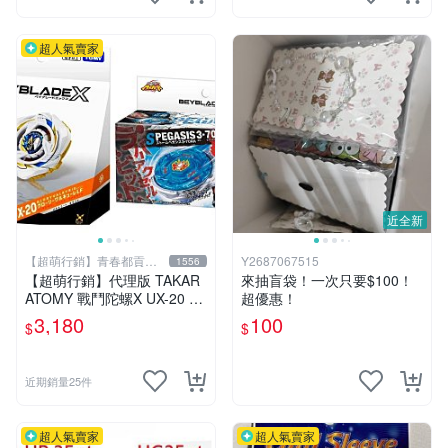
超人氣賣家
近全新
【超萌行銷】青春都貢獻
Y2687067515
1556
給玩具了
【超萌行銷】代理版 TAKAR
來抽盲袋！一次只要$100！
ATOMY 戰鬥陀螺X UX-20 榮
超優惠！
耀女武神 LF & BX-00 暴風天
3,180
100
$
$
馬3-70RA 附發射器 兩款合售
近期銷量25件
超人氣賣家
超人氣賣家