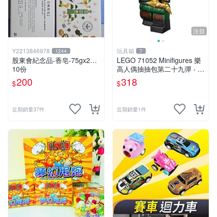
注目
Y2213846978
玩具箱
1244
7
股東會紀念品-香皂-75gx2…
LEGO 71052 Minifigures 樂
10份
高人偶抽抽包第二十九彈 - 神
秘浪人（Mysterious Ronin）
200
318
$
$
近期銷量37件
近期銷量1件