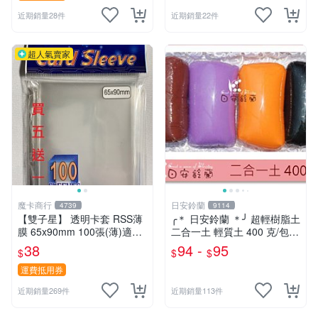
近期銷量28件
近期銷量22件
超人氣賣家
魔卡商行
日安鈴蘭
4739
9114
【雙子星】 透明卡套 RSS薄
╭＊ 日安鈴蘭 ＊╯ 超輕樹脂土
膜 65x90mm 100張(薄)適用
二合一土 輕質土 400 克/包
桌遊 波波夫 POPOV 紙牌 Bo
兒童輕黏土 (新增 350克特調
38
94 -
95
$
$
$
ardgame
色 可選)
運費抵用券
近期銷量269件
近期銷量113件