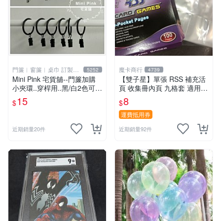
門簾︱窗簾︱桌巾 訂製販
魔卡商行
5252
4739
售
Mini Pink 宅貨舖--門簾加購
【雙子星】單張 RSS 補充活
小夾環..穿桿用..黑/白2色可選
頁 收集冊內頁 九格套 適用 P
【K000】不單獨販售
TCG ws 鋼彈 迪士尼 柯南 哥
15
8
$
$
吉拉
運費抵用券
近期銷量20件
近期銷量92件