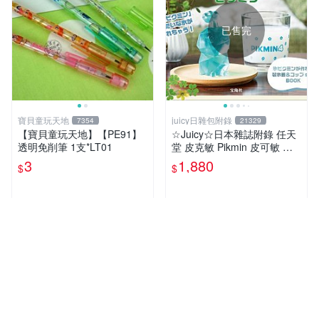
已售完
寶貝童玩天地
juicy日雜包附錄
7354
21329
【寶貝童玩天地】【PE91】
☆Juicy☆日本雜誌附錄 任天
透明免削筆 1支*LT01
堂 皮克敏 Pikmin 皮可敏 儲
冰盒 冰塊盒 製冰盒 冰塊模具
3
1,880
$
$
製冰模具 杯子 水杯
近期銷量13件
近期銷量32件
超人氣賣家