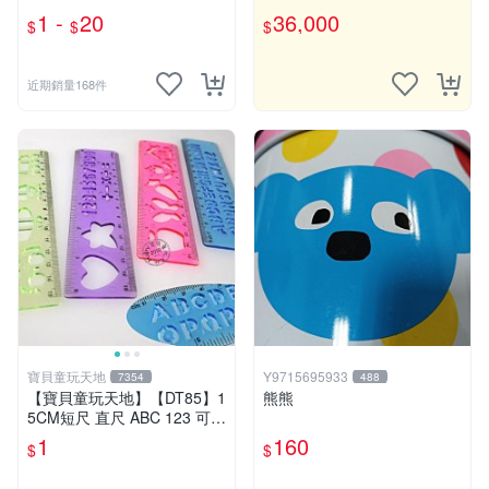
ico Robin ワンピース
1 -
20
36,000
$
$
$
近期銷量168件
寶貝童玩天地
Y9715695933
7354
488
【寶貝童玩天地】【DT85】1
熊熊
5CM短尺 直尺 ABC 123 可愛
花樣~1支 特價1元
1
160
$
$