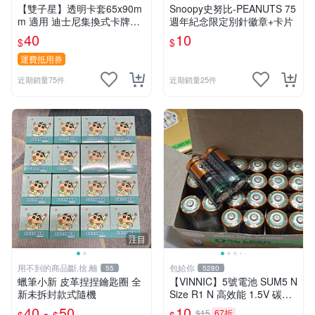
【雙子星】透明卡套65x90m
Snoopy史努比-PEANUTS 75
m 適用 迪士尼集換式卡牌遊
週年紀念限定別針徽章+卡片
戲 Disney Lorcana Reign of
40
10
$
$
Jafar
運費抵用券
近期銷量75件
近期銷量25件
注目
用不到的商品斷.捨.離
包給你
55
5280
蠟筆小新 皮革捏捏鑰匙圈 全
【VINNIC】5號電池 SUM5 N
新未拆封款式隨機
Size R1 N 高效能 1.5V 碳鋅
電池 鋅錳
40 -
50
10
$15
67折