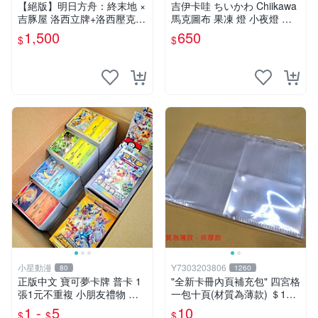
【絕版】明日方舟：終末地 ×
吉伊卡哇 ちいかわ Chiikawa
吉豚屋 洛西立牌+洛西壓克力
馬克圖布 果凍 燈 小夜燈 吉
吊飾+洛西透卡
伊 烏薩奇
1,500
650
$
$
小星動漫
Y7303203806
80
1260
正版中文 寶可夢卡牌 普卡 1
"全新卡冊內頁補充包" 四宮格
張1元不重複 小朋友禮物 補
一包十頁(材質為薄款) ＄10
習班獎勵 中文版 PTCG寶可
元 (下單最少十包)
1 -
5
10
$
$
$