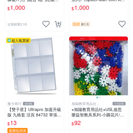
EYBLADE X
iversary) 閃卡 早期 漫畫 電
1,000
1,000
$
$
影 蜘蛛人 含 卡磚 底座
競標
近期銷量21件
剩1天
超人氣賣家
魔卡商行
旭陽教育用品社
4739
11375
20239298
【雙子星】Ultrapro 加蓋升級
※旭陽教育用品社※USL遊思
版 九格套 活頁 84732 單張寄
樂益智教具系列-小圓花片/小
出 內頁 9格
雪花片拼插積木(2.5cm,300
13
92
$
$
片裝)台灣製ST安全玩具
運費抵用券