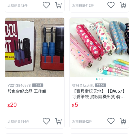
近期銷量42件
近期銷量412件
Y2213846978
寶貝童玩天地
1244
7354
股東會紀念品 工作組
【寶貝童玩天地】【DA057】
可愛筆袋 混款隨機出貨 特價*
LT01
20
5
$
$
近期銷量194件
近期銷量42件