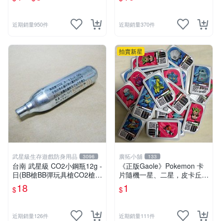
夢卡 官方現貨
近期銷量950件
近期銷量370件
拍賣新星
武星級生存遊戲防身用品
廣拓小舖
3096
133
台南 武星級 CO2小鋼瓶12g -
《正版Gaole》Pokemon 卡
日(BB槍BB彈玩具槍CO2槍長
片隨機一星、二星，皮卡丘、
槍短槍模型槍壓縮氣瓶氮氣瓶
小火龍、秒花種子、傑尼龜
18
1
$
$
近期銷量126件
近期銷量111件