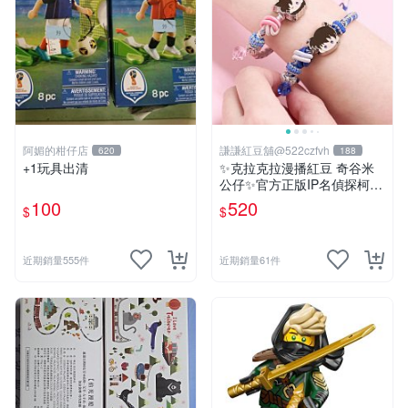
阿媚的柑仔店
謙謙紅豆舖@522czfvh
620
188
+1玩具出清
✨克拉克拉漫播紅豆 奇谷米
公仔✨官方正版IP名偵探柯南
手繩共六款
100
520
$
$
近期銷量555件
近期銷量61件