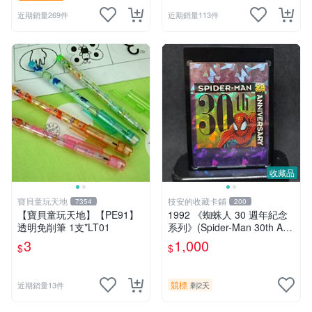
近期銷量269件
近期銷量113件
收藏品
寶貝童玩天地
技安的收藏卡鋪
7354
200
【寶貝童玩天地】【PE91】
1992 《蜘蛛人 30 週年紀念
透明免削筆 1支*LT01
系列》(Spider-Man 30th Ann
iversary) 閃卡 早期 漫畫 電
3
1,000
$
$
影 蜘蛛人 含 卡磚 底座
競標
近期銷量13件
剩2天