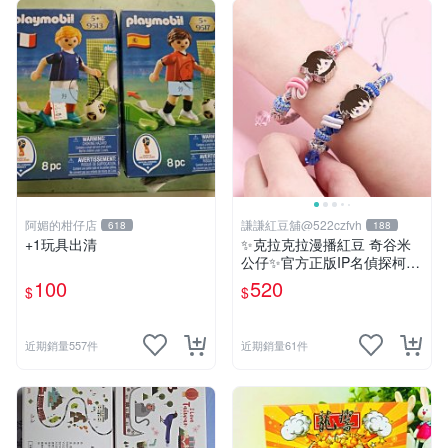
阿媚的柑仔店
謙謙紅豆舖@522czfvh
618
188
+1玩具出清
✨克拉克拉漫播紅豆 奇谷米
公仔✨官方正版IP名偵探柯南
手繩共六款
100
520
$
$
近期銷量557件
近期銷量61件