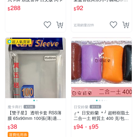
雪花片拼插積木(2.5cm,300
288
92
$
$
片裝)台灣製ST安全玩具
近期銷量22件
超人氣賣家
魔卡商行
日安鈴蘭
4726
9114
【雙子星】 透明卡套 RSS薄
╭＊ 日安鈴蘭 ＊╯ 超輕樹脂土
膜 65x90mm 100張(薄)適用
二合一土 輕質土 400 克/包
桌遊 波波夫 POPOV 紙牌 Bo
兒童輕黏土 (新增 350克特調
38
94 -
95
$
$
$
ardgame
色 可選)
運費抵用券