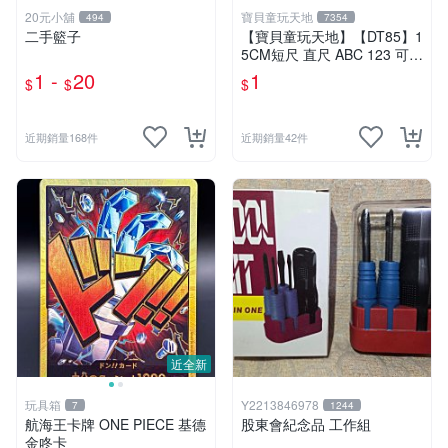
20元小舖
寶貝童玩天地
494
7354
二手籃子
【寶貝童玩天地】【DT85】1
5CM短尺 直尺 ABC 123 可愛
花樣~1支 特價1元
1 -
20
1
$
$
$
近期銷量168件
近期銷量42件
近全新
玩具箱
Y2213846978
7
1244
航海王卡牌 ONE PIECE 基德
股東會紀念品 工作組
金咚卡