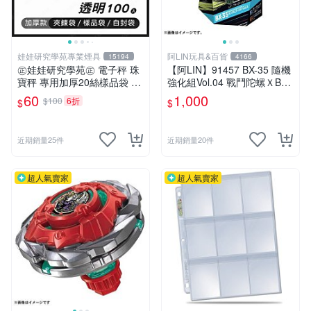
娃娃研究學苑專業煙具
阿LIN玩具&百貨
15194
4166
㊣娃娃研究學苑㊣ 電子秤 珠
【阿LIN】91457 BX-35 隨機
寶秤 專用加厚20絲樣品袋 夾
強化組Vol.04 戰鬥陀螺ＸBEY
鏈袋 5X7 (G051)
BLADE X
60
1,000
$100
6折
$
$
近期銷量25件
近期銷量20件
超人氣賣家
超人氣賣家