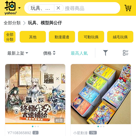
玩具、模
登
型與公仔
全部分類
玩具、模型與公仔
全部
其他
動漫週邊
可動玩偶
絨毛玩偶
分類
最新上架
價格
最高人氣
精選
Y7108365892
小星動漫
2
79