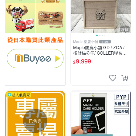
注目
Maple麋鹿小舖
1106
Maple麋鹿小舖 GD / ZOA /
招財貓公仔/ COLLER聯名肩
背包 / 零錢包 限高雄面交
9,999
$
超人氣賣家
已售完