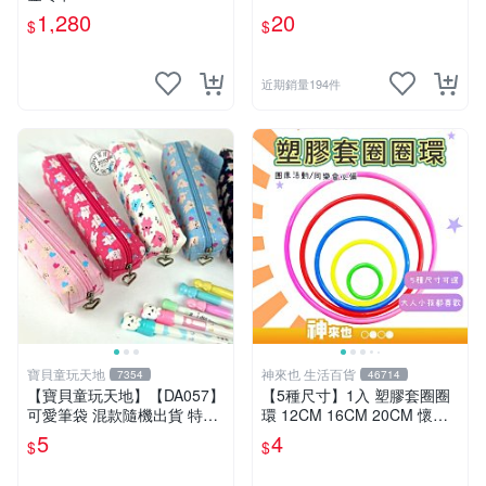
1,280
20
$
$
近期銷量194件
寶貝童玩天地
神來也 生活百貨
7354
46714
【寶貝童玩天地】【DA057】
【5種尺寸】1入 塑膠套圈圈
可愛筆袋 混款隨機出貨 特價*
環 12CM 16CM 20CM 懷舊
LT01
童玩 兒童玩具 夜市套圈圈 塑
5
4
$
$
膠套環 遊戲道具 套環