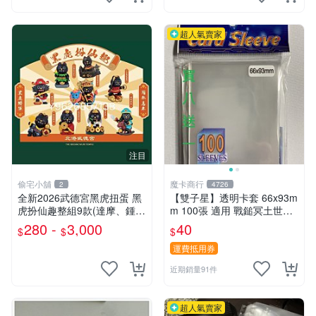
超人氣賣家
注目
偷宅小舖
魔卡商行
2
4726
￼全新2026武德宮黑虎扭蛋 黑
【雙子星】透明卡套 66x93m
虎扮仙趣整組9款(達摩、鍾
m 100張 適用 戰鎚冥土世界
馗、神農大帝、地藏王、三太
希德塔 卡片 第1層
280 -
3,000
40
$
$
$
子、關公、觀音、太陽星君、
濟公)
運費抵用券
近期銷量91件
超人氣賣家