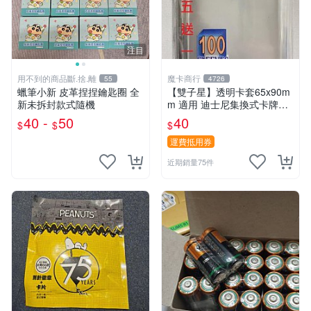
注目
用不到的商品斷.捨.離
魔卡商行
55
4726
蠟筆小新 皮革捏捏鑰匙圈 全
【雙子星】透明卡套65x90m
新未拆封款式隨機
m 適用 迪士尼集換式卡牌遊
戲 Disney Lorcana Reign of
40 -
50
40
$
$
$
Jafar
運費抵用券
近期銷量75件