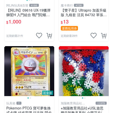
阿LIN玩具&百貨
魔卡商行
4166
4726
【阿LIN】09616 UX-19獵彈
【雙子星】Ultrapro 加蓋升級
獅鷲H 入門組合 戰鬥陀螺ＸB
版 九格套 活頁 84732 單張寄
EYBLADE X
出 內頁 9格
1,000
13
$
$
運費抵用券
近期銷量21件
近期銷量28件
近全新
玩具箱
旭陽教育用品社
7
11375
20239298
Pokemon PTCG 寶可夢集換
※旭陽教育用品社※USL遊思
式卡牌 頑皮雷彈 日文版 閃卡
樂益智教具系列-小圓花片/小