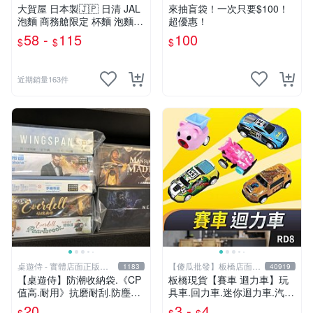
大賀屋 日本製🇯🇵 日清 JAL
來抽盲袋！一次只要$100！
泡麵 商務艙限定 杯麵 泡麵
超優惠！
海鮮什錦 和風醬油拉麵 日航
58 -
115
100
$
$
$
正版 J00051341
近期銷量163件
桌遊侍 - 實體店面正版專
【傻瓜批發】板橋店面-
1183
40919
賣
平板電腦
【桌遊侍】防潮收納袋.《CP
板橋現貨【賽車 迴力車】玩
值高.耐用》抗磨耐刮.防塵實
具車.回力車.迷你迴力車.汽車
用.保護桌遊.桌遊周邊.牌套
玩具.可愛玩具.兒童禮物.回力
20
3 -
4