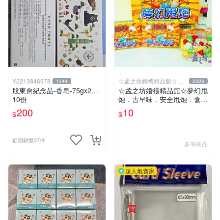
Y2213846978
☆孟之坊婚禮精品館☆超
1244
2328
商取貨付款
股東會紀念品-香皂-75gx2…
☆孟之坊婚禮精品舘☆夢幻甩
10份
炮．古早味．安全甩炮．盒裝
甩炮 ．懷舊童玩 ．整人玩具
200
10
$
$
近期銷量37件
多筆商品
超人氣賣家