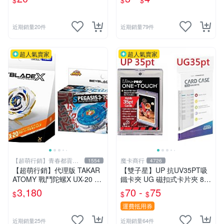
$
$
$
外的新選擇.大量優惠.桌遊收
車玩具【傻瓜批發】RD8
納
近期銷量20件
近期銷量79件
超人氣賣家
超人氣賣家
【超萌行銷】青春都貢獻
魔卡商行
1554
4726
給玩具了
【超萌行銷】代理版 TAKAR
【雙子星】UP 抗UV35PT吸
ATOMY 戰鬥陀螺X UX-20 榮
鐵卡夾 UG 磁扣式卡片夾 81
耀女武神 LF & BX-00 暴風天
575-UV 適用 球員卡 卡磚 摩
3,180
70 -
75
$
$
$
馬3-70RA 附發射器 兩款合售
天巔峰 蒼空烈流
運費抵用券
近期銷量25件
近期銷量64件