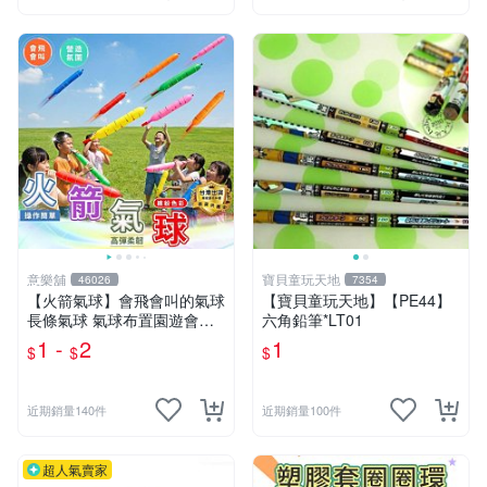
意樂舖
寶貝童玩天地
46026
7354
【火箭氣球】會飛會叫的氣球
【寶貝童玩天地】【PE44】
長條氣球 氣球布置園遊會氣
六角鉛筆*LT01
球 生日派對氣球 彩色氣球☆
1 -
2
1
$
$
$
意樂鋪☆
近期銷量140件
近期銷量100件
超人氣賣家