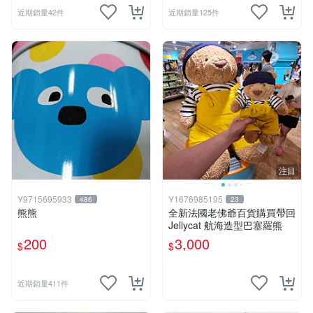
近期銷量42件
近期銷量125件
注目
Y9715695933
Y1676985195
486
23
熊熊
全新法國老佛爺百貨購買帶回
Jellycat 航海造型巴塞羅熊
200
3,000
$
$
近期銷量411件