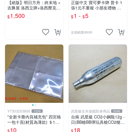
【絕版】明日方舟：終末地 ×
正版中文 寶可夢卡牌 普卡 1
吉豚屋 洛西立牌+洛西壓克力
張1元不重複 小朋友禮物 補
吊飾+洛西透卡
習班獎勵 中文版 PTCG寶可
1,500
1 -
5
$
$
$
夢卡 官方現貨
近期銷量950件
Y7303203806
武星級生存遊戲防身用品
1259
3096
"全新卡冊內頁補充包" 四宮格
台南 武星級 CO2小鋼瓶12g -
一包十頁(材質為薄款) ＄10
日(BB槍BB彈玩具槍CO2槍長
元 (下單最少十包)
槍短槍模型槍壓縮氣瓶氮氣瓶
10
18
$
$