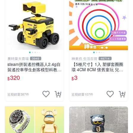
奧特萊大賣場
神來也 生活百貨
3949
46714
steam拼裝遙控機器人2.4g自
【5種尺寸】1入 塑膠套圈圈
裝遙控車學生創客模型科教玩
環 4CM 8CM 懷舊童玩 兒童
具 推薦推薦締造W
玩具 夜市套圈圈 塑膠套環 遊
320
3
$
$
戲道具 套環
近期銷量387件
近期銷量107件