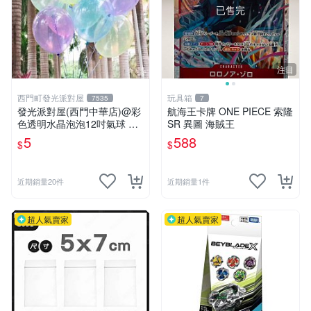
已售完
注目
西門町發光派對屋
玩具箱
7535
7
發光派對屋(西門中華店)@彩
航海王卡牌 ONE PIECE 索隆
色透明水晶泡泡12吋氣球 透
SR 異圖 海賊王
明彩色氣球
5
588
$
$
近期銷量20件
近期銷量1件
超人氣賣家
超人氣賣家