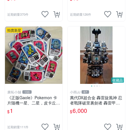
近期銷量370件
近期銷量126件
拍賣新星
收藏品
廣拓小舖
小雨JJ
133
67
《正版Gaole》Pokemon 卡
萬代DX超合金 轟雷旋風神 忍
片隨機一星、二星，皮卡丘、
者戰隊破里裏劍者 轟雷甲蟲
小火龍、秒花種子、傑尼龜
轟雷鍬形蟲 絕版稀有老物收
1
6,000
$
$
藏品
近期銷量111件