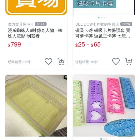
魔力文具屋 MH
DEL DOW卡牌收納專賣店
6691
3026
漫威蜘蛛人6吋傳奇人物 - 蜘
磁吸卡磚 磁吸卡片保護套 寶
蛛人電影 制裁者
可夢卡磚 遊戲王卡磚 七龍珠
球員卡 球衣卡 35PT 55PT 1
799
25 -
65
$
$
$
00PT 130PT 180PT
近期銷量220件
近期銷量199件