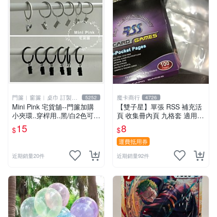
門簾︱窗簾︱桌巾 訂製販
魔卡商行
5252
4726
售
Mini Pink 宅貨舖--門簾加購
【雙子星】單張 RSS 補充活
小夾環..穿桿用..黑/白2色可選
頁 收集冊內頁 九格套 適用 P
【K000】不單獨販售
TCG ws 鋼彈 迪士尼 柯南 哥
15
8
$
$
吉拉
運費抵用券
近期銷量20件
近期銷量92件