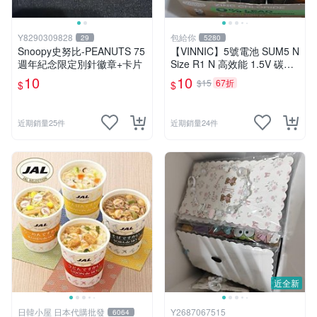
Y8290309828
包給你
29
5280
Snoopy史努比-PEANUTS 75
【VINNIC】5號電池 SUM5 N
週年紀念限定別針徽章+卡片
Size R1 N 高效能 1.5V 碳鋅
電池 鋅錳
10
10
$15
67折
$
$
近期銷量25件
近期銷量24件
近全新
日韓小屋 日本代購批發
Y2687067515
6064