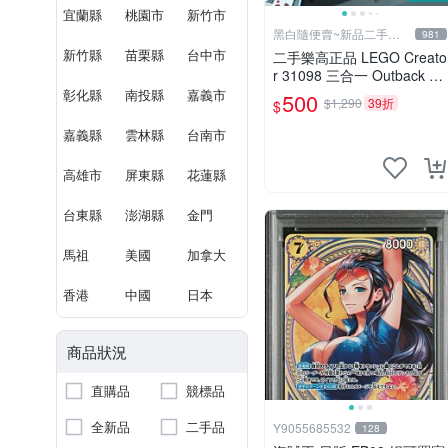
宜蘭縣
桃園市
新竹市
黑白隨便賣~新品二手品
981
出清
新竹縣
苗栗縣
台中市
二手樂高正品 LEGO Creato
r 31098 三合一 Outback Ca
bin 內陸小屋 散裝 無紙盒
彰化縣
南投縣
嘉義市
500
$1,290
39折
$
無缺件 附說明書三本 詳見
照片及說明 便宜出清
嘉義縣
雲林縣
台南市
高雄市
屏東縣
花蓮縣
台東縣
澎湖縣
金門
馬祖
美國
加拿大
香港
中國
日本
商品狀況
直購品
競標品
全新品
二手品
Y9055685532
128