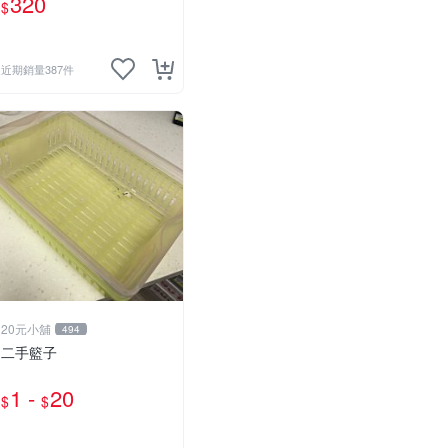
320
$
近期銷量387件
20元小舖
494
二手籃子
1 -
20
$
$