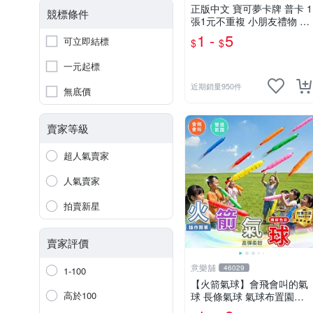
正版中文 寶可夢卡牌 普卡 1
競標條件
張1元不重複 小朋友禮物 補
習班獎勵 中文版 PTCG寶可
1 -
5
可立即結標
$
$
夢卡 官方現貨
一元起標
近期銷量950件
無底價
賣家等級
超人氣賣家
人氣賣家
拍賣新星
賣家評價
意樂舖
46029
1-100
【火箭氣球】會飛會叫的氣
高於100
球 長條氣球 氣球布置園遊
會氣球 生日派對氣球 彩色