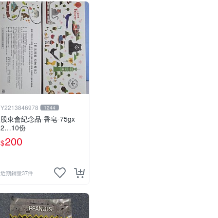
Y2213846978
1244
股東會紀念品-香皂-75gx
2…10份
200
$
近期銷量37件