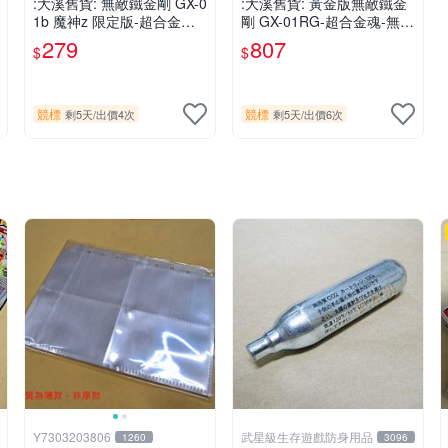
:大溪舊貨: 無敵鐵金剛 GX-0
:大溪舊貨: 黃金版無敵鐵金
1b 魔神z 限定版-超合金魂-
剛 GX-01RG-超合金魂-無缺
無缺件-品相如圖.現況出售,
件-品相如圖.現況出售,
279
807
$
$
競標
競標
剩5天
/
出價4次
剩5天
/
出價6次
Y7303203806
武星級生存遊戲防身用品
1260
3096