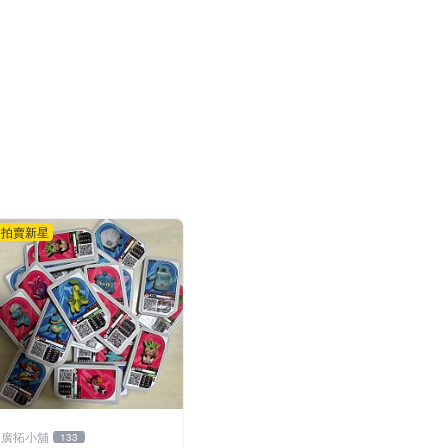
拍賣新星
廣拓小舖
133