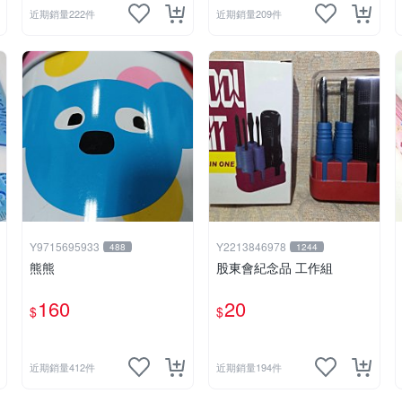
近期銷量222件
近期銷量209件
Y9715695933
Y2213846978
488
1244
熊熊
股東會紀念品 工作組
160
20
$
$
近期銷量412件
近期銷量194件