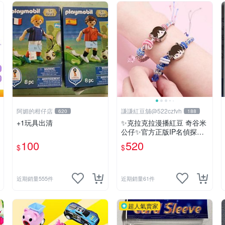
阿媚的柑仔店
謙謙紅豆舖@522czfvh
620
188
+1玩具出清
✨克拉克拉漫播紅豆 奇谷米
公仔✨官方正版IP名偵探柯
南手繩共六款
100
520
$
$
近期銷量555件
近期銷量61件
超人氣賣家