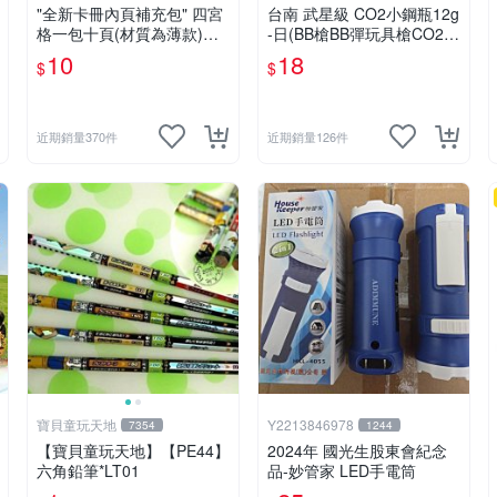
"全新卡冊內頁補充包" 四宮
台南 武星級 CO2小鋼瓶12g
格一包十頁(材質為薄款)
-日(BB槍BB彈玩具槍CO2槍
＄10元 (下單最少十包)
長槍短槍模型槍壓縮氣瓶氮
10
18
$
$
氣瓶
近期銷量370件
近期銷量126件
寶貝童玩天地
Y2213846978
7354
1244
【寶貝童玩天地】【PE44】
2024年 國光生股東會紀念
六角鉛筆*LT01
品-妙管家 LED手電筒