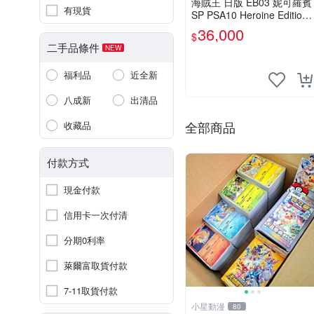
海賊王 日版 EB03 妮可羅賓
有現貨
SP PSA10 Heroine Edition
Nico Robin ワンピース
36,000
$
二手品條件
NEW
福利品
近全新
八成新
出清品
全部商品
收藏品
付款方式
現金付款
信用卡一次付清
分期0利率
萊爾富取貨付款
7-11取貨付款
小星動漫
80