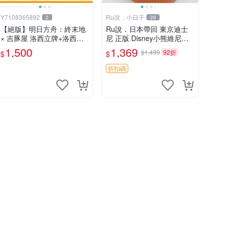
Y7108365892
Ru說．小日子
2
39
【絕版】明日方舟：終末地
Ru說．日本帶回 東京迪士
× 吉豚屋 洛西立牌+洛西壓
尼 正版 Disney小熊維尼娃
克力吊飾+洛西透卡
娃 蜂蜜罐維尼
1,500
1,369
$1,499
92折
$
$
折扣碼