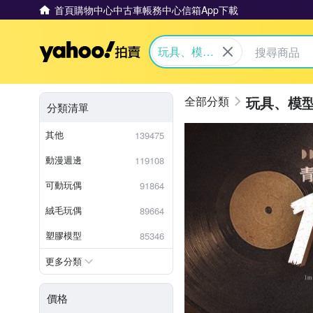
首頁
購物中心
中古車
帳務中心
信箱
App下載
Yahoo拍賣
玩具、模型
與公仔
玩具、模
分類清單
其他
139475
動漫週邊
119108
可動玩偶
91864
絨毛玩偶
89664
塑膠模型
85346
更多分類
價格