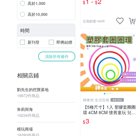
1 -
2
$
$
高於1,000
氣球☆意樂鋪☆
高於10,000
近期銷量140件
時間
新刊登
即將結標
清除所有條件
相關店鋪
劉先生的挖寶基地
19972件商品
神來也 生活百貨
46723
【5種尺寸】1入 塑膠套圈圈
朱莉與海
環 4CM 8CM 懷舊童玩 兒童
19234件商品
玩具 夜市套圈圈 塑膠套環
3
$
遊戲道具 套環
模玩商場
18280件商品