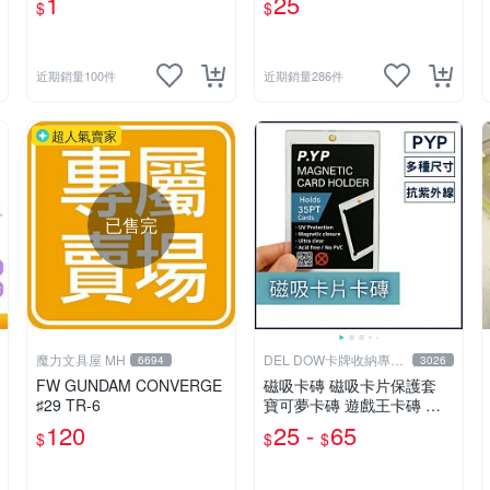
1
25
$
$
近期銷量100件
近期銷量286件
超人氣賣家
已售完
魔力文具屋 MH
DEL DOW卡牌收納專賣
6694
3026
店
FW GUNDAM CONVERGE
磁吸卡磚 磁吸卡片保護套
♯29 TR-6
寶可夢卡磚 遊戲王卡磚 七
龍珠 球員卡 球衣卡 35PT 5
120
25 -
65
$
$
$
5PT 100PT 130PT 180PT