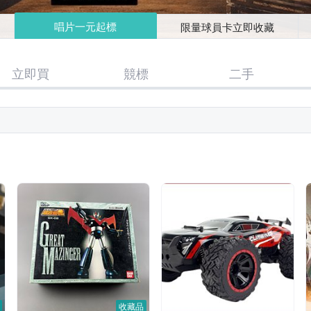
唱片一元起標
限量球員卡立即收藏
立即買
競標
二手
收藏品