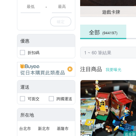
-
遊戲卡牌
確定
全部
(944197)
優惠
1 ~ 60 筆結果
折扣碼
注目商品
我要曝光
運送
可面交
跨國運送
所在地
台北市
新北市
基隆市
近全新