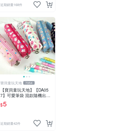
近期銷量168件
寶貝童玩天地
7354
【寶貝童玩天地】【DA05
7】可愛筆袋 混款隨機出貨
特價*LT01
5
$
近期銷量42件