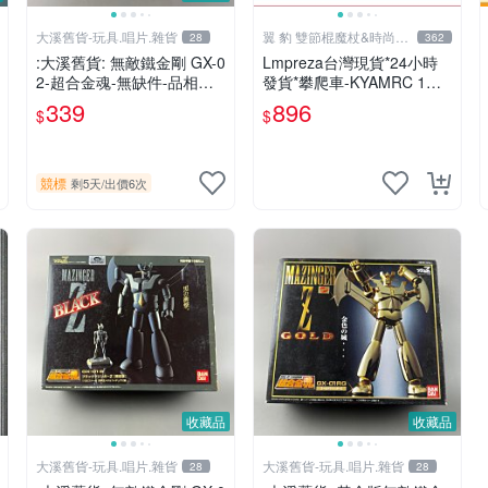
大溪舊貨-玩具.唱片.雜貨
翼 豹 雙節棍魔杖&時尚廣
28
362
場
:大溪舊貨: 無敵鐵金剛 GX-0
Lmpreza台灣現貨*24小時
2-超合金魂-無缺件-品相如
發貨*攀爬車-KYAMRC 1：1
圖.現況出售,
4新款RC遙控車專業大腳攀
339
896
$
$
爬越野賽車玩具汽車模型car
競標
剩5天
/
出價6次
收藏品
收藏品
大溪舊貨-玩具.唱片.雜貨
大溪舊貨-玩具.唱片.雜貨
28
28