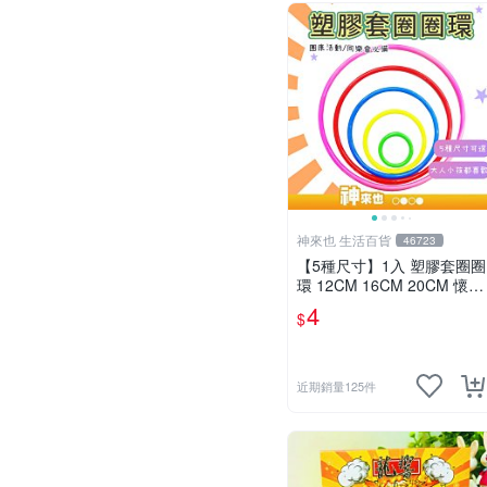
神來也 生活百貨
46723
【5種尺寸】1入 塑膠套圈圈
環 12CM 16CM 20CM 懷舊
童玩 兒童玩具 夜市套圈圈
4
$
塑膠套環 遊戲道具 套環
近期銷量125件