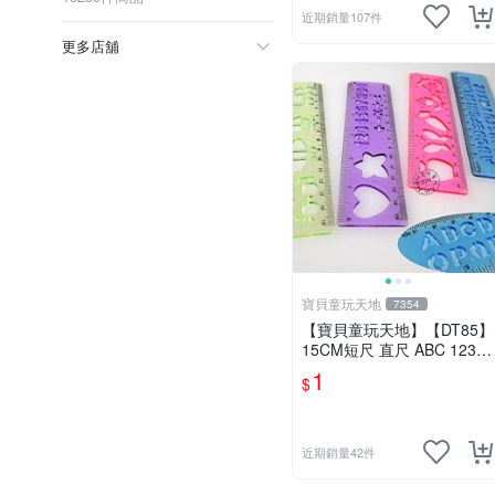
近期銷量107件
更多店舖
寶貝童玩天地
7354
【寶貝童玩天地】【DT85】
15CM短尺 直尺 ABC 123
可愛花樣~1支 特價1元
1
$
近期銷量42件