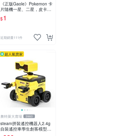
《正版Gaole》Pokemon 卡
片隨機一星、二星，皮卡
丘、小火龍、秒花種子、傑
1
$
尼龜
近期銷量111件
超人氣賣家
奧特萊大賣場
3960
steam拼裝遙控機器人2.4g
自裝遙控車學生創客模型科
教玩具 推薦推薦締造W