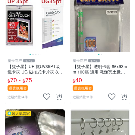
魔卡商行
魔卡商行
4743
4743
【雙子星】UP 抗UV35PT吸
【雙子星】透明卡套 66x93m
鐵卡夾 UG 磁扣式卡片夾 81
m 100張 適用 戰鎚冥土世界
575-UV 適用 球員卡 卡磚 摩
希德塔 卡片 第1層
70 -
75
40
$
$
$
天巔峰 蒼空烈流
運費抵用券
運費抵用券
近期銷量64件
近期銷量91件
超人氣賣家