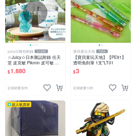
已售完
juicy日雜包附錄
寶貝童玩天地
21329
7354
☆Juicy☆日本雜誌附錄 任天
【寶貝童玩天地】【PE91】
堂 皮克敏 Pikmin 皮可敏 儲
透明免削筆 1支*LT01
冰盒 冰塊盒 製冰盒 冰塊模具
1,880
3
$
$
製冰模具 杯子 水杯
近期銷量32件
近期銷量13件
超人氣賣家