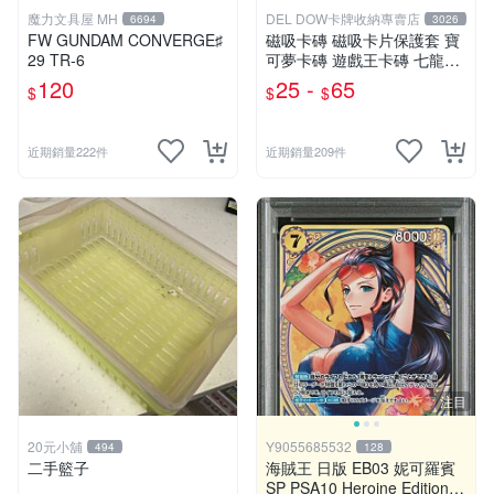
魔力文具屋 MH
DEL DOW卡牌收納專賣店
6694
3026
FW GUNDAM CONVERGE♯
磁吸卡磚 磁吸卡片保護套 寶
29 TR-6
可夢卡磚 遊戲王卡磚 七龍珠
球員卡 球衣卡 35PT 55PT 1
120
25 -
65
$
$
$
00PT 130PT 180PT
近期銷量222件
近期銷量209件
注目
20元小舖
Y9055685532
494
128
二手籃子
海賊王 日版 EB03 妮可羅賓
SP PSA10 Heroine Edition N