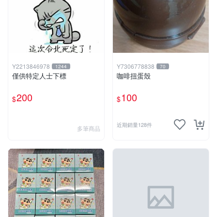
Y2213846978
Y7306778838
1244
70
僅供特定人士下標
咖啡扭蛋殼
200
100
$
$
近期銷量128件
多筆商品