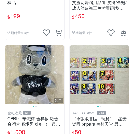
樣品
艾蜜莉舞蹈用品*肚皮舞*金翅/
成人肚皮舞三色漸層翅膀/肚
皮舞道具$450元
199
450
$
$
近期銷量125件
近期銷量12件
注目
金粒收藏
Y4333374589
69
743
CPBL中華職棒 吉祥物 歐告
（單張販售區－現貨）－星光
台灣犬 客場黑 娃娃（非吊
樂園 pripara 美妙天堂 最終
飾）
章 （22章. 23章）Pr&Cr角色
1,000
50
$
$