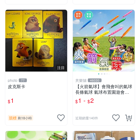
注目
photo
意樂舖
77
46030
皮克斯卡
【火箭氣球】會飛會叫的氣球
長條氣球 氣球布置園遊會氣
球 生日派對氣球 彩色氣球☆
1
1 -
2
$
$
$
意樂鋪☆
競標
剩18小時
近期銷量140件