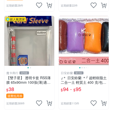
近期銷量28件
近期銷量22件
超人氣賣家
魔卡商行
日安鈴蘭
4743
9114
【雙子星】 透明卡套 RSS薄
╭＊ 日安鈴蘭 ＊╯ 超輕樹脂土
膜 65x90mm 100張(薄)適用
二合一土 輕質土 400 克/包
桌遊 波波夫 POPOV 紙牌 Bo
兒童輕黏土 (新增 350克特調
38
94 -
95
$
$
$
ardgame
色 可選)
運費抵用券
近期銷量269件
近期銷量113件