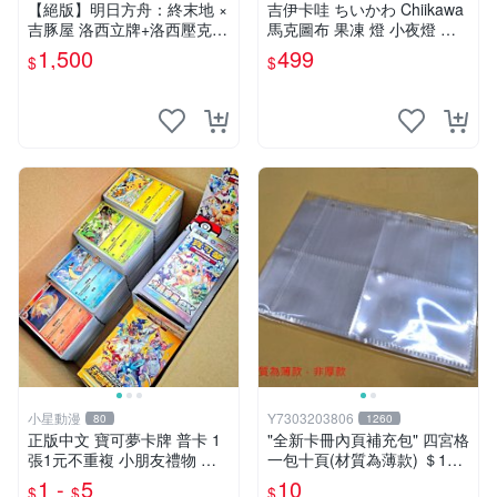
【絕版】明日方舟：終末地 ×
吉伊卡哇 ちいかわ Chiikawa
吉豚屋 洛西立牌+洛西壓克力
馬克圖布 果凍 燈 小夜燈 吉
吊飾+洛西透卡
伊 烏薩奇
1,500
499
$
$
小星動漫
Y7303203806
80
1260
正版中文 寶可夢卡牌 普卡 1
"全新卡冊內頁補充包" 四宮格
張1元不重複 小朋友禮物 補
一包十頁(材質為薄款) ＄10
習班獎勵 中文版 PTCG寶可
元 (下單最少十包)
1 -
5
10
$
$
$