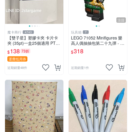
注目
魔卡商行
玩具箱
4743
7
【雙子星】塑膠卡夾 卡片卡
LEGO 71052 Minifigures 樂
夾 (35pt)一盒25個適用 PTC
高人偶抽抽包第二十九彈 - 神
G 寶可夢 遊戲王 界線超越典
秘浪人（Mysterious Ronin）
138
318
73折
$
$
藏包 忍者飛旋
運費抵用券
近期銷量48件
近期銷量1件