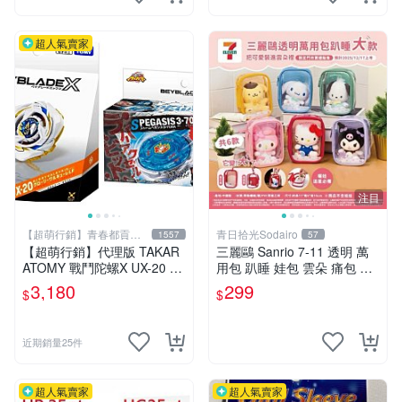
超人氣賣家
注目
【超萌行銷】青春都貢獻
青日拾光Sodairo
1557
57
給玩具了
【超萌行銷】代理版 TAKAR
三麗鷗 Sanrio 7-11 透明 萬
ATOMY 戰鬥陀螺X UX-20 榮
用包 趴睡 娃包 雲朵 痛包 大
耀女武神 LF & BX-00 暴風天
款 美樂蒂 布丁狗 大耳狗 庫
3,180
299
$
$
馬3-70RA 附發射器 兩款合售
洛米 帕恰狗
近期銷量25件
超人氣賣家
超人氣賣家