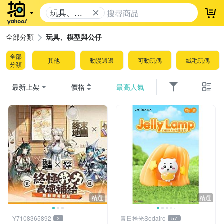
玩具、模
登
型與公仔
全部分類
玩具、模型與公仔
全部
其他
動漫週邊
可動玩偶
絨毛玩偶
分類
最新上架
價格
最高人氣
精選
精選
Y7108365892
青日拾光Sodairo
2
57