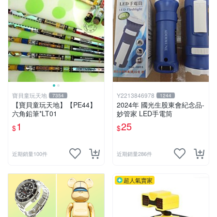
寶貝童玩天地
Y2213846978
7354
1244
【寶貝童玩天地】【PE44】
2024年 國光生股東會紀念品-
六角鉛筆*LT01
妙管家 LED手電筒
1
25
$
$
近期銷量100件
近期銷量286件
超人氣賣家