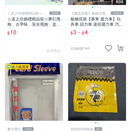
☆孟之坊婚禮精品館☆超
【傻瓜批發】板橋店面-
2328
40924
商取貨付款
平板電腦
☆孟之坊婚禮精品舘☆夢幻甩
板橋現貨【賽車 迴力車】玩
炮．古早味．安全甩炮．盒裝
具車.回力車.迷你迴力車.汽車
甩炮 ．懷舊童玩 ．整人玩具
玩具.可愛玩具.兒童禮物.回力
10
3 -
4
$
$
$
車玩具【傻瓜批發】RD8
近期銷量79件
多筆商品
超人氣賣家
魔卡商行
Y8290309828
4743
30