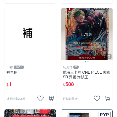
已售完
注目
小布
玩具箱
1001
7
補單用
航海王卡牌 ONE PIECE 索隆
SR 異圖 海賊王
1
588
$
$
近期銷量226件
近期銷量1件