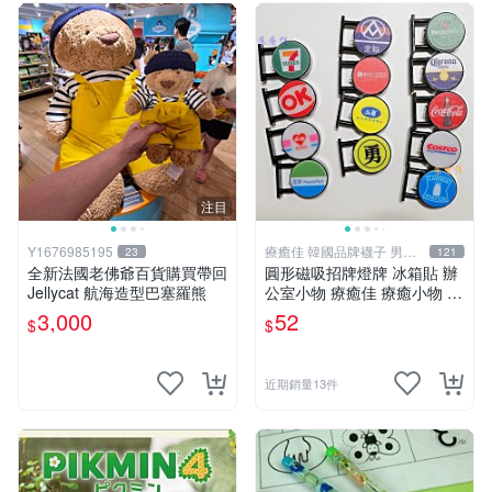
注目
Y1676985195
療癒佳 韓國品牌襪子 男女
23
121
襪
全新法國老佛爺百貨購買帶回
圓形磁吸招牌燈牌 冰箱貼 辦
Jellycat 航海造型巴塞羅熊
公室小物 療癒佳 療癒小物 71
1全家OK萊爾富全聯50嵐好
3,000
52
$
$
市多海尼根可口可樂羅森科羅
娜
近期銷量13件