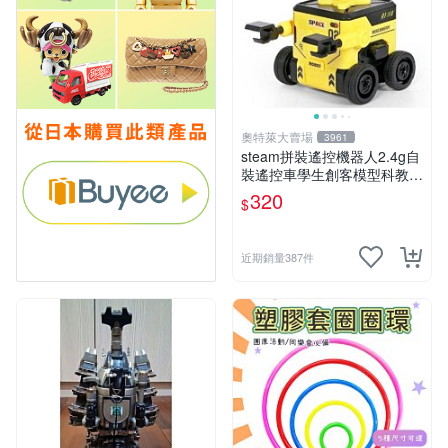
奧特萊大賣場
3961
steam拼裝遙控機器人2.4g自
裝遙控車學生創客模型科教玩
具 推薦推薦締造W
320
$
近期銷量387件