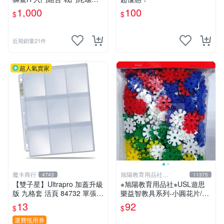
EYBLADE X
1,000
100
$
$
近期銷量21件
超人氣賣家
魔卡商行
旭陽教育用品社
4743
11375
20239298
【雙子星】Ultrapro 加蓋升級
※旭陽教育用品社※USL遊思
版 九格套 活頁 84732 單張寄
樂益智教具系列-小圓花片/小
出 內頁 9格
雪花片拼插積木(2.5cm,300
13
92
$
$
片裝)台灣製ST安全玩具
運費抵用券