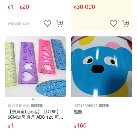
ico Robin ワンピース
1 -
20
30,000
$
$
$
近期銷量168件
寶貝童玩天地
Y9715695933
7354
488
【寶貝童玩天地】【DT85】1
熊熊
5CM短尺 直尺 ABC 123 可愛
花樣~1支 特價1元
1
160
$
$