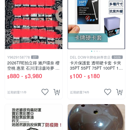
Y9629158778
DEL DOW卡牌收納專賣店
27
3026
2026TRE拍立得 瀨戶環奈 櫻
卡片保護套 透明硬卡套 卡夾
空桃 惠里 石川澪涼森玲夢 神
35PT 55PT 75PT 100PT 13
木麗 七森莉莉 西宮夢 渡部穗
0PT 180PT 寶可夢 寶可夢 遊
880 -
3,980
100 -
180
$
$
$
$
乃 本莊鈴 小那海綾 純白彩永
戲王 球員卡 球衣卡
八木奈奈 三田真鈴 淺野心 森
日向子
近期銷量11件
近期銷量74件