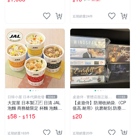
$
$
近期銷量24件
日韓小屋 日本代購批發
桌遊侍 - 實體店面正版專
6064
1183
賣
大賀屋 日本製🇯🇵 日清 JAL
【桌遊侍】防潮收納袋.《CP
泡麵 商務艙限定 杯麵 泡麵
值高.耐用》抗磨耐刮.防塵實
海鮮什錦 和風醬油拉麵 日航
用.保護桌遊.桌遊周邊.牌套
58 -
115
20
$
$
$
正版 J00051341
外的新選擇.大量優惠.桌遊收
納
近期銷量163件
近期銷量20件