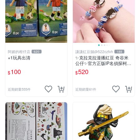
阿媚的柑仔店
謙謙紅豆舖@522czfvh
620
188
+1玩具出清
✨克拉克拉漫播紅豆 奇谷米
公仔✨官方正版IP名偵探柯南
手繩共六款
100
520
$
$
近期銷量555件
近期銷量61件