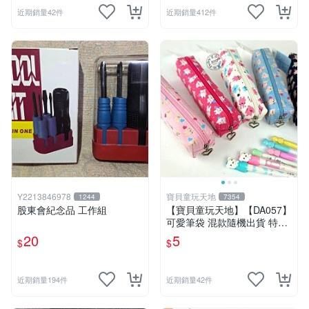
近期銷量42件
近期銷量412件
Y2213846978
寶貝童玩天地
1244
7354
股東會紀念品 工作組
【寶貝童玩天地】【DA057】
可愛筆袋 混款隨機出貨 特價*
LT01
20
5
$
$
近期銷量194件
近期銷量42件