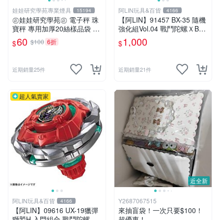
娃娃研究學苑專業煙具
阿LIN玩具&百貨
15194
4166
㊣娃娃研究學苑㊣ 電子秤 珠
【阿LIN】91457 BX-35 隨機
寶秤 專用加厚20絲樣品袋 夾
強化組Vol.04 戰鬥陀螺ＸBEY
鏈袋 5X7 (G051)
BLADE X
60
1,000
$100
6折
$
$
近期銷量25件
近期銷量21件
超人氣賣家
近全新
阿LIN玩具&百貨
Y2687067515
4166
【阿LIN】09616 UX-19獵彈
來抽盲袋！一次只要$100！
獅鷲H 入門組合 戰鬥陀螺ＸB
超優惠！