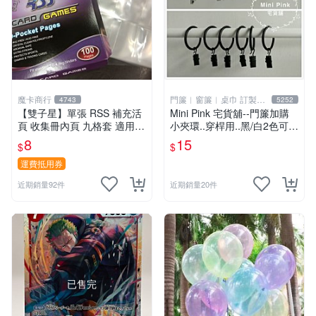
魔卡商行
門簾︱窗簾︱桌巾 訂製販
4743
5252
售
【雙子星】單張 RSS 補充活
Mini Pink 宅貨舖--門簾加購
頁 收集冊內頁 九格套 適用 P
小夾環..穿桿用..黑/白2色可選
TCG ws 鋼彈 迪士尼 柯南 哥
【K000】不單獨販售
8
15
$
$
吉拉
運費抵用券
近期銷量92件
近期銷量20件
已售完