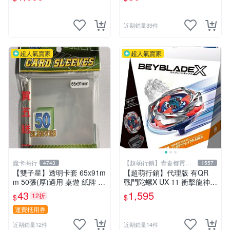
卡☆☆單筆訂單需滿200不含
運費才會出貨喔!請詳閱“關於
我”
近期銷量39件
超人氣賣家
超人氣賣家
魔卡商行
【超萌行銷】青春都貢獻
4743
1557
給玩具了
【雙子星】透明卡套 65x91m
【超萌行銷】代理版 有QR
m 50張(厚)適用 桌遊 紙牌 vir
戰鬥陀螺X UX-11 衝擊龍神 9
gin queen 處女皇后 Boardga
-60LR 豪華組 附發射器
43
1,595
12折
$
$
me
運費抵用券
近期銷量12件
近期銷量14件