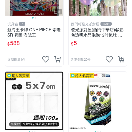
注目
玩具箱
西門町發光派對屋
7
7535
航海王卡牌 ONE PIECE 索隆
發光派對屋(西門中華店)@彩
SR 異圖 海賊王
色透明水晶泡泡12吋氣球 透
明彩色氣球
588
5
$
$
近期銷量1件
近期銷量20件
超人氣賣家
超人氣賣家