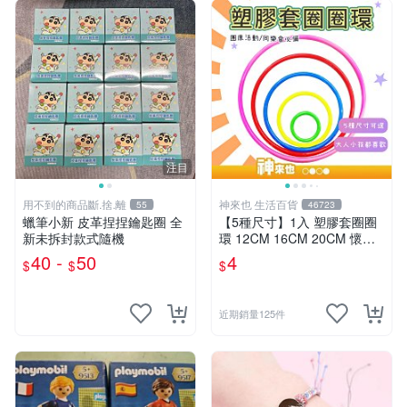
注目
用不到的商品斷.捨.離
神來也 生活百貨
55
46723
蠟筆小新 皮革捏捏鑰匙圈 全
【5種尺寸】1入 塑膠套圈圈
新未拆封款式隨機
環 12CM 16CM 20CM 懷舊
童玩 兒童玩具 夜市套圈圈 塑
40 -
50
4
$
$
$
膠套環 遊戲道具 套環
近期銷量125件