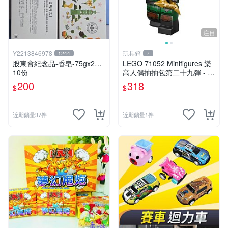
注目
Y2213846978
玩具箱
1244
7
股東會紀念品-香皂-75gx2…
LEGO 71052 Minifigures 樂
10份
高人偶抽抽包第二十九彈 - 神
秘浪人（Mysterious Ronin）
200
318
$
$
近期銷量37件
近期銷量1件