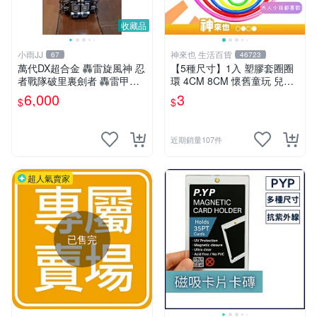
收藏品
小雨JJ
神來也 生活百貨
67
46723
萬代DX超合金 轟雷旋風神 忍
【5種尺寸】1入 塑膠套圈圈
者戰隊破里裏劍者 轟雷甲蟲
環 4CM 8CM 懷舊童玩 兒童
轟雷鍬形蟲 絕版稀有老物收
玩具 夜市套圈圈 塑膠套環 遊
6,000
3
$
$
藏品
戲道具 套環
近期銷量107件
超人氣賣家
已售完