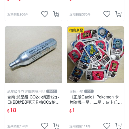
夢卡 官方現貨
近期銷量950件
近期銷量370件
拍賣新星
武星級生存遊戲防身用品
廣拓小舖
3096
133
台南 武星級 CO2小鋼瓶12g -
《正版Gaole》Pokemon 卡
日(BB槍BB彈玩具槍CO2槍長
片隨機一星、二星，皮卡丘、
槍短槍模型槍壓縮氣瓶氮氣瓶
小火龍、秒花種子、傑尼龜
18
1
$
$
近期銷量126件
近期銷量111件