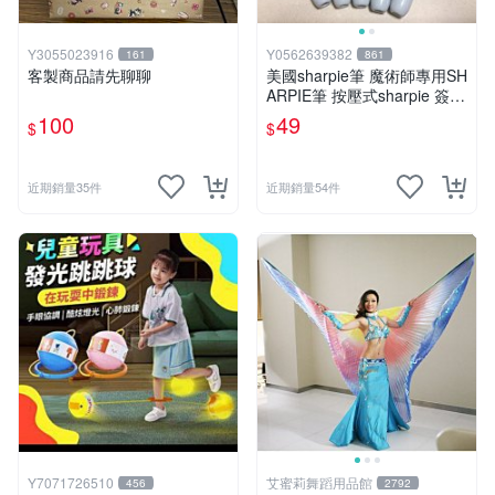
Y3055023916
Y0562639382
161
861
客製商品請先聊聊
美國sharpie筆 魔術師專用SH
ARPIE筆 按壓式sharpie 簽名
用奇異筆 有梗的筆 整人筆
100
49
$
$
近期銷量35件
近期銷量54件
Y7071726510
艾蜜莉舞蹈用品館
456
2792