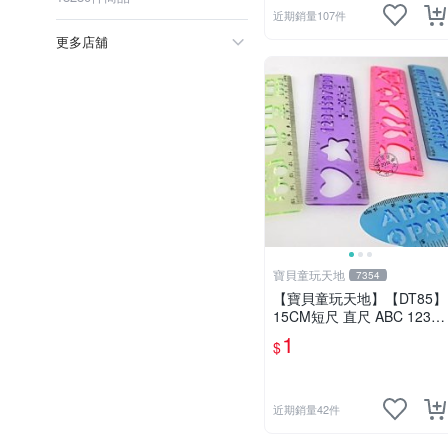
近期銷量107件
更多店舖
寶貝童玩天地
7354
【寶貝童玩天地】【DT85】
15CM短尺 直尺 ABC 123
可愛花樣~1支 特價1元
1
$
近期銷量42件