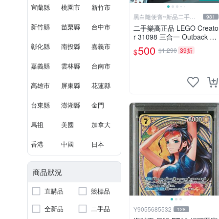
宜蘭縣
桃園市
新竹市
黑白隨便賣~新品二手品
981
出清
新竹縣
苗栗縣
台中市
二手樂高正品 LEGO Creato
r 31098 三合一 Outback Ca
bin 內陸小屋 散裝 無紙盒
彰化縣
南投縣
嘉義市
500
$1,290
39折
$
無缺件 附說明書三本 詳見
照片及說明 便宜出清
嘉義縣
雲林縣
台南市
高雄市
屏東縣
花蓮縣
台東縣
澎湖縣
金門
馬祖
美國
加拿大
香港
中國
日本
商品狀況
直購品
競標品
全新品
二手品
Y9055685532
128