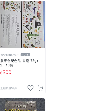
Y2213846978
1244
股東會紀念品-香皂-75gx
2…10份
200
$
近期銷量37件