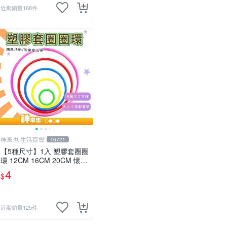
近期銷量168件
神來也 生活百貨
46721
【5種尺寸】1入 塑膠套圈圈
環 12CM 16CM 20CM 懷舊
童玩 兒童玩具 夜市套圈圈
4
$
塑膠套環 遊戲道具 套環
近期銷量125件