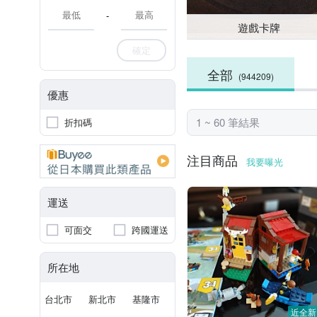
-
遊戲卡牌
確定
全部
(944209)
優惠
1 ~ 60 筆結果
折扣碼
注目商品
我要曝光
運送
可面交
跨國運送
所在地
台北市
新北市
基隆市
近全新