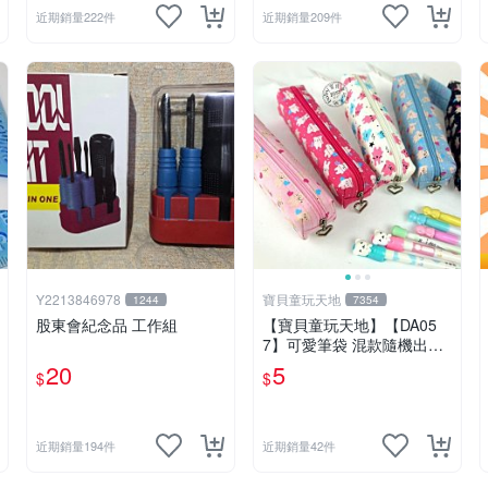
近期銷量222件
近期銷量209件
Y2213846978
寶貝童玩天地
1244
7354
股東會紀念品 工作組
【寶貝童玩天地】【DA05
7】可愛筆袋 混款隨機出貨
特價*LT01
20
5
$
$
近期銷量194件
近期銷量42件