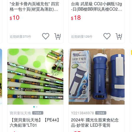
"全新卡冊內頁補充包" 四宮
台南 武星級 CO2小鋼瓶12g
格一包十頁(材質為薄款)
-日(BB槍BB彈玩具槍CO2槍
＄10元 (下單最少十包)
長槍短槍模型槍壓縮氣瓶氮
10
18
$
$
氣瓶
近期銷量370件
近期銷量126件
寶貝童玩天地
Y2213846978
7354
1244
【寶貝童玩天地】【PE44】
2024年 國光生股東會紀念
六角鉛筆*LT01
品-妙管家 LED手電筒