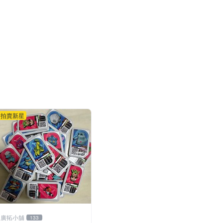
拍賣新星
廣拓小舖
133