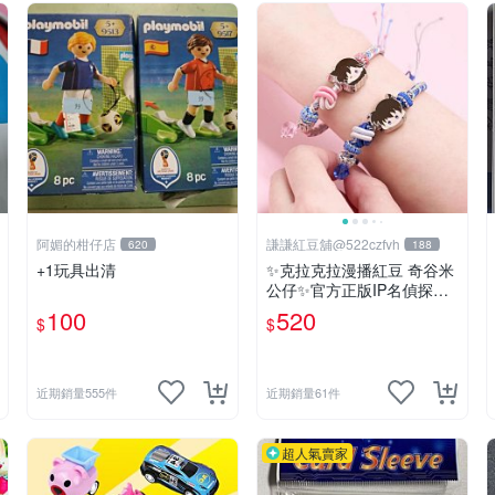
阿媚的柑仔店
謙謙紅豆舖@522czfvh
620
188
+1玩具出清
✨克拉克拉漫播紅豆 奇谷米
公仔✨官方正版IP名偵探柯
南手繩共六款
100
520
$
$
近期銷量555件
近期銷量61件
超人氣賣家