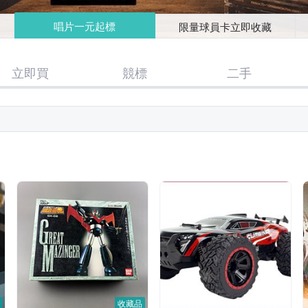
唱片一元起標
限量球員卡立即收藏
立即買
競標
二手
收藏品