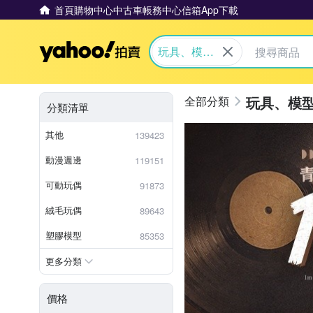
首頁
購物中心
中古車
帳務中心
信箱
App下載
Yahoo拍賣
玩具、模型
與公仔
玩具、模
分類清單
其他
139423
動漫週邊
119151
可動玩偶
91873
絨毛玩偶
89643
塑膠模型
85353
更多分類
價格