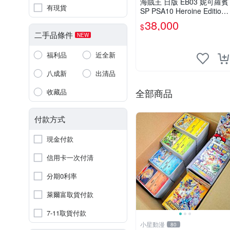
海賊王 日版 EB03 妮可羅賓
有現貨
SP PSA10 Heroine Edition
Nico Robin ワンピース
38,000
$
二手品條件
NEW
福利品
近全新
八成新
出清品
全部商品
收藏品
付款方式
現金付款
信用卡一次付清
分期0利率
萊爾富取貨付款
7-11取貨付款
小星動漫
80