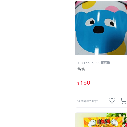
Y9715695933
488
熊熊
160
$
近期銷量412件