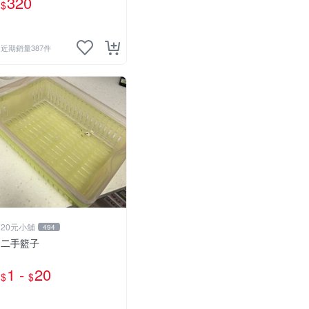
320
$
近期銷量387件
20元小舖
494
二手籃子
1 -
20
$
$