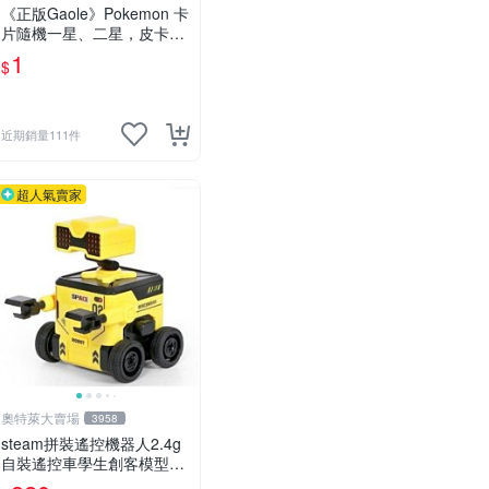
《正版Gaole》Pokemon 卡
片隨機一星、二星，皮卡
丘、小火龍、秒花種子、傑
1
$
尼龜
近期銷量111件
超人氣賣家
奧特萊大賣場
3958
steam拼裝遙控機器人2.4g
自裝遙控車學生創客模型科
教玩具 推薦推薦締造W