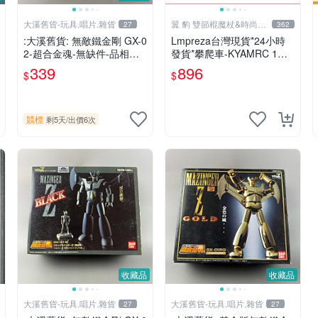
大溪舊貨-玩具.唱片.雜貨
翼 豹 雙節棍魔杖&時尚廣
27
362
場
:大溪舊貨: 無敵鐵金剛 GX-0
Lmpreza台灣現貨*24小時
2-超合金魂-無缺件-品相如
發貨*攀爬車-KYAMRC 1：1
圖.現況出售,
4新款RC遙控車專業大腳攀
339
896
$
$
爬越野賽車玩具汽車模型car
競標
剩5天
/
出價6次
收藏品
收藏品
大溪舊貨-玩具.唱片.雜貨
大溪舊貨-玩具.唱片.雜貨
27
27