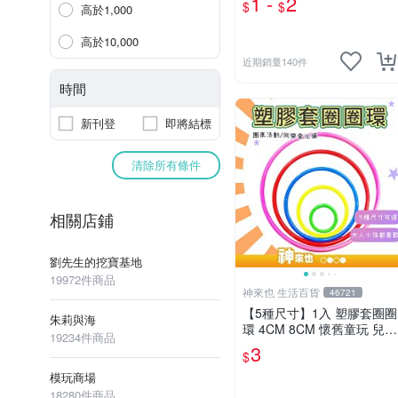
1 -
2
$
$
高於1,000
氣球☆意樂鋪☆
高於10,000
近期銷量140件
時間
新刊登
即將結標
清除所有條件
相關店鋪
劉先生的挖寶基地
19972件商品
神來也 生活百貨
46721
【5種尺寸】1入 塑膠套圈圈
朱莉與海
環 4CM 8CM 懷舊童玩 兒童
19234件商品
玩具 夜市套圈圈 塑膠套環
3
$
遊戲道具 套環
模玩商場
18280件商品