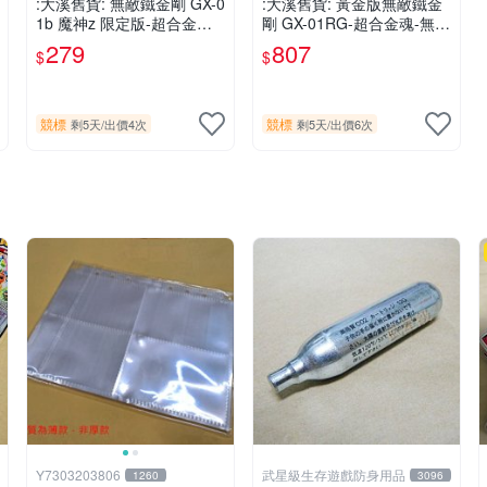
:大溪舊貨: 無敵鐵金剛 GX-0
:大溪舊貨: 黃金版無敵鐵金
1b 魔神z 限定版-超合金魂-
剛 GX-01RG-超合金魂-無缺
無缺件-品相如圖.現況出售,
件-品相如圖.現況出售,
279
807
$
$
競標
競標
剩5天
/
出價4次
剩5天
/
出價6次
Y7303203806
武星級生存遊戲防身用品
1260
3096