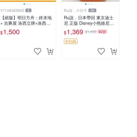
Y7108365892
Ru說．小日子
2
39
【絕版】明日方舟：終末地
Ru說．日本帶回 東京迪士
× 吉豚屋 洛西立牌+洛西壓
尼 正版 Disney小熊維尼娃
克力吊飾+洛西透卡
娃 蜂蜜罐維尼
1,500
1,369
$1,499
92折
$
$
折扣碼