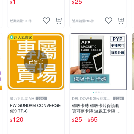
1
25
$
$
近期銷量100件
近期銷量286件
超人氣賣家
已售完
魔力文具屋 MH
DEL DOW卡牌收納專賣
6693
3026
店
FW GUNDAM CONVERGE
磁吸卡磚 磁吸卡片保護套
♯29 TR-6
寶可夢卡磚 遊戲王卡磚 七
龍珠 球員卡 球衣卡 35PT 5
120
25 -
65
$
$
$
5PT 100PT 130PT 180PT