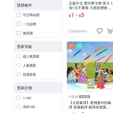
正版中文 寶可夢卡牌 普卡 1
競標條件
張1元不重複 小朋友禮物 補
習班獎勵 中文版 PTCG寶可
1 -
5
可立即結標
$
$
夢卡 官方現貨
一元起標
近期銷量950件
無底價
賣家等級
超人氣賣家
人氣賣家
拍賣新星
賣家評價
意樂舖
46028
1-100
【火箭氣球】會飛會叫的氣
高於100
球 長條氣球 氣球布置園遊
會氣球 生日派對氣球 彩色