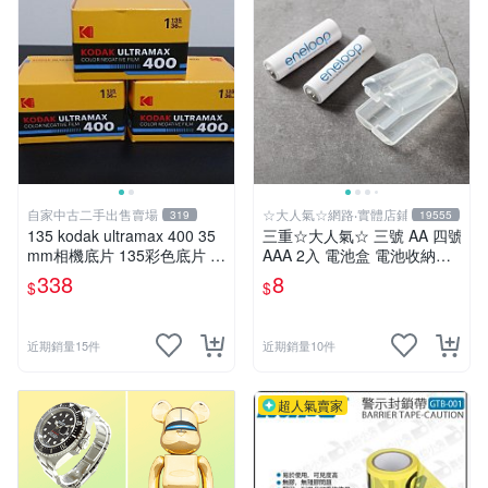
自家中古二手出售賣場
☆大人氣☆網路‧實體店鋪
319
19555
135 kodak ultramax 400 35
三重☆大人氣☆ 三號 AA 四號
mm相機底片 135彩色底片 新
AAA 2入 電池盒 電池收納盒
包裝
(不含電池)
338
8
$
$
近期銷量15件
近期銷量10件
超人氣賣家