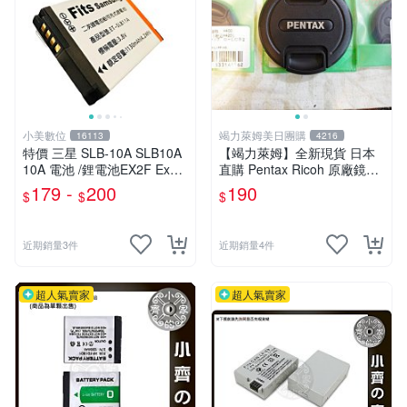
小美數位
竭力萊姆美日團購
16113
4216
特價 三星 SLB-10A SLB10A
【竭力萊姆】全新現貨 日本
10A 電池 /鋰電池EX2F Ex2
直購 Pentax Ricoh 原廠鏡頭
EX1 WB100 WB150 副廠電
蓋 77mm
179 -
200
190
$
$
$
池
近期銷量3件
近期銷量4件
超人氣賣家
超人氣賣家