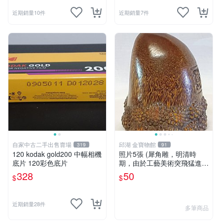
近期銷量10件
近期銷量7件
自家中古二手出售賣場
邱湖 金寶物館
319
91
120 kodak gold200 中幅相機
照片5張 (犀角雕，明清時
底片 120彩色底片
期，由於工藝美術突飛猛進的
發展，雕刻工藝達到了一個新
328
50
$
$
的高峰，精湛的雕刻藝術擴展
到犀角材質中來，這樣，形狀
眾多、花紋各異的犀角)
近期銷量28件
多筆商品