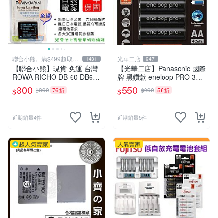
聯合小熊。滿$499超取免
光華二店
1431
947
運
【聯合小熊】現貨 免運 台灣
【光華二店】Panasonic 國際
ROWA RICHO DB-60 DB60
牌 黑鑽款 eneloop PRO 3號
DB-65 GR2 GRD3 GRD4 電
2550mAh 低自放充電電池 B
300
550
$399
76折
$990
56折
$
$
池
K-3HCCE-4顆入 有發票/有保
固
近期銷量4件
近期銷量5件
超人氣賣家
人氣賣家