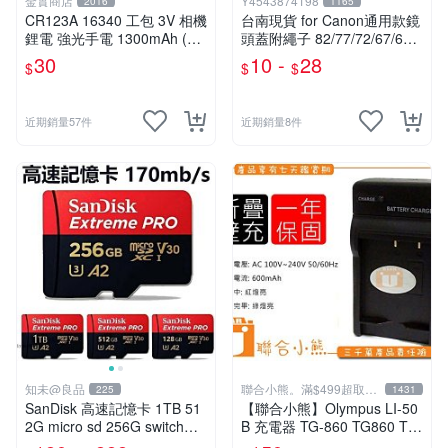
金實商店
Y4543874198
2016
1165
CR123A 16340 工包 3V 相機
台南現貨 for Canon通用款鏡
鋰電 強光手電 1300mAh (一
頭蓋附繩子 82/77/72/67/62/5
次性的鋰電池)
8/55/52/49mm
30
10 -
28
$
$
$
近期銷量57件
近期銷量8件
知未@良品
聯合小熊。滿$499超取免
225
1431
運
SanDisk 高速記憶卡 1TB 51
【聯合小熊】Olympus LI-50
2G micro sd 256G switch專
B 充電器 TG-860 TG860 TG
用記憶卡 手機TF卡 存儲卡，
850 TG820 TG810