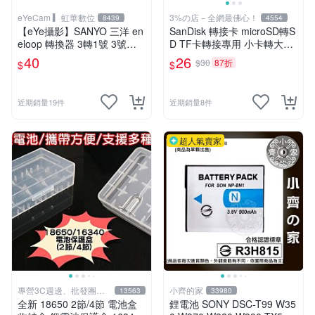
eYeCam ▍ 虹華數位
3%の店－全網最佛心！
8439
4554
【eYe攝影】SANYO 三洋 en
SanDisk 轉接卡 microSD轉S
eloop 轉換器 3轉1號 3號轉1
D TF卡轉接專用 小卡轉大卡
號 3轉2號 3號轉2號 電池轉
原廠公司貨 (SD-AD)
40
26
$30
87折
$
$
換筒
近期銷量19件
近期銷量8件
超人氣賣家
專營3C週邊、批發團購
小齊的家
13563
33980
優勢價←
全新 18650 2節/4節 電池盒
鋰電池 SONY DSC-T99 W35