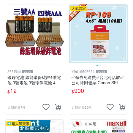
人氣賣家
866店鋪
Y9616506631
2320
9983
碳鋅電池 綠能環保碳鋅4號電
✅領劵免運費✅台北可店取✅
池 3號電池 3號環保電池 4號
公司貨附發票 Canon SELPH
環保電池 AA AAA 1.5V 電池
Y RP-108 4x6明信片尺寸 相
12
900
$
$
乾電池
片紙 相紙 相印紙 耗材
近期銷量7件
近期銷量25件
超人氣賣家