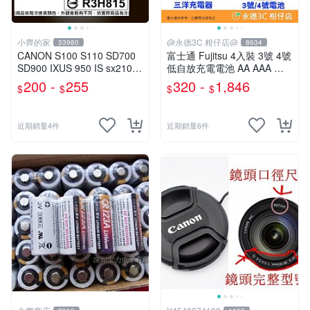
小齊的家
@永德3C 柑仔店@
33980
8634
CANON S100 S110 SD700
富士通 Fujitsu 4入裝 3號 4號
SD900 IXUS 950 IS sx210,N
低自放充電電池 AA AAA 三
B-5L電池 小齊的家
號 四號 充電器
200 -
255
320 -
1,846
$
$
$
$
近期銷量4件
近期銷量6件