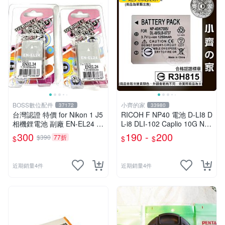
BOSS數位配件
小齊的家
37172
33980
台灣認證 特價 for Nikon 1 J5
RICOH F NP40 電池 D-LI8 D
相機鋰電池 副廠 EN-EL24 E
L-i8 DLI-102 Caplio 10G NP-
NEL24 鋰電池
40 小齊的家
300
190 -
200
$390
77折
$
$
$
近期銷量4件
近期銷量4件