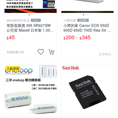
綠色城市3C生活
小齊的家
1411
33980
單顆直購價 395 SR927SW
小齊的家 Canon EOS 550D
公司貨 Maxell 日本製 1.55V
600D 650D 700D Kiss X4 X5
鈕扣電池 水銀電池 適用鐘錶
X6 X7i專用LPE8,LP-E8鋰電
45
200 -
345
$
$
$
計算機
池 另有電池把手
近期銷量10件
多筆商品
人氣賣家