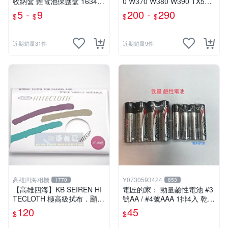
收納盒 鋰電池保護盒 16340
0 W370 W380 W390 TX55,
儲存盒 14500 鋰電池收納盒
NPBN1,NP-BN1 小齊的家
5 -
9
200 -
290
$
$
$
$
近期銷量31件
近期銷量9件
高雄四海相機
Y0730593424
1770
853
【高雄四海】KB SEIREN HI
電匠的家： 勁量鹼性電池 #3
TECLOTH 極高級拭布．顯微
號AA / #4號AAA 1排4入 乾電
纖維拭鏡布．可反覆清洗．不
池
120
45
$
$
刮損．攝影器材/珠寶適用