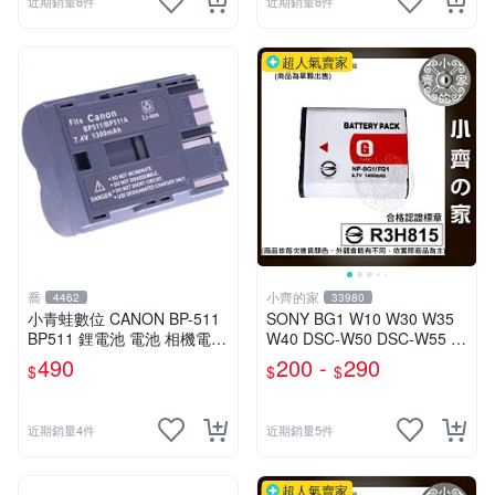
近期銷量8件
近期銷量8件
超人氣賣家
喬
小齊的家
4462
33980
小青蛙數位 CANON BP-511
SONY BG1 W10 W30 W35
BP511 鋰電池 電池 相機電池
W40 DSC-W50 DSC-W55 N
5D 10D 20D 30D 40D 50
P-BG1鋰電池 小齊的家
490
200 -
290
$
$
$
近期銷量4件
近期銷量5件
超人氣賣家