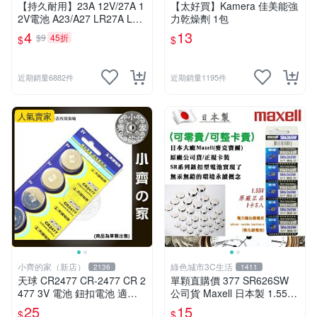
【持久耐用】23A 12V/27A 1
【太好買】Kamera 佳美能強
2V電池 A23/A27 LR27A L10
力乾燥劑 1包
28鹼性ALKALINE遙控器門鈴
4
13
$9
45折
$
$
近期銷量6882件
近期銷量1195件
人氣賣家
小齊的家（新店）
綠色城市3C生活
2136
1411
天球 CR2477 CR-2477 CR 2
單顆直購價 377 SR626SW
477 3V 電池 鈕扣電池 適用
公司貨 Maxell 日本製 1.55V
人員定位卡 小齊的家
鈕扣電池 水銀電池 適用鐘錶
25
15
$
$