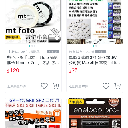
【 數位小兔 】攝影器材
綠色城市3C生活
57533
1411
專賣店
數位小兔【日本 mt foto 攝影
單顆直購價 371 SR920SW
膠帶15mm x 7m 】防刮 防滑
公司貨 Maxell 日本製 1.55V
蒙皮 相機 鏡頭 遮光罩 無痕
鈕扣電池 水銀電池 適用鐘錶
120
25
$
$
鐵人膠帶
計算機
近期銷量13件
近期銷量10件
人氣賣家