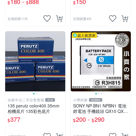
180 -
888
150
$
$
$
運動相機卡
近期銷量11件
近期銷量4件
超人氣賣家
自家中古二手出售賣場
小齊的家
319
33980
135 perutz color400 35mm
SONY NP-BN1 NPBN1 電池
相機底片 135彩色底片
鋰電池 手機鏡頭 QX10 QX30
QX100 KW11香水機 小齊的
377
200 -
290
$
$
$
家