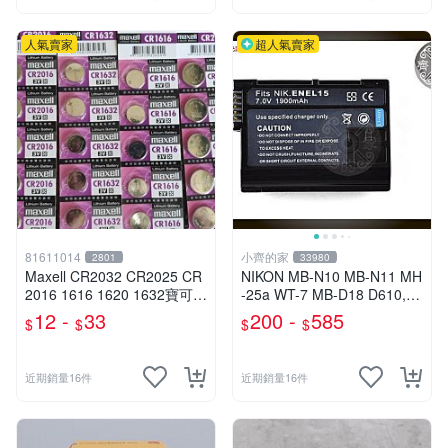
人氣賣家
超人氣賣家
81611014
小齊的家
2801
33980
Maxell CR2032 CR2025 CR
NIKON MB-N10 MB-N11 MH
2016 1616 1620 1632寶可夢
-25a WT-7 MB-D18 D610,E
手環電池
N EL15,EN-EL15c 電池 充電
12 -
33
200 -
585
$
$
$
$
器 小齊的家
近期銷量16件
近期銷量16件