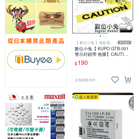
【 數位小兔 】攝影器材
57533
專賣店
數位小兔【 KUPO GTB-001
警示封鎖帶 無膠】CAUTION
警告 警示帶 封鎖條 警戒帶
190
$
可重複使用
近期銷量30件
超人氣賣家