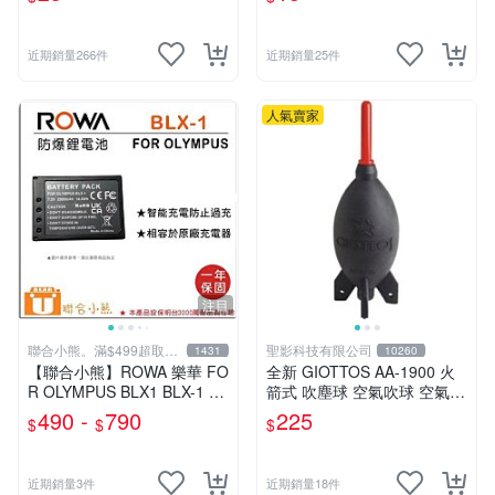
計算機
近期銷量266件
近期銷量25件
人氣賣家
注目
聯合小熊。滿$499超取免
聖影科技有限公司
1431
10260
運
【聯合小熊】ROWA 樂華 FO
全新 GIOTTOS AA-1900 火
R OLYMPUS BLX1 BLX-1 電
箭式 吹塵球 空氣吹球 空氣球
池 適用 OM-1 OM1 OM3
黑色 【大型】190x60mm AA
490 -
790
225
$
$
$
1900 公司貨
近期銷量3件
近期銷量18件