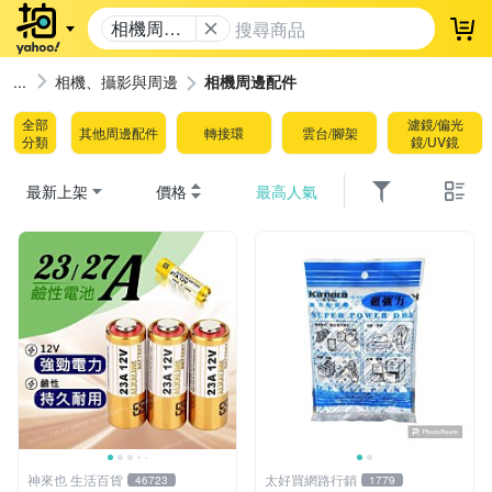
相機周邊
登
配件
相機、攝影與周邊
相機周邊配件
全部
濾鏡/偏光
其他周邊配件
轉接環
雲台/腳架
分類
鏡/UV鏡
最新上架
價格
最高人氣
神來也 生活百貨
太好買網路行銷
46723
1779