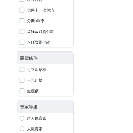
信用卡一次付清
分期0利率
萊爾富取貨付款
7-11取貨付款
競標條件
可立即結標
一元起標
無底價
賣家等級
超人氣賣家
人氣賣家