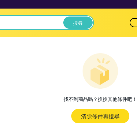
搜尋
找不到商品嗎？換換其他條件吧！
清除條件再搜尋