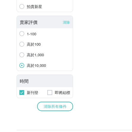
拍賣新星
賣家評價
清除
1-100
高於100
高於1,000
高於10,000
時間
新刊登
即將結標
清除所有條件