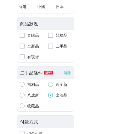
香港
中國
日本
商品狀況
直購品
競標品
全新品
二手品
有現貨
二手品條件
清除
NEW
福利品
近全新
八成新
出清品
收藏品
付款方式
現金付款