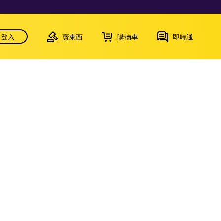
登入
賣東西
購物車
即時通