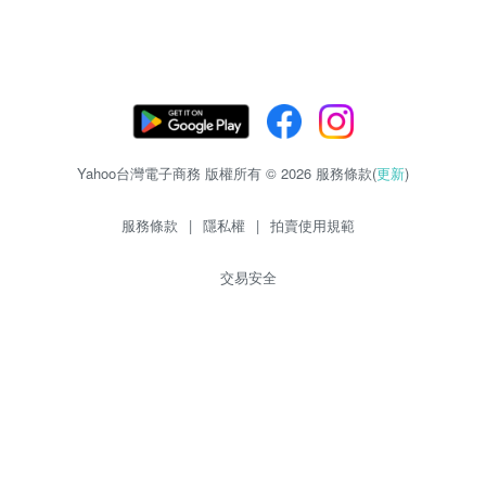
Yahoo台灣電子商務 版權所有 © 2026 服務條款(
更新
)
服務條款
|
隱私權
|
拍賣使用規範
交易安全