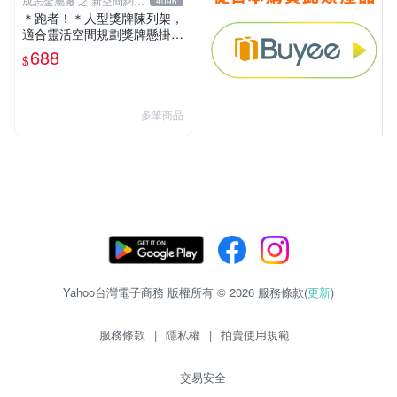
成志金屬廠 之 新空間網路
4096
購物
＊跑者！＊人型獎牌陳列架，
適合靈活空間規劃獎牌懸掛
架，馬拉松、單車鐵人、路
688
$
跑、買完慢跑鞋路跑褲GPS
運動錶心跳帶也看這個
多筆商品
Yahoo台灣電子商務 版權所有 © 2026 服務條款(
更新
)
服務條款
|
隱私權
|
拍賣使用規範
交易安全