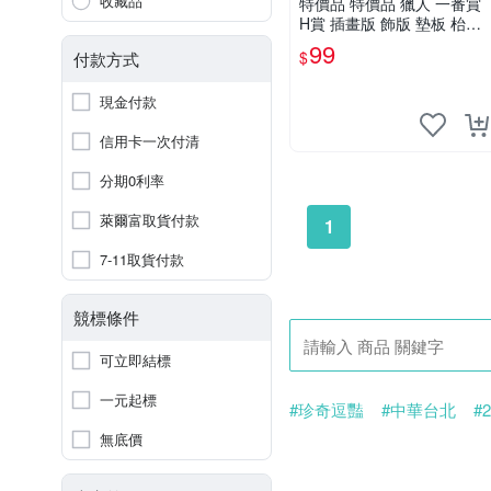
收藏品
特價品 特價品 獵人 一番賞
H賞 插畫版 飾版 墊板 枱墊
食物墊 塑膠彩畫 送禮 收藏
99
$
付款方式
可面交
現金付款
信用卡一次付清
分期0利率
萊爾富取貨付款
1
7-11取貨付款
競標條件
可立即結標
一元起標
#珍奇逗豔
#中華台北
#
#Ichiro
#鈴木一朗
#300
無底價