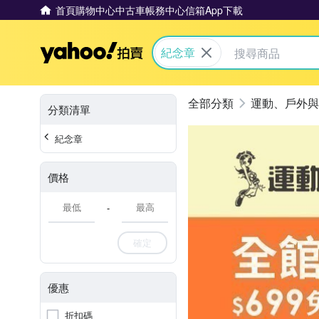
首頁
購物中心
中古車
帳務中心
信箱
App下載
Yahoo拍賣
紀念章
運動、戶外與
分類清單
紀念章
價格
-
確定
優惠
折扣碼