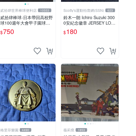
貳拾肆世界棒球便利店
Scotty's運動拍賣網(SSN)
10553
623
貳拾肆棒球-日本帶回高校野
鈴木一朗 Ichiro Suzuki 300
球100週年大會甲子園球場
0安紀念徽章 JERSEY LOG
紀念幣
O PATCH IRON 預購中
750
180
$
$
格里菲樂園
薇莉窩
4490
1853