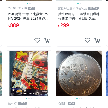
Y7098530216
貳拾肆世界棒球便利店
682
10553
巴黎奧運 中華台北徽章 PA
貳拾肆棒球-日本帶回日職棒
RiS 2024 胸章 2024奧運週
火腿陽岱鋼亞洲日紀念章兩
邊 TEAM TPE 聖誕禮物 交
個一組
889
299
$
$
換禮物 耶誕禮物
薇莉窩
石懷軒
1853
406