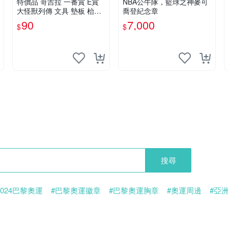
特價品 哥吉拉 一番賞 E賞
NBA公牛隊，籃球之神麥可
大怪獸列傳 文具 墊板 枱墊
喬登紀念章
塑膠彩畫 送禮 收藏 可面交
90
7,000
$
$
搜尋
2024巴黎奧運
#巴黎奧運徽章
#巴黎奧運胸章
#奧運周邊
#亞
0安打