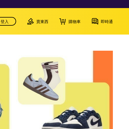
登入
賣東西
購物車
即時通