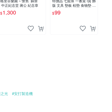
格里菲樂園 ~ 懷舊 銅章
特價品 七龍珠 一番賞 I賞 飾
中正紀念堂 蔣公 紀念章
版 文具 墊板 枱墊 食物墊 塑
膠彩畫 送禮 收藏 可面交
1,300
99
$
$
洲之光
#安打製造機