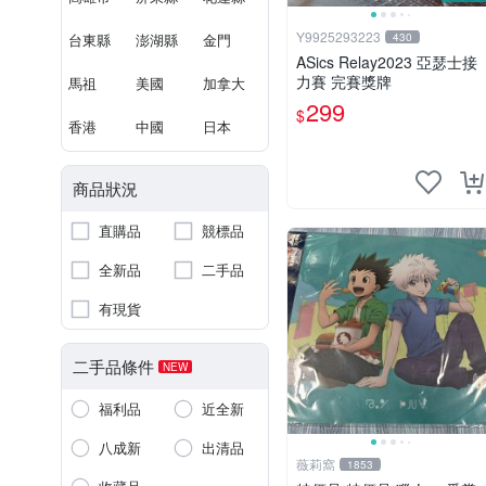
Y9925293223
台東縣
澎湖縣
金門
430
ASics Relay2023 亞瑟士接
力賽 完賽獎牌
馬祖
美國
加拿大
299
$
香港
中國
日本
商品狀況
直購品
競標品
全新品
二手品
有現貨
二手品條件
NEW
福利品
近全新
八成新
出清品
薇莉窩
1853