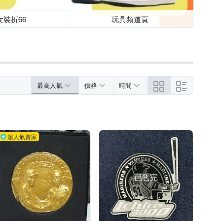
女裝折66
玩具頻道頁
最高人氣
價格
時間
超人氣賣家
已售完