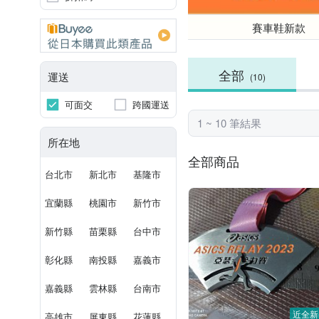
賽車鞋新款
全部
運送
(10)
可面交
跨國運送
1 ~ 10 筆結果
所在地
全部商品
台北市
新北市
基隆市
宜蘭縣
桃園市
新竹市
新竹縣
苗栗縣
台中市
彰化縣
南投縣
嘉義市
嘉義縣
雲林縣
台南市
近全新
高雄市
屏東縣
花蓮縣