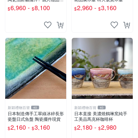
物
6,960 -
8,100
2,960 -
3,160
$
$
$
$
新穎禮物百貨
新穎禮物百貨
40
40
日本制造傳手工翠綠冰碎長形
日本直接 美濃燒鶴琳窯純手
瓷盤日式魚盤 陶瓷擺件現貨
工美品馬克杯咖啡杯
2,160 -
3,160
2,180 -
2,980
$
$
$
$