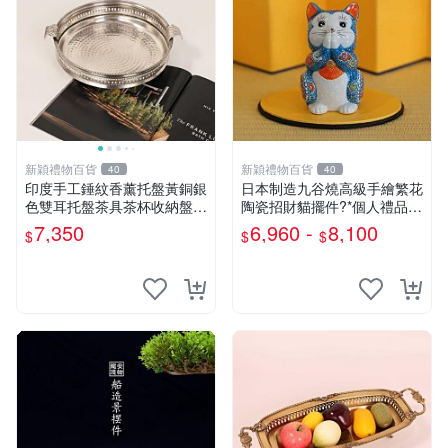
新穎禮物百貨
新穎禮物百貨
40
40
印度手工錘紋香薰托盤黃銅銀
日本制造九谷燒高級手繪繁花
色雙耳托盤茶具茶杯收納盤水
陶瓷招財貓擺件?*個人禮品禮
果盤
物
7,350
6,960 -
8,100
$
$
$