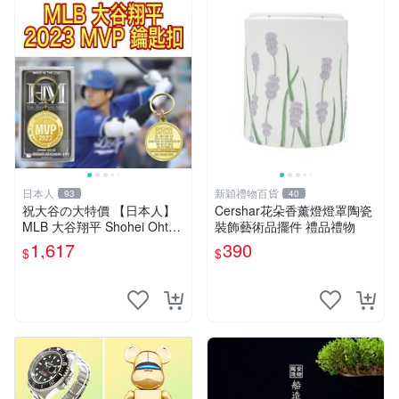
日本人
新穎禮物百貨
93
40
祝大谷の大特價 【日本人】
Cershar花朵香薰燈燈罩陶瓷
MLB 大谷翔平 Shohei Ohtan
裝飾藝術品擺件 禮品禮物
i 2023 MVP 獎紀念鑰匙圈。
1,617
390
$
$
MLB官方紀念限定商品。限1
個