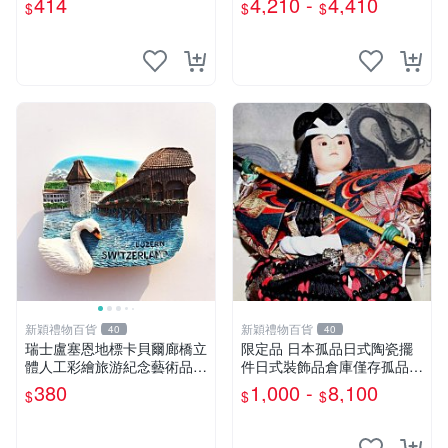
414
4,210 -
4,410
$
$
$
LS 系列
新穎禮物百貨
新穎禮物百貨
40
40
瑞士盧塞恩地標卡貝爾廊橋立
限定品 日本孤品日式陶瓷擺
體人工彩繪旅游紀念藝術品磁
件日式裝飾品倉庫僅存孤品處
鐵冰箱貼
理
380
1,000 -
8,100
$
$
$