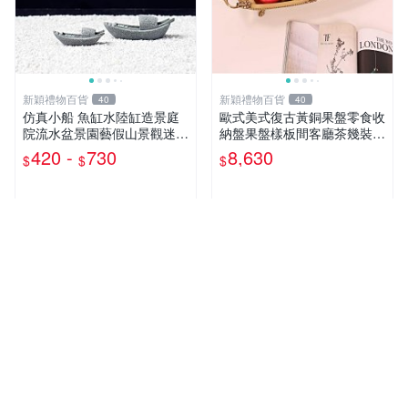
新穎禮物百貨
新穎禮物百貨
40
40
仿真小船 魚缸水陸缸造景庭
歐式美式復古黃銅果盤零食收
院流水盆景園藝假山景觀迷你
納盤果盤樣板間客廳茶幾裝飾
裝飾
擺件
420 -
730
8,630
$
$
$