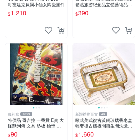
叮當廷克貝爾小仙女陶瓷擺件
箱貼旅游紀念品立體藝術品裝
飾伴手禮
1,210
390
$
$
薇莉窩
新穎禮物百貨
1853
40
特價品 哥吉拉 一番賞 E賞 大
歐式美式復古黃銅玻璃香皂盒
怪獸列傳 文具 墊板 枱墊 塑
輕奢復古樣板間衛生間洗漱臺
膠彩畫 送禮 收藏 可面交
肥皂盒
90
1,660
$
$