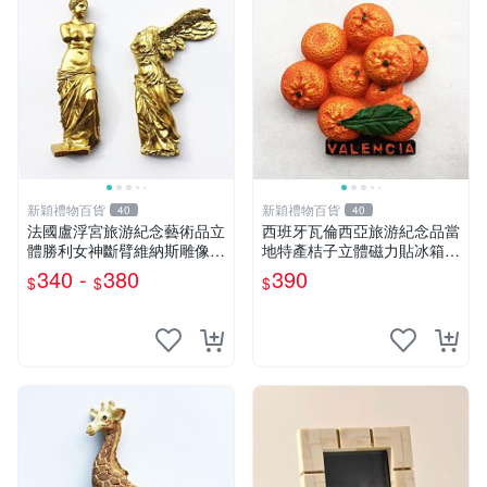
新穎禮物百貨
新穎禮物百貨
40
40
法國盧浮宮旅游紀念藝術品立
西班牙瓦倫西亞旅游紀念品當
體勝利女神斷臂維納斯雕像磁
地特產桔子立體磁力貼冰箱貼
性冰箱貼
伴手禮
340 -
380
390
$
$
$