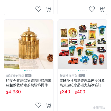
新穎禮物百貨
新穎禮物百貨
40
40
印度全黃銅儲物罐咖啡罐糖果
泰國曼谷清邁普吉島芭提雅象
罐精致收納罐茶幾裝飾擺件
島旅游紀念品磁力貼冰箱貼收
藏伴手禮
4,930
340 -
400
$
$
$
多筆商品