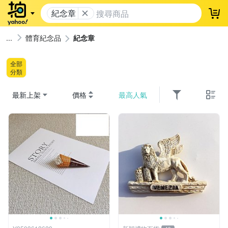
紀念章
登
體育紀念品
紀念章
全部
分類
最新上架
價格
最高人氣