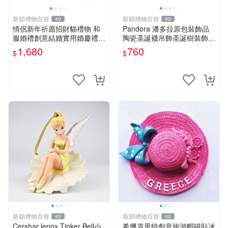
新穎禮物百貨
新穎禮物百貨
40
40
情侶新年祈愿招財貓禮物 和
Pandora 潘多拉原包裝飾品
服婚禮創意結婚實用婚慶禮品
陶瓷圣誕襪吊飾圣誕樹裝飾掛
擺件禮物
件節日禮物
1,680
760
$
$
新穎禮物百貨
新穎禮物百貨
40
40
Cershar lenox Tinker Bell小
希臘克里特創意旅游帽磁貼冰