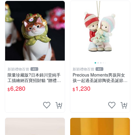
新穎禮物百貨
新穎禮物百貨
40
40
限量珍藏版?日本錦川堂純手
Precious Moments男孩與女
工描繪納百寶招財貓 *贈禮盒
孩一起過圣誕節陶瓷圣誕節裝
*贈緞墊
飾擺件禮物
6,280
1,230
$
$