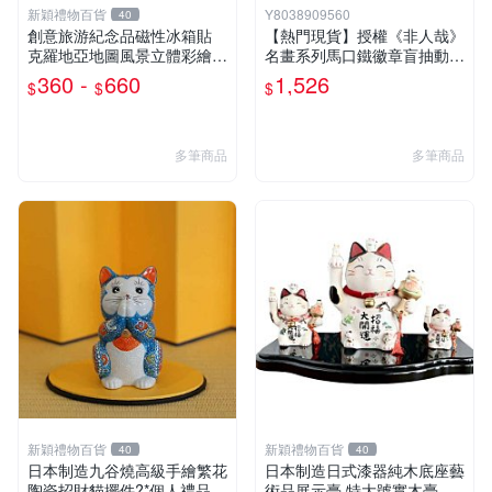
新穎禮物百貨
Y8038909560
40
創意旅游紀念品磁性冰箱貼
【熱門現貨】授權《非人哉》
克羅地亞地圖風景立體彩繪裝
名畫系列馬口鐵徽章盲抽動漫
飾藝術品
穀子二次元周邊
360 -
660
1,526
$
$
$
多筆商品
多筆商品
新穎禮物百貨
新穎禮物百貨
40
40
日本制造九谷燒高級手繪繁花
日本制造日式漆器純木底座藝
陶瓷招財貓擺件?*個人禮品禮
術品展示臺 特大號實木臺