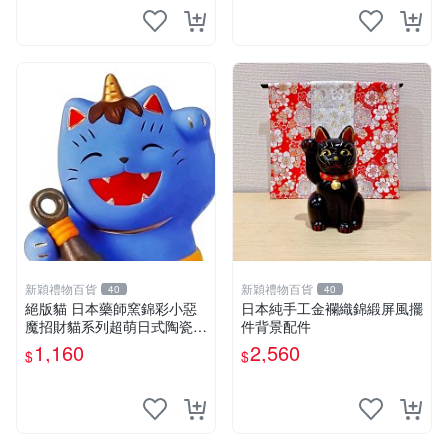
新穎禮物百貨
新穎禮物百貨
40
40
絕版貓 日本藥師窯錦彩小惡
日本純手工金襴織錦緞屏風擺
魔招財貓系列超萌日式陶瓷擺
件背景配件
件
1,160
2,560
$
$