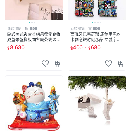
新穎禮物百貨
新穎禮物百貨
40
40
歐式美式復古黃銅果盤零食收
西班牙巴塞羅那 馬德里馬略
納盤果盤樣板間客廳茶幾裝飾
卡創意旅游紀念品 立體字母
擺件
磁性冰箱貼
8,630
400 -
680
$
$
$