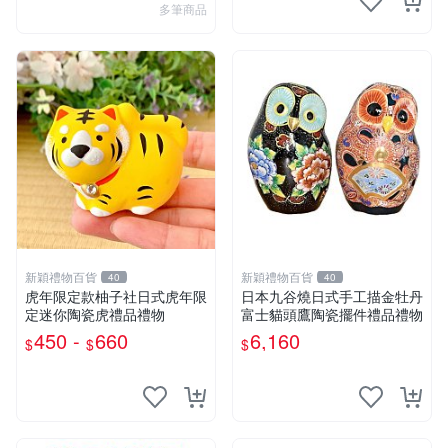
多筆商品
新穎禮物百貨
新穎禮物百貨
40
40
虎年限定款柚子社日式虎年限
日本九谷燒日式手工描金牡丹
定迷你陶瓷虎禮品禮物
富士貓頭鷹陶瓷擺件禮品禮物
450 -
660
6,160
$
$
$