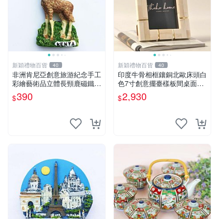
新穎禮物百貨
新穎禮物百貨
40
40
非洲肯尼亞創意旅游紀念手工
印度牛骨相框鑲銅北歐床頭白
彩繪藝術品立體長頸鹿磁鐵冰
色7寸創意擺臺樣板間桌面擺
箱貼禮物
件
390
2,930
$
$