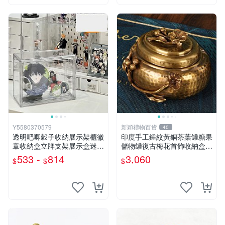
Y5580370579
新穎禮物百貨
40
透明吧唧穀子收納展示架櫃徽
印度手工錘紋黃銅茶葉罐糖果
章收納盒立牌支架展示盒迷你
儲物罐復古梅花首飾收納盒擺
小痛櫃放
件
533 -
814
3,060
$
$
$