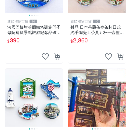
新穎禮物百貨
新穎禮物百貨
40
40
法國巴黎埃菲爾鐵塔凱旋門圣
孤品 日本茶藝茶壺茶杯日式
母院建筑景點旅游紀念品磁貼
純手陶瓷工茶具五杯一壺整套
冰箱貼
價格
390
2,860
$
$