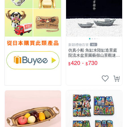
新穎禮物百貨
40
仿真小船 魚缸水陸缸造景庭
院流水盆景園藝假山景觀迷你
裝飾
420 -
730
$
$