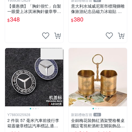
Y9593612629
新穎禮物百貨
40
【優惠價】「胸針很忙」自製
意大利水城威尼斯市標飛獅雕
一眼愛上冰淇淋胸針徽章學生
像旅游紀念品磁力冰箱貼 收
情侶別針配飾品
藏伴手禮
348
380
$
$
Y7883025928
新穎禮物百貨
40
2 件裝 57 毫米汽車前後行李
全銅梅花裝飾紅酒架雙格餐桌
箱蓋徽章標誌汽車標誌,適用
擺設電視柜酒柜玄關裝飾品創
於梅賽德斯奔馳 C、E、S、C
意紅酒托