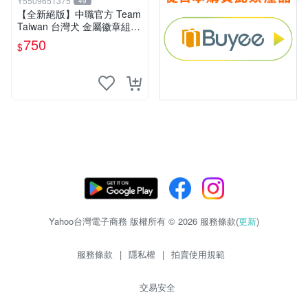
Y5509651375
49
【全新絕版】中職官方 Team
Taiwan 台灣犬 金屬徽章組
(三入裝) / 12強 冠亞賽 中華
750
$
隊 紀念徽章 棒球周邊
Yahoo台灣電子商務 版權所有 © 2026 服務條款(
更新
)
服務條款
|
隱私權
|
拍賣使用規範
交易安全