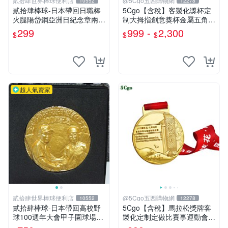
貳拾肆世界棒球便利店
@5Cgo五西購物網
10552
12278
貳拾肆棒球-日本帶回日職棒
5Cgo【含稅】客製化獎杯定
火腿陽岱鋼亞洲日紀念章兩個
制大拇指創意獎杯金屬五角星
一組
水晶獎杯籃球足球比賽冠軍獎
299
999 -
2,300
$
$
$
杯定做
超人氣賣家
貳拾肆世界棒球便利店
@5Cgo五西購物網
10552
12278
貳拾肆棒球-日本帶回高校野
5Cgo【含稅】馬拉松獎牌客
球100週年大會甲子園球場紀
製化定制定做比賽事運動會紀
念幣
念牌製作創意個性開模田徑金