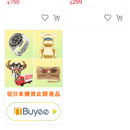
750
299
$
$
銀銅牌金屬掛牌製作紀念品訂
製訂做