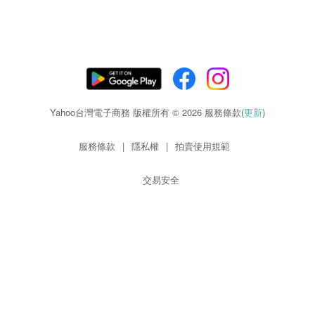
Yahoo台灣電子商務 版權所有 © 2026 服務條款(
更新
)
服務條款
|
隱私權
|
拍賣使用規範
交易安全