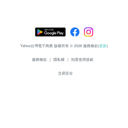
Yahoo台灣電子商務 版權所有 © 2026 服務條款(
更新
)
服務條款
|
隱私權
|
拍賣使用規範
交易安全