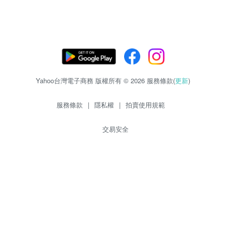
Yahoo台灣電子商務 版權所有 © 2026 服務條款(
更新
)
服務條款
|
隱私權
|
拍賣使用規範
交易安全