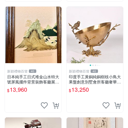
新穎禮物百貨
新穎禮物百貨
40
40
日本純手工日式堆金山水特大
印度手工黃銅純銅樹枝小鳥大
號屏風擺件背景裝飾客廳展示
果盤創意別墅會所客廳奢華擺
用
件
13,960
13,250
$
$