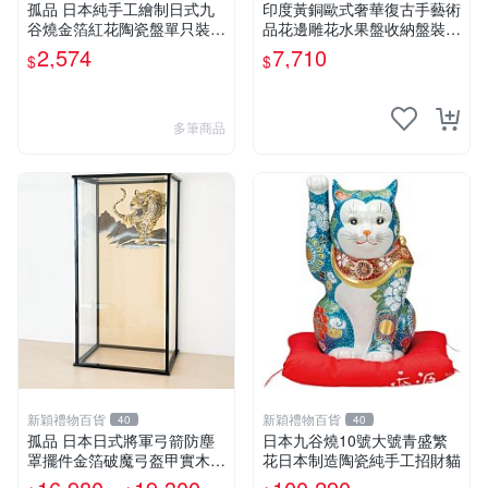
孤品 日本純手工繪制日式九
印度黃銅歐式奢華復古手藝術
谷燒金箔紅花陶瓷盤單只裝帶
品花邊雕花水果盤收納盤裝飾
盒
擺件
2,574
7,710
$
$
多筆商品
新穎禮物百貨
新穎禮物百貨
40
40
孤品 日本日式將軍弓箭防塵
日本九谷燒10號大號青盛繁
罩擺件金箔破魔弓盔甲實木展
花日本制造陶瓷純手工招財貓
示柜