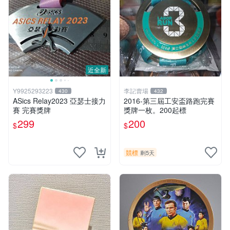
近全新
Y9925293223
李記賣場
430
432
ASics Relay2023 亞瑟士接力
2016-第三屆工安盃路跑完賽
賽 完賽獎牌
獎牌一枚。200起標
299
200
$
$
競標
剩5天