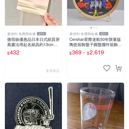
臺便利 免費開收據
臺便利 免費開收據
271
271
微瑕疵優惠品日本日式紙質屏
Cershar星際迷航50年限量版
風書法用起名紙高約13cm寬
陶瓷裝飾盤子圓盤擺件裝飾瓷
約12cm
盤禮物
432
369 -
2,619
$
$
$
多筆商品
已售完