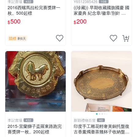
李記賣場
Y6512385426
432
108
2016西螺馬拉松完賽獎牌一
((珍藏)) 早期收藏國旗國慶 國
枚。500起標
家慶典 紀念章/徽章/別針 罕
見收藏品
500
200
$
$
競標
剩6天
李記賣場
新穎禮物百貨
432
40
2015-宜蘭獅子盃羅東路跑完
印度手工雕花輕奢黃銅托盤復
賽獎牌一枚。200起標
古香薰燭臺茶幾杯子收納盤大