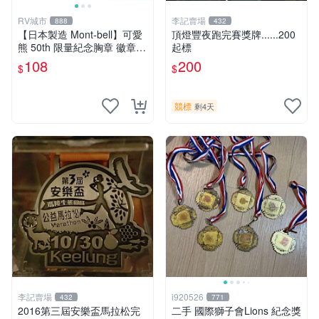
RV城市
李記賣場
888
432
【日本製造 Mont-bell】可愛
頂燈豐夜跑完賽獎牌......200
熊 50th 限量紀念胸章 徽章
起標
胸針 背包胸章 1134007
108
200
$
$
競標
剩4天
李記賣場
i920526
432
771
2016第三屆安樂盃馬拉松完
二手 國際獅子會Lions 紀念獎