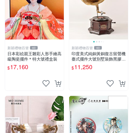
新穎禮物百貨
新穎禮物百貨
40
40
日本彩絵親王雛彩人形手繪高
印度美式純銅黃銅復古留聲機
級陶瓷擺件＊特大號禮盒裝
臺式擺件大號別墅裝飾黑膠唱
片機
17,160
11,250
$
$