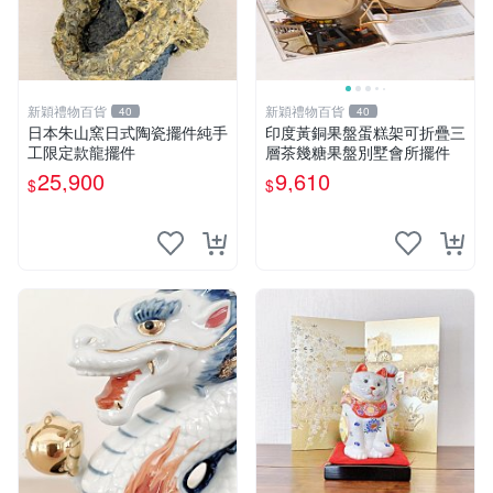
新穎禮物百貨
新穎禮物百貨
40
40
日本朱山窯日式陶瓷擺件純手
印度黃銅果盤蛋糕架可折疊三
工限定款龍擺件
層茶幾糖果盤別墅會所擺件
25,900
9,610
$
$