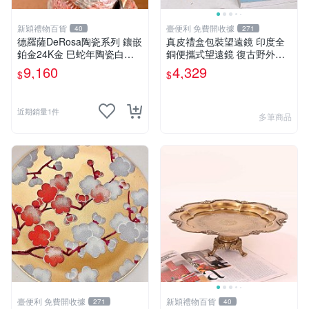
新穎禮物百貨
臺便利 免費開收據
40
271
德羅薩DeRosa陶瓷系列 鑲嵌
真皮禮盒包裝望遠鏡 印度全
鉑金24K金 巳蛇年陶瓷白擺
銅便攜式望遠鏡 復古野外送
件歐式
禮贈品
9,160
4,329
$
$
近期銷量1件
多筆商品
臺便利 免費開收據
新穎禮物百貨
271
40