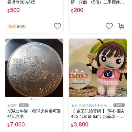
賽獎牌500起標
牌 （7個一標價）二手擺件
二手獎牌 早期獎牌 背景
500
200
$
$
競標
剩4天
石懷軒
★金王記拍寶網 ★金王記
406
1639
拍寶趣
NBA公牛隊，籃球之神麥可喬
【 金王記拍寶網 】(學4) 股A
登紀念章
485 台積電 tsmc 水晶球一顆
罕件稀有
7,000
3,800
$
$