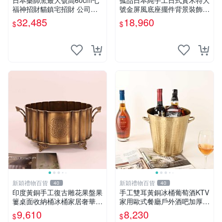
日本藥師窯最大號高60cm七
孤品日本純手工日式實木特大
福神招財貓鎮宅招財 公司禮
號金屏風底座擺件背景裝飾展
品擺件
示臺
32,485
18,960
$
$
新穎禮物百貨
新穎禮物百貨
40
40
印度黃銅手工復古雕花果盤果
手工雙耳黃銅冰桶葡萄酒KTV
簍桌面收納桶冰桶家居奢華銅
家用歐式餐廳戶外酒吧加厚紅
制品
酒冰塊桶
9,610
8,230
$
$