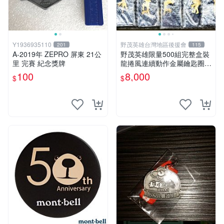
Y1936935110
野茂英雄台灣地區後援會
201
115
A-2019年 ZEPRO 屏東 21公
野茂英雄限量500組完整盒裝
里 完賽 紀念獎牌
龍捲風連續動作金屬鑰匙圈立
架
100
8,000
$
$