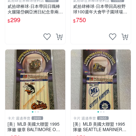
貳拾肆世界棒球便利店
貳拾肆世界棒球便利店
10552
10552
貳拾肆棒球-日本帶回日職棒
貳拾肆棒球-日本帶回高校野
火腿陽岱鋼亞洲日紀念章兩個
球100週年大會甲子園球場紀
一組
念幣
299
750
$
$
卡片 週邊專賣
卡片 週邊專賣
2655
2655
[美］MLB 美國大聯盟 1995
[美］MLB 美國大聯盟 1995
隊徽 徽章 BALTIMORE ORL
隊徽 SEATTLE MARINERS
OLES 金鷹隊 出清
西雅圖 出清