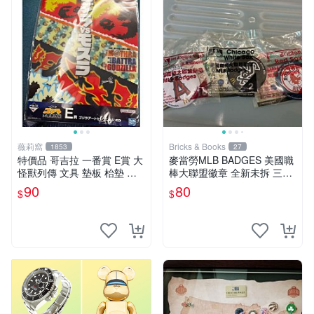
薇莉窩
Bricks & Books
1853
27
特價品 哥吉拉 一番賞 E賞 大
麥當勞MLB BADGES 美國職
怪獸列傳 文具 墊板 枱墊 塑
棒大聯盟徽章 全新未拆 三個
膠彩畫 送禮 收藏 可面交
合賣
90
80
$
$