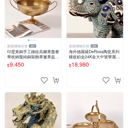
新穎禮物百貨
新穎禮物百貨
40
40
印度黃銅手工錘紋高腳果盤奢
海外德羅薩DeRosa陶瓷系列
華收納盤純銅裝飾果簍果盆大
鑲嵌鉑金24K金大中號華麗大
號
象擺件
9,450
18,980
$
$