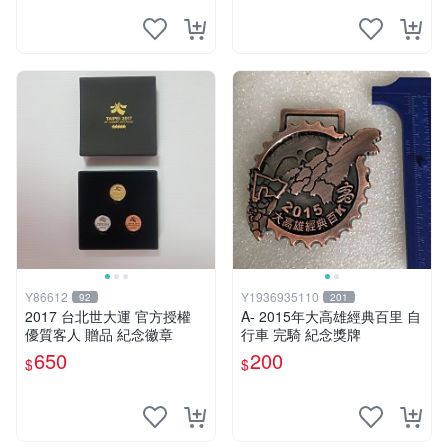
Y86612
Y1936935110
92
201
2017 台北世大運 官方授權
A- 2015年大高雄經典百里 自
優質客人 贈品 紀念徽章
行車 完騎 紀念獎牌
650
200
$
$