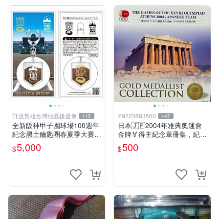
野茂英雄台灣地區後援會
Y9223683560
115
147
全新阪神甲子園球場100週年
日本🇯🇵2004年雅典奧運會
紀念黑土鑰匙圈春夏季大賽兩
金牌🏅得主紀念章冊集，紀念
款合拍，非賣品
章共15枚
5,000
500
$
$