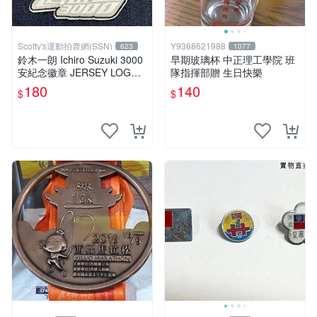
Scotty's運動拍賣網(SSN)
Y9368621988
623
1077
鈴木一朗 Ichiro Suzuki 3000
早期玻璃杯 中正理工學院 班
安紀念徽章 JERSEY LOGO
隊指揮部贈 生日快樂
PATCH IRON 預購中
180
140
$
$