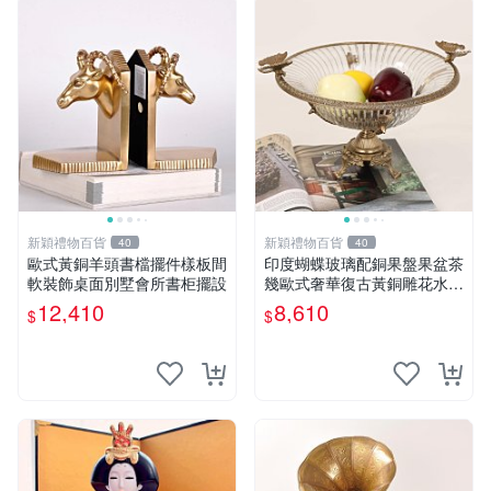
新穎禮物百貨
新穎禮物百貨
40
40
歐式黃銅羊頭書檔擺件樣板間
印度蝴蝶玻璃配銅果盤果盆茶
軟裝飾桌面別墅會所書柜擺設
幾歐式奢華復古黃銅雕花水果
盤
12,410
8,610
$
$