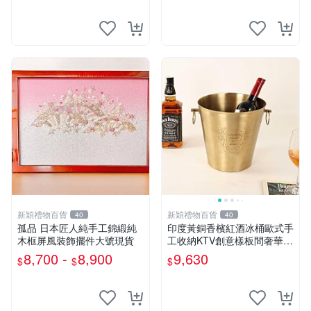
新穎禮物百貨
新穎禮物百貨
40
40
孤品 日本匠人純手工錦緞純
印度黃銅香檳紅酒冰桶歐式手
木框屏風裝飾擺件大號現貨
工收納KTV創意樣板間奢華加
厚
8,700 -
8,900
9,630
$
$
$