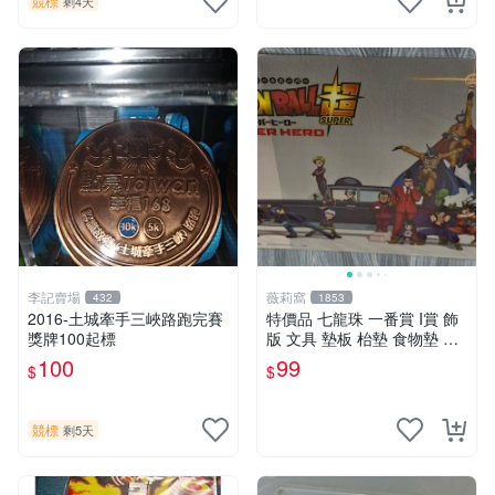
競標
剩4天
李記賣場
薇莉窩
432
1853
2016-土城牽手三峽路跑完賽
特價品 七龍珠 一番賞 I賞 飾
獎牌100起標
版 文具 墊板 枱墊 食物墊 塑
膠彩畫 送禮 收藏 可面交
100
99
$
$
競標
剩5天