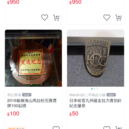
950
950
$
$
李記賣場
Malotru的二手物品小舖
432
564
2016板橋海山馬拉松完賽獎
日本哈雷九州縱走拉力賽別針
牌100起標
紀念徽章
100
50
$
$