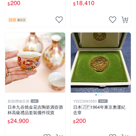
號
200
18,410
$
$
競標
剩3天
新穎禮物百貨
Y9223683560
40
147
日本九谷燒金花吉陶瓷酒壺酒
日本🇯🇵1964年東京奧運紀
杯高級禮品套裝擺件現貨
念章
24,900
200
$
$