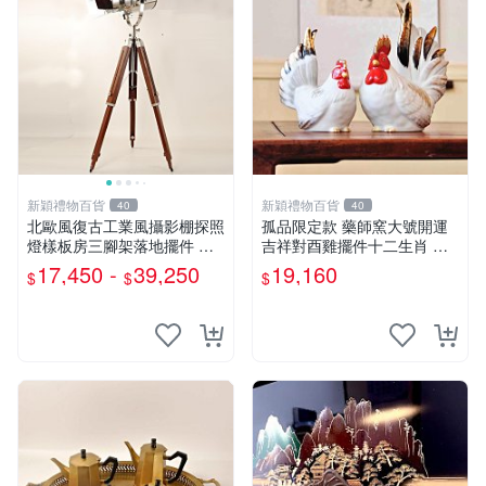
新穎禮物百貨
新穎禮物百貨
40
40
北歐風復古工業風攝影棚探照
孤品限定款 藥師窯大號開運
燈樣板房三腳架落地擺件 無
吉祥對酉雞擺件十二生肖 木
光源
盒
17,450 -
39,250
19,160
$
$
$