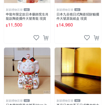
新穎禮物百貨
新穎禮物百貨
40
40
申龍年限定款日本藥師窯生肖
日本九谷燒日式陶瓷招財貓擺
龍款陶瓷擺件大號青龍 現貨
件大號原裝紙盒 現貨
11,500
14,960
$
$
新穎禮物百貨
新穎禮物百貨
40
40