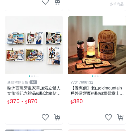
多筆商品
新穎禮物百貨
Y7317606132
40
歐洲西班牙畫家畢加索立體人
【優惠價】老山oldmountain
文旅游紀念禮品磁貼冰箱貼創
戶外露營魔術貼徽章臂章士氣
意留言帖
章軍事戰術氣罐套貼
370 -
870
380
$
$
$