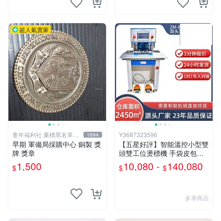
超人氣賣家
童年福利社 棄標黑名單&
Y3687323596
1694
負評
早期 軍備局採購中心 銅製 獎
【五星好評】智能溫控小型雙
牌 獎章
頭雙工位燙標機 手袋皮包箱
包徽章燙金熱轉印機
1,500
10,080 -
140,080
$
$
$
多筆商品