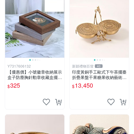
Y7317606132
新穎禮物百貨
40
【優惠價】小號徽章收納展示
印度黃銅手工歐式下午茶擺臺
盒子防塵胸針勳章收藏盒擺臺
折疊果盤干果糖果收納藝術擺
展示架
件
325
13,450
$
$