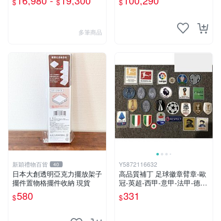
16,980 -
19,300
100,290
$
$
$
多筆商品
新穎禮物百貨
Y5872116632
40
日本大創透明亞克力擺放架子
高品質補丁 足球徽章臂章-歐
擺件置物格擺件收納 現貨
冠-英超-西甲-意甲-法甲-德
甲-聯賽臂章
580
331
$
$