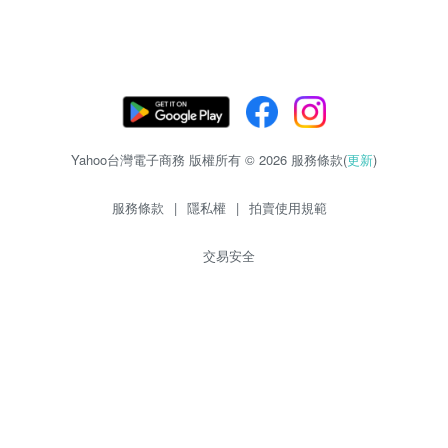
Yahoo台灣電子商務 版權所有 © 2026 服務條款(
更新
)
服務條款
|
隱私權
|
拍賣使用規範
交易安全