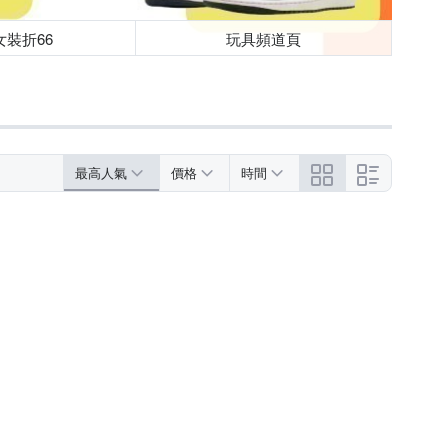
女裝折66
玩具頻道頁
最高人氣
價格
時間