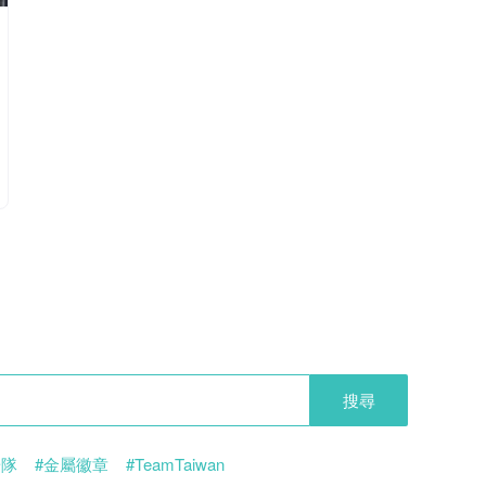
搜尋
華隊
#金屬徽章
#TeamTaiwan