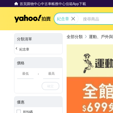
首頁
購物中心
中古車
帳務中心
信箱
App下載
Yahoo拍賣
紀念章
運動、戶外與
分類清單
紀念章
價格
-
確定
優惠
折扣碼