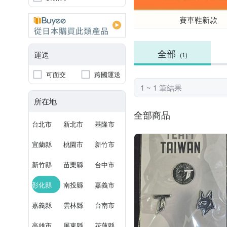
賽車鞋新款
全部
運送
(1)
可面交
跨國運送
1 ~ 1 筆結果
所在地
全部商品
台北市
新北市
基隆市
宜蘭縣
桃園市
新竹市
新竹縣
苗栗縣
台中市
彰化縣
南投縣
嘉義市
嘉義縣
雲林縣
台南市
高雄市
屏東縣
花蓮縣