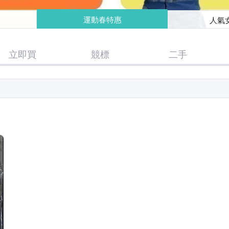
運動春特惠
人氣
立即買
競標
二手