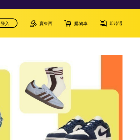
登入
賣東西
購物車
即時通