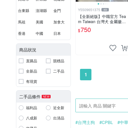
Y5509651375
台東縣
澎湖縣
金門
49
【全新絕版】中職官方 Tea
m Taiwan 台灣犬 金屬徽章
馬祖
美國
加拿大
組 (三入裝) / 12強 冠亞賽
750
$
中華隊 紀念徽章 棒球周邊
香港
中國
日本
商品狀況
直購品
競標品
全新品
二手品
1
有現貨
二手品條件
NEW
福利品
近全新
八成新
出清品
#台灣土狗
#CPBL
#中